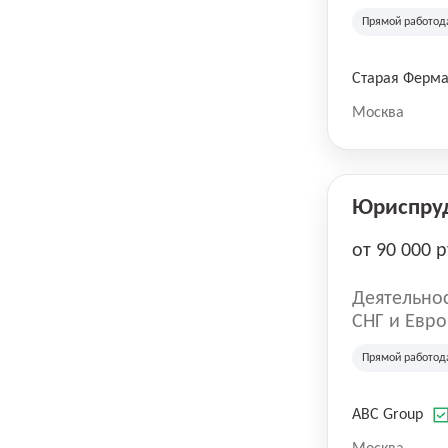
компания в
Прямой работод
крупнейших
СберМегаМ
товаров по
Старая Ферм
SKU, прем
Москва
Юриспру
от 90 000 р
Деятельнос
СНГ и Евро
развлечен
Прямой работод
ABC Group