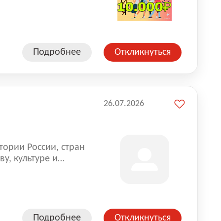
влена на всех
. Маркет и
альной доставке
пании более 18 000
Подробнее
Откликнуться
26.07.2026
тории России, стран
у, культуре и
Подробнее
Откликнуться