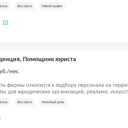
ладеет 5 розничными магазинами, а также предста
атель
Без опыта
Гибкий график
 маркетплейсах России (Wildberries, Ozon, Яндекс
аркет). «Старая ферма» специализируется на глоб
 всей территории России и за ее пределами. У ком
а
иальные бренды кормов и собственные СТМ.
денция, Помощник юриста
уб./мес.
ть фирмы относится к подбору персонала на терри
пы для юридических организаций, рекламе, искусств
иям, информационным технологиям, интернету.
атель
Без опыта
Неполный день