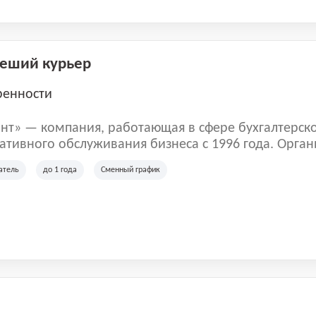
Пеший курьер
ренности
нт» — компания, работающая в сфере бухгалтерск
тивного обслуживания бизнеса с 1996 года. Орган
рована в Санкт-Петербурге и специализируется на 
атель
до 1 года
Сменный график
их лиц и коммерческих организаций.
м