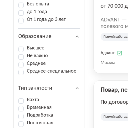
Без опыта
от 70 000 д
до 1 года
От 1 года до 3 лет
ADVANT — к
полевого м
региональн
Образование
Прямой работод
на террито
различных 
Высшее
Адвант
Не важно
Москва
Среднее
Среднее-специальное
Тип занятости
Повар, п
Вахта
По догово
Временная
Подработка
Прямой работод
Постоянная