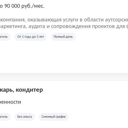
о 90 000 руб./мес.
омпания, оказывающая услуги в области аутсорси
аркетинга, аудита и сопровождения проектов для
ых клиентов. Мы работаем на рынке с 2001 года и
атель
От 1 года до 3 лет
Полный день
рии России, Казахстана и Беларуси, сотрудничая с
отраслей.
екарь, кондитер
ренности
атель
Без опыта
Сменный график