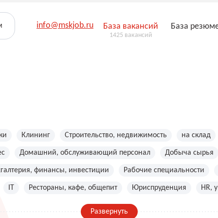
info@mskjob.ru
м
База вакансий
База резюм
1425 вакансий
ки
Клининг
Строительство, недвижимость
на склад
ес
Домашний, обслуживающий персонал
Добыча сырья
хгалтерия, финансы, инвестиции
Рабочие специальности
IT
Рестораны, кафе, общепит
Юриспруденция
HR, 
Развернуть