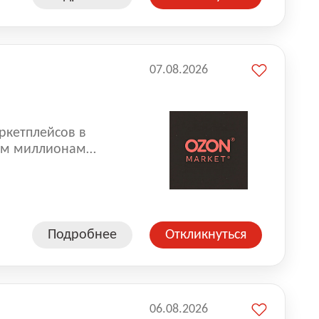
07.08.2026
ркетплейсов в
аем миллионам
одавцам — развивать
улыбкой 😊 Работая у
еской сети, где
а. Ozon
Подробнее
Откликнуться
ддержку
06.08.2026