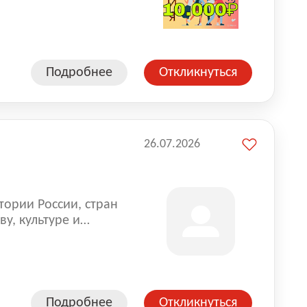
влена на всех
. Маркет и
альной доставке
пании более 18 000
Подробнее
Откликнуться
26.07.2026
тории России, стран
у, культуре и
Подробнее
Откликнуться