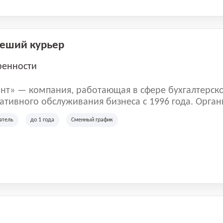
Пеший курьер
ренности
нт» — компания, работающая в сфере бухгалтерск
тивного обслуживания бизнеса с 1996 года. Орган
рована в Санкт-Петербурге и специализируется на 
атель
до 1 года
Сменный график
их лиц и коммерческих организаций.
м