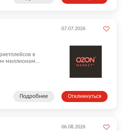
07.07.2026
ркетплейсов в
аем миллионам
одавцам — развивать
улыбкой 😊 Работая у
еской сети, где
а. Ozon
Подробнее
Откликнуться
ддержку
06.08.2026