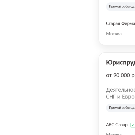
компания в
Прямой работод
крупнейших
СберМегаМ
товаров по
Старая Ферм
SKU, прем
Москва
Юриспру
от 90 000 р
Деятельнос
СНГ и Евро
развлечен
Прямой работод
ABC Group