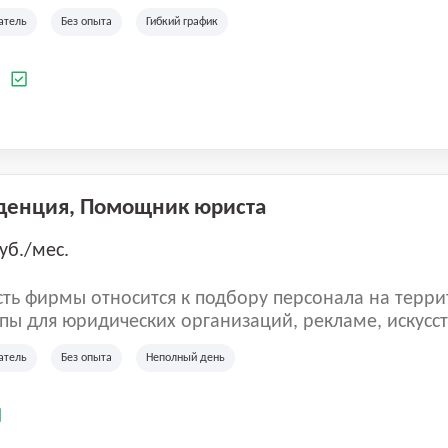
ладеет 5 розничными магазинами, а также предста
атель
Без опыта
Гибкий график
 маркетплейсах России (Wildberries, Ozon, Яндекс
аркет). «Старая ферма» специализируется на глоб
 всей территории России и за ее пределами. У ком
а
иальные бренды кормов и собственные СТМ.
денция, Помощник юриста
уб./мес.
ть фирмы относится к подбору персонала на терри
пы для юридических организаций, рекламе, искусств
иям, информационным технологиям, интернету.
атель
Без опыта
Неполный день