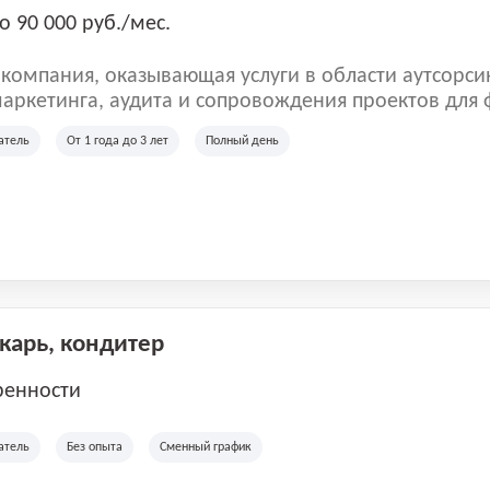
о 90 000 руб./мес.
омпания, оказывающая услуги в области аутсорси
аркетинга, аудита и сопровождения проектов для
ых клиентов. Мы работаем на рынке с 2001 года и
атель
От 1 года до 3 лет
Полный день
рии России, Казахстана и Беларуси, сотрудничая с
отраслей.
екарь, кондитер
ренности
атель
Без опыта
Сменный график