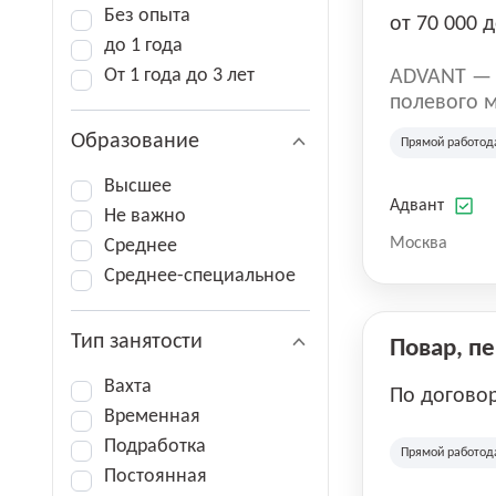
Без опыта
от 70 000 д
до 1 года
От 1 года до 3 лет
ADVANT — к
полевого м
региональн
Образование
Прямой работод
на террито
различных 
Высшее
Адвант
Не важно
Москва
Среднее
Среднее-специальное
Тип занятости
Повар, п
Вахта
По догово
Временная
Подработка
Прямой работод
Постоянная