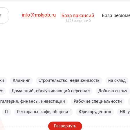
info@mskjob.ru
м
База вакансий
База резюм
1425 вакансий
ки
Клининг
Строительство, недвижимость
на склад
ес
Домашний, обслуживающий персонал
Добыча сырья
хгалтерия, финансы, инвестиции
Рабочие специальности
IT
Рестораны, кафе, общепит
Юриспруденция
HR, 
Развернуть