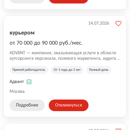
14.07.2026
курьером
от 70 000 до 90 000 руб./мес.
ADVANT — компания, оказывающая услуги в области
аутсорсинга персонала, полевого маркетинга, аудита и
сопровождения проектов для федеральных и
региональных клиентов. Мы работаем на рынке с
Прямой работодатель
От 1 года до 3 лет
Полный день
2001 года и реализуем проекты на территории России,
Казахстана и Беларуси, сотрудничая с компаниями из
Адвант
различных отраслей.
Москва
Подробнее
Откликнуться