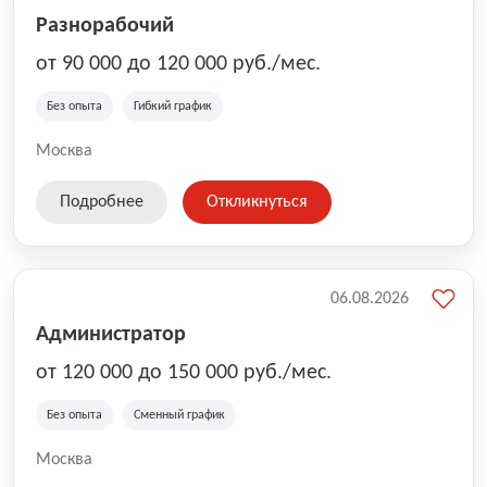
маршруты и доставку; поддержку координаторов и
Разнорабочий
команды 24/7. Присоединяйтесь к Ozon Маркет —
двигайте комфорт и скорость вместе с нами! 🚗📦
от 90 000 до 120 000 руб./мес.
Без опыта
Гибкий график
Москва
Подробнее
Откликнуться
06.08.2026
Администратор
от 120 000 до 150 000 руб./мес.
Без опыта
Сменный график
Москва