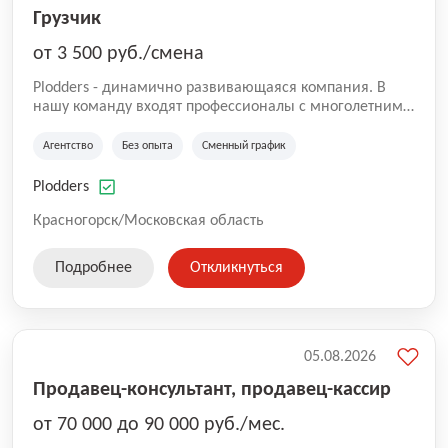
Грузчик
от 3 500 руб./смена
Plodders - динамично развивающаяся компания. В
нашу команду входят профессионалы с многолетним
опытом коммерческой и операционной деятельности
на рынке аутсорсинга, а накопленный опыт позволяют
Агентство
Без опыта
Сменный график
нам быть уверенными в надлежащем качестве
оказываемых услуг.
Plodders
Красногорск/Московская область
Подробнее
Откликнуться
05.08.2026
Продавец-консультант, продавец-кассир
от 70 000 до 90 000 руб./мес.