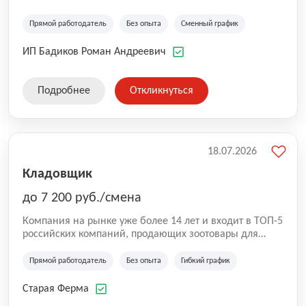
Прямой работодатель
Без опыта
Сменный график
ИП Бадиков Роман Андреевич
Подробнее
Откликнуться
18.07.2026
Кладовщик
до 7 200 руб./смена
Компания на рынке уже более 14 лет и входит в ТОП-5
российских компаний, продающих зоотовары для
домашних животных. Помимо онлайн-магазина,
компания владеет 5 розничными магазинами, а также
Прямой работодатель
Без опыта
Гибкий график
представлена на всех крупнейших маркетплейсах
России (Wildberries, Ozon, Яндекс. Маркет и
Старая Ферма
СберМегаМаркет). «Старая ферма» специализируется