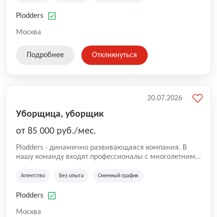
нам быть уверенными в надлежащем качестве
оказываемых услуг.
Plodders
Москва
Подробнее
Откликнуться
20.07.2026
Уборщица, уборщик
от 85 000 руб./мес.
Plodders - динамично развивающаяся компания. В
нашу команду входят профессионалы с многолетним
опытом коммерческой и операционной деятельности
на рынке аутсорсинга, а накопленный опыт позволяют
Агентство
Без опыта
Сменный график
нам быть уверенными в надлежащем качестве
оказываемых услуг.
Plodders
Москва