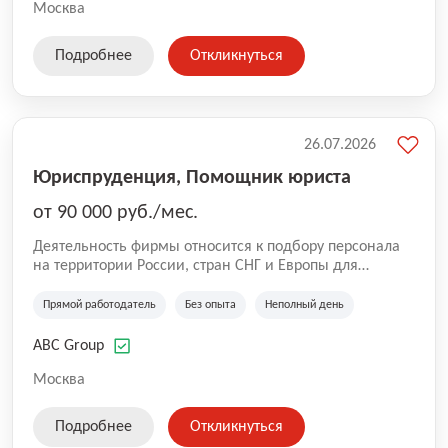
на глобальной доставке товаров по всей территории
Москва
России и за ее пределами. У компании более 18 000
SKU, премиальные бренды кормов и собственные
Подробнее
Откликнуться
СТМ.
26.07.2026
Юриспруденция, Помощник юриста
от 90 000 руб./мес.
Деятельность фирмы относится к подбору персонала
на территории России, стран СНГ и Европы для
юридических организаций, рекламе, искусству,
культуре и развлечениям, информационным
Прямой работодатель
Без опыта
Неполный день
технологиям, интернету.
ABC Group
Москва
Подробнее
Откликнуться