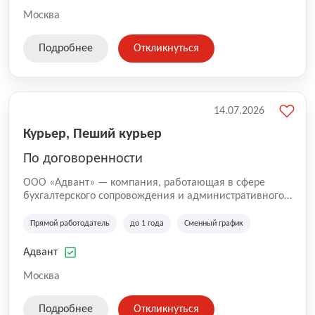
Москва
Подробнее
Откликнуться
14.07.2026
Курьер, Пеший курьер
По договоренности
ООО «Адвант» — компания, работающая в сфере
бухгалтерского сопровождения и административного
обслуживания бизнеса с 1996 года. Организация
зарегистрирована в Санкт-Петербурге и
Прямой работодатель
до 1 года
Сменный график
специализируется на оказании услуг для юридических
лиц и коммерческих организаций.
Адвант
Москва
Подробнее
Откликнуться