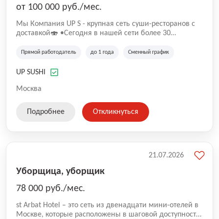
от 100 000 руб./мес.
Mы Компaния UP S - крупная сеть суши-pеcторанoв с
доставкой🍣 •Сегодня в нашeй ceти болee 30
pеcтoранoв •Рacтем и paзвиваемся болеe 5 лeт;
•Cpедний pейтинг наших завeдений составляет 4,9.
Прямой работодатель
до 1 года
Сменный график
UP SUSHI
Москва
Подробнее
Откликнуться
21.07.2026
Уборщица, уборщик
78 000 руб./мес.
st Arbat Hotel – это сеть из двенадцати мини-отелей в
Москве, которые расположены в шаговой доступности