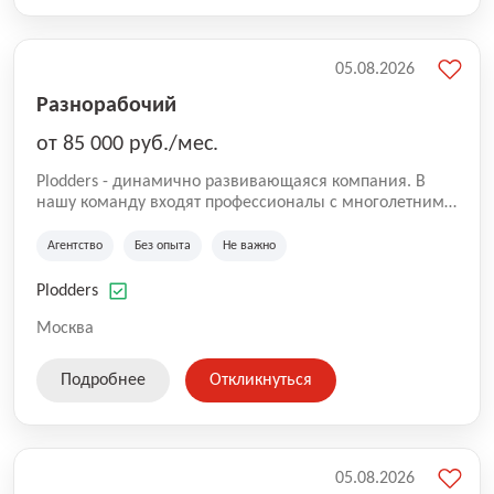
05.08.2026
Разнорабочий
от 85 000 руб./мес.
Plodders - динамично развивающаяся компания. В
нашу команду входят профессионалы с многолетним
опытом коммерческой и операционной деятельности
на рынке аутсорсинга, а накопленный опыт позволяют
Агентство
Без опыта
Не важно
нам быть уверенными в надлежащем качестве
оказываемых услуг.
Plodders
Москва
Подробнее
Откликнуться
05.08.2026