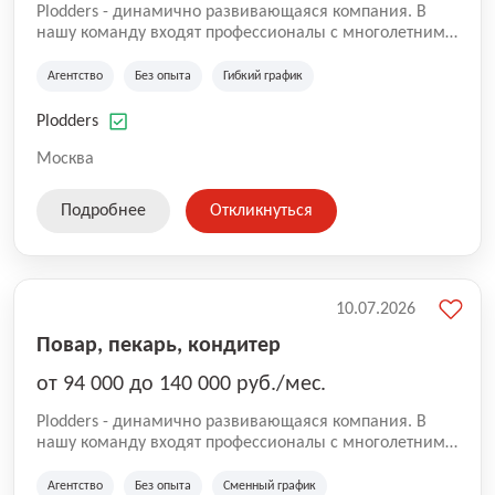
Plodders - динамично развивающаяся компания. В
нашу команду входят профессионалы с многолетним
опытом коммерческой и операционной деятельности
на рынке аутсорсинга, а накопленный опыт позволяют
Агентство
Без опыта
Гибкий график
нам быть уверенными в надлежащем качестве
оказываемых услуг.
Plodders
Москва
Подробнее
Откликнуться
10.07.2026
Повар, пекарь, кондитер
от 94 000 до 140 000 руб./мес.
Plodders - динамично развивающаяся компания. В
нашу команду входят профессионалы с многолетним
опытом коммерческой и операционной деятельности
на рынке аутсорсинга, а накопленный опыт позволяют
Агентство
Без опыта
Сменный график