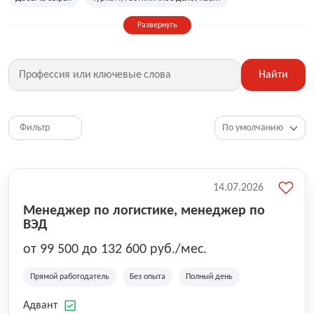
Сельское хозяйство
Дизайн, искусство, ивент
Развернуть
Бухгалтерия, финансы, инвестиции
Рабочие специальности
Фитнес, красота, спорт
Страхование
Найти
Медицина, фармацевтика
Маркетинг, PR, реклама
IT
Рестораны, кафе, общепит
Юриспруденция
HR, управление персоналом
Ритейл, продажи
Фильтр
Топ менеджмент, руководители
14.07.2026
Менеджер по логистике, менеджер по
ВЭД
от 99 500 до 132 600 руб./мес.
Прямой работодатель
Без опыта
Полный день
Адвант