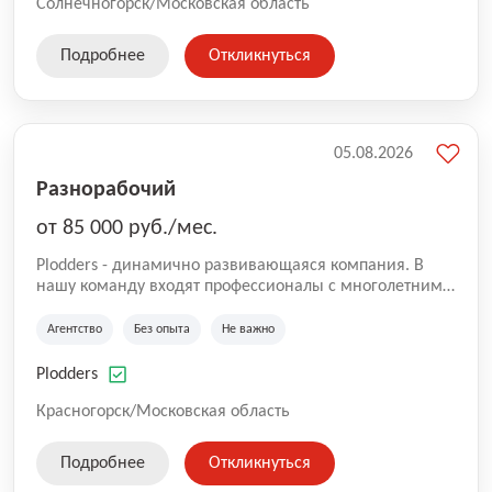
гибридно-модульного строительства.
Солнечногорск/Московская область
Подробнее
Откликнуться
05.08.2026
Разнорабочий
от 85 000 руб./мес.
Plodders - динамично развивающаяся компания. В
нашу команду входят профессионалы с многолетним
опытом коммерческой и операционной деятельности
на рынке аутсорсинга, а накопленный опыт позволяют
Агентство
Без опыта
Не важно
нам быть уверенными в надлежащем качестве
оказываемых услуг.
Plodders
Красногорск/Московская область
Подробнее
Откликнуться