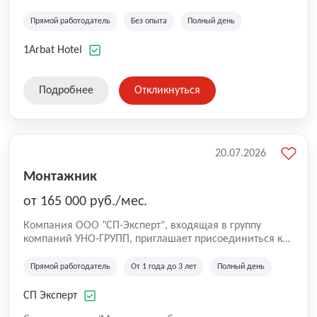
от метро Шоссе Энтузиастов, Авиамоторная,
Семеновская, Измайловская, Ботанический сад,
Прямой работодатель
Без опыта
Полный день
Чистые Пруды, Каширская, Таганская и
Академическая, Фрунзенская, Профсоюзная и
1Arbat Hotel
Тушинская. Все отели имеют рейтинг 8+ по оценкам
гостей booking.com
Подробнее
Откликнуться
20.07.2026
Монтажник
от 165 000 руб./мес.
Компания ООО "СП-Эксперт", входящая в группу
компаний УНО-ГРУПП, приглашает присоединиться к
нашей команде на производственную площадку! Мы
работаем на рынке с 2005 года и оказываем комплекс
Прямой работодатель
От 1 года до 3 лет
Полный день
услуг по проектированию и строительству капитальных
зданий из гибридных модульных блоков свободной
СП Эксперт
планировки, используя современную технологию