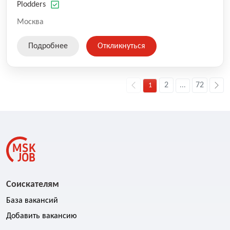
оказываемых услуг.
Plodders
Москва
Подробнее
Откликнуться
2
72
1
...
Соискателям
База вакансий
Добавить вакансию