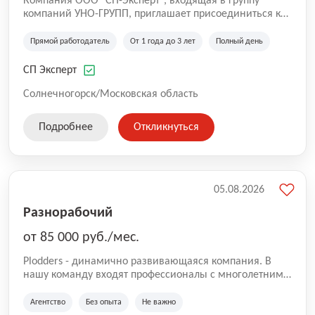
Компания ООО "СП-Эксперт", входящая в группу
компаний УНО-ГРУПП, приглашает присоединиться к
нашей команде на производственную площадку! Мы
работаем на рынке с 2005 года и оказываем комплекс
Прямой работодатель
От 1 года до 3 лет
Полный день
услуг по проектированию и строительству капитальных
зданий из гибридных модульных блоков свободной
СП Эксперт
планировки, используя современную технологию
гибридно-модульного строительства.
Солнечногорск/Московская область
Подробнее
Откликнуться
05.08.2026
Разнорабочий
от 85 000 руб./мес.
Plodders - динамично развивающаяся компания. В
нашу команду входят профессионалы с многолетним
опытом коммерческой и операционной деятельности
на рынке аутсорсинга, а накопленный опыт позволяют
Агентство
Без опыта
Не важно