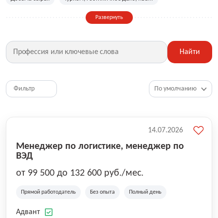
Сельское хозяйство
Дизайн, искусство, ивент
Развернуть
Бухгалтерия, финансы, инвестиции
Рабочие специальности
Фитнес, красота, спорт
Страхование
Найти
Медицина, фармацевтика
Маркетинг, PR, реклама
IT
Рестораны, кафе, общепит
Юриспруденция
HR, управление персоналом
Ритейл, продажи
Фильтр
Топ менеджмент, руководители
14.07.2026
Менеджер по логистике, менеджер по
ВЭД
от 99 500 до 132 600 руб./мес.
Прямой работодатель
Без опыта
Полный день
Адвант