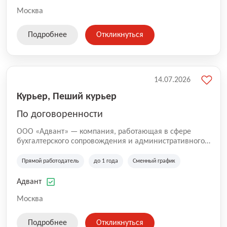
Москва
Подробнее
Откликнуться
14.07.2026
Курьер, Пеший курьер
По договоренности
ООО «Адвант» — компания, работающая в сфере
бухгалтерского сопровождения и административного
обслуживания бизнеса с 1996 года. Организация
зарегистрирована в Санкт-Петербурге и
Прямой работодатель
до 1 года
Сменный график
специализируется на оказании услуг для юридических
лиц и коммерческих организаций.
Адвант
Москва
Подробнее
Откликнуться