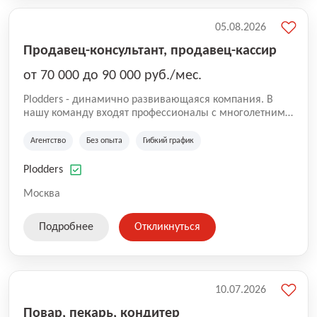
05.08.2026
Продавец-консультант, продавец-кассир
от 70 000 до 90 000 руб./мес.
Plodders - динамично развивающаяся компания. В
нашу команду входят профессионалы с многолетним
опытом коммерческой и операционной деятельности
на рынке аутсорсинга, а накопленный опыт позволяют
Агентство
Без опыта
Гибкий график
нам быть уверенными в надлежащем качестве
оказываемых услуг.
Plodders
Москва
Подробнее
Откликнуться
10.07.2026
Повар, пекарь, кондитер