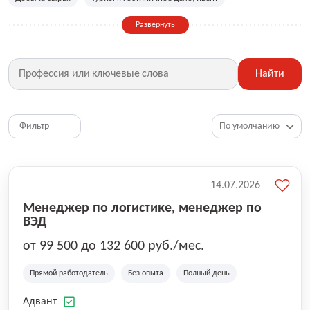
Сельское хозяйство
Дизайн, искусство, ивент
Развернуть
Бухгалтерия, финансы, инвестиции
Рабочие специальности
Фитнес, красота, спорт
Страхование
Найти
Медицина, фармацевтика
Маркетинг, PR, реклама
IT
Рестораны, кафе, общепит
Юриспруденция
HR, управление персоналом
Ритейл, продажи
Фильтр
Топ менеджмент, руководители
14.07.2026
Менеджер по логистике, менеджер по
ВЭД
от 99 500 до 132 600 руб./мес.
Прямой работодатель
Без опыта
Полный день
Адвант