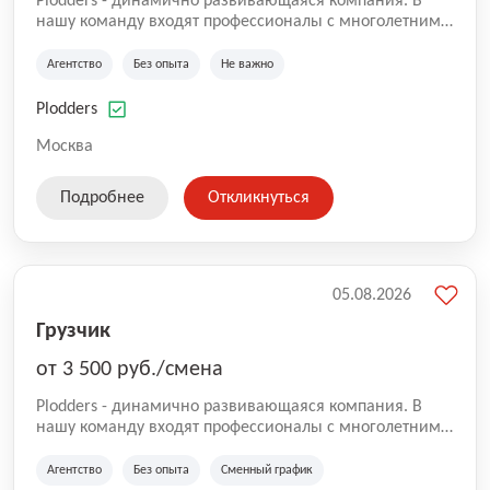
Plodders - динамично развивающаяся компания. В
нашу команду входят профессионалы с многолетним
опытом коммерческой и операционной деятельности
на рынке аутсорсинга, а накопленный опыт позволяют
Агентство
Без опыта
Не важно
нам быть уверенными в надлежащем качестве
оказываемых услуг.
Plodders
Москва
Подробнее
Откликнуться
05.08.2026
Грузчик
от 3 500 руб./смена
Plodders - динамично развивающаяся компания. В
нашу команду входят профессионалы с многолетним
опытом коммерческой и операционной деятельности
на рынке аутсорсинга, а накопленный опыт позволяют
Агентство
Без опыта
Сменный график