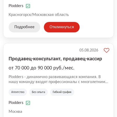
нам быть уверенными в надлежащем качестве
оказываемых услуг.
Plodders
Красногорск/Московская область
Подробнее
Откликнуться
05.08.2026
Продавец-консультант, продавец-кассир
от 70 000 до 90 000 руб./мес.
Plodders - динамично развивающаяся компания. В
нашу команду входят профессионалы с многолетним
опытом коммерческой и операционной деятельности
на рынке аутсорсинга, а накопленный опыт позволяют
Агентство
Без опыта
Гибкий график
нам быть уверенными в надлежащем качестве
оказываемых услуг.
Plodders
Москва