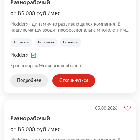
Разнорабочий
от 85 000 руб./мес.
Plodders - динамично развивающаяся компания. В
нашу команду входят профессионалы с многолетним
опытом коммерческой и операционной деятельности
на рынке аутсорсинга, а накопленный опыт позволяют
Агентство
Без опыта
Не важно
нам быть уверенными в надлежащем качестве
оказываемых услуг.
Plodders
Красногорск/Московская область
Подробнее
Откликнуться
05.08.2026
Разнорабочий
от 85 000 руб./мес.