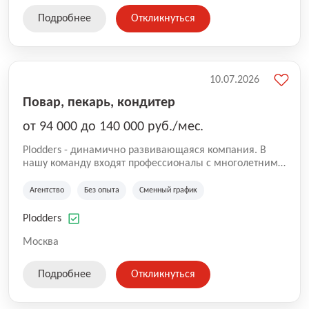
Подробнее
Откликнуться
10.07.2026
Повар, пекарь, кондитер
от 94 000 до 140 000 руб./мес.
Plodders - динамично развивающаяся компания. В
нашу команду входят профессионалы с многолетним
опытом коммерческой и операционной деятельности
на рынке аутсорсинга, а накопленный опыт позволяют
Агентство
Без опыта
Сменный график
нам быть уверенными в надлежащем качестве
оказываемых услуг.
Plodders
Москва
Подробнее
Откликнуться