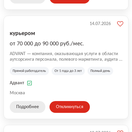
14.07.2026
курьером
от 70 000 до 90 000 руб./мес.
ADVANT — компания, оказывающая услуги в области
аутсорсинга персонала, полевого маркетинга, аудита и
сопровождения проектов для федеральных и
региональных клиентов. Мы работаем на рынке с
Прямой работодатель
От 1 года до 3 лет
Полный день
2001 года и реализуем проекты на территории России,
Казахстана и Беларуси, сотрудничая с компаниями из
Адвант
различных отраслей.
Москва
Подробнее
Откликнуться