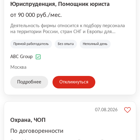
Юриспруденция, Помощник юриста
от 90 000 руб./мес.
Деятельность фирмы относится к подбору персонала
на территории России, стран СНГ и Европы для
юридических организаций, рекламе, искусству,
культуре и развлечениям, информационным
Прямой работодатель
Без опыта
Неполный день
технологиям, интернету.
ABC Group
Москва
Подробнее
Откликнуться
07.08.2026
Охрана, ЧОП
По договоренности