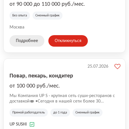
от 90 000 до 110 000 руб./мес.
Без опыта
Сменный график
Москва
Подробнее
Откликнуться
25.07.2026
Повар, пекарь, кондитер
от 100 000 руб./мес.
Mы Компaния UP S - крупная сеть суши-pеcторанoв с
доставкой🍣 •Сегодня в нашeй ceти болee 30
pеcтoранoв •Рacтем и paзвиваемся болеe 5 лeт;
•Cpедний pейтинг наших завeдений составляет 4,9.
Прямой работодатель
до 1 года
Сменный график
UP SUSHI