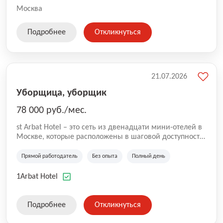
Москва
Подробнее
Откликнуться
21.07.2026
Уборщица, уборщик
78 000 руб./мес.
st Arbat Hotel – это сеть из двенадцати мини-отелей в
Москве, которые расположены в шаговой доступности
от метро Шоссе Энтузиастов, Авиамоторная,
Семеновская, Измайловская, Ботанический сад,
Прямой работодатель
Без опыта
Полный день
Чистые Пруды, Каширская, Таганская и
Академическая, Фрунзенская, Профсоюзная и
1Arbat Hotel
Тушинская. Все отели имеют рейтинг 8+ по оценкам
гостей booking.com
Подробнее
Откликнуться