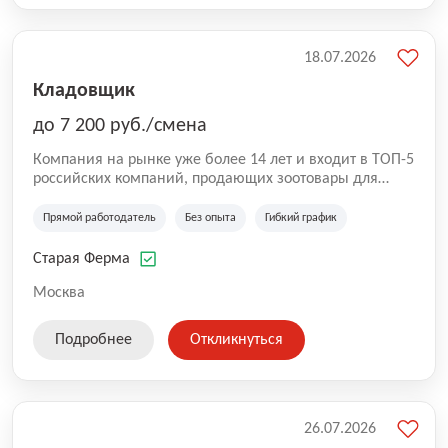
18.07.2026
Кладовщик
до 7 200 руб./смена
Компания на рынке уже более 14 лет и входит в ТОП-5
российских компаний, продающих зоотовары для
домашних животных. Помимо онлайн-магазина,
компания владеет 5 розничными магазинами, а также
Прямой работодатель
Без опыта
Гибкий график
представлена на всех крупнейших маркетплейсах
России (Wildberries, Ozon, Яндекс. Маркет и
Старая Ферма
СберМегаМаркет). «Старая ферма» специализируется
на глобальной доставке товаров по всей территории
Москва
России и за ее пределами. У компании более 18 000
SKU, премиальные бренды кормов и собственные
Подробнее
Откликнуться
СТМ.
26.07.2026