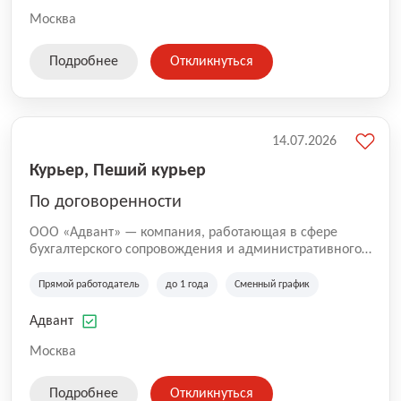
Москва
Подробнее
Откликнуться
14.07.2026
Курьер, Пеший курьер
По договоренности
ООО «Адвант» — компания, работающая в сфере
бухгалтерского сопровождения и административного
обслуживания бизнеса с 1996 года. Организация
зарегистрирована в Санкт-Петербурге и
Прямой работодатель
до 1 года
Сменный график
специализируется на оказании услуг для юридических
лиц и коммерческих организаций.
Адвант
Москва
Подробнее
Откликнуться