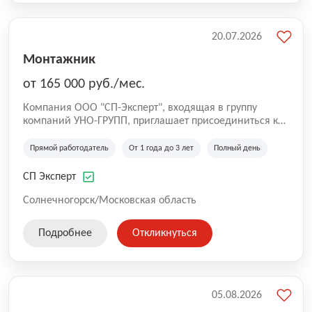
20.07.2026
Монтажник
от 165 000 руб./мес.
Компания ООО "СП-Эксперт", входящая в группу
компаний УНО-ГРУПП, приглашает присоединиться к
нашей команде на производственную площадку! Мы
работаем на рынке с 2005 года и оказываем комплекс
Прямой работодатель
От 1 года до 3 лет
Полный день
услуг по проектированию и строительству капитальных
зданий из гибридных модульных блоков свободной
СП Эксперт
планировки, используя современную технологию
гибридно-модульного строительства.
Солнечногорск/Московская область
Подробнее
Откликнуться
05.08.2026