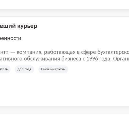
Пеший курьер
ренности
нт» — компания, работающая в сфере бухгалтерск
тивного обслуживания бизнеса с 1996 года. Орган
рована в Санкт-Петербурге и специализируется на 
атель
до 1 года
Сменный график
их лиц и коммерческих организаций.
м