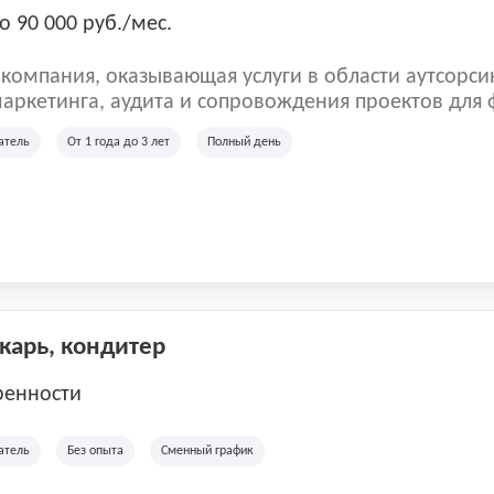
о 90 000 руб./мес.
омпания, оказывающая услуги в области аутсорси
аркетинга, аудита и сопровождения проектов для
ых клиентов. Мы работаем на рынке с 2001 года и
атель
От 1 года до 3 лет
Полный день
рии России, Казахстана и Беларуси, сотрудничая с
отраслей.
екарь, кондитер
ренности
атель
Без опыта
Сменный график