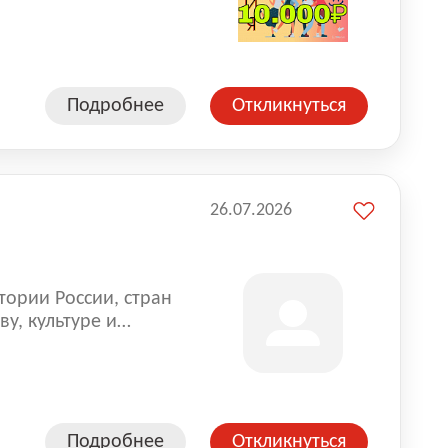
влена на всех
. Маркет и
альной доставке
пании более 18 000
Подробнее
Откликнуться
26.07.2026
тории России, стран
у, культуре и
Подробнее
Откликнуться