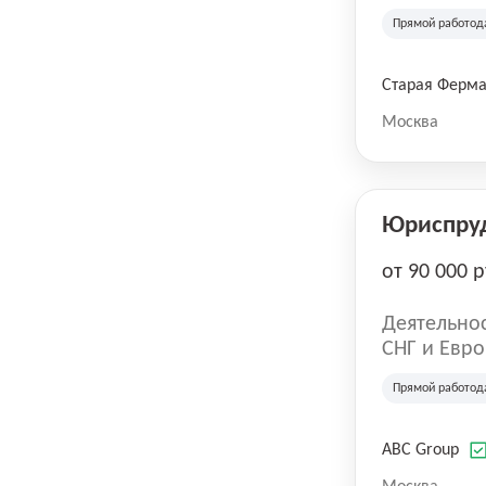
компания в
Прямой работод
крупнейших
СберМегаМ
товаров по
Старая Ферм
SKU, прем
Москва
Юриспру
от 90 000 р
Деятельнос
СНГ и Евро
развлечен
Прямой работод
ABC Group