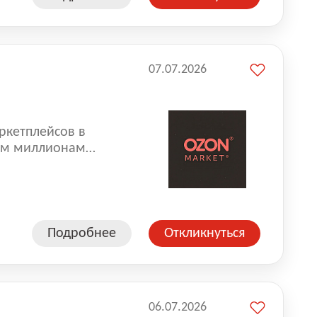
07.07.2026
ркетплейсов в
аем миллионам
одавцам — развивать
улыбкой 😊 Работая у
еской сети, где
а. Ozon
Подробнее
Откликнуться
ддержку
06.07.2026