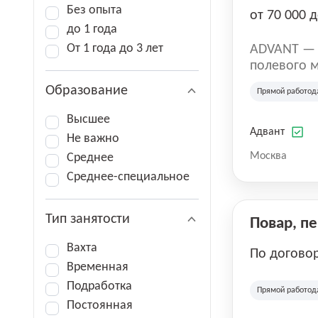
Без опыта
от 70 000 д
до 1 года
От 1 года до 3 лет
ADVANT — к
полевого м
региональн
Образование
Прямой работод
на террито
различных 
Высшее
Адвант
Не важно
Москва
Среднее
Среднее-специальное
Тип занятости
Повар, п
Вахта
По догово
Временная
Подработка
Прямой работод
Постоянная