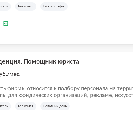
ладеет 5 розничными магазинами, а также предста
атель
Без опыта
Гибкий график
 маркетплейсах России (Wildberries, Ozon, Яндекс
аркет). «Старая ферма» специализируется на глоб
 всей территории России и за ее пределами. У ком
а
иальные бренды кормов и собственные СТМ.
денция, Помощник юриста
уб./мес.
ть фирмы относится к подбору персонала на терри
пы для юридических организаций, рекламе, искусств
иям, информационным технологиям, интернету.
атель
Без опыта
Неполный день