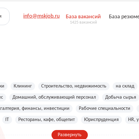
info@mskjob.ru
м
База вакансий
База резюм
1425 вакансий
ки
Клининг
Строительство, недвижимость
на склад
ес
Домашний, обслуживающий персонал
Добыча сырья
хгалтерия, финансы, инвестиции
Рабочие специальности
IT
Рестораны, кафе, общепит
Юриспруденция
HR, 
Развернуть