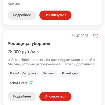
Москва
Подробнее
Откликнуться
21.07.2026
Уборщица, уборщик
78 000 руб./мес.
st Arbat Hotel – это сеть из двенадцати мини-отелей в
Москве, которые расположены в шаговой доступности
от метро Шоссе Энтузиастов, Авиамоторная,
Семеновская, Измайловская, Ботанический сад,
Прямой работодатель
Без опыта
Полный день
Чистые Пруды, Каширская, Таганская и
Академическая, Фрунзенская, Профсоюзная и
1Arbat Hotel
Тушинская. Все отели имеют рейтинг 8+ по оценкам
гостей booking.com
Подробнее
Откликнуться