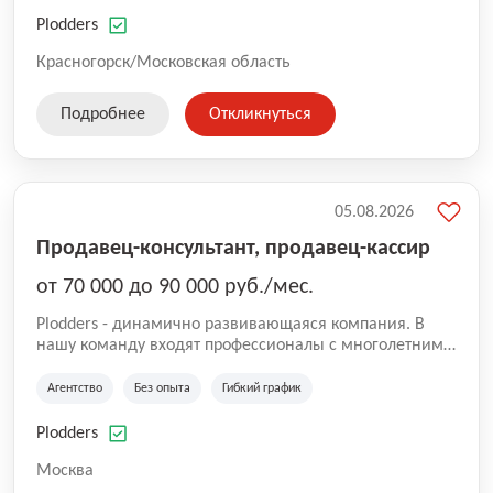
нам быть уверенными в надлежащем качестве
оказываемых услуг.
Plodders
Красногорск/Московская область
Подробнее
Откликнуться
05.08.2026
Продавец-консультант, продавец-кассир
от 70 000 до 90 000 руб./мес.
Plodders - динамично развивающаяся компания. В
нашу команду входят профессионалы с многолетним
опытом коммерческой и операционной деятельности
на рынке аутсорсинга, а накопленный опыт позволяют
Агентство
Без опыта
Гибкий график
нам быть уверенными в надлежащем качестве
оказываемых услуг.
Plodders
Москва