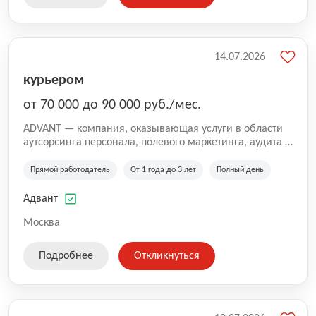
14.07.2026
курьером
от 70 000 до 90 000 руб./мес.
ADVANT — компания, оказывающая услуги в области
аутсорсинга персонала, полевого маркетинга, аудита и
сопровождения проектов для федеральных и
региональных клиентов. Мы работаем на рынке с
Прямой работодатель
От 1 года до 3 лет
Полный день
2001 года и реализуем проекты на территории России,
Казахстана и Беларуси, сотрудничая с компаниями из
Адвант
различных отраслей.
Москва
Подробнее
Откликнуться