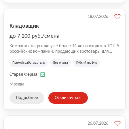
18.07.2026
Кладовщик
до 7 200 руб./смена
Компания на рынке уже более 14 лет и входит в ТОП-5
российских компаний, продающих зоотовары для
домашних животных. Помимо онлайн-магазина,
компания владеет 5 розничными магазинами, а также
Прямой работодатель
Без опыта
Гибкий график
представлена на всех крупнейших маркетплейсах
России (Wildberries, Ozon, Яндекс. Маркет и
Старая Ферма
СберМегаМаркет). «Старая ферма» специализируется
на глобальной доставке товаров по всей территории
Москва
России и за ее пределами. У компании более 18 000
SKU, премиальные бренды кормов и собственные
Подробнее
Откликнуться
СТМ.
26.07.2026