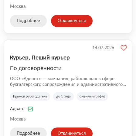
Москва
Подробнее
Откликнуться
14.07.2026
Курьер, Пеший курьер
По договоренности
ООО «Адвант» — компания, работающая в сфере
бухгалтерского сопровождения и административного
обслуживания бизнеса с 1996 года. Организация
зарегистрирована в Санкт-Петербурге и
Прямой работодатель
до 1 года
Сменный график
специализируется на оказании услуг для юридических
лиц и коммерческих организаций.
Адвант
Москва
Подробнее
Откликнуться