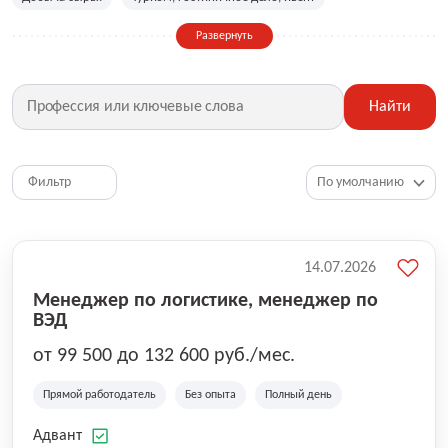
Сельское хозяйство
Дизайн, искусство, ивент
Развернуть
Бухгалтерия, финансы, инвестиции
Рабочие специальности
Фитнес, красота, спорт
Страхование
Найти
Медицина, фармацевтика
Маркетинг, PR, реклама
IT
Рестораны, кафе, общепит
Юриспруденция
HR, управление персоналом
Ритейл, продажи
Фильтр
Топ менеджмент, руководители
14.07.2026
Менеджер по логистике, менеджер по
ВЭД
от 99 500 до 132 600 руб./мес.
Прямой работодатель
Без опыта
Полный день
Адвант