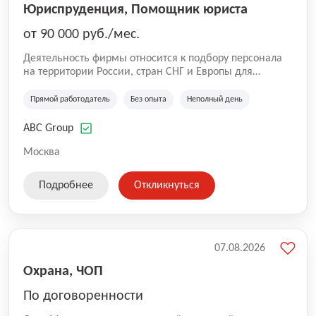
Юриспруденция, Помощник юриста
от 90 000 руб./мес.
Деятельность фирмы относится к подбору персонала
на территории России, стран СНГ и Европы для
юридических организаций, рекламе, искусству,
культуре и развлечениям, информационным
Прямой работодатель
Без опыта
Неполный день
технологиям, интернету.
ABC Group
Москва
Подробнее
Откликнуться
07.08.2026
Охрана, ЧОП
По договоренности