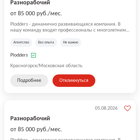
Разнорабочий
от 85 000 руб./мес.
Plodders - динамично развивающаяся компания. В
нашу команду входят профессионалы с многолетним
опытом коммерческой и операционной деятельности
на рынке аутсорсинга, а накопленный опыт позволяют
Агентство
Без опыта
Не важно
нам быть уверенными в надлежащем качестве
оказываемых услуг.
Plodders
Красногорск/Московская область
Подробнее
Откликнуться
05.08.2026
Разнорабочий
от 85 000 руб./мес.