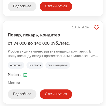
Подробнее
Откликнуться
10.07.2026
Повар, пекарь, кондитер
от 94 000 до 140 000 руб./мес.
Plodders - динамично развивающаяся компания. В
нашу команду входят профессионалы с многолетним
опытом коммерческой и операционной деятельности
на рынке аутсорсинга, а накопленный опыт позволяют
Агентство
Без опыта
Сменный график
нам быть уверенными в надлежащем качестве
оказываемых услуг.
Plodders
Москва
Подробнее
Откликнуться