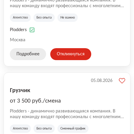
Plodders - динамично развивающаяся компания. В
нашу команду входят профессионалы с многолетним
опытом коммерческой и операционной деятельности
на рынке аутсорсинга, а накопленный опыт позволяют
Агентство
Без опыта
Не важно
нам быть уверенными в надлежащем качестве
оказываемых услуг.
Plodders
Москва
Подробнее
Откликнуться
05.08.2026
Грузчик
от 3 500 руб./смена
Plodders - динамично развивающаяся компания. В
нашу команду входят профессионалы с многолетним
опытом коммерческой и операционной деятельности
на рынке аутсорсинга, а накопленный опыт позволяют
Агентство
Без опыта
Сменный график