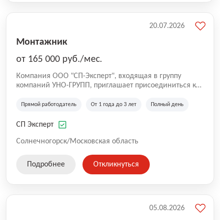
20.07.2026
Монтажник
от 165 000 руб./мес.
Компания ООО "СП-Эксперт", входящая в группу
компаний УНО-ГРУПП, приглашает присоединиться к
нашей команде на производственную площадку! Мы
работаем на рынке с 2005 года и оказываем комплекс
Прямой работодатель
От 1 года до 3 лет
Полный день
услуг по проектированию и строительству капитальных
зданий из гибридных модульных блоков свободной
СП Эксперт
планировки, используя современную технологию
гибридно-модульного строительства.
Солнечногорск/Московская область
Подробнее
Откликнуться
05.08.2026