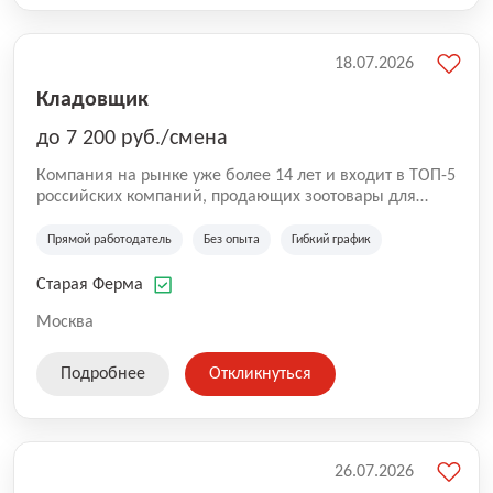
18.07.2026
Кладовщик
до 7 200 руб./смена
Компания на рынке уже более 14 лет и входит в ТОП-5
российских компаний, продающих зоотовары для
домашних животных. Помимо онлайн-магазина,
компания владеет 5 розничными магазинами, а также
Прямой работодатель
Без опыта
Гибкий график
представлена на всех крупнейших маркетплейсах
России (Wildberries, Ozon, Яндекс. Маркет и
Старая Ферма
СберМегаМаркет). «Старая ферма» специализируется
на глобальной доставке товаров по всей территории
Москва
России и за ее пределами. У компании более 18 000
SKU, премиальные бренды кормов и собственные
Подробнее
Откликнуться
СТМ.
26.07.2026