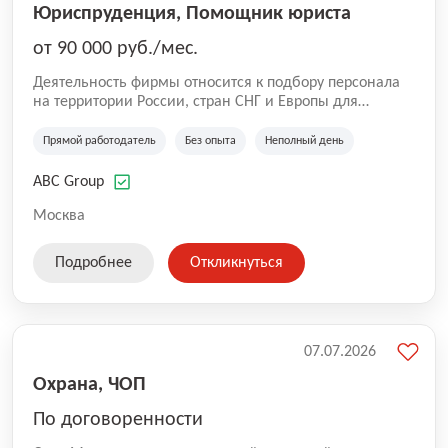
Юриспруденция, Помощник юриста
от 90 000 руб./мес.
Деятельность фирмы относится к подбору персонала
на территории России, стран СНГ и Европы для
юридических организаций, рекламе, искусству,
культуре и развлечениям, информационным
Прямой работодатель
Без опыта
Неполный день
технологиям, интернету.
ABC Group
Москва
Подробнее
Откликнуться
07.07.2026
Охрана, ЧОП
По договоренности