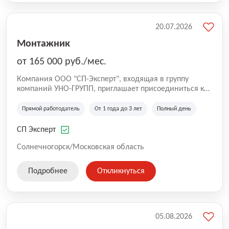
20.07.2026
Монтажник
от 165 000 руб./мес.
Компания ООО "СП-Эксперт", входящая в группу
компаний УНО-ГРУПП, приглашает присоединиться к
нашей команде на производственную площадку! Мы
работаем на рынке с 2005 года и оказываем комплекс
Прямой работодатель
От 1 года до 3 лет
Полный день
услуг по проектированию и строительству капитальных
зданий из гибридных модульных блоков свободной
СП Эксперт
планировки, используя современную технологию
гибридно-модульного строительства.
Солнечногорск/Московская область
Подробнее
Откликнуться
05.08.2026