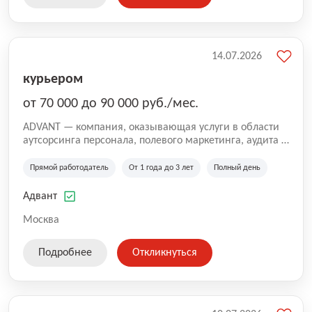
14.07.2026
курьером
от 70 000 до 90 000 руб./мес.
ADVANT — компания, оказывающая услуги в области
аутсорсинга персонала, полевого маркетинга, аудита и
сопровождения проектов для федеральных и
региональных клиентов. Мы работаем на рынке с
Прямой работодатель
От 1 года до 3 лет
Полный день
2001 года и реализуем проекты на территории России,
Казахстана и Беларуси, сотрудничая с компаниями из
Адвант
различных отраслей.
Москва
Подробнее
Откликнуться