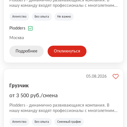
Plodders - динамично развивающаяся компания. В
нашу команду входят профессионалы с многолетним
опытом коммерческой и операционной деятельности
на рынке аутсорсинга, а накопленный опыт позволяют
Агентство
Без опыта
Не важно
нам быть уверенными в надлежащем качестве
оказываемых услуг.
Plodders
Москва
Подробнее
Откликнуться
05.08.2026
Грузчик
от 3 500 руб./смена
Plodders - динамично развивающаяся компания. В
нашу команду входят профессионалы с многолетним
опытом коммерческой и операционной деятельности
на рынке аутсорсинга, а накопленный опыт позволяют
Агентство
Без опыта
Сменный график