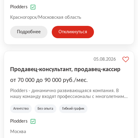
нам быть уверенными в надлежащем качестве
оказываемых услуг.
Plodders
Красногорск/Московская область
Подробнее
Откликнуться
05.08.2026
Продавец-консультант, продавец-кассир
от 70 000 до 90 000 руб./мес.
Plodders - динамично развивающаяся компания. В
нашу команду входят профессионалы с многолетним
опытом коммерческой и операционной деятельности
на рынке аутсорсинга, а накопленный опыт позволяют
Агентство
Без опыта
Гибкий график
нам быть уверенными в надлежащем качестве
оказываемых услуг.
Plodders
Москва