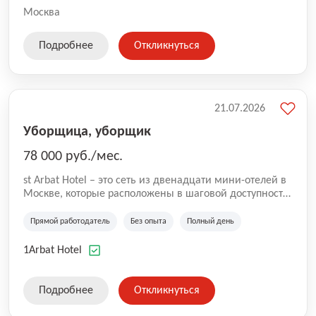
Москва
Подробнее
Откликнуться
21.07.2026
Уборщица, уборщик
78 000 руб./мес.
st Arbat Hotel – это сеть из двенадцати мини-отелей в
Москве, которые расположены в шаговой доступности
от метро Шоссе Энтузиастов, Авиамоторная,
Семеновская, Измайловская, Ботанический сад,
Прямой работодатель
Без опыта
Полный день
Чистые Пруды, Каширская, Таганская и
Академическая, Фрунзенская, Профсоюзная и
1Arbat Hotel
Тушинская. Все отели имеют рейтинг 8+ по оценкам
гостей booking.com
Подробнее
Откликнуться