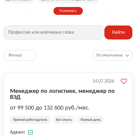
Сельское хозяйство
Дизайн, искусство, ивент
Развернуть
Бухгалтерия, финансы, инвестиции
Рабочие специальности
Фитнес, красота, спорт
Страхование
Найти
Медицина, фармацевтика
Маркетинг, PR, реклама
IT
Рестораны, кафе, общепит
Юриспруденция
HR, управление персоналом
Ритейл, продажи
Фильтр
Топ менеджмент, руководители
14.07.2026
Менеджер по логистике, менеджер по
ВЭД
от 99 500 до 132 600 руб./мес.
Прямой работодатель
Без опыта
Полный день
Адвант