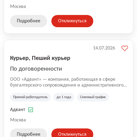
Москва
Подробнее
Откликнуться
14.07.2026
Курьер, Пеший курьер
По договоренности
ООО «Адвант» — компания, работающая в сфере
бухгалтерского сопровождения и административного
обслуживания бизнеса с 1996 года. Организация
зарегистрирована в Санкт-Петербурге и
Прямой работодатель
до 1 года
Сменный график
специализируется на оказании услуг для юридических
лиц и коммерческих организаций.
Адвант
Москва
Подробнее
Откликнуться