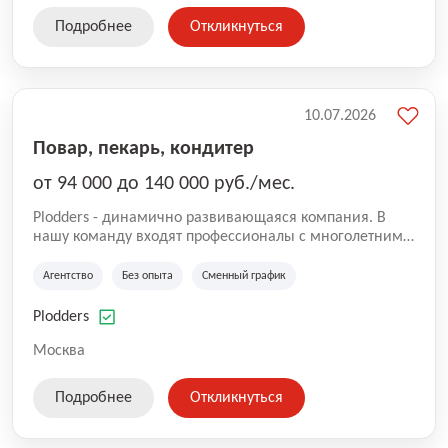
Подробнее
Откликнуться
10.07.2026
Повар, пекарь, кондитер
от 94 000 до 140 000 руб./мес.
Plodders - динамично развивающаяся компания. В
нашу команду входят профессионалы с многолетним
опытом коммерческой и операционной деятельности
на рынке аутсорсинга, а накопленный опыт позволяют
Агентство
Без опыта
Сменный график
нам быть уверенными в надлежащем качестве
оказываемых услуг.
Plodders
Москва
Подробнее
Откликнуться