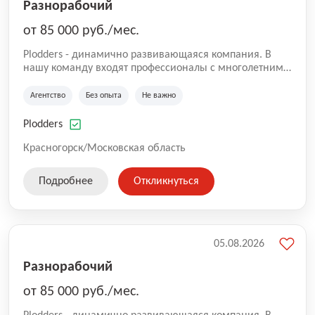
Разнорабочий
от 85 000 руб./мес.
Plodders - динамично развивающаяся компания. В
нашу команду входят профессионалы с многолетним
опытом коммерческой и операционной деятельности
на рынке аутсорсинга, а накопленный опыт позволяют
Агентство
Без опыта
Не важно
нам быть уверенными в надлежащем качестве
оказываемых услуг.
Plodders
Красногорск/Московская область
Подробнее
Откликнуться
05.08.2026
Разнорабочий
от 85 000 руб./мес.