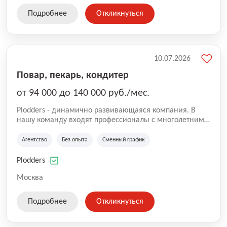
Подробнее
Откликнуться
10.07.2026
Повар, пекарь, кондитер
от 94 000 до 140 000 руб./мес.
Plodders - динамично развивающаяся компания. В
нашу команду входят профессионалы с многолетним
опытом коммерческой и операционной деятельности
на рынке аутсорсинга, а накопленный опыт позволяют
Агентство
Без опыта
Сменный график
нам быть уверенными в надлежащем качестве
оказываемых услуг.
Plodders
Москва
Подробнее
Откликнуться