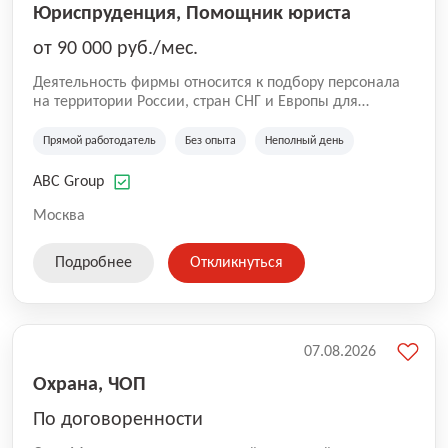
Юриспруденция, Помощник юриста
от 90 000 руб./мес.
Деятельность фирмы относится к подбору персонала
на территории России, стран СНГ и Европы для
юридических организаций, рекламе, искусству,
культуре и развлечениям, информационным
Прямой работодатель
Без опыта
Неполный день
технологиям, интернету.
ABC Group
Москва
Подробнее
Откликнуться
07.08.2026
Охрана, ЧОП
По договоренности