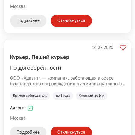
Москва
Подробнее
Откликнуться
14.07.2026
Курьер, Пеший курьер
По договоренности
ООО «Адвант» — компания, работающая в сфере
бухгалтерского сопровождения и административного
обслуживания бизнеса с 1996 года. Организация
зарегистрирована в Санкт-Петербурге и
Прямой работодатель
до 1 года
Сменный график
специализируется на оказании услуг для юридических
лиц и коммерческих организаций.
Адвант
Москва
Подробнее
Откликнуться