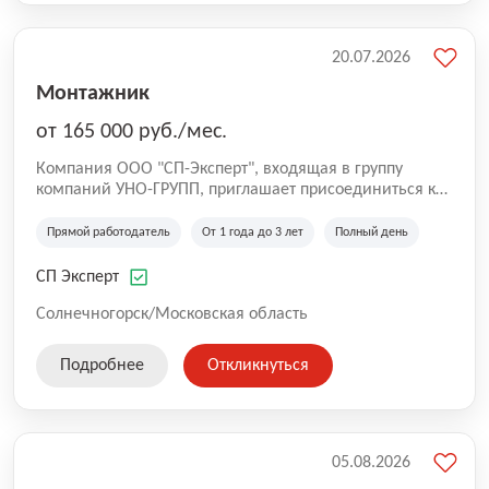
20.07.2026
Монтажник
от 165 000 руб./мес.
Компания ООО "СП-Эксперт", входящая в группу
компаний УНО-ГРУПП, приглашает присоединиться к
нашей команде на производственную площадку! Мы
работаем на рынке с 2005 года и оказываем комплекс
Прямой работодатель
От 1 года до 3 лет
Полный день
услуг по проектированию и строительству капитальных
зданий из гибридных модульных блоков свободной
СП Эксперт
планировки, используя современную технологию
гибридно-модульного строительства.
Солнечногорск/Московская область
Подробнее
Откликнуться
05.08.2026