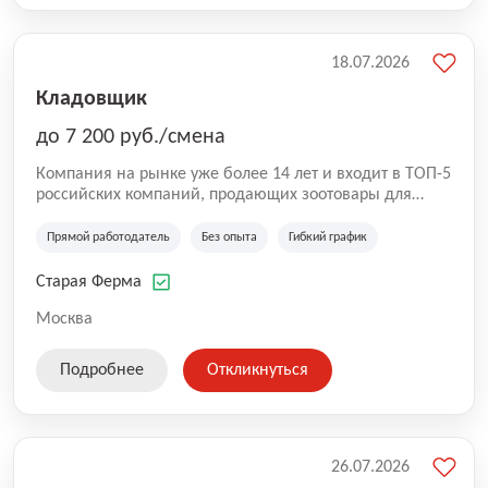
18.07.2026
Кладовщик
до 7 200 руб./смена
Компания на рынке уже более 14 лет и входит в ТОП-5
российских компаний, продающих зоотовары для
домашних животных. Помимо онлайн-магазина,
компания владеет 5 розничными магазинами, а также
Прямой работодатель
Без опыта
Гибкий график
представлена на всех крупнейших маркетплейсах
России (Wildberries, Ozon, Яндекс. Маркет и
Старая Ферма
СберМегаМаркет). «Старая ферма» специализируется
на глобальной доставке товаров по всей территории
Москва
России и за ее пределами. У компании более 18 000
SKU, премиальные бренды кормов и собственные
Подробнее
Откликнуться
СТМ.
26.07.2026