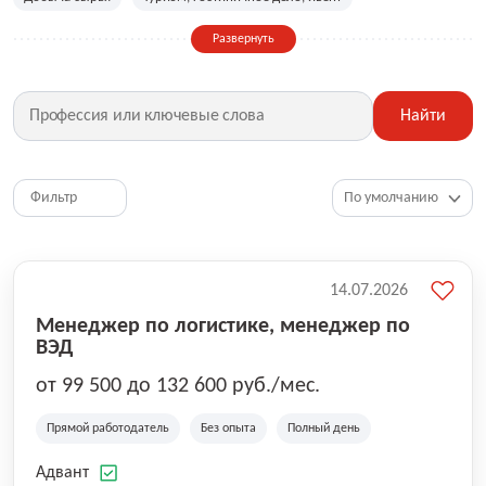
Сельское хозяйство
Дизайн, искусство, ивент
Развернуть
Бухгалтерия, финансы, инвестиции
Рабочие специальности
Фитнес, красота, спорт
Страхование
Найти
Медицина, фармацевтика
Маркетинг, PR, реклама
IT
Рестораны, кафе, общепит
Юриспруденция
HR, управление персоналом
Ритейл, продажи
Фильтр
Топ менеджмент, руководители
14.07.2026
Менеджер по логистике, менеджер по
ВЭД
от 99 500 до 132 600 руб./мес.
Прямой работодатель
Без опыта
Полный день
Адвант