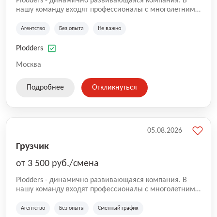
Plodders - динамично развивающаяся компания. В
нашу команду входят профессионалы с многолетним
опытом коммерческой и операционной деятельности
на рынке аутсорсинга, а накопленный опыт позволяют
Агентство
Без опыта
Не важно
нам быть уверенными в надлежащем качестве
оказываемых услуг.
Plodders
Москва
Подробнее
Откликнуться
05.08.2026
Грузчик
от 3 500 руб./смена
Plodders - динамично развивающаяся компания. В
нашу команду входят профессионалы с многолетним
опытом коммерческой и операционной деятельности
на рынке аутсорсинга, а накопленный опыт позволяют
Агентство
Без опыта
Сменный график