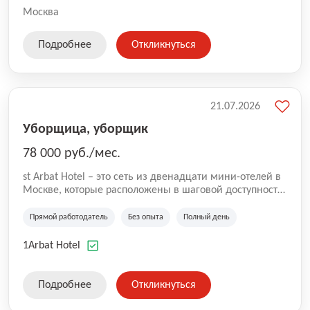
Москва
Подробнее
Откликнуться
21.07.2026
Уборщица, уборщик
78 000 руб./мес.
st Arbat Hotel – это сеть из двенадцати мини-отелей в
Москве, которые расположены в шаговой доступности
от метро Шоссе Энтузиастов, Авиамоторная,
Семеновская, Измайловская, Ботанический сад,
Прямой работодатель
Без опыта
Полный день
Чистые Пруды, Каширская, Таганская и
Академическая, Фрунзенская, Профсоюзная и
1Arbat Hotel
Тушинская. Все отели имеют рейтинг 8+ по оценкам
гостей booking.com
Подробнее
Откликнуться