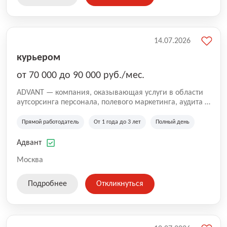
14.07.2026
курьером
от 70 000 до 90 000 руб./мес.
ADVANT — компания, оказывающая услуги в области
аутсорсинга персонала, полевого маркетинга, аудита и
сопровождения проектов для федеральных и
региональных клиентов. Мы работаем на рынке с
Прямой работодатель
От 1 года до 3 лет
Полный день
2001 года и реализуем проекты на территории России,
Казахстана и Беларуси, сотрудничая с компаниями из
Адвант
различных отраслей.
Москва
Подробнее
Откликнуться