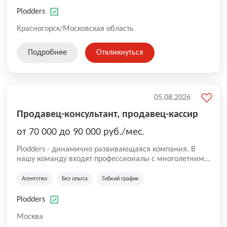
нам быть уверенными в надлежащем качестве
оказываемых услуг.
Plodders
Красногорск/Московская область
Подробнее
Откликнуться
05.08.2026
Продавец-консультант, продавец-кассир
от 70 000 до 90 000 руб./мес.
Plodders - динамично развивающаяся компания. В
нашу команду входят профессионалы с многолетним
опытом коммерческой и операционной деятельности
на рынке аутсорсинга, а накопленный опыт позволяют
Агентство
Без опыта
Гибкий график
нам быть уверенными в надлежащем качестве
оказываемых услуг.
Plodders
Москва