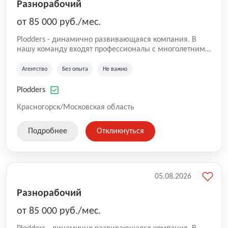
Разнорабочий
от 85 000 руб./мес.
Plodders - динамично развивающаяся компания. В
нашу команду входят профессионалы с многолетним
опытом коммерческой и операционной деятельности
на рынке аутсорсинга, а накопленный опыт позволяют
Агентство
Без опыта
Не важно
нам быть уверенными в надлежащем качестве
оказываемых услуг.
Plodders
Красногорск/Московская область
Подробнее
Откликнуться
05.08.2026
Разнорабочий
от 85 000 руб./мес.