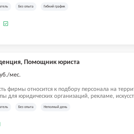
ладеет 5 розничными магазинами, а также предста
атель
Без опыта
Гибкий график
 маркетплейсах России (Wildberries, Ozon, Яндекс
аркет). «Старая ферма» специализируется на глоб
 всей территории России и за ее пределами. У ком
а
иальные бренды кормов и собственные СТМ.
денция, Помощник юриста
уб./мес.
ть фирмы относится к подбору персонала на терри
пы для юридических организаций, рекламе, искусств
иям, информационным технологиям, интернету.
атель
Без опыта
Неполный день