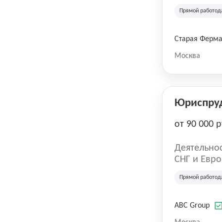
компания в
Прямой работод
крупнейших
СберМегаМ
товаров по
Старая Ферм
SKU, прем
Москва
Юриспру
от 90 000 р
Деятельнос
СНГ и Евро
развлечен
Прямой работод
ABC Group