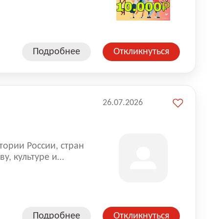
влена на всех
. Маркет и
альной доставке
пании более 18 000
Подробнее
Откликнуться
26.07.2026
тории России, стран
у, культуре и
Подробнее
Откликнуться