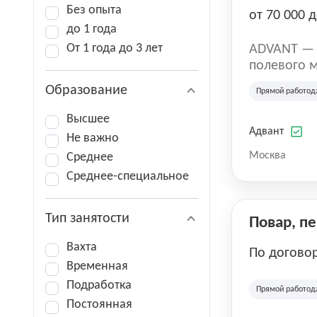
Без опыта
от 70 000 д
до 1 года
От 1 года до 3 лет
ADVANT — к
полевого м
региональн
Образование
Прямой работод
на террито
различных 
Высшее
Адвант
Не важно
Москва
Среднее
Среднее-специальное
Тип занятости
Повар, п
Вахта
По догово
Временная
Подработка
Прямой работод
Постоянная