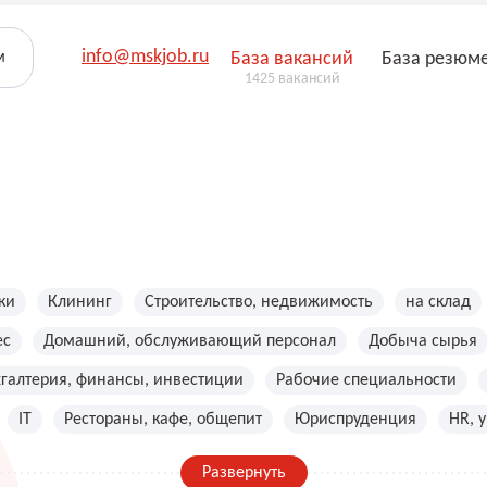
info@mskjob.ru
м
База вакансий
База резюм
1425 вакансий
ки
Клининг
Строительство, недвижимость
на склад
ес
Домашний, обслуживающий персонал
Добыча сырья
хгалтерия, финансы, инвестиции
Рабочие специальности
IT
Рестораны, кафе, общепит
Юриспруденция
HR, 
Развернуть