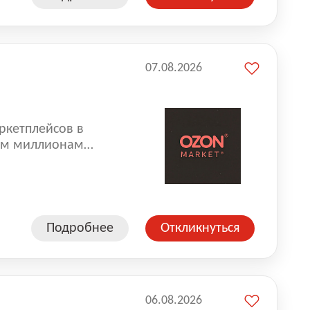
07.08.2026
ркетплейсов в
аем миллионам
одавцам — развивать
улыбкой 😊 Работая у
еской сети, где
а. Ozon
Подробнее
Откликнуться
ддержку
06.08.2026