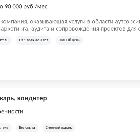
о 90 000 руб./мес.
омпания, оказывающая услуги в области аутсорси
аркетинга, аудита и сопровождения проектов для
ых клиентов. Мы работаем на рынке с 2001 года и
атель
От 1 года до 3 лет
Полный день
рии России, Казахстана и Беларуси, сотрудничая с
отраслей.
екарь, кондитер
ренности
атель
Без опыта
Сменный график