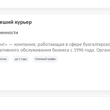
Пеший курьер
ренности
нт» — компания, работающая в сфере бухгалтерск
тивного обслуживания бизнеса с 1996 года. Орган
рована в Санкт-Петербурге и специализируется на 
атель
до 1 года
Сменный график
их лиц и коммерческих организаций.
м