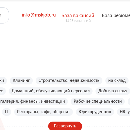
info@mskjob.ru
м
База вакансий
База резюм
1425 вакансий
ки
Клининг
Строительство, недвижимость
на склад
ес
Домашний, обслуживающий персонал
Добыча сырья
хгалтерия, финансы, инвестиции
Рабочие специальности
IT
Рестораны, кафе, общепит
Юриспруденция
HR, 
Развернуть