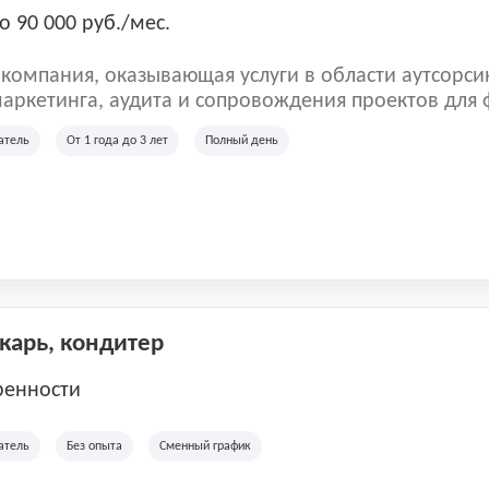
о 90 000 руб./мес.
омпания, оказывающая услуги в области аутсорси
аркетинга, аудита и сопровождения проектов для
ых клиентов. Мы работаем на рынке с 2001 года и
атель
От 1 года до 3 лет
Полный день
рии России, Казахстана и Беларуси, сотрудничая с
отраслей.
екарь, кондитер
ренности
атель
Без опыта
Сменный график