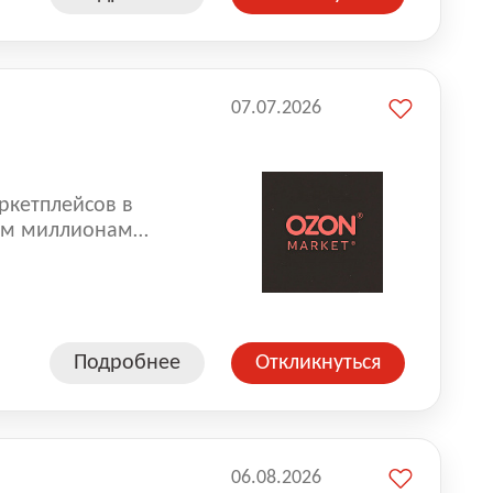
07.07.2026
ркетплейсов в
аем миллионам
одавцам — развивать
улыбкой 😊 Работая у
еской сети, где
а. Ozon
Подробнее
Откликнуться
ддержку
06.08.2026