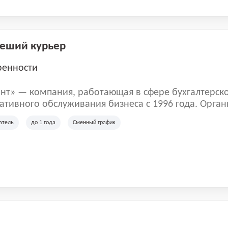
Пеший курьер
ренности
нт» — компания, работающая в сфере бухгалтерск
тивного обслуживания бизнеса с 1996 года. Орган
рована в Санкт-Петербурге и специализируется на 
атель
до 1 года
Сменный график
их лиц и коммерческих организаций.
м