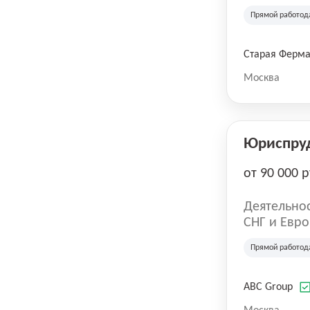
компания в
Прямой работод
крупнейших
СберМегаМ
товаров по
Старая Ферм
SKU, прем
Москва
Юриспру
от 90 000 р
Деятельнос
СНГ и Евро
развлечен
Прямой работод
ABC Group