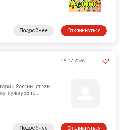
влена на всех
. Маркет и
альной доставке
пании более 18 000
Подробнее
Откликнуться
26.07.2026
тории России, стран
у, культуре и
Подробнее
Откликнуться