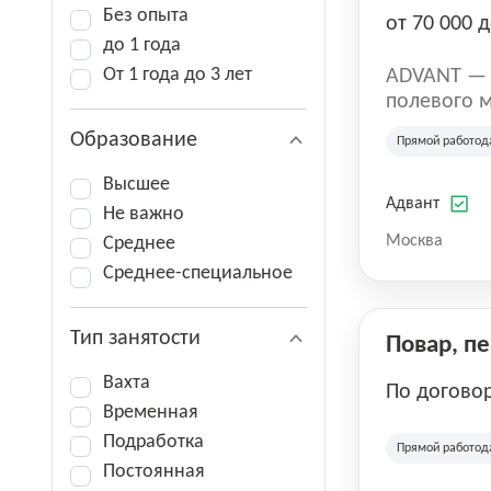
Без опыта
от 70 000 д
до 1 года
От 1 года до 3 лет
ADVANT — к
полевого м
региональн
Образование
Прямой работод
на террито
различных 
Высшее
Адвант
Не важно
Москва
Среднее
Среднее-специальное
Тип занятости
Повар, п
Вахта
По догово
Временная
Подработка
Прямой работод
Постоянная