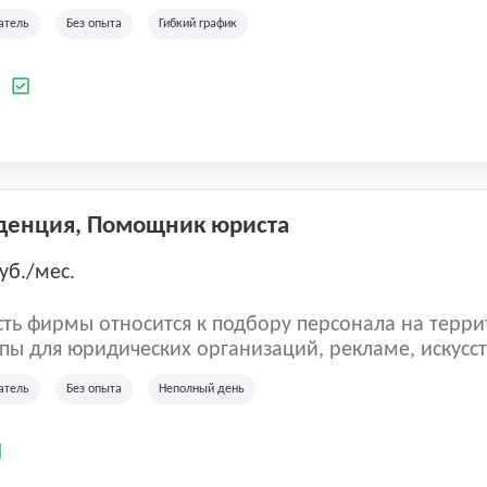
ладеет 5 розничными магазинами, а также предста
атель
Без опыта
Гибкий график
 маркетплейсах России (Wildberries, Ozon, Яндекс
аркет). «Старая ферма» специализируется на глоб
 всей территории России и за ее пределами. У ком
а
иальные бренды кормов и собственные СТМ.
денция, Помощник юриста
уб./мес.
ть фирмы относится к подбору персонала на терри
пы для юридических организаций, рекламе, искусств
иям, информационным технологиям, интернету.
атель
Без опыта
Неполный день