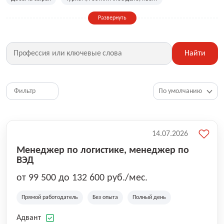
Сельское хозяйство
Дизайн, искусство, ивент
Развернуть
Бухгалтерия, финансы, инвестиции
Рабочие специальности
Фитнес, красота, спорт
Страхование
Найти
Медицина, фармацевтика
Маркетинг, PR, реклама
IT
Рестораны, кафе, общепит
Юриспруденция
HR, управление персоналом
Ритейл, продажи
Фильтр
Топ менеджмент, руководители
14.07.2026
Менеджер по логистике, менеджер по
ВЭД
от 99 500 до 132 600 руб./мес.
Прямой работодатель
Без опыта
Полный день
Адвант