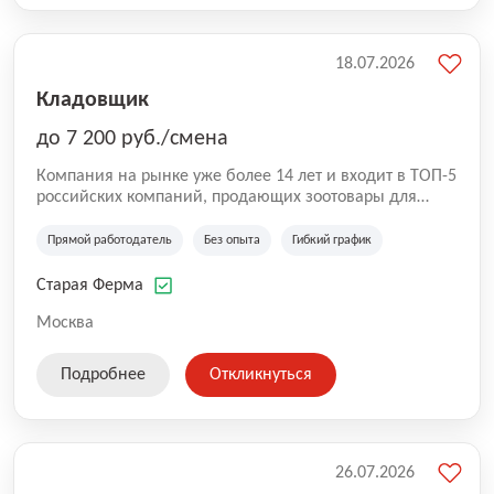
18.07.2026
Кладовщик
до 7 200 руб./смена
Компания на рынке уже более 14 лет и входит в ТОП-5
российских компаний, продающих зоотовары для
домашних животных. Помимо онлайн-магазина,
компания владеет 5 розничными магазинами, а также
Прямой работодатель
Без опыта
Гибкий график
представлена на всех крупнейших маркетплейсах
России (Wildberries, Ozon, Яндекс. Маркет и
Старая Ферма
СберМегаМаркет). «Старая ферма» специализируется
на глобальной доставке товаров по всей территории
Москва
России и за ее пределами. У компании более 18 000
SKU, премиальные бренды кормов и собственные
Подробнее
Откликнуться
СТМ.
26.07.2026