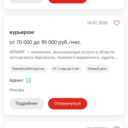
14.07.2026
курьером
от 70 000 до 90 000 руб./мес.
ADVANT — компания, оказывающая услуги в области
аутсорсинга персонала, полевого маркетинга, аудита и
сопровождения проектов для федеральных и
региональных клиентов. Мы работаем на рынке с
Прямой работодатель
От 1 года до 3 лет
Полный день
2001 года и реализуем проекты на территории России,
Казахстана и Беларуси, сотрудничая с компаниями из
Адвант
различных отраслей.
Москва
Подробнее
Откликнуться