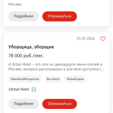
Москва
Подробнее
Откликнуться
21.07.2026
Уборщица, уборщик
78 000 руб./мес.
st Arbat Hotel – это сеть из двенадцати мини-отелей в
Москве, которые расположены в шаговой доступности
от метро Шоссе Энтузиастов, Авиамоторная,
Семеновская, Измайловская, Ботанический сад,
Прямой работодатель
Без опыта
Полный день
Чистые Пруды, Каширская, Таганская и
Академическая, Фрунзенская, Профсоюзная и
1Arbat Hotel
Тушинская. Все отели имеют рейтинг 8+ по оценкам
гостей booking.com
Подробнее
Откликнуться