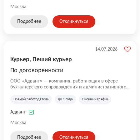
Москва
Подробнее
Откликнуться
14.07.2026
Курьер, Пеший курьер
По договоренности
ООО «Адвант» — компания, работающая в сфере
бухгалтерского сопровождения и административного
обслуживания бизнеса с 1996 года. Организация
зарегистрирована в Санкт-Петербурге и
Прямой работодатель
до 1 года
Сменный график
специализируется на оказании услуг для юридических
лиц и коммерческих организаций.
Адвант
Москва
Подробнее
Откликнуться