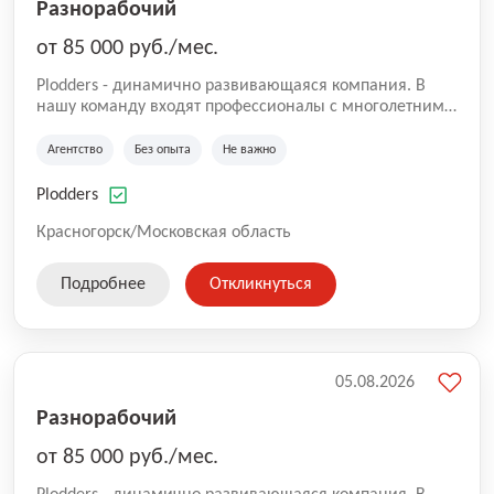
Разнорабочий
от 85 000 руб./мес.
Plodders - динамично развивающаяся компания. В
нашу команду входят профессионалы с многолетним
опытом коммерческой и операционной деятельности
на рынке аутсорсинга, а накопленный опыт позволяют
Агентство
Без опыта
Не важно
нам быть уверенными в надлежащем качестве
оказываемых услуг.
Plodders
Красногорск/Московская область
Подробнее
Откликнуться
05.08.2026
Разнорабочий
от 85 000 руб./мес.