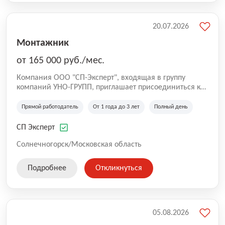
20.07.2026
Монтажник
от 165 000 руб./мес.
Компания ООО "СП-Эксперт", входящая в группу
компаний УНО-ГРУПП, приглашает присоединиться к
нашей команде на производственную площадку! Мы
работаем на рынке с 2005 года и оказываем комплекс
Прямой работодатель
От 1 года до 3 лет
Полный день
услуг по проектированию и строительству капитальных
зданий из гибридных модульных блоков свободной
СП Эксперт
планировки, используя современную технологию
гибридно-модульного строительства.
Солнечногорск/Московская область
Подробнее
Откликнуться
05.08.2026