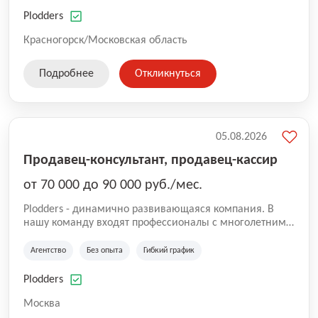
нам быть уверенными в надлежащем качестве
оказываемых услуг.
Plodders
Красногорск/Московская область
Подробнее
Откликнуться
05.08.2026
Продавец-консультант, продавец-кассир
от 70 000 до 90 000 руб./мес.
Plodders - динамично развивающаяся компания. В
нашу команду входят профессионалы с многолетним
опытом коммерческой и операционной деятельности
на рынке аутсорсинга, а накопленный опыт позволяют
Агентство
Без опыта
Гибкий график
нам быть уверенными в надлежащем качестве
оказываемых услуг.
Plodders
Москва