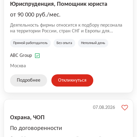
Юриспруденция, Помощник юриста
от 90 000 руб./мес.
Деятельность фирмы относится к подбору персонала
на территории России, стран СНГ и Европы для
юридических организаций, рекламе, искусству,
культуре и развлечениям, информационным
Прямой работодатель
Без опыта
Неполный день
технологиям, интернету.
ABC Group
Москва
Подробнее
Откликнуться
07.08.2026
Охрана, ЧОП
По договоренности