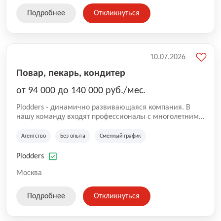
Подробнее
Откликнуться
10.07.2026
Повар, пекарь, кондитер
от 94 000 до 140 000 руб./мес.
Plodders - динамично развивающаяся компания. В
нашу команду входят профессионалы с многолетним
опытом коммерческой и операционной деятельности
на рынке аутсорсинга, а накопленный опыт позволяют
Агентство
Без опыта
Сменный график
нам быть уверенными в надлежащем качестве
оказываемых услуг.
Plodders
Москва
Подробнее
Откликнуться