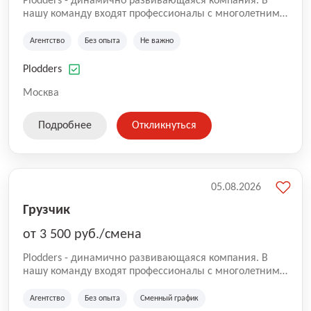
Plodders - динамично развивающаяся компания. В
нашу команду входят профессионалы с многолетним
опытом коммерческой и операционной деятельности
на рынке аутсорсинга, а накопленный опыт позволяют
Агентство
Без опыта
Не важно
нам быть уверенными в надлежащем качестве
оказываемых услуг.
Plodders
Москва
Подробнее
Откликнуться
05.08.2026
Грузчик
от 3 500 руб./смена
Plodders - динамично развивающаяся компания. В
нашу команду входят профессионалы с многолетним
опытом коммерческой и операционной деятельности
на рынке аутсорсинга, а накопленный опыт позволяют
Агентство
Без опыта
Сменный график