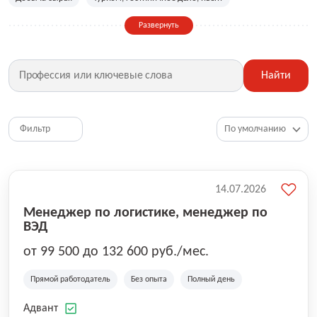
Сельское хозяйство
Дизайн, искусство, ивент
Развернуть
Бухгалтерия, финансы, инвестиции
Рабочие специальности
Фитнес, красота, спорт
Страхование
Найти
Медицина, фармацевтика
Маркетинг, PR, реклама
IT
Рестораны, кафе, общепит
Юриспруденция
HR, управление персоналом
Ритейл, продажи
Фильтр
Топ менеджмент, руководители
14.07.2026
Менеджер по логистике, менеджер по
ВЭД
от 99 500 до 132 600 руб./мес.
Прямой работодатель
Без опыта
Полный день
Адвант