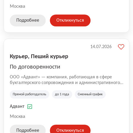
Москва
Подробнее
Откликнуться
14.07.2026
Курьер, Пеший курьер
По договоренности
ООО «Адвант» — компания, работающая в сфере
бухгалтерского сопровождения и административного
обслуживания бизнеса с 1996 года. Организация
зарегистрирована в Санкт-Петербурге и
Прямой работодатель
до 1 года
Сменный график
специализируется на оказании услуг для юридических
лиц и коммерческих организаций.
Адвант
Москва
Подробнее
Откликнуться