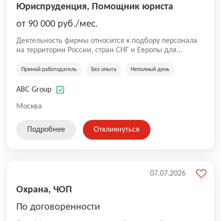
Юриспруденция, Помощник юриста
от 90 000 руб./мес.
Деятельность фирмы относится к подбору персонала
на территории России, стран СНГ и Европы для
юридических организаций, рекламе, искусству,
культуре и развлечениям, информационным
Прямой работодатель
Без опыта
Неполный день
технологиям, интернету.
ABC Group
Москва
Подробнее
Откликнуться
07.07.2026
Охрана, ЧОП
По договоренности