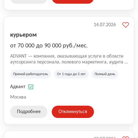
14.07.2026
курьером
от 70 000 до 90 000 руб./мес.
ADVANT — компания, оказывающая услуги в области
аутсорсинга персонала, полевого маркетинга, аудита и
сопровождения проектов для федеральных и
региональных клиентов. Мы работаем на рынке с
Прямой работодатель
От 1 года до 3 лет
Полный день
2001 года и реализуем проекты на территории России,
Казахстана и Беларуси, сотрудничая с компаниями из
Адвант
различных отраслей.
Москва
Подробнее
Откликнуться