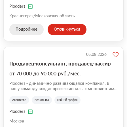
нам быть уверенными в надлежащем качестве
оказываемых услуг.
Plodders
Красногорск/Московская область
Подробнее
Откликнуться
05.08.2026
Продавец-консультант, продавец-кассир
от 70 000 до 90 000 руб./мес.
Plodders - динамично развивающаяся компания. В
нашу команду входят профессионалы с многолетним
опытом коммерческой и операционной деятельности
на рынке аутсорсинга, а накопленный опыт позволяют
Агентство
Без опыта
Гибкий график
нам быть уверенными в надлежащем качестве
оказываемых услуг.
Plodders
Москва