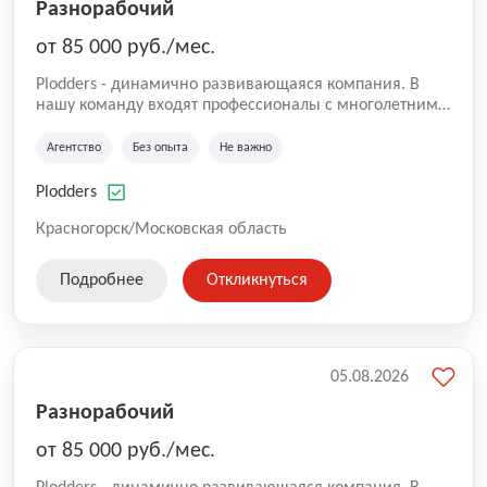
Разнорабочий
от 85 000 руб./мес.
Plodders - динамично развивающаяся компания. В
нашу команду входят профессионалы с многолетним
опытом коммерческой и операционной деятельности
на рынке аутсорсинга, а накопленный опыт позволяют
Агентство
Без опыта
Не важно
нам быть уверенными в надлежащем качестве
оказываемых услуг.
Plodders
Красногорск/Московская область
Подробнее
Откликнуться
05.08.2026
Разнорабочий
от 85 000 руб./мес.