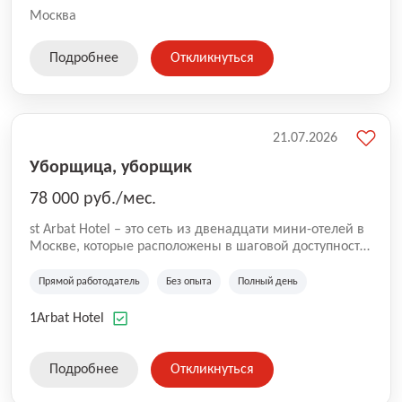
Москва
Подробнее
Откликнуться
21.07.2026
Уборщица, уборщик
78 000 руб./мес.
st Arbat Hotel – это сеть из двенадцати мини-отелей в
Москве, которые расположены в шаговой доступности
от метро Шоссе Энтузиастов, Авиамоторная,
Семеновская, Измайловская, Ботанический сад,
Прямой работодатель
Без опыта
Полный день
Чистые Пруды, Каширская, Таганская и
Академическая, Фрунзенская, Профсоюзная и
1Arbat Hotel
Тушинская. Все отели имеют рейтинг 8+ по оценкам
гостей booking.com
Подробнее
Откликнуться