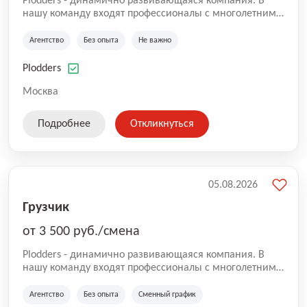
Plodders - динамично развивающаяся компания. В
нашу команду входят профессионалы с многолетним
опытом коммерческой и операционной деятельности
на рынке аутсорсинга, а накопленный опыт позволяют
Агентство
Без опыта
Не важно
нам быть уверенными в надлежащем качестве
оказываемых услуг.
Plodders
Москва
Подробнее
Откликнуться
05.08.2026
Грузчик
от 3 500 руб./смена
Plodders - динамично развивающаяся компания. В
нашу команду входят профессионалы с многолетним
опытом коммерческой и операционной деятельности
на рынке аутсорсинга, а накопленный опыт позволяют
Агентство
Без опыта
Сменный график