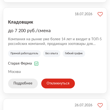
18.07.2026
Кладовщик
до 7 200 руб./смена
Компания на рынке уже более 14 лет и входит в ТОП-5
российских компаний, продающих зоотовары для
домашних животных. Помимо онлайн-магазина,
компания владеет 5 розничными магазинами, а также
Прямой работодатель
Без опыта
Гибкий график
представлена на всех крупнейших маркетплейсах
России (Wildberries, Ozon, Яндекс. Маркет и
Старая Ферма
СберМегаМаркет). «Старая ферма» специализируется
на глобальной доставке товаров по всей территории
Москва
России и за ее пределами. У компании более 18 000
SKU, премиальные бренды кормов и собственные
Подробнее
Откликнуться
СТМ.
26.07.2026