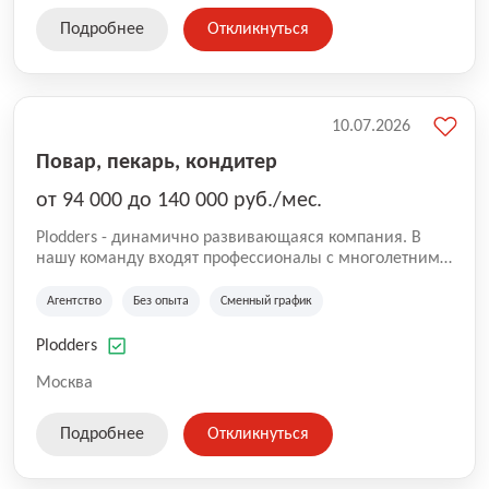
Подробнее
Откликнуться
10.07.2026
Повар, пекарь, кондитер
от 94 000 до 140 000 руб./мес.
Plodders - динамично развивающаяся компания. В
нашу команду входят профессионалы с многолетним
опытом коммерческой и операционной деятельности
на рынке аутсорсинга, а накопленный опыт позволяют
Агентство
Без опыта
Сменный график
нам быть уверенными в надлежащем качестве
оказываемых услуг.
Plodders
Москва
Подробнее
Откликнуться