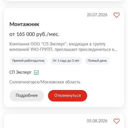
20.07.2026
Монтажник
от 165 000 руб./мес.
Компания ООО "СП-Эксперт", входящая в группу
компаний УНО-ГРУПП, приглашает присоединиться к
нашей команде на производственную площадку! Мы
работаем на рынке с 2005 года и оказываем комплекс
Прямой работодатель
От 1 года до 3 лет
Полный день
услуг по проектированию и строительству капитальных
зданий из гибридных модульных блоков свободной
СП Эксперт
планировки, используя современную технологию
гибридно-модульного строительства.
Солнечногорск/Московская область
Подробнее
Откликнуться
05.08.2026