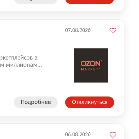
07.08.2026
ркетплейсов в
аем миллионам
одавцам — развивать
улыбкой 😊 Работая у
еской сети, где
а. Ozon
Подробнее
Откликнуться
ддержку
06.08.2026