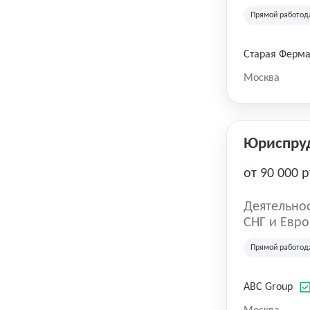
компания в
Прямой работод
крупнейших
СберМегаМ
товаров по
Старая Ферм
SKU, прем
Москва
Юриспру
от 90 000 р
Деятельнос
СНГ и Евро
развлечен
Прямой работод
ABC Group