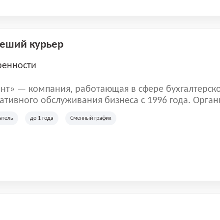
Пеший курьер
ренности
нт» — компания, работающая в сфере бухгалтерск
тивного обслуживания бизнеса с 1996 года. Орган
рована в Санкт-Петербурге и специализируется на 
атель
до 1 года
Сменный график
их лиц и коммерческих организаций.
м