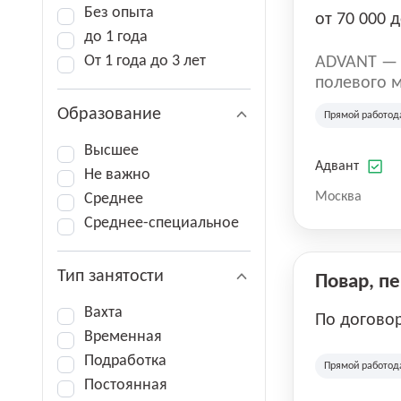
Без опыта
от 70 000 д
до 1 года
От 1 года до 3 лет
ADVANT — к
полевого м
региональн
Образование
Прямой работод
на террито
различных 
Высшее
Адвант
Не важно
Москва
Среднее
Среднее-специальное
Тип занятости
Повар, п
Вахта
По догово
Временная
Подработка
Прямой работод
Постоянная