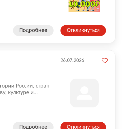
влена на всех
. Маркет и
альной доставке
пании более 18 000
Подробнее
Откликнуться
26.07.2026
тории России, стран
у, культуре и
Подробнее
Откликнуться