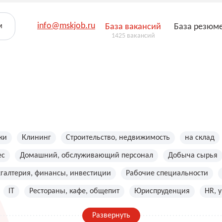
info@mskjob.ru
м
База вакансий
База резюм
1425 вакансий
ки
Клининг
Строительство, недвижимость
на склад
ес
Домашний, обслуживающий персонал
Добыча сырья
хгалтерия, финансы, инвестиции
Рабочие специальности
IT
Рестораны, кафе, общепит
Юриспруденция
HR, 
Развернуть