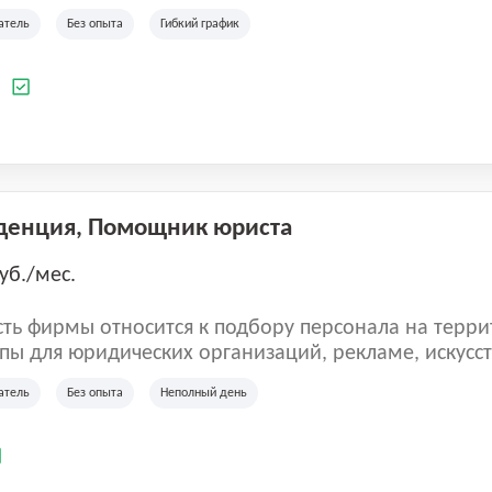
ладеет 5 розничными магазинами, а также предста
атель
Без опыта
Гибкий график
 маркетплейсах России (Wildberries, Ozon, Яндекс
аркет). «Старая ферма» специализируется на глоб
 всей территории России и за ее пределами. У ком
а
иальные бренды кормов и собственные СТМ.
денция, Помощник юриста
уб./мес.
ть фирмы относится к подбору персонала на терри
пы для юридических организаций, рекламе, искусств
иям, информационным технологиям, интернету.
атель
Без опыта
Неполный день