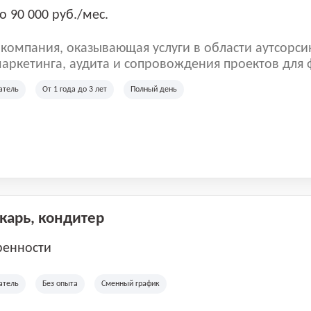
о 90 000 руб./мес.
омпания, оказывающая услуги в области аутсорси
аркетинга, аудита и сопровождения проектов для
ых клиентов. Мы работаем на рынке с 2001 года и
атель
От 1 года до 3 лет
Полный день
рии России, Казахстана и Беларуси, сотрудничая с
отраслей.
екарь, кондитер
ренности
атель
Без опыта
Сменный график