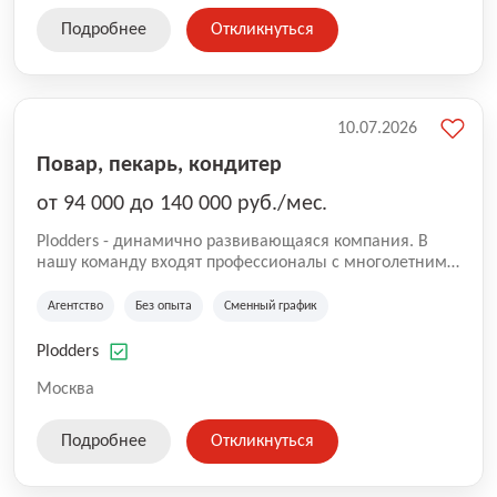
Подробнее
Откликнуться
10.07.2026
Повар, пекарь, кондитер
от 94 000 до 140 000 руб./мес.
Plodders - динамично развивающаяся компания. В
нашу команду входят профессионалы с многолетним
опытом коммерческой и операционной деятельности
на рынке аутсорсинга, а накопленный опыт позволяют
Агентство
Без опыта
Сменный график
нам быть уверенными в надлежащем качестве
оказываемых услуг.
Plodders
Москва
Подробнее
Откликнуться