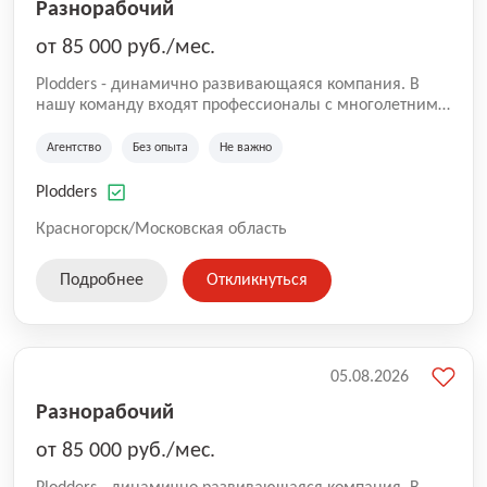
Разнорабочий
от 85 000 руб./мес.
Plodders - динамично развивающаяся компания. В
нашу команду входят профессионалы с многолетним
опытом коммерческой и операционной деятельности
на рынке аутсорсинга, а накопленный опыт позволяют
Агентство
Без опыта
Не важно
нам быть уверенными в надлежащем качестве
оказываемых услуг.
Plodders
Красногорск/Московская область
Подробнее
Откликнуться
05.08.2026
Разнорабочий
от 85 000 руб./мес.