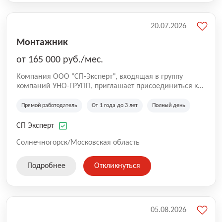
20.07.2026
Монтажник
от 165 000 руб./мес.
Компания ООО "СП-Эксперт", входящая в группу
компаний УНО-ГРУПП, приглашает присоединиться к
нашей команде на производственную площадку! Мы
работаем на рынке с 2005 года и оказываем комплекс
Прямой работодатель
От 1 года до 3 лет
Полный день
услуг по проектированию и строительству капитальных
зданий из гибридных модульных блоков свободной
СП Эксперт
планировки, используя современную технологию
гибридно-модульного строительства.
Солнечногорск/Московская область
Подробнее
Откликнуться
05.08.2026