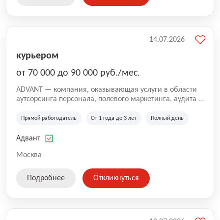
14.07.2026
курьером
от 70 000 до 90 000 руб./мес.
ADVANT — компания, оказывающая услуги в области
аутсорсинга персонала, полевого маркетинга, аудита и
сопровождения проектов для федеральных и
региональных клиентов. Мы работаем на рынке с
Прямой работодатель
От 1 года до 3 лет
Полный день
2001 года и реализуем проекты на территории России,
Казахстана и Беларуси, сотрудничая с компаниями из
Адвант
различных отраслей.
Москва
Подробнее
Откликнуться