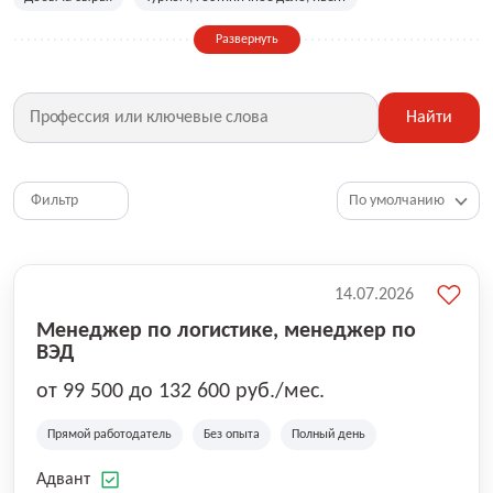
Сельское хозяйство
Дизайн, искусство, ивент
Развернуть
Бухгалтерия, финансы, инвестиции
Рабочие специальности
Фитнес, красота, спорт
Страхование
Найти
Медицина, фармацевтика
Маркетинг, PR, реклама
IT
Рестораны, кафе, общепит
Юриспруденция
HR, управление персоналом
Ритейл, продажи
Фильтр
Топ менеджмент, руководители
14.07.2026
Менеджер по логистике, менеджер по
ВЭД
от 99 500 до 132 600 руб./мес.
Прямой работодатель
Без опыта
Полный день
Адвант