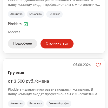
Plodders - динамично развивающаяся компания. В
нашу команду входят профессионалы с многолетним
опытом коммерческой и операционной деятельности
на рынке аутсорсинга, а накопленный опыт позволяют
Агентство
Без опыта
Не важно
нам быть уверенными в надлежащем качестве
оказываемых услуг.
Plodders
Москва
Подробнее
Откликнуться
05.08.2026
Грузчик
от 3 500 руб./смена
Plodders - динамично развивающаяся компания. В
нашу команду входят профессионалы с многолетним
опытом коммерческой и операционной деятельности
на рынке аутсорсинга, а накопленный опыт позволяют
Агентство
Без опыта
Сменный график