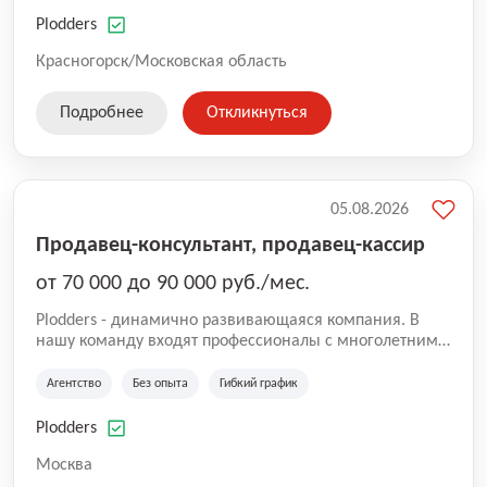
нам быть уверенными в надлежащем качестве
оказываемых услуг.
Plodders
Красногорск/Московская область
Подробнее
Откликнуться
05.08.2026
Продавец-консультант, продавец-кассир
от 70 000 до 90 000 руб./мес.
Plodders - динамично развивающаяся компания. В
нашу команду входят профессионалы с многолетним
опытом коммерческой и операционной деятельности
на рынке аутсорсинга, а накопленный опыт позволяют
Агентство
Без опыта
Гибкий график
нам быть уверенными в надлежащем качестве
оказываемых услуг.
Plodders
Москва