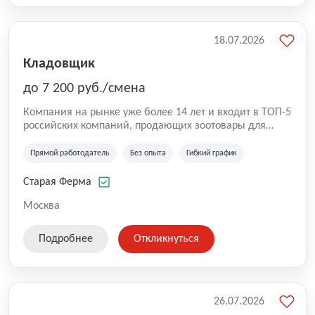
18.07.2026
Кладовщик
до 7 200 руб./смена
Компания на рынке уже более 14 лет и входит в ТОП-5
российских компаний, продающих зоотовары для
домашних животных. Помимо онлайн-магазина,
компания владеет 5 розничными магазинами, а также
Прямой работодатель
Без опыта
Гибкий график
представлена на всех крупнейших маркетплейсах
России (Wildberries, Ozon, Яндекс. Маркет и
Старая Ферма
СберМегаМаркет). «Старая ферма» специализируется
на глобальной доставке товаров по всей территории
Москва
России и за ее пределами. У компании более 18 000
SKU, премиальные бренды кормов и собственные
Подробнее
Откликнуться
СТМ.
26.07.2026