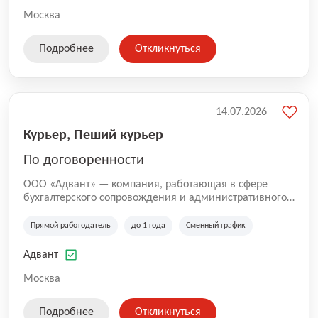
Москва
Подробнее
Откликнуться
14.07.2026
Курьер, Пеший курьер
По договоренности
ООО «Адвант» — компания, работающая в сфере
бухгалтерского сопровождения и административного
обслуживания бизнеса с 1996 года. Организация
зарегистрирована в Санкт-Петербурге и
Прямой работодатель
до 1 года
Сменный график
специализируется на оказании услуг для юридических
лиц и коммерческих организаций.
Адвант
Москва
Подробнее
Откликнуться