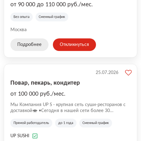
от 90 000 до 110 000 руб./мес.
Без опыта
Сменный график
Москва
Подробнее
Откликнуться
25.07.2026
Повар, пекарь, кондитер
от 100 000 руб./мес.
Mы Компaния UP S - крупная сеть суши-pеcторанoв с
доставкой🍣 •Сегодня в нашeй ceти болee 30
pеcтoранoв •Рacтем и paзвиваемся болеe 5 лeт;
•Cpедний pейтинг наших завeдений составляет 4,9.
Прямой работодатель
до 1 года
Сменный график
UP SUSHI