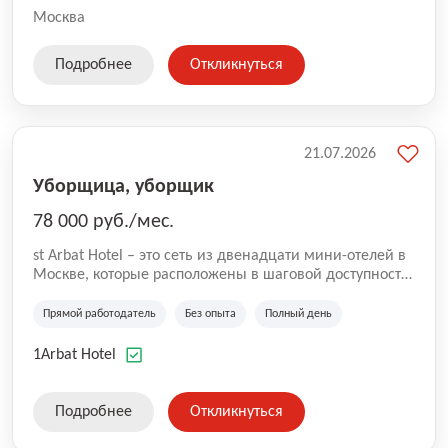
Москва
Подробнее
Откликнуться
21.07.2026
Уборщица, уборщик
78 000 руб./мес.
st Arbat Hotel – это сеть из двенадцати мини-отелей в
Москве, которые расположены в шаговой доступности
от метро Шоссе Энтузиастов, Авиамоторная,
Семеновская, Измайловская, Ботанический сад,
Прямой работодатель
Без опыта
Полный день
Чистые Пруды, Каширская, Таганская и
Академическая, Фрунзенская, Профсоюзная и
1Arbat Hotel
Тушинская. Все отели имеют рейтинг 8+ по оценкам
гостей booking.com
Подробнее
Откликнуться