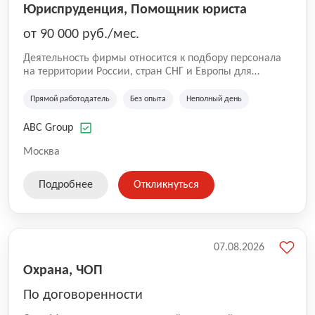
Юриспруденция, Помощник юриста
от 90 000 руб./мес.
Деятельность фирмы относится к подбору персонала
на территории России, стран СНГ и Европы для
юридических организаций, рекламе, искусству,
культуре и развлечениям, информационным
Прямой работодатель
Без опыта
Неполный день
технологиям, интернету.
ABC Group
Москва
Подробнее
Откликнуться
07.08.2026
Охрана, ЧОП
По договоренности