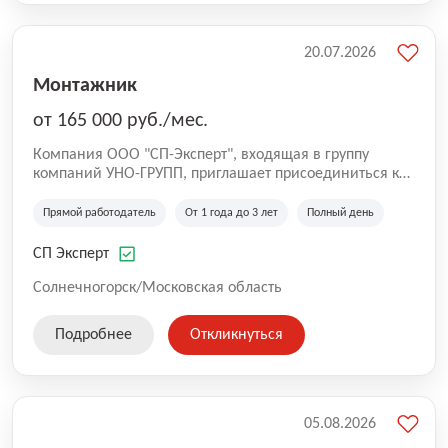
20.07.2026
Монтажник
от 165 000 руб./мес.
Компания ООО "СП-Эксперт", входящая в группу
компаний УНО-ГРУПП, приглашает присоединиться к
нашей команде на производственную площадку! Мы
работаем на рынке с 2005 года и оказываем комплекс
Прямой работодатель
От 1 года до 3 лет
Полный день
услуг по проектированию и строительству капитальных
зданий из гибридных модульных блоков свободной
СП Эксперт
планировки, используя современную технологию
гибридно-модульного строительства.
Солнечногорск/Московская область
Подробнее
Откликнуться
05.08.2026