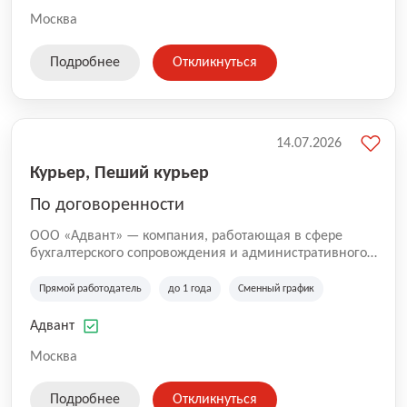
Москва
Подробнее
Откликнуться
14.07.2026
Курьер, Пеший курьер
По договоренности
ООО «Адвант» — компания, работающая в сфере
бухгалтерского сопровождения и административного
обслуживания бизнеса с 1996 года. Организация
зарегистрирована в Санкт-Петербурге и
Прямой работодатель
до 1 года
Сменный график
специализируется на оказании услуг для юридических
лиц и коммерческих организаций.
Адвант
Москва
Подробнее
Откликнуться