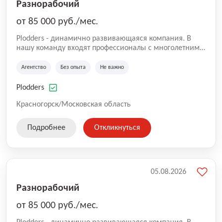
Разнорабочий
от 85 000 руб./мес.
Plodders - динамично развивающаяся компания. В
нашу команду входят профессионалы с многолетним
опытом коммерческой и операционной деятельности
на рынке аутсорсинга, а накопленный опыт позволяют
Агентство
Без опыта
Не важно
нам быть уверенными в надлежащем качестве
оказываемых услуг.
Plodders
Красногорск/Московская область
Подробнее
Откликнуться
05.08.2026
Разнорабочий
от 85 000 руб./мес.