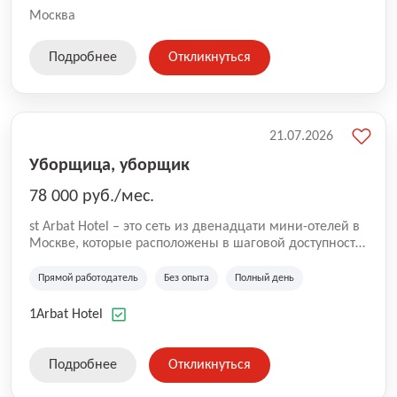
Москва
Подробнее
Откликнуться
21.07.2026
Уборщица, уборщик
78 000 руб./мес.
st Arbat Hotel – это сеть из двенадцати мини-отелей в
Москве, которые расположены в шаговой доступности
от метро Шоссе Энтузиастов, Авиамоторная,
Семеновская, Измайловская, Ботанический сад,
Прямой работодатель
Без опыта
Полный день
Чистые Пруды, Каширская, Таганская и
Академическая, Фрунзенская, Профсоюзная и
1Arbat Hotel
Тушинская. Все отели имеют рейтинг 8+ по оценкам
гостей booking.com
Подробнее
Откликнуться