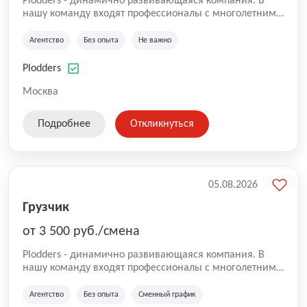
Plodders - динамично развивающаяся компания. В
нашу команду входят профессионалы с многолетним
опытом коммерческой и операционной деятельности
на рынке аутсорсинга, а накопленный опыт позволяют
Агентство
Без опыта
Не важно
нам быть уверенными в надлежащем качестве
оказываемых услуг.
Plodders
Москва
Подробнее
Откликнуться
05.08.2026
Грузчик
от 3 500 руб./смена
Plodders - динамично развивающаяся компания. В
нашу команду входят профессионалы с многолетним
опытом коммерческой и операционной деятельности
на рынке аутсорсинга, а накопленный опыт позволяют
Агентство
Без опыта
Сменный график