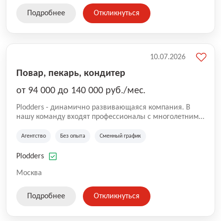
Подробнее
Откликнуться
10.07.2026
Повар, пекарь, кондитер
от 94 000 до 140 000 руб./мес.
Plodders - динамично развивающаяся компания. В
нашу команду входят профессионалы с многолетним
опытом коммерческой и операционной деятельности
на рынке аутсорсинга, а накопленный опыт позволяют
Агентство
Без опыта
Сменный график
нам быть уверенными в надлежащем качестве
оказываемых услуг.
Plodders
Москва
Подробнее
Откликнуться