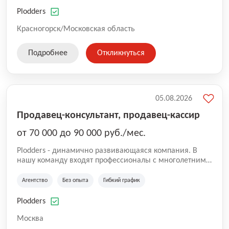
нам быть уверенными в надлежащем качестве
оказываемых услуг.
Plodders
Красногорск/Московская область
Подробнее
Откликнуться
05.08.2026
Продавец-консультант, продавец-кассир
от 70 000 до 90 000 руб./мес.
Plodders - динамично развивающаяся компания. В
нашу команду входят профессионалы с многолетним
опытом коммерческой и операционной деятельности
на рынке аутсорсинга, а накопленный опыт позволяют
Агентство
Без опыта
Гибкий график
нам быть уверенными в надлежащем качестве
оказываемых услуг.
Plodders
Москва