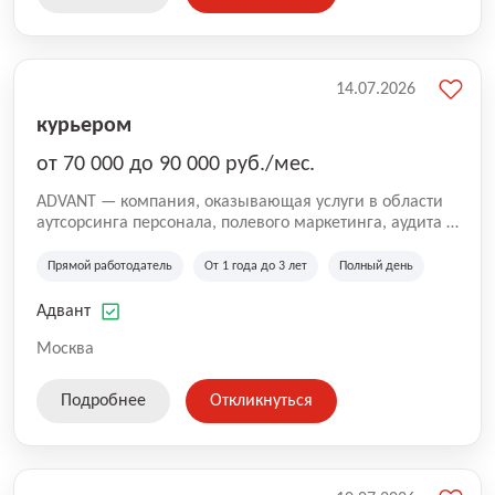
14.07.2026
курьером
от 70 000 до 90 000 руб./мес.
ADVANT — компания, оказывающая услуги в области
аутсорсинга персонала, полевого маркетинга, аудита и
сопровождения проектов для федеральных и
региональных клиентов. Мы работаем на рынке с
Прямой работодатель
От 1 года до 3 лет
Полный день
2001 года и реализуем проекты на территории России,
Казахстана и Беларуси, сотрудничая с компаниями из
Адвант
различных отраслей.
Москва
Подробнее
Откликнуться