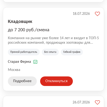
18.07.2026
Кладовщик
до 7 200 руб./смена
Компания на рынке уже более 14 лет и входит в ТОП-5
российских компаний, продающих зоотовары для
домашних животных. Помимо онлайн-магазина,
компания владеет 5 розничными магазинами, а также
Прямой работодатель
Без опыта
Гибкий график
представлена на всех крупнейших маркетплейсах
России (Wildberries, Ozon, Яндекс. Маркет и
Старая Ферма
СберМегаМаркет). «Старая ферма» специализируется
на глобальной доставке товаров по всей территории
Москва
России и за ее пределами. У компании более 18 000
SKU, премиальные бренды кормов и собственные
Подробнее
Откликнуться
СТМ.
26.07.2026