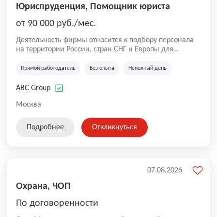
Юриспруденция, Помощник юриста
от 90 000 руб./мес.
Деятельность фирмы относится к подбору персонала
на территории России, стран СНГ и Европы для
юридических организаций, рекламе, искусству,
культуре и развлечениям, информационным
Прямой работодатель
Без опыта
Неполный день
технологиям, интернету.
ABC Group
Москва
Подробнее
Откликнуться
07.08.2026
Охрана, ЧОП
По договоренности