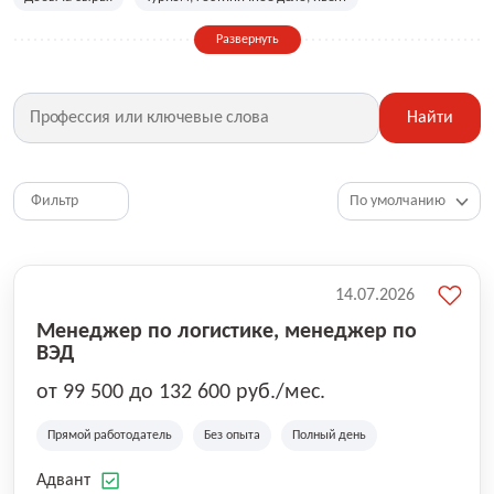
Сельское хозяйство
Дизайн, искусство, ивент
Развернуть
Бухгалтерия, финансы, инвестиции
Рабочие специальности
Фитнес, красота, спорт
Страхование
Найти
Медицина, фармацевтика
Маркетинг, PR, реклама
IT
Рестораны, кафе, общепит
Юриспруденция
HR, управление персоналом
Ритейл, продажи
Фильтр
Топ менеджмент, руководители
14.07.2026
Менеджер по логистике, менеджер по
ВЭД
от 99 500 до 132 600 руб./мес.
Прямой работодатель
Без опыта
Полный день
Адвант