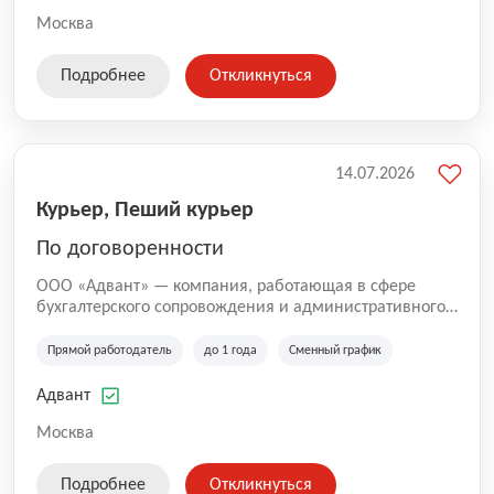
Москва
Подробнее
Откликнуться
14.07.2026
Курьер, Пеший курьер
По договоренности
ООО «Адвант» — компания, работающая в сфере
бухгалтерского сопровождения и административного
обслуживания бизнеса с 1996 года. Организация
зарегистрирована в Санкт-Петербурге и
Прямой работодатель
до 1 года
Сменный график
специализируется на оказании услуг для юридических
лиц и коммерческих организаций.
Адвант
Москва
Подробнее
Откликнуться