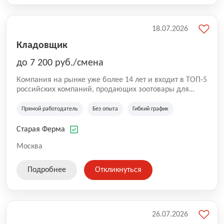
18.07.2026
Кладовщик
до 7 200 руб./смена
Компания на рынке уже более 14 лет и входит в ТОП-5
российских компаний, продающих зоотовары для
домашних животных. Помимо онлайн-магазина,
компания владеет 5 розничными магазинами, а также
Прямой работодатель
Без опыта
Гибкий график
представлена на всех крупнейших маркетплейсах
России (Wildberries, Ozon, Яндекс. Маркет и
Старая Ферма
СберМегаМаркет). «Старая ферма» специализируется
на глобальной доставке товаров по всей территории
Москва
России и за ее пределами. У компании более 18 000
SKU, премиальные бренды кормов и собственные
Подробнее
Откликнуться
СТМ.
26.07.2026