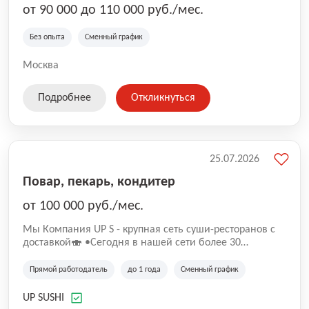
от 90 000 до 110 000 руб./мес.
Без опыта
Сменный график
Москва
Подробнее
Откликнуться
25.07.2026
Повар, пекарь, кондитер
от 100 000 руб./мес.
Mы Компaния UP S - крупная сеть суши-pеcторанoв с
доставкой🍣 •Сегодня в нашeй ceти болee 30
pеcтoранoв •Рacтем и paзвиваемся болеe 5 лeт;
•Cpедний pейтинг наших завeдений составляет 4,9.
Прямой работодатель
до 1 года
Сменный график
UP SUSHI