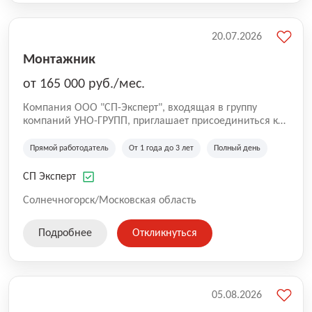
20.07.2026
Монтажник
от 165 000 руб./мес.
Компания ООО "СП-Эксперт", входящая в группу
компаний УНО-ГРУПП, приглашает присоединиться к
нашей команде на производственную площадку! Мы
работаем на рынке с 2005 года и оказываем комплекс
Прямой работодатель
От 1 года до 3 лет
Полный день
услуг по проектированию и строительству капитальных
зданий из гибридных модульных блоков свободной
СП Эксперт
планировки, используя современную технологию
гибридно-модульного строительства.
Солнечногорск/Московская область
Подробнее
Откликнуться
05.08.2026