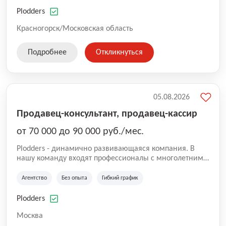
нам быть уверенными в надлежащем качестве
оказываемых услуг.
Plodders
Красногорск/Московская область
Подробнее
Откликнуться
05.08.2026
Продавец-консультант, продавец-кассир
от 70 000 до 90 000 руб./мес.
Plodders - динамично развивающаяся компания. В
нашу команду входят профессионалы с многолетним
опытом коммерческой и операционной деятельности
на рынке аутсорсинга, а накопленный опыт позволяют
Агентство
Без опыта
Гибкий график
нам быть уверенными в надлежащем качестве
оказываемых услуг.
Plodders
Москва