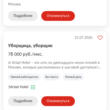
Москва
Подробнее
Откликнуться
21.07.2026
Уборщица, уборщик
78 000 руб./мес.
st Arbat Hotel – это сеть из двенадцати мини-отелей в
Москве, которые расположены в шаговой доступности
от метро Шоссе Энтузиастов, Авиамоторная,
Семеновская, Измайловская, Ботанический сад,
Прямой работодатель
Без опыта
Полный день
Чистые Пруды, Каширская, Таганская и
Академическая, Фрунзенская, Профсоюзная и
1Arbat Hotel
Тушинская. Все отели имеют рейтинг 8+ по оценкам
гостей booking.com
Подробнее
Откликнуться