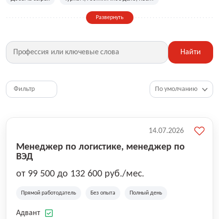
Сельское хозяйство
Дизайн, искусство, ивент
Развернуть
Бухгалтерия, финансы, инвестиции
Рабочие специальности
Фитнес, красота, спорт
Страхование
Найти
Медицина, фармацевтика
Маркетинг, PR, реклама
IT
Рестораны, кафе, общепит
Юриспруденция
HR, управление персоналом
Ритейл, продажи
Фильтр
Топ менеджмент, руководители
14.07.2026
Менеджер по логистике, менеджер по
ВЭД
от 99 500 до 132 600 руб./мес.
Прямой работодатель
Без опыта
Полный день
Адвант