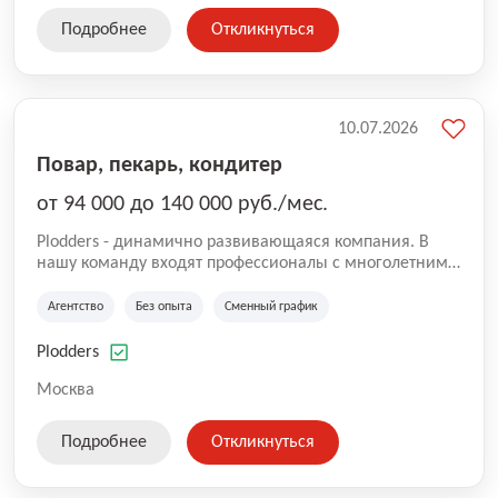
Подробнее
Откликнуться
10.07.2026
Повар, пекарь, кондитер
от 94 000 до 140 000 руб./мес.
Plodders - динамично развивающаяся компания. В
нашу команду входят профессионалы с многолетним
опытом коммерческой и операционной деятельности
на рынке аутсорсинга, а накопленный опыт позволяют
Агентство
Без опыта
Сменный график
нам быть уверенными в надлежащем качестве
оказываемых услуг.
Plodders
Москва
Подробнее
Откликнуться