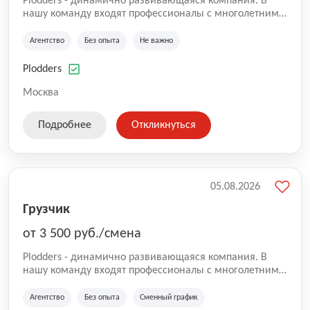
Plodders - динамично развивающаяся компания. В
нашу команду входят профессионалы с многолетним
опытом коммерческой и операционной деятельности
на рынке аутсорсинга, а накопленный опыт позволяют
Агентство
Без опыта
Не важно
нам быть уверенными в надлежащем качестве
оказываемых услуг.
Plodders
Москва
Подробнее
Откликнуться
05.08.2026
Грузчик
от 3 500 руб./смена
Plodders - динамично развивающаяся компания. В
нашу команду входят профессионалы с многолетним
опытом коммерческой и операционной деятельности
на рынке аутсорсинга, а накопленный опыт позволяют
Агентство
Без опыта
Сменный график