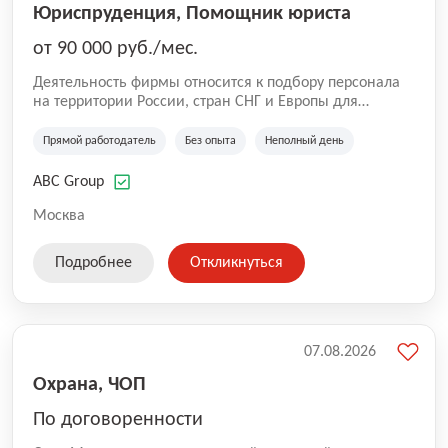
Юриспруденция, Помощник юриста
от 90 000 руб./мес.
Деятельность фирмы относится к подбору персонала
на территории России, стран СНГ и Европы для
юридических организаций, рекламе, искусству,
культуре и развлечениям, информационным
Прямой работодатель
Без опыта
Неполный день
технологиям, интернету.
ABC Group
Москва
Подробнее
Откликнуться
07.08.2026
Охрана, ЧОП
По договоренности