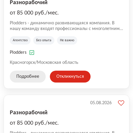
Разнорабочий
от 85 000 руб./мес.
Plodders - динамично развивающаяся компания. В
нашу команду входят профессионалы с многолетним
опытом коммерческой и операционной деятельности
на рынке аутсорсинга, а накопленный опыт позволяют
Агентство
Без опыта
Не важно
нам быть уверенными в надлежащем качестве
оказываемых услуг.
Plodders
Красногорск/Московская область
Подробнее
Откликнуться
05.08.2026
Разнорабочий
от 85 000 руб./мес.