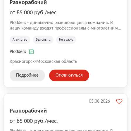
Разнорабочий
от 85 000 руб./мес.
Plodders - динамично развивающаяся компания. В
нашу команду входят профессионалы с многолетним
опытом коммерческой и операционной деятельности
на рынке аутсорсинга, а накопленный опыт позволяют
Агентство
Без опыта
Не важно
нам быть уверенными в надлежащем качестве
оказываемых услуг.
Plodders
Красногорск/Московская область
Подробнее
Откликнуться
05.08.2026
Разнорабочий
от 85 000 руб./мес.