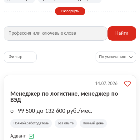
Сельское хозяйство
Дизайн, искусство, ивент
Развернуть
Бухгалтерия, финансы, инвестиции
Рабочие специальности
Фитнес, красота, спорт
Страхование
Найти
Медицина, фармацевтика
Маркетинг, PR, реклама
IT
Рестораны, кафе, общепит
Юриспруденция
HR, управление персоналом
Ритейл, продажи
Фильтр
Топ менеджмент, руководители
14.07.2026
Менеджер по логистике, менеджер по
ВЭД
от 99 500 до 132 600 руб./мес.
Прямой работодатель
Без опыта
Полный день
Адвант