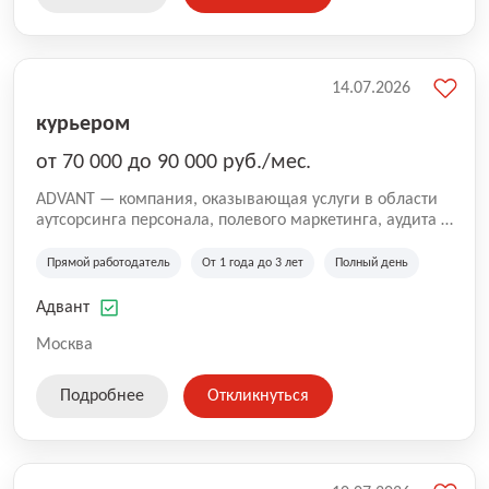
14.07.2026
курьером
от 70 000 до 90 000 руб./мес.
ADVANT — компания, оказывающая услуги в области
аутсорсинга персонала, полевого маркетинга, аудита и
сопровождения проектов для федеральных и
региональных клиентов. Мы работаем на рынке с
Прямой работодатель
От 1 года до 3 лет
Полный день
2001 года и реализуем проекты на территории России,
Казахстана и Беларуси, сотрудничая с компаниями из
Адвант
различных отраслей.
Москва
Подробнее
Откликнуться