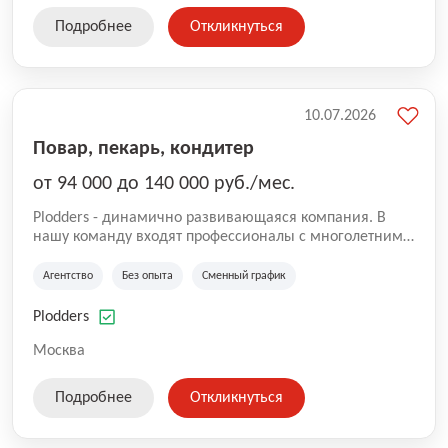
Подробнее
Откликнуться
10.07.2026
Повар, пекарь, кондитер
от 94 000 до 140 000 руб./мес.
Plodders - динамично развивающаяся компания. В
нашу команду входят профессионалы с многолетним
опытом коммерческой и операционной деятельности
на рынке аутсорсинга, а накопленный опыт позволяют
Агентство
Без опыта
Сменный график
нам быть уверенными в надлежащем качестве
оказываемых услуг.
Plodders
Москва
Подробнее
Откликнуться