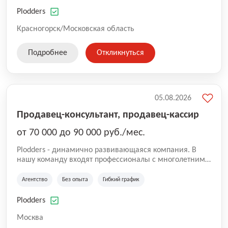
нам быть уверенными в надлежащем качестве
оказываемых услуг.
Plodders
Красногорск/Московская область
Подробнее
Откликнуться
05.08.2026
Продавец-консультант, продавец-кассир
от 70 000 до 90 000 руб./мес.
Plodders - динамично развивающаяся компания. В
нашу команду входят профессионалы с многолетним
опытом коммерческой и операционной деятельности
на рынке аутсорсинга, а накопленный опыт позволяют
Агентство
Без опыта
Гибкий график
нам быть уверенными в надлежащем качестве
оказываемых услуг.
Plodders
Москва