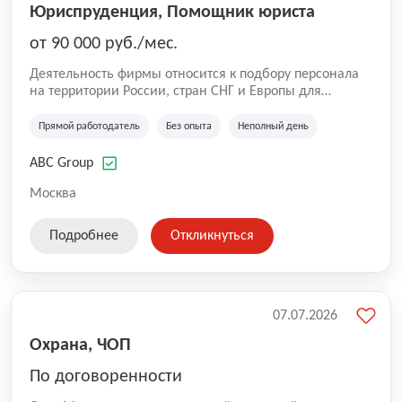
Юриспруденция, Помощник юриста
от 90 000 руб./мес.
Деятельность фирмы относится к подбору персонала
на территории России, стран СНГ и Европы для
юридических организаций, рекламе, искусству,
культуре и развлечениям, информационным
Прямой работодатель
Без опыта
Неполный день
технологиям, интернету.
ABC Group
Москва
Подробнее
Откликнуться
07.07.2026
Охрана, ЧОП
По договоренности