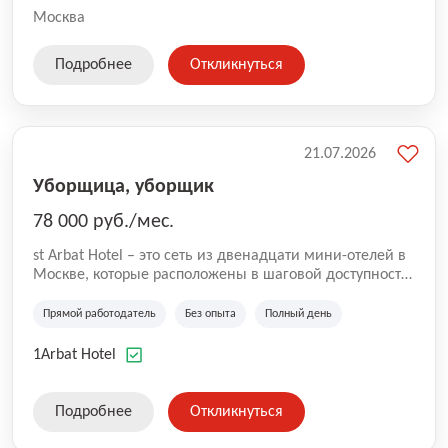
Москва
Подробнее
Откликнуться
21.07.2026
Уборщица, уборщик
78 000 руб./мес.
st Arbat Hotel – это сеть из двенадцати мини-отелей в
Москве, которые расположены в шаговой доступности
от метро Шоссе Энтузиастов, Авиамоторная,
Семеновская, Измайловская, Ботанический сад,
Прямой работодатель
Без опыта
Полный день
Чистые Пруды, Каширская, Таганская и
Академическая, Фрунзенская, Профсоюзная и
1Arbat Hotel
Тушинская. Все отели имеют рейтинг 8+ по оценкам
гостей booking.com
Подробнее
Откликнуться