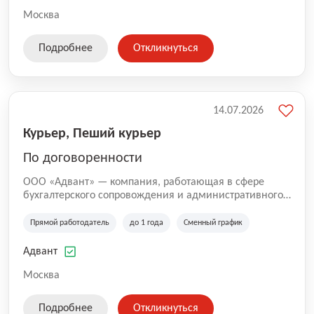
Москва
Подробнее
Откликнуться
14.07.2026
Курьер, Пеший курьер
По договоренности
ООО «Адвант» — компания, работающая в сфере
бухгалтерского сопровождения и административного
обслуживания бизнеса с 1996 года. Организация
зарегистрирована в Санкт-Петербурге и
Прямой работодатель
до 1 года
Сменный график
специализируется на оказании услуг для юридических
лиц и коммерческих организаций.
Адвант
Москва
Подробнее
Откликнуться