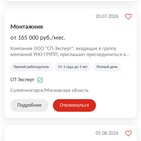
20.07.2026
Монтажник
от 165 000 руб./мес.
Компания ООО "СП-Эксперт", входящая в группу
компаний УНО-ГРУПП, приглашает присоединиться к
нашей команде на производственную площадку! Мы
работаем на рынке с 2005 года и оказываем комплекс
Прямой работодатель
От 1 года до 3 лет
Полный день
услуг по проектированию и строительству капитальных
зданий из гибридных модульных блоков свободной
СП Эксперт
планировки, используя современную технологию
гибридно-модульного строительства.
Солнечногорск/Московская область
Подробнее
Откликнуться
05.08.2026