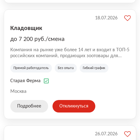
18.07.2026
Кладовщик
до 7 200 руб./смена
Компания на рынке уже более 14 лет и входит в ТОП-5
российских компаний, продающих зоотовары для
домашних животных. Помимо онлайн-магазина,
компания владеет 5 розничными магазинами, а также
Прямой работодатель
Без опыта
Гибкий график
представлена на всех крупнейших маркетплейсах
России (Wildberries, Ozon, Яндекс. Маркет и
Старая Ферма
СберМегаМаркет). «Старая ферма» специализируется
на глобальной доставке товаров по всей территории
Москва
России и за ее пределами. У компании более 18 000
SKU, премиальные бренды кормов и собственные
Подробнее
Откликнуться
СТМ.
26.07.2026