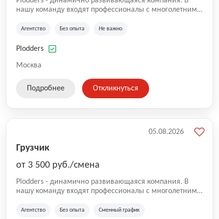
Plodders - динамично развивающаяся компания. В
нашу команду входят профессионалы с многолетним
опытом коммерческой и операционной деятельности
на рынке аутсорсинга, а накопленный опыт позволяют
Агентство
Без опыта
Не важно
нам быть уверенными в надлежащем качестве
оказываемых услуг.
Plodders
Москва
Подробнее
Откликнуться
05.08.2026
Грузчик
от 3 500 руб./смена
Plodders - динамично развивающаяся компания. В
нашу команду входят профессионалы с многолетним
опытом коммерческой и операционной деятельности
на рынке аутсорсинга, а накопленный опыт позволяют
Агентство
Без опыта
Сменный график