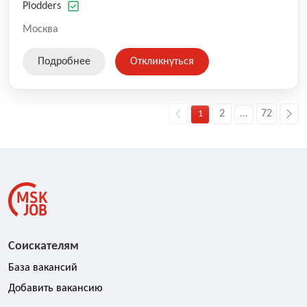
оказываемых услуг.
Plodders
Москва
Подробнее
Откликнуться
2
72
1
...
Соискателям
База вакансий
Добавить вакансию