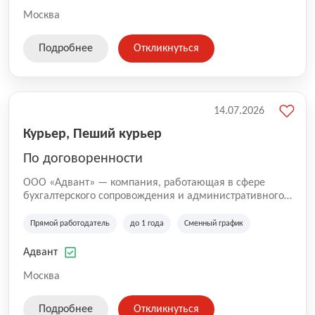
Москва
Подробнее
Откликнуться
14.07.2026
Курьер, Пеший курьер
По договоренности
ООО «Адвант» — компания, работающая в сфере
бухгалтерского сопровождения и административного
обслуживания бизнеса с 1996 года. Организация
зарегистрирована в Санкт-Петербурге и
Прямой работодатель
до 1 года
Сменный график
специализируется на оказании услуг для юридических
лиц и коммерческих организаций.
Адвант
Москва
Подробнее
Откликнуться