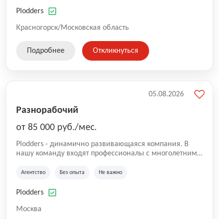
нам быть уверенными в надлежащем качестве
оказываемых услуг.
Plodders
Красногорск/Московская область
Подробнее
Откликнуться
05.08.2026
Разнорабочий
от 85 000 руб./мес.
Plodders - динамично развивающаяся компания. В
нашу команду входят профессионалы с многолетним
опытом коммерческой и операционной деятельности
на рынке аутсорсинга, а накопленный опыт позволяют
Агентство
Без опыта
Не важно
нам быть уверенными в надлежащем качестве
оказываемых услуг.
Plodders
Москва