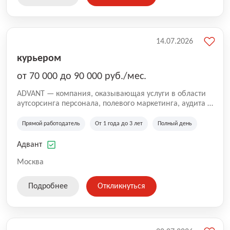
14.07.2026
курьером
от 70 000 до 90 000 руб./мес.
ADVANT — компания, оказывающая услуги в области
аутсорсинга персонала, полевого маркетинга, аудита и
сопровождения проектов для федеральных и
региональных клиентов. Мы работаем на рынке с
Прямой работодатель
От 1 года до 3 лет
Полный день
2001 года и реализуем проекты на территории России,
Казахстана и Беларуси, сотрудничая с компаниями из
Адвант
различных отраслей.
Москва
Подробнее
Откликнуться