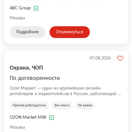
технологиям, интернету.
ABC Group
Москва
Подробнее
Откликнуться
07.08.2026
Охрана, ЧОП
По договоренности
Ozon Маркет — один из крупнейших онлайн-
ритейлеров и маркетплейсов в России, работающий по
принципу «всё для всех». Мы помогаем миллионам
покупателей получать нужные товары быстро и
Прямой работодатель
Без опыта
Не важно
удобно, а продавцам — развивать свой бизнес по
всей стране. Наши курьеры и водители — важная
OZON Market MSK
часть команды Ozon. Благодаря им заказы доходят до
клиентов вовремя и с улыбкой 😊 Работая у нас, вы
Москва