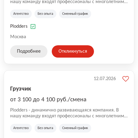
нашу команду входят профессионалы с многолетним
опытом коммерческой и операционной деятельности
на рынке аутсорсинга, а накопленный опыт позволяют
Агентство
Без опыта
Сменный график
нам быть уверенными в надлежащем качестве
оказываемых услуг.
Plodders
Москва
Подробнее
Откликнуться
12.07.2026
Грузчик
от 3 100 до 4 100 руб./смена
Plodders - динамично развивающаяся компания. В
нашу команду входят профессионалы с многолетним
опытом коммерческой и операционной деятельности
на рынке аутсорсинга, а накопленный опыт позволяют
Агентство
Без опыта
Сменный график
нам быть уверенными в надлежащем качестве