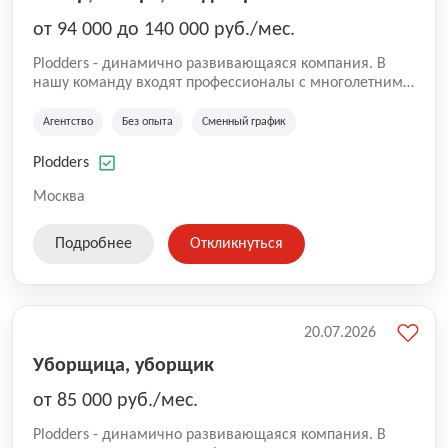
от 94 000 до 140 000 руб./мес.
Plodders - динамично развивающаяся компания. В
нашу команду входят профессионалы с многолетним
опытом коммерческой и операционной деятельности
на рынке аутсорсинга, а накопленный опыт позволяют
Агентство
Без опыта
Сменный график
нам быть уверенными в надлежащем качестве
оказываемых услуг.
Plodders
Москва
Подробнее
Откликнуться
20.07.2026
Уборщица, уборщик
от 85 000 руб./мес.
Plodders - динамично развивающаяся компания. В