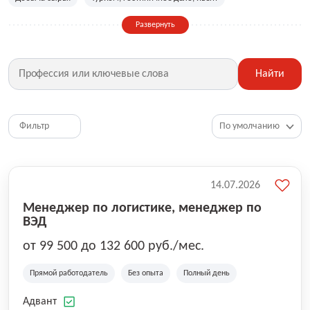
Сельское хозяйство
Дизайн, искусство, ивент
Развернуть
Бухгалтерия, финансы, инвестиции
Рабочие специальности
Фитнес, красота, спорт
Страхование
Найти
Медицина, фармацевтика
Маркетинг, PR, реклама
IT
Рестораны, кафе, общепит
Юриспруденция
HR, управление персоналом
Ритейл, продажи
Фильтр
Топ менеджмент, руководители
14.07.2026
Менеджер по логистике, менеджер по
ВЭД
от 99 500 до 132 600 руб./мес.
Прямой работодатель
Без опыта
Полный день
Адвант