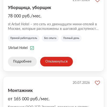
Уборщица, уборщик
78 000 руб./мес.
st Arbat Hotel – это сеть из двенадцати мини-отелей в
Москве, которые расположены в шаговой доступности
от метро Шоссе Энтузиастов, Авиамоторная,
Семеновская, Измайловская, Ботанический сад,
Прямой работодатель
Без опыта
Полный день
Чистые Пруды, Каширская, Таганская и
Академическая, Фрунзенская, Профсоюзная и
1Arbat Hotel
Тушинская. Все отели имеют рейтинг 8+ по оценкам
гостей booking.com
Подробнее
Откликнуться
20.07.2026
Монтажник
от 165 000 руб./мес.