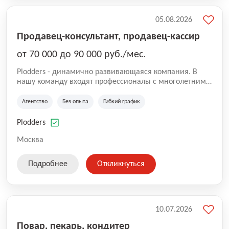
05.08.2026
Продавец-консультант, продавец-кассир
от 70 000 до 90 000 руб./мес.
Plodders - динамично развивающаяся компания. В
нашу команду входят профессионалы с многолетним
опытом коммерческой и операционной деятельности
на рынке аутсорсинга, а накопленный опыт позволяют
Агентство
Без опыта
Гибкий график
нам быть уверенными в надлежащем качестве
оказываемых услуг.
Plodders
Москва
Подробнее
Откликнуться
10.07.2026
Повар, пекарь, кондитер