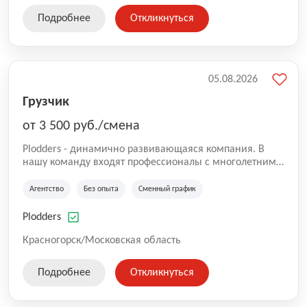
Подробнее
Откликнуться
05.08.2026
Грузчик
от 3 500 руб./смена
Plodders - динамично развивающаяся компания. В
нашу команду входят профессионалы с многолетним
опытом коммерческой и операционной деятельности
на рынке аутсорсинга, а накопленный опыт позволяют
Агентство
Без опыта
Сменный график
нам быть уверенными в надлежащем качестве
оказываемых услуг.
Plodders
Красногорск/Московская область
Подробнее
Откликнуться