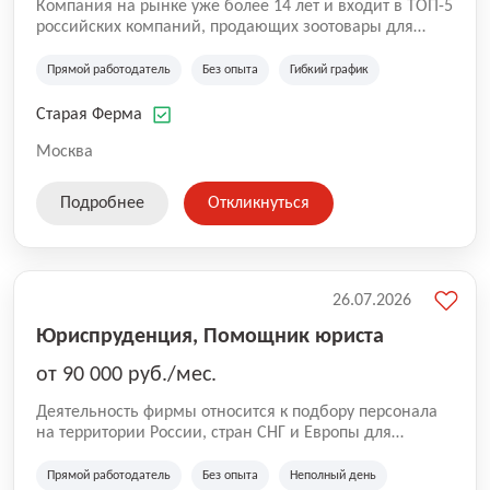
Компания на рынке уже более 14 лет и входит в ТОП-5
российских компаний, продающих зоотовары для
домашних животных. Помимо онлайн-магазина,
компания владеет 5 розничными магазинами, а также
Прямой работодатель
Без опыта
Гибкий график
представлена на всех крупнейших маркетплейсах
России (Wildberries, Ozon, Яндекс. Маркет и
Старая Ферма
СберМегаМаркет). «Старая ферма» специализируется
на глобальной доставке товаров по всей территории
Москва
России и за ее пределами. У компании более 18 000
SKU, премиальные бренды кормов и собственные
Подробнее
Откликнуться
СТМ.
26.07.2026
Юриспруденция, Помощник юриста
от 90 000 руб./мес.
Деятельность фирмы относится к подбору персонала
на территории России, стран СНГ и Европы для
юридических организаций, рекламе, искусству,
культуре и развлечениям, информационным
Прямой работодатель
Без опыта
Неполный день