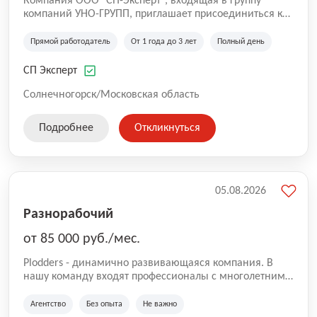
Компания ООО "СП-Эксперт", входящая в группу
компаний УНО-ГРУПП, приглашает присоединиться к
нашей команде на производственную площадку! Мы
работаем на рынке с 2005 года и оказываем комплекс
Прямой работодатель
От 1 года до 3 лет
Полный день
услуг по проектированию и строительству капитальных
зданий из гибридных модульных блоков свободной
СП Эксперт
планировки, используя современную технологию
гибридно-модульного строительства.
Солнечногорск/Московская область
Подробнее
Откликнуться
05.08.2026
Разнорабочий
от 85 000 руб./мес.
Plodders - динамично развивающаяся компания. В
нашу команду входят профессионалы с многолетним
опытом коммерческой и операционной деятельности
на рынке аутсорсинга, а накопленный опыт позволяют
Агентство
Без опыта
Не важно