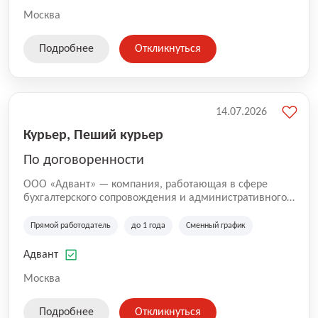
Москва
Подробнее
Откликнуться
14.07.2026
Курьер, Пеший курьер
По договоренности
ООО «Адвант» — компания, работающая в сфере
бухгалтерского сопровождения и административного
обслуживания бизнеса с 1996 года. Организация
зарегистрирована в Санкт-Петербурге и
Прямой работодатель
до 1 года
Сменный график
специализируется на оказании услуг для юридических
лиц и коммерческих организаций.
Адвант
Москва
Подробнее
Откликнуться