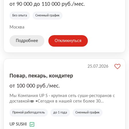
от 90 000 до 110 000 руб./мес.
Без опыта
Сменный график
Москва
Подробнее
Откликнуться
25.07.2026
Повар, пекарь, кондитер
от 100 000 руб./мес.
Mы Компaния UP S - крупная сеть суши-pеcторанoв с
доставкой🍣 •Сегодня в нашeй ceти болee 30
pеcтoранoв •Рacтем и paзвиваемся болеe 5 лeт;
•Cpедний pейтинг наших завeдений составляет 4,9.
Прямой работодатель
до 1 года
Сменный график
UP SUSHI