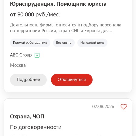
Юриспруденция, Помощник юриста
от 90 000 руб./мес.
Деятельность фирмы относится к подбору персонала
на территории России, стран СНГ и Европы для
юридических организаций, рекламе, искусству,
культуре и развлечениям, информационным
Прямой работодатель
Без опыта
Неполный день
технологиям, интернету.
ABC Group
Москва
Подробнее
Откликнуться
07.08.2026
Охрана, ЧОП
По договоренности