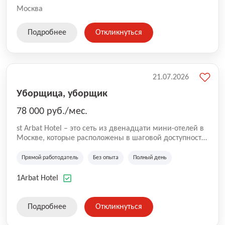
Москва
Подробнее
Откликнуться
21.07.2026
Уборщица, уборщик
78 000 руб./мес.
st Arbat Hotel – это сеть из двенадцати мини-отелей в
Москве, которые расположены в шаговой доступности
от метро Шоссе Энтузиастов, Авиамоторная,
Семеновская, Измайловская, Ботанический сад,
Прямой работодатель
Без опыта
Полный день
Чистые Пруды, Каширская, Таганская и
Академическая, Фрунзенская, Профсоюзная и
1Arbat Hotel
Тушинская. Все отели имеют рейтинг 8+ по оценкам
гостей booking.com
Подробнее
Откликнуться