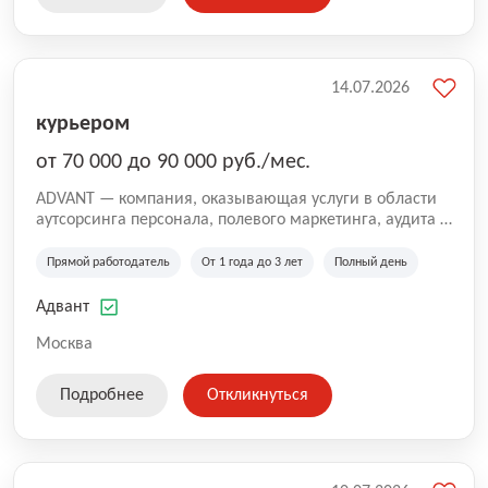
14.07.2026
курьером
от 70 000 до 90 000 руб./мес.
ADVANT — компания, оказывающая услуги в области
аутсорсинга персонала, полевого маркетинга, аудита и
сопровождения проектов для федеральных и
региональных клиентов. Мы работаем на рынке с
Прямой работодатель
От 1 года до 3 лет
Полный день
2001 года и реализуем проекты на территории России,
Казахстана и Беларуси, сотрудничая с компаниями из
Адвант
различных отраслей.
Москва
Подробнее
Откликнуться