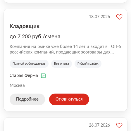
18.07.2026
Кладовщик
до 7 200 руб./смена
Компания на рынке уже более 14 лет и входит в ТОП-5
российских компаний, продающих зоотовары для
домашних животных. Помимо онлайн-магазина,
компания владеет 5 розничными магазинами, а также
Прямой работодатель
Без опыта
Гибкий график
представлена на всех крупнейших маркетплейсах
России (Wildberries, Ozon, Яндекс. Маркет и
Старая Ферма
СберМегаМаркет). «Старая ферма» специализируется
на глобальной доставке товаров по всей территории
Москва
России и за ее пределами. У компании более 18 000
SKU, премиальные бренды кормов и собственные
Подробнее
Откликнуться
СТМ.
26.07.2026