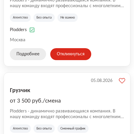
Plodders - динамично развивающаяся компания. В
нашу команду входят профессионалы с многолетним
опытом коммерческой и операционной деятельности
на рынке аутсорсинга, а накопленный опыт позволяют
Агентство
Без опыта
Не важно
нам быть уверенными в надлежащем качестве
оказываемых услуг.
Plodders
Москва
Подробнее
Откликнуться
05.08.2026
Грузчик
от 3 500 руб./смена
Plodders - динамично развивающаяся компания. В
нашу команду входят профессионалы с многолетним
опытом коммерческой и операционной деятельности
на рынке аутсорсинга, а накопленный опыт позволяют
Агентство
Без опыта
Сменный график