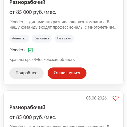
Разнорабочий
от 85 000 руб./мес.
Plodders - динамично развивающаяся компания. В
нашу команду входят профессионалы с многолетним
опытом коммерческой и операционной деятельности
на рынке аутсорсинга, а накопленный опыт позволяют
Агентство
Без опыта
Не важно
нам быть уверенными в надлежащем качестве
оказываемых услуг.
Plodders
Красногорск/Московская область
Подробнее
Откликнуться
05.08.2026
Разнорабочий
от 85 000 руб./мес.