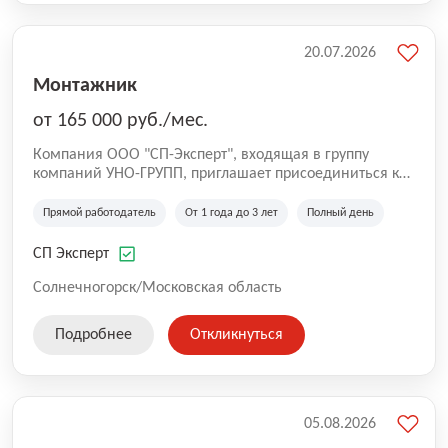
20.07.2026
Монтажник
от 165 000 руб./мес.
Компания ООО "СП-Эксперт", входящая в группу
компаний УНО-ГРУПП, приглашает присоединиться к
нашей команде на производственную площадку! Мы
работаем на рынке с 2005 года и оказываем комплекс
Прямой работодатель
От 1 года до 3 лет
Полный день
услуг по проектированию и строительству капитальных
зданий из гибридных модульных блоков свободной
СП Эксперт
планировки, используя современную технологию
гибридно-модульного строительства.
Солнечногорск/Московская область
Подробнее
Откликнуться
05.08.2026