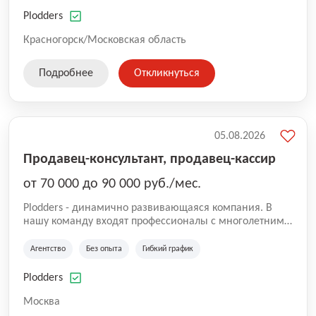
нам быть уверенными в надлежащем качестве
оказываемых услуг.
Plodders
Красногорск/Московская область
Подробнее
Откликнуться
05.08.2026
Продавец-консультант, продавец-кассир
от 70 000 до 90 000 руб./мес.
Plodders - динамично развивающаяся компания. В
нашу команду входят профессионалы с многолетним
опытом коммерческой и операционной деятельности
на рынке аутсорсинга, а накопленный опыт позволяют
Агентство
Без опыта
Гибкий график
нам быть уверенными в надлежащем качестве
оказываемых услуг.
Plodders
Москва