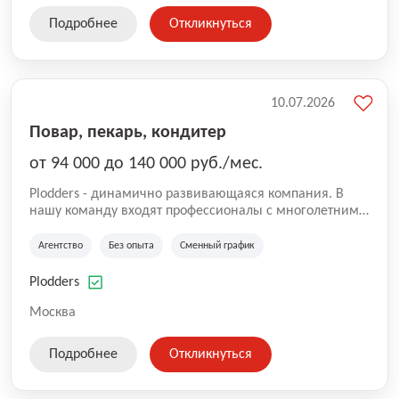
Подробнее
Откликнуться
10.07.2026
Повар, пекарь, кондитер
от 94 000 до 140 000 руб./мес.
Plodders - динамично развивающаяся компания. В
нашу команду входят профессионалы с многолетним
опытом коммерческой и операционной деятельности
на рынке аутсорсинга, а накопленный опыт позволяют
Агентство
Без опыта
Сменный график
нам быть уверенными в надлежащем качестве
оказываемых услуг.
Plodders
Москва
Подробнее
Откликнуться