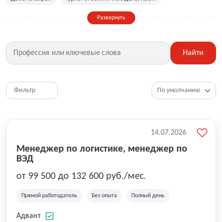
Сельское хозяйство
Дизайн, искусство, ивент
Развернуть
Бухгалтерия, финансы, инвестиции
Рабочие специальности
Фитнес, красота, спорт
Страхование
Найти
Медицина, фармацевтика
Маркетинг, PR, реклама
IT
Рестораны, кафе, общепит
Юриспруденция
HR, управление персоналом
Ритейл, продажи
Фильтр
Топ менеджмент, руководители
14.07.2026
Менеджер по логистике, менеджер по
ВЭД
от 99 500 до 132 600 руб./мес.
Прямой работодатель
Без опыта
Полный день
Адвант