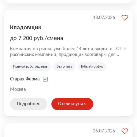
18.07.2026
Кладовщик
до 7 200 руб./смена
Компания на рынке уже более 14 лет и входит в ТОП-5
российских компаний, продающих зоотовары для
домашних животных. Помимо онлайн-магазина,
компания владеет 5 розничными магазинами, а также
Прямой работодатель
Без опыта
Гибкий график
представлена на всех крупнейших маркетплейсах
России (Wildberries, Ozon, Яндекс. Маркет и
Старая Ферма
СберМегаМаркет). «Старая ферма» специализируется
на глобальной доставке товаров по всей территории
Москва
России и за ее пределами. У компании более 18 000
SKU, премиальные бренды кормов и собственные
Подробнее
Откликнуться
СТМ.
26.07.2026