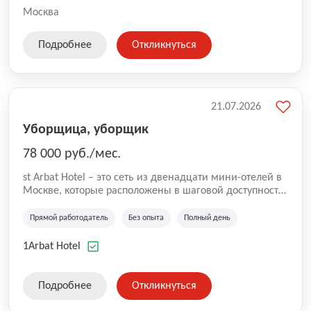
Москва
Подробнее
Откликнуться
21.07.2026
Уборщица, уборщик
78 000 руб./мес.
st Arbat Hotel – это сеть из двенадцати мини-отелей в
Москве, которые расположены в шаговой доступности
от метро Шоссе Энтузиастов, Авиамоторная,
Семеновская, Измайловская, Ботанический сад,
Прямой работодатель
Без опыта
Полный день
Чистые Пруды, Каширская, Таганская и
Академическая, Фрунзенская, Профсоюзная и
1Arbat Hotel
Тушинская. Все отели имеют рейтинг 8+ по оценкам
гостей booking.com
Подробнее
Откликнуться