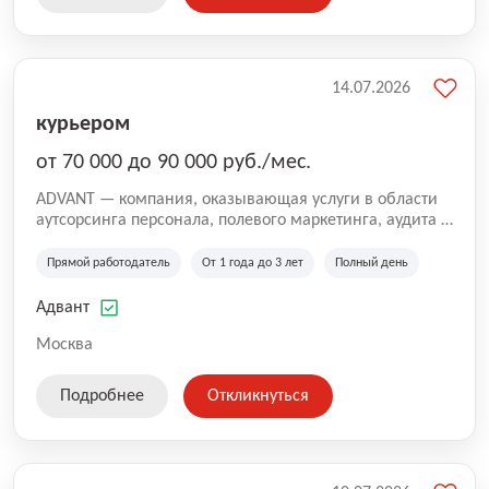
14.07.2026
курьером
от 70 000 до 90 000 руб./мес.
ADVANT — компания, оказывающая услуги в области
аутсорсинга персонала, полевого маркетинга, аудита и
сопровождения проектов для федеральных и
региональных клиентов. Мы работаем на рынке с
Прямой работодатель
От 1 года до 3 лет
Полный день
2001 года и реализуем проекты на территории России,
Казахстана и Беларуси, сотрудничая с компаниями из
Адвант
различных отраслей.
Москва
Подробнее
Откликнуться