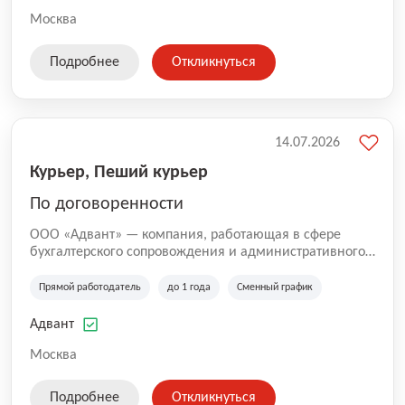
Москва
Подробнее
Откликнуться
14.07.2026
Курьер, Пеший курьер
По договоренности
ООО «Адвант» — компания, работающая в сфере
бухгалтерского сопровождения и административного
обслуживания бизнеса с 1996 года. Организация
зарегистрирована в Санкт-Петербурге и
Прямой работодатель
до 1 года
Сменный график
специализируется на оказании услуг для юридических
лиц и коммерческих организаций.
Адвант
Москва
Подробнее
Откликнуться