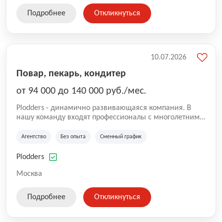
Подробнее
Откликнуться
10.07.2026
Повар, пекарь, кондитер
от 94 000 до 140 000 руб./мес.
Plodders - динамично развивающаяся компания. В
нашу команду входят профессионалы с многолетним
опытом коммерческой и операционной деятельности
на рынке аутсорсинга, а накопленный опыт позволяют
Агентство
Без опыта
Сменный график
нам быть уверенными в надлежащем качестве
оказываемых услуг.
Plodders
Москва
Подробнее
Откликнуться