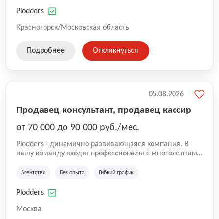
нам быть уверенными в надлежащем качестве
оказываемых услуг.
Plodders
Красногорск/Московская область
Подробнее
Откликнуться
05.08.2026
Продавец-консультант, продавец-кассир
от 70 000 до 90 000 руб./мес.
Plodders - динамично развивающаяся компания. В
нашу команду входят профессионалы с многолетним
опытом коммерческой и операционной деятельности
на рынке аутсорсинга, а накопленный опыт позволяют
Агентство
Без опыта
Гибкий график
нам быть уверенными в надлежащем качестве
оказываемых услуг.
Plodders
Москва