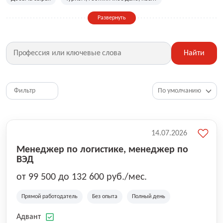
Сельское хозяйство
Дизайн, искусство, ивент
Развернуть
Бухгалтерия, финансы, инвестиции
Рабочие специальности
Фитнес, красота, спорт
Страхование
Найти
Медицина, фармацевтика
Маркетинг, PR, реклама
IT
Рестораны, кафе, общепит
Юриспруденция
HR, управление персоналом
Ритейл, продажи
Фильтр
Топ менеджмент, руководители
14.07.2026
Менеджер по логистике, менеджер по
ВЭД
от 99 500 до 132 600 руб./мес.
Прямой работодатель
Без опыта
Полный день
Адвант