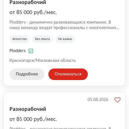
Разнорабочий
от 85 000 руб./мес.
Plodders - динамично развивающаяся компания. В
нашу команду входят профессионалы с многолетним
опытом коммерческой и операционной деятельности
на рынке аутсорсинга, а накопленный опыт позволяют
Агентство
Без опыта
Не важно
нам быть уверенными в надлежащем качестве
оказываемых услуг.
Plodders
Красногорск/Московская область
Подробнее
Откликнуться
05.08.2026
Разнорабочий
от 85 000 руб./мес.