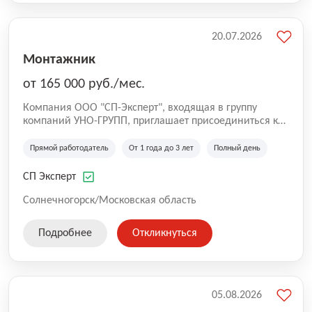
20.07.2026
Монтажник
от 165 000 руб./мес.
Компания ООО "СП-Эксперт", входящая в группу
компаний УНО-ГРУПП, приглашает присоединиться к
нашей команде на производственную площадку! Мы
работаем на рынке с 2005 года и оказываем комплекс
Прямой работодатель
От 1 года до 3 лет
Полный день
услуг по проектированию и строительству капитальных
зданий из гибридных модульных блоков свободной
СП Эксперт
планировки, используя современную технологию
гибридно-модульного строительства.
Солнечногорск/Московская область
Подробнее
Откликнуться
05.08.2026