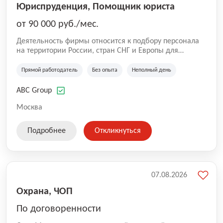
Юриспруденция, Помощник юриста
от 90 000 руб./мес.
Деятельность фирмы относится к подбору персонала
на территории России, стран СНГ и Европы для
юридических организаций, рекламе, искусству,
культуре и развлечениям, информационным
Прямой работодатель
Без опыта
Неполный день
технологиям, интернету.
ABC Group
Москва
Подробнее
Откликнуться
07.08.2026
Охрана, ЧОП
По договоренности