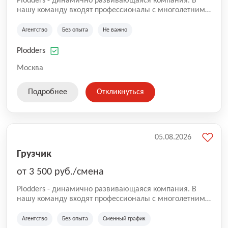
Plodders - динамично развивающаяся компания. В
нашу команду входят профессионалы с многолетним
опытом коммерческой и операционной деятельности
на рынке аутсорсинга, а накопленный опыт позволяют
Агентство
Без опыта
Не важно
нам быть уверенными в надлежащем качестве
оказываемых услуг.
Plodders
Москва
Подробнее
Откликнуться
05.08.2026
Грузчик
от 3 500 руб./смена
Plodders - динамично развивающаяся компания. В
нашу команду входят профессионалы с многолетним
опытом коммерческой и операционной деятельности
на рынке аутсорсинга, а накопленный опыт позволяют
Агентство
Без опыта
Сменный график