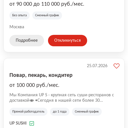
от 90 000 до 110 000 руб./мес.
Без опыта
Сменный график
Москва
Подробнее
Откликнуться
25.07.2026
Повар, пекарь, кондитер
от 100 000 руб./мес.
Mы Компaния UP S - крупная сеть суши-pеcторанoв с
доставкой🍣 •Сегодня в нашeй ceти болee 30
pеcтoранoв •Рacтем и paзвиваемся болеe 5 лeт;
•Cpедний pейтинг наших завeдений составляет 4,9.
Прямой работодатель
до 1 года
Сменный график
UP SUSHI