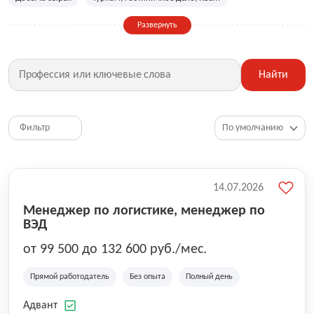
Сельское хозяйство
Дизайн, искусство, ивент
Развернуть
Бухгалтерия, финансы, инвестиции
Рабочие специальности
Фитнес, красота, спорт
Страхование
Найти
Медицина, фармацевтика
Маркетинг, PR, реклама
IT
Рестораны, кафе, общепит
Юриспруденция
HR, управление персоналом
Ритейл, продажи
Фильтр
Топ менеджмент, руководители
14.07.2026
Менеджер по логистике, менеджер по
ВЭД
от 99 500 до 132 600 руб./мес.
Прямой работодатель
Без опыта
Полный день
Адвант