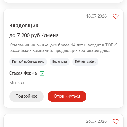
18.07.2026
Кладовщик
до 7 200 руб./смена
Компания на рынке уже более 14 лет и входит в ТОП-5
российских компаний, продающих зоотовары для
домашних животных. Помимо онлайн-магазина,
компания владеет 5 розничными магазинами, а также
Прямой работодатель
Без опыта
Гибкий график
представлена на всех крупнейших маркетплейсах
России (Wildberries, Ozon, Яндекс. Маркет и
Старая Ферма
СберМегаМаркет). «Старая ферма» специализируется
на глобальной доставке товаров по всей территории
Москва
России и за ее пределами. У компании более 18 000
SKU, премиальные бренды кормов и собственные
Подробнее
Откликнуться
СТМ.
26.07.2026