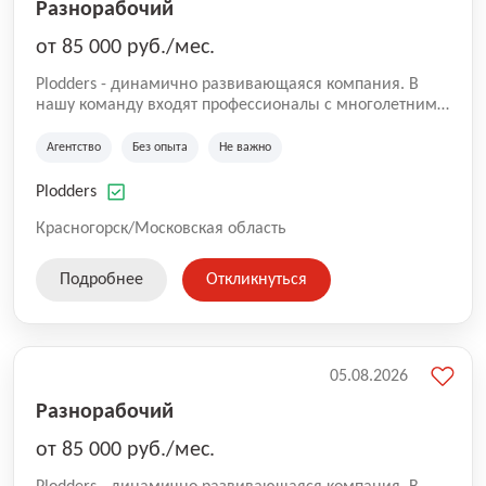
Разнорабочий
от 85 000 руб./мес.
Plodders - динамично развивающаяся компания. В
нашу команду входят профессионалы с многолетним
опытом коммерческой и операционной деятельности
на рынке аутсорсинга, а накопленный опыт позволяют
Агентство
Без опыта
Не важно
нам быть уверенными в надлежащем качестве
оказываемых услуг.
Plodders
Красногорск/Московская область
Подробнее
Откликнуться
05.08.2026
Разнорабочий
от 85 000 руб./мес.