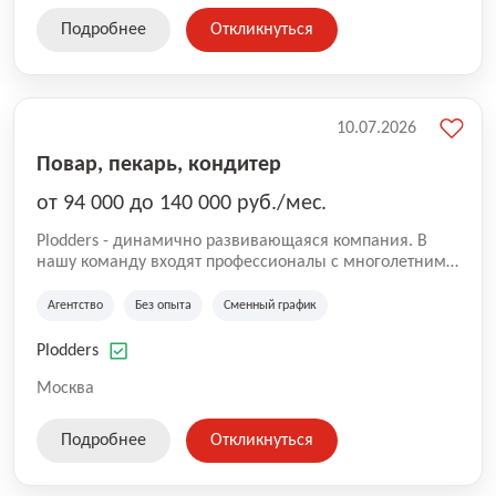
Подробнее
Откликнуться
10.07.2026
Повар, пекарь, кондитер
от 94 000 до 140 000 руб./мес.
Plodders - динамично развивающаяся компания. В
нашу команду входят профессионалы с многолетним
опытом коммерческой и операционной деятельности
на рынке аутсорсинга, а накопленный опыт позволяют
Агентство
Без опыта
Сменный график
нам быть уверенными в надлежащем качестве
оказываемых услуг.
Plodders
Москва
Подробнее
Откликнуться