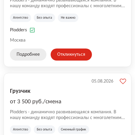
Plodders - динамично развивающаяся компания. В
нашу команду входят профессионалы с многолетним
опытом коммерческой и операционной деятельности
на рынке аутсорсинга, а накопленный опыт позволяют
Агентство
Без опыта
Не важно
нам быть уверенными в надлежащем качестве
оказываемых услуг.
Plodders
Москва
Подробнее
Откликнуться
05.08.2026
Грузчик
от 3 500 руб./смена
Plodders - динамично развивающаяся компания. В
нашу команду входят профессионалы с многолетним
опытом коммерческой и операционной деятельности
на рынке аутсорсинга, а накопленный опыт позволяют
Агентство
Без опыта
Сменный график