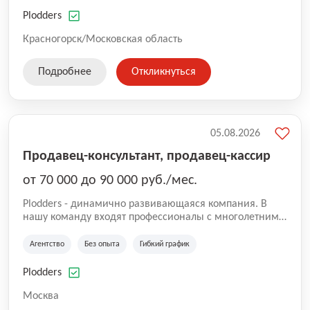
нам быть уверенными в надлежащем качестве
оказываемых услуг.
Plodders
Красногорск/Московская область
Подробнее
Откликнуться
05.08.2026
Продавец-консультант, продавец-кассир
от 70 000 до 90 000 руб./мес.
Plodders - динамично развивающаяся компания. В
нашу команду входят профессионалы с многолетним
опытом коммерческой и операционной деятельности
на рынке аутсорсинга, а накопленный опыт позволяют
Агентство
Без опыта
Гибкий график
нам быть уверенными в надлежащем качестве
оказываемых услуг.
Plodders
Москва