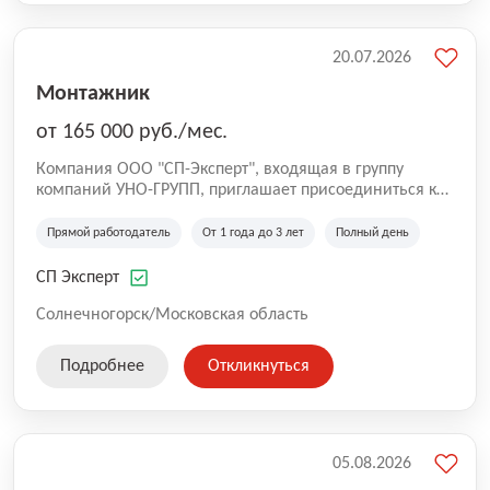
20.07.2026
Монтажник
от 165 000 руб./мес.
Компания ООО "СП-Эксперт", входящая в группу
компаний УНО-ГРУПП, приглашает присоединиться к
нашей команде на производственную площадку! Мы
работаем на рынке с 2005 года и оказываем комплекс
Прямой работодатель
От 1 года до 3 лет
Полный день
услуг по проектированию и строительству капитальных
зданий из гибридных модульных блоков свободной
СП Эксперт
планировки, используя современную технологию
гибридно-модульного строительства.
Солнечногорск/Московская область
Подробнее
Откликнуться
05.08.2026