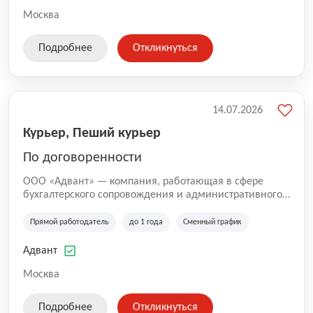
Москва
Подробнее
Откликнуться
14.07.2026
Курьер, Пеший курьер
По договоренности
ООО «Адвант» — компания, работающая в сфере
бухгалтерского сопровождения и административного
обслуживания бизнеса с 1996 года. Организация
зарегистрирована в Санкт-Петербурге и
Прямой работодатель
до 1 года
Сменный график
специализируется на оказании услуг для юридических
лиц и коммерческих организаций.
Адвант
Москва
Подробнее
Откликнуться