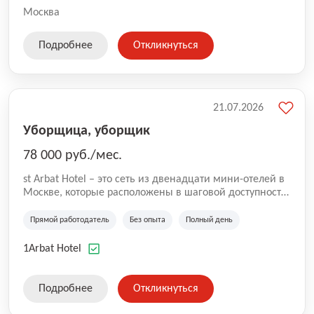
Москва
Подробнее
Откликнуться
21.07.2026
Уборщица, уборщик
78 000 руб./мес.
st Arbat Hotel – это сеть из двенадцати мини-отелей в
Москве, которые расположены в шаговой доступности
от метро Шоссе Энтузиастов, Авиамоторная,
Семеновская, Измайловская, Ботанический сад,
Прямой работодатель
Без опыта
Полный день
Чистые Пруды, Каширская, Таганская и
Академическая, Фрунзенская, Профсоюзная и
1Arbat Hotel
Тушинская. Все отели имеют рейтинг 8+ по оценкам
гостей booking.com
Подробнее
Откликнуться