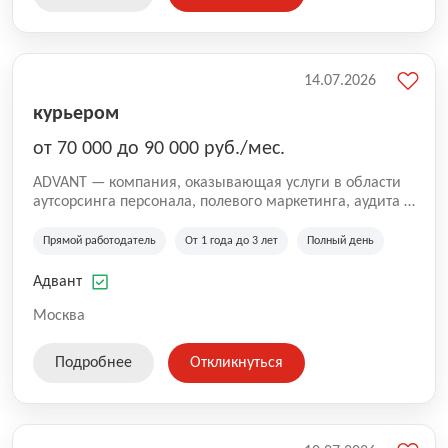
14.07.2026
курьером
от 70 000 до 90 000 руб./мес.
ADVANT — компания, оказывающая услуги в области
аутсорсинга персонала, полевого маркетинга, аудита и
сопровождения проектов для федеральных и
региональных клиентов. Мы работаем на рынке с
Прямой работодатель
От 1 года до 3 лет
Полный день
2001 года и реализуем проекты на территории России,
Казахстана и Беларуси, сотрудничая с компаниями из
Адвант
различных отраслей.
Москва
Подробнее
Откликнуться