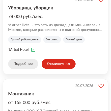
Уборщица, уборщик
78 000 руб./мес.
st Arbat Hotel – это сеть из двенадцати мини-отелей в
Москве, которые расположены в шаговой доступности
от метро Шоссе Энтузиастов, Авиамоторная,
Семеновская, Измайловская, Ботанический сад,
Прямой работодатель
Без опыта
Полный день
Чистые Пруды, Каширская, Таганская и
Академическая, Фрунзенская, Профсоюзная и
1Arbat Hotel
Тушинская. Все отели имеют рейтинг 8+ по оценкам
гостей booking.com
Подробнее
Откликнуться
20.07.2026
Монтажник
от 165 000 руб./мес.