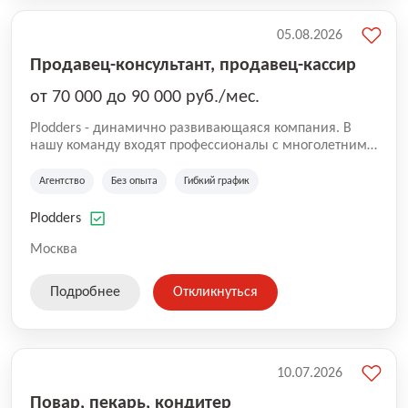
05.08.2026
Продавец-консультант, продавец-кассир
от 70 000 до 90 000 руб./мес.
Plodders - динамично развивающаяся компания. В
нашу команду входят профессионалы с многолетним
опытом коммерческой и операционной деятельности
на рынке аутсорсинга, а накопленный опыт позволяют
Агентство
Без опыта
Гибкий график
нам быть уверенными в надлежащем качестве
оказываемых услуг.
Plodders
Москва
Подробнее
Откликнуться
10.07.2026
Повар, пекарь, кондитер