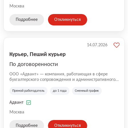
Москва
Подробнее
Откликнуться
14.07.2026
Курьер, Пеший курьер
По договоренности
ООО «Адвант» — компания, работающая в сфере
бухгалтерского сопровождения и административного
обслуживания бизнеса с 1996 года. Организация
зарегистрирована в Санкт-Петербурге и
Прямой работодатель
до 1 года
Сменный график
специализируется на оказании услуг для юридических
лиц и коммерческих организаций.
Адвант
Москва
Подробнее
Откликнуться