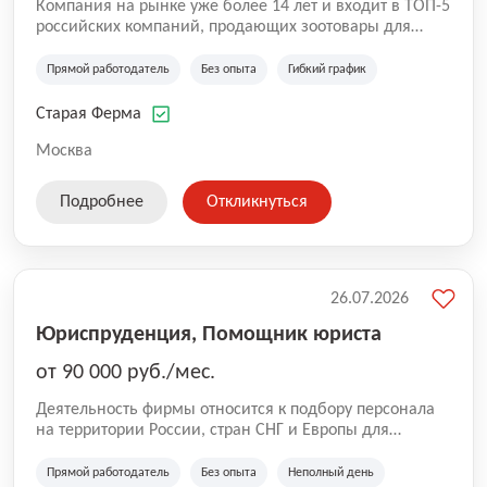
Компания на рынке уже более 14 лет и входит в ТОП-5
российских компаний, продающих зоотовары для
домашних животных. Помимо онлайн-магазина,
компания владеет 5 розничными магазинами, а также
Прямой работодатель
Без опыта
Гибкий график
представлена на всех крупнейших маркетплейсах
России (Wildberries, Ozon, Яндекс. Маркет и
Старая Ферма
СберМегаМаркет). «Старая ферма» специализируется
на глобальной доставке товаров по всей территории
Москва
России и за ее пределами. У компании более 18 000
SKU, премиальные бренды кормов и собственные
Подробнее
Откликнуться
СТМ.
26.07.2026
Юриспруденция, Помощник юриста
от 90 000 руб./мес.
Деятельность фирмы относится к подбору персонала
на территории России, стран СНГ и Европы для
юридических организаций, рекламе, искусству,
культуре и развлечениям, информационным
Прямой работодатель
Без опыта
Неполный день