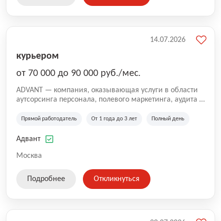
14.07.2026
курьером
от 70 000 до 90 000 руб./мес.
ADVANT — компания, оказывающая услуги в области
аутсорсинга персонала, полевого маркетинга, аудита и
сопровождения проектов для федеральных и
региональных клиентов. Мы работаем на рынке с
Прямой работодатель
От 1 года до 3 лет
Полный день
2001 года и реализуем проекты на территории России,
Казахстана и Беларуси, сотрудничая с компаниями из
Адвант
различных отраслей.
Москва
Подробнее
Откликнуться