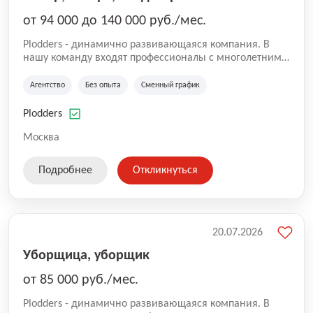
от 94 000 до 140 000 руб./мес.
Plodders - динамично развивающаяся компания. В
нашу команду входят профессионалы с многолетним
опытом коммерческой и операционной деятельности
на рынке аутсорсинга, а накопленный опыт позволяют
Агентство
Без опыта
Сменный график
нам быть уверенными в надлежащем качестве
оказываемых услуг.
Plodders
Москва
Подробнее
Откликнуться
20.07.2026
Уборщица, уборщик
от 85 000 руб./мес.
Plodders - динамично развивающаяся компания. В