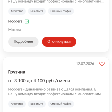
нашу команду входят профессионалы с многолетним
опытом коммерческой и операционной деятельности
на рынке аутсорсинга, а накопленный опыт позволяют
Агентство
Без опыта
Сменный график
нам быть уверенными в надлежащем качестве
оказываемых услуг.
Plodders
Москва
Подробнее
Откликнуться
12.07.2026
Грузчик
от 3 100 до 4 100 руб./смена
Plodders - динамично развивающаяся компания. В
нашу команду входят профессионалы с многолетним
опытом коммерческой и операционной деятельности
на рынке аутсорсинга, а накопленный опыт позволяют
Агентство
Без опыта
Сменный график
нам быть уверенными в надлежащем качестве