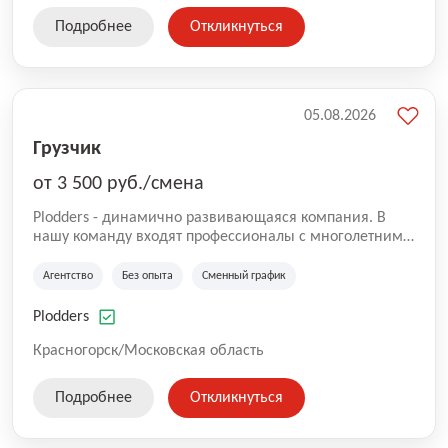
Подробнее
Откликнуться
05.08.2026
Грузчик
от 3 500 руб./смена
Plodders - динамично развивающаяся компания. В
нашу команду входят профессионалы с многолетним
опытом коммерческой и операционной деятельности
на рынке аутсорсинга, а накопленный опыт позволяют
Агентство
Без опыта
Сменный график
нам быть уверенными в надлежащем качестве
оказываемых услуг.
Plodders
Красногорск/Московская область
Подробнее
Откликнуться