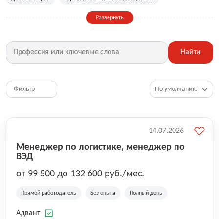
Сельское хозяйство
Дизайн, искусство, ивент
Развернуть
Бухгалтерия, финансы, инвестиции
Рабочие специальности
Фитнес, красота, спорт
Страхование
Найти
Медицина, фармацевтика
Маркетинг, PR, реклама
IT
Рестораны, кафе, общепит
Юриспруденция
HR, управление персоналом
Ритейл, продажи
Фильтр
Топ менеджмент, руководители
14.07.2026
Менеджер по логистике, менеджер по
ВЭД
от 99 500 до 132 600 руб./мес.
Прямой работодатель
Без опыта
Полный день
Адвант