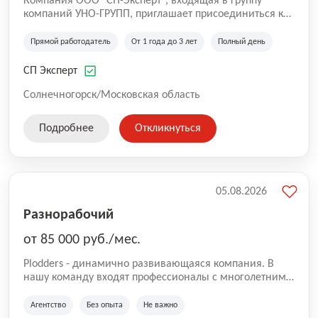
Компания ООО "СП-Эксперт", входящая в группу
компаний УНО-ГРУПП, приглашает присоединиться к
нашей команде на производственную площадку! Мы
работаем на рынке с 2005 года и оказываем комплекс
Прямой работодатель
От 1 года до 3 лет
Полный день
услуг по проектированию и строительству капитальных
зданий из гибридных модульных блоков свободной
СП Эксперт
планировки, используя современную технологию
гибридно-модульного строительства.
Солнечногорск/Московская область
Подробнее
Откликнуться
05.08.2026
Разнорабочий
от 85 000 руб./мес.
Plodders - динамично развивающаяся компания. В
нашу команду входят профессионалы с многолетним
опытом коммерческой и операционной деятельности
на рынке аутсорсинга, а накопленный опыт позволяют
Агентство
Без опыта
Не важно