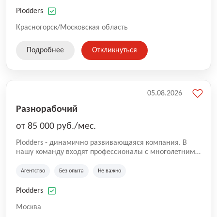
нам быть уверенными в надлежащем качестве
оказываемых услуг.
Plodders
Красногорск/Московская область
Подробнее
Откликнуться
05.08.2026
Разнорабочий
от 85 000 руб./мес.
Plodders - динамично развивающаяся компания. В
нашу команду входят профессионалы с многолетним
опытом коммерческой и операционной деятельности
на рынке аутсорсинга, а накопленный опыт позволяют
Агентство
Без опыта
Не важно
нам быть уверенными в надлежащем качестве
оказываемых услуг.
Plodders
Москва