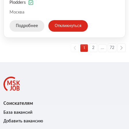
оказываемых услуг.
Plodders
Москва
Подробнее
Откликнуться
2
72
1
...
Соискателям
База вакансий
Добавить вакансию