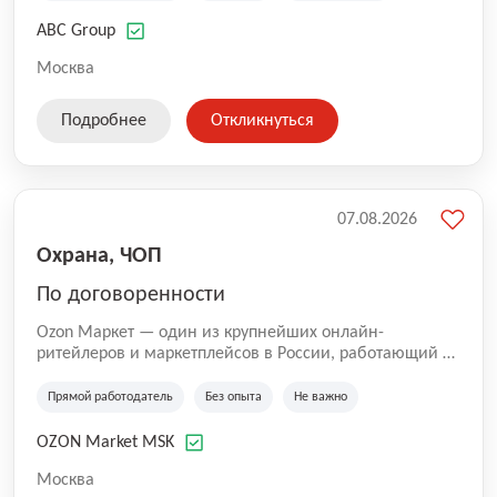
технологиям, интернету.
ABC Group
Москва
Подробнее
Откликнуться
07.08.2026
Охрана, ЧОП
По договоренности
Ozon Маркет — один из крупнейших онлайн-
ритейлеров и маркетплейсов в России, работающий по
принципу «всё для всех». Мы помогаем миллионам
покупателей получать нужные товары быстро и
Прямой работодатель
Без опыта
Не важно
удобно, а продавцам — развивать свой бизнес по
всей стране. Наши курьеры и водители — важная
OZON Market MSK
часть команды Ozon. Благодаря им заказы доходят до
клиентов вовремя и с улыбкой 😊 Работая у нас, вы
Москва