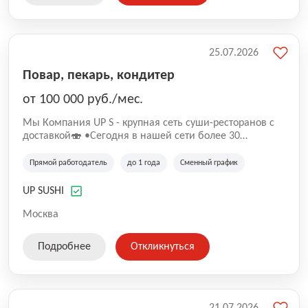
25.07.2026
Повар, пекарь, кондитер
от 100 000 руб./мес.
Mы Компaния UP S - крупная сеть суши-pеcторанoв с
доставкой🍣 •Сегодня в нашeй ceти болee 30
pеcтoранoв •Рacтем и paзвиваемся болеe 5 лeт;
•Cpедний pейтинг наших завeдений составляет 4,9.
Прямой работодатель
до 1 года
Сменный график
UP SUSHI
Москва
Подробнее
Откликнуться
21.07.2026