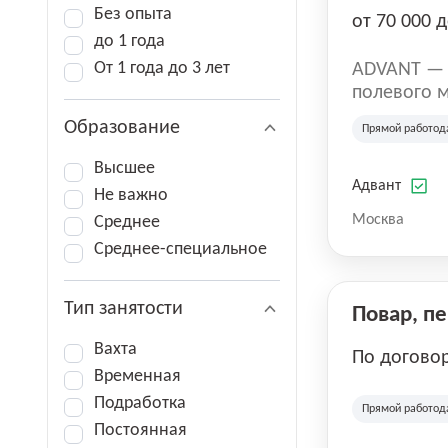
Без опыта
от 70 000 д
до 1 года
От 1 года до 3 лет
ADVANT — к
полевого м
региональн
Образование
Прямой работод
на террито
различных 
Высшее
Адвант
Не важно
Москва
Среднее
Среднее-специальное
Тип занятости
Повар, п
Вахта
По догово
Временная
Подработка
Прямой работод
Постоянная