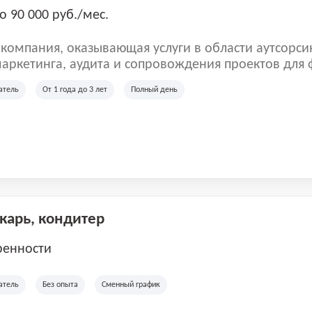
о 90 000 руб./мес.
омпания, оказывающая услуги в области аутсорси
аркетинга, аудита и сопровождения проектов для
ых клиентов. Мы работаем на рынке с 2001 года и
атель
От 1 года до 3 лет
Полный день
рии России, Казахстана и Беларуси, сотрудничая с
отраслей.
екарь, кондитер
ренности
атель
Без опыта
Сменный график