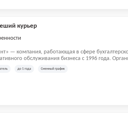
Пеший курьер
ренности
нт» — компания, работающая в сфере бухгалтерск
тивного обслуживания бизнеса с 1996 года. Орган
рована в Санкт-Петербурге и специализируется на 
атель
до 1 года
Сменный график
их лиц и коммерческих организаций.
м