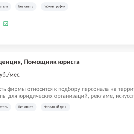
ладеет 5 розничными магазинами, а также предста
атель
Без опыта
Гибкий график
 маркетплейсах России (Wildberries, Ozon, Яндекс
аркет). «Старая ферма» специализируется на глоб
 всей территории России и за ее пределами. У ком
а
иальные бренды кормов и собственные СТМ.
денция, Помощник юриста
уб./мес.
ть фирмы относится к подбору персонала на терри
пы для юридических организаций, рекламе, искусств
иям, информационным технологиям, интернету.
атель
Без опыта
Неполный день