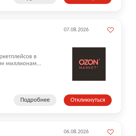
07.08.2026
ркетплейсов в
аем миллионам
одавцам — развивать
улыбкой 😊 Работая у
еской сети, где
а. Ozon
Подробнее
Откликнуться
ддержку
06.08.2026