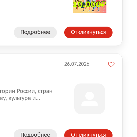
влена на всех
. Маркет и
альной доставке
пании более 18 000
Подробнее
Откликнуться
26.07.2026
тории России, стран
у, культуре и
Подробнее
Откликнуться