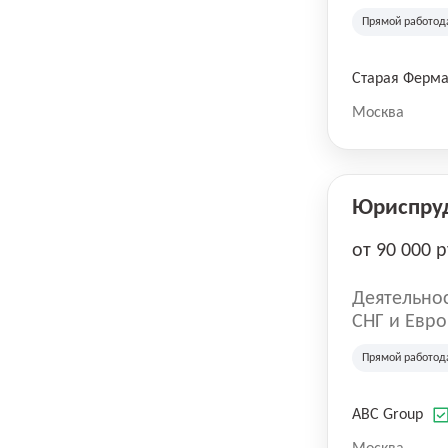
компания в
Прямой работод
крупнейших
СберМегаМ
товаров по
Старая Ферм
SKU, прем
Москва
Юриспру
от 90 000 р
Деятельнос
СНГ и Евро
развлечен
Прямой работод
ABC Group