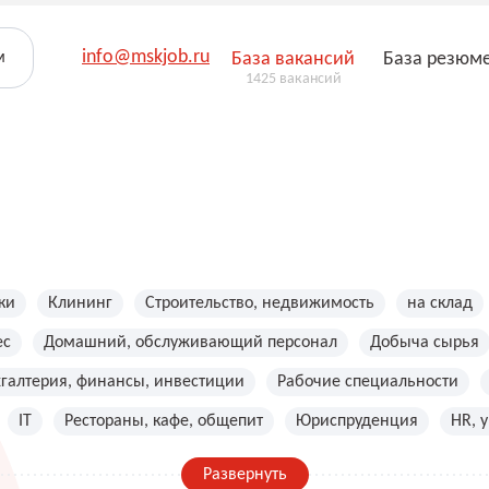
info@mskjob.ru
м
База вакансий
База резюм
1425 вакансий
ки
Клининг
Строительство, недвижимость
на склад
ес
Домашний, обслуживающий персонал
Добыча сырья
хгалтерия, финансы, инвестиции
Рабочие специальности
IT
Рестораны, кафе, общепит
Юриспруденция
HR, 
Развернуть