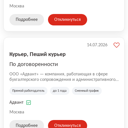
Москва
Подробнее
Откликнуться
14.07.2026
Курьер, Пеший курьер
По договоренности
ООО «Адвант» — компания, работающая в сфере
бухгалтерского сопровождения и административного
обслуживания бизнеса с 1996 года. Организация
зарегистрирована в Санкт-Петербурге и
Прямой работодатель
до 1 года
Сменный график
специализируется на оказании услуг для юридических
лиц и коммерческих организаций.
Адвант
Москва
Подробнее
Откликнуться