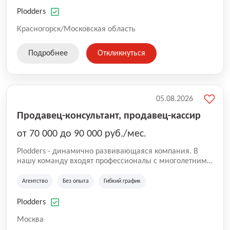
нам быть уверенными в надлежащем качестве
оказываемых услуг.
Plodders
Красногорск/Московская область
Подробнее
Откликнуться
05.08.2026
Продавец-консультант, продавец-кассир
от 70 000 до 90 000 руб./мес.
Plodders - динамично развивающаяся компания. В
нашу команду входят профессионалы с многолетним
опытом коммерческой и операционной деятельности
на рынке аутсорсинга, а накопленный опыт позволяют
Агентство
Без опыта
Гибкий график
нам быть уверенными в надлежащем качестве
оказываемых услуг.
Plodders
Москва