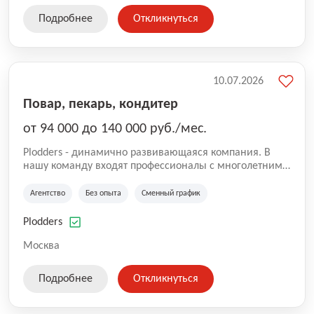
Подробнее
Откликнуться
10.07.2026
Повар, пекарь, кондитер
от 94 000 до 140 000 руб./мес.
Plodders - динамично развивающаяся компания. В
нашу команду входят профессионалы с многолетним
опытом коммерческой и операционной деятельности
на рынке аутсорсинга, а накопленный опыт позволяют
Агентство
Без опыта
Сменный график
нам быть уверенными в надлежащем качестве
оказываемых услуг.
Plodders
Москва
Подробнее
Откликнуться