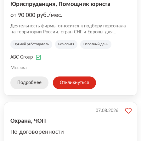
Юриспруденция, Помощник юриста
от 90 000 руб./мес.
Деятельность фирмы относится к подбору персонала
на территории России, стран СНГ и Европы для
юридических организаций, рекламе, искусству,
культуре и развлечениям, информационным
Прямой работодатель
Без опыта
Неполный день
технологиям, интернету.
ABC Group
Москва
Подробнее
Откликнуться
07.08.2026
Охрана, ЧОП
По договоренности