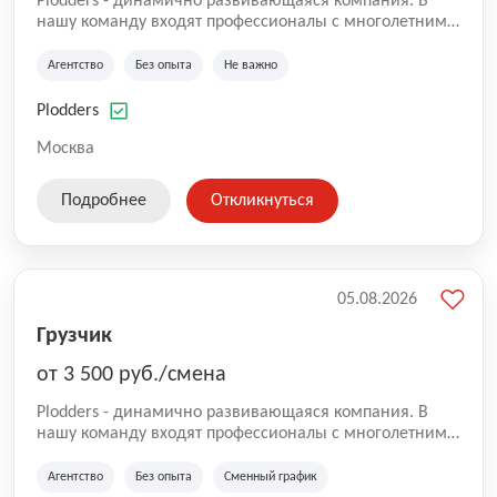
Plodders - динамично развивающаяся компания. В
нашу команду входят профессионалы с многолетним
опытом коммерческой и операционной деятельности
на рынке аутсорсинга, а накопленный опыт позволяют
Агентство
Без опыта
Не важно
нам быть уверенными в надлежащем качестве
оказываемых услуг.
Plodders
Москва
Подробнее
Откликнуться
05.08.2026
Грузчик
от 3 500 руб./смена
Plodders - динамично развивающаяся компания. В
нашу команду входят профессионалы с многолетним
опытом коммерческой и операционной деятельности
на рынке аутсорсинга, а накопленный опыт позволяют
Агентство
Без опыта
Сменный график