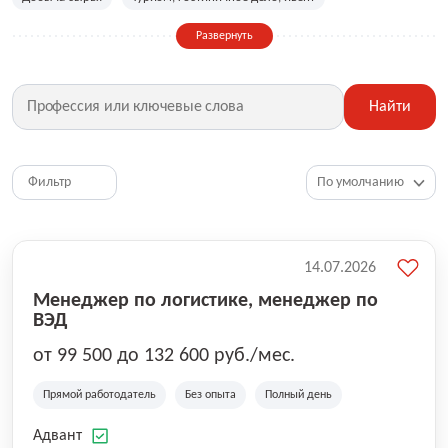
Сельское хозяйство
Дизайн, искусство, ивент
Развернуть
Бухгалтерия, финансы, инвестиции
Рабочие специальности
Фитнес, красота, спорт
Страхование
Найти
Медицина, фармацевтика
Маркетинг, PR, реклама
IT
Рестораны, кафе, общепит
Юриспруденция
HR, управление персоналом
Ритейл, продажи
Фильтр
Топ менеджмент, руководители
14.07.2026
Менеджер по логистике, менеджер по
ВЭД
от 99 500 до 132 600 руб./мес.
Прямой работодатель
Без опыта
Полный день
Адвант