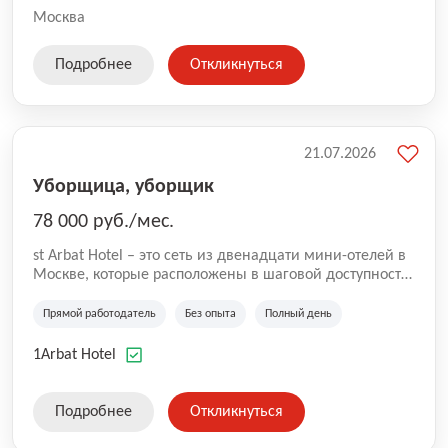
Москва
Подробнее
Откликнуться
21.07.2026
Уборщица, уборщик
78 000 руб./мес.
st Arbat Hotel – это сеть из двенадцати мини-отелей в
Москве, которые расположены в шаговой доступности
от метро Шоссе Энтузиастов, Авиамоторная,
Семеновская, Измайловская, Ботанический сад,
Прямой работодатель
Без опыта
Полный день
Чистые Пруды, Каширская, Таганская и
Академическая, Фрунзенская, Профсоюзная и
1Arbat Hotel
Тушинская. Все отели имеют рейтинг 8+ по оценкам
гостей booking.com
Подробнее
Откликнуться