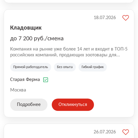
18.07.2026
Кладовщик
до 7 200 руб./смена
Компания на рынке уже более 14 лет и входит в ТОП-5
российских компаний, продающих зоотовары для
домашних животных. Помимо онлайн-магазина,
компания владеет 5 розничными магазинами, а также
Прямой работодатель
Без опыта
Гибкий график
представлена на всех крупнейших маркетплейсах
России (Wildberries, Ozon, Яндекс. Маркет и
Старая Ферма
СберМегаМаркет). «Старая ферма» специализируется
на глобальной доставке товаров по всей территории
Москва
России и за ее пределами. У компании более 18 000
SKU, премиальные бренды кормов и собственные
Подробнее
Откликнуться
СТМ.
26.07.2026