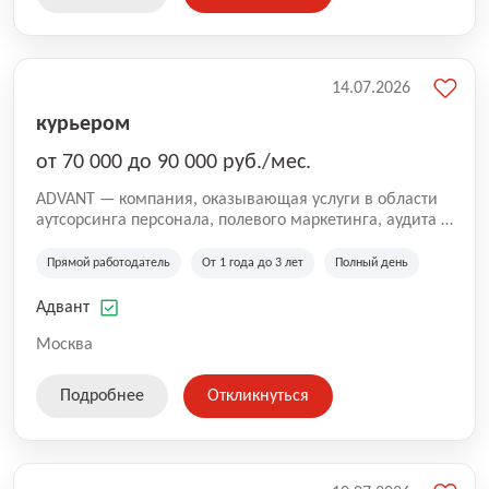
14.07.2026
курьером
от 70 000 до 90 000 руб./мес.
ADVANT — компания, оказывающая услуги в области
аутсорсинга персонала, полевого маркетинга, аудита и
сопровождения проектов для федеральных и
региональных клиентов. Мы работаем на рынке с
Прямой работодатель
От 1 года до 3 лет
Полный день
2001 года и реализуем проекты на территории России,
Казахстана и Беларуси, сотрудничая с компаниями из
Адвант
различных отраслей.
Москва
Подробнее
Откликнуться