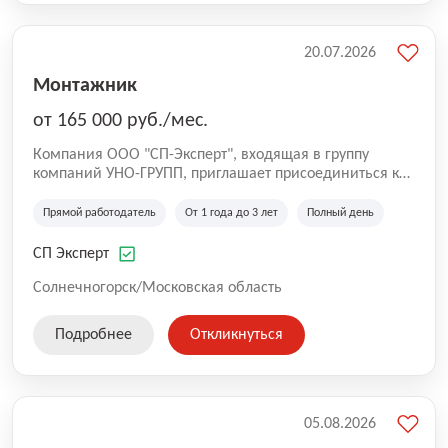
20.07.2026
Монтажник
от 165 000 руб./мес.
Компания ООО "СП-Эксперт", входящая в группу
компаний УНО-ГРУПП, приглашает присоединиться к
нашей команде на производственную площадку! Мы
работаем на рынке с 2005 года и оказываем комплекс
Прямой работодатель
От 1 года до 3 лет
Полный день
услуг по проектированию и строительству капитальных
зданий из гибридных модульных блоков свободной
СП Эксперт
планировки, используя современную технологию
гибридно-модульного строительства.
Солнечногорск/Московская область
Подробнее
Откликнуться
05.08.2026