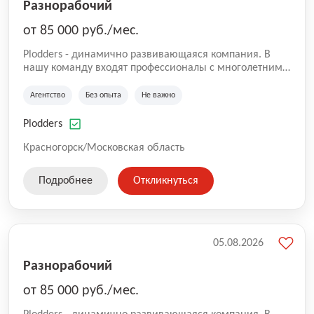
Разнорабочий
от 85 000 руб./мес.
Plodders - динамично развивающаяся компания. В
нашу команду входят профессионалы с многолетним
опытом коммерческой и операционной деятельности
на рынке аутсорсинга, а накопленный опыт позволяют
Агентство
Без опыта
Не важно
нам быть уверенными в надлежащем качестве
оказываемых услуг.
Plodders
Красногорск/Московская область
Подробнее
Откликнуться
05.08.2026
Разнорабочий
от 85 000 руб./мес.