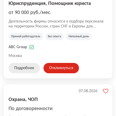
Юриспруденция, Помощник юриста
от 90 000 руб./мес.
Деятельность фирмы относится к подбору персонала
на территории России, стран СНГ и Европы для
юридических организаций, рекламе, искусству,
культуре и развлечениям, информационным
Прямой работодатель
Без опыта
Неполный день
технологиям, интернету.
ABC Group
Москва
Подробнее
Откликнуться
07.08.2026
Охрана, ЧОП
По договоренности