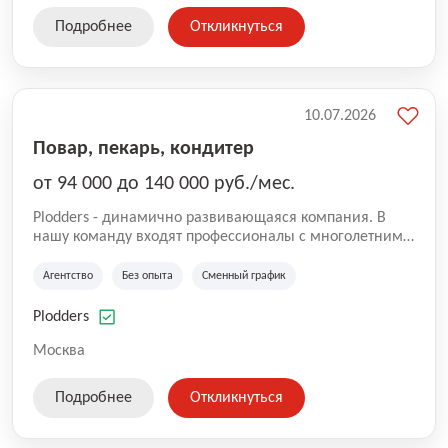
Подробнее
Откликнуться
10.07.2026
Повар, пекарь, кондитер
от 94 000 до 140 000 руб./мес.
Plodders - динамично развивающаяся компания. В
нашу команду входят профессионалы с многолетним
опытом коммерческой и операционной деятельности
на рынке аутсорсинга, а накопленный опыт позволяют
Агентство
Без опыта
Сменный график
нам быть уверенными в надлежащем качестве
оказываемых услуг.
Plodders
Москва
Подробнее
Откликнуться