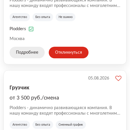
Plodders - динамично развивающаяся компания. В
нашу команду входят профессионалы с многолетним
опытом коммерческой и операционной деятельности
на рынке аутсорсинга, а накопленный опыт позволяют
Агентство
Без опыта
Не важно
нам быть уверенными в надлежащем качестве
оказываемых услуг.
Plodders
Москва
Подробнее
Откликнуться
05.08.2026
Грузчик
от 3 500 руб./смена
Plodders - динамично развивающаяся компания. В
нашу команду входят профессионалы с многолетним
опытом коммерческой и операционной деятельности
на рынке аутсорсинга, а накопленный опыт позволяют
Агентство
Без опыта
Сменный график