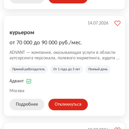
14.07.2026
курьером
от 70 000 до 90 000 руб./мес.
ADVANT — компания, оказывающая услуги в области
аутсорсинга персонала, полевого маркетинга, аудита и
сопровождения проектов для федеральных и
региональных клиентов. Мы работаем на рынке с
Прямой работодатель
От 1 года до 3 лет
Полный день
2001 года и реализуем проекты на территории России,
Казахстана и Беларуси, сотрудничая с компаниями из
Адвант
различных отраслей.
Москва
Подробнее
Откликнуться