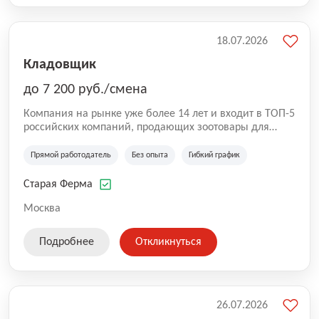
18.07.2026
Кладовщик
до 7 200 руб./смена
Компания на рынке уже более 14 лет и входит в ТОП-5
российских компаний, продающих зоотовары для
домашних животных. Помимо онлайн-магазина,
компания владеет 5 розничными магазинами, а также
Прямой работодатель
Без опыта
Гибкий график
представлена на всех крупнейших маркетплейсах
России (Wildberries, Ozon, Яндекс. Маркет и
Старая Ферма
СберМегаМаркет). «Старая ферма» специализируется
на глобальной доставке товаров по всей территории
Москва
России и за ее пределами. У компании более 18 000
SKU, премиальные бренды кормов и собственные
Подробнее
Откликнуться
СТМ.
26.07.2026