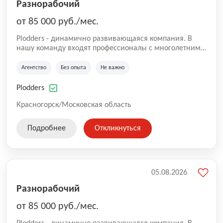
Разнорабочий
от 85 000 руб./мес.
Plodders - динамично развивающаяся компания. В
нашу команду входят профессионалы с многолетним
опытом коммерческой и операционной деятельности
на рынке аутсорсинга, а накопленный опыт позволяют
Агентство
Без опыта
Не важно
нам быть уверенными в надлежащем качестве
оказываемых услуг.
Plodders
Красногорск/Московская область
Подробнее
Откликнуться
05.08.2026
Разнорабочий
от 85 000 руб./мес.