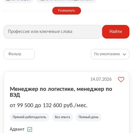
Сельское хозяйство
Дизайн, искусство, ивент
Развернуть
Бухгалтерия, финансы, инвестиции
Рабочие специальности
Фитнес, красота, спорт
Страхование
Найти
Медицина, фармацевтика
Маркетинг, PR, реклама
IT
Рестораны, кафе, общепит
Юриспруденция
HR, управление персоналом
Ритейл, продажи
Фильтр
Топ менеджмент, руководители
14.07.2026
Менеджер по логистике, менеджер по
ВЭД
от 99 500 до 132 600 руб./мес.
Прямой работодатель
Без опыта
Полный день
Адвант