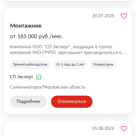
20.07.2026
Монтажник
от 165 000 руб./мес.
Компания ООО "СП-Эксперт", входящая в группу
компаний УНО-ГРУПП, приглашает присоединиться к
нашей команде на производственную площадку! Мы
работаем на рынке с 2005 года и оказываем комплекс
Прямой работодатель
От 1 года до 3 лет
Полный день
услуг по проектированию и строительству капитальных
зданий из гибридных модульных блоков свободной
СП Эксперт
планировки, используя современную технологию
гибридно-модульного строительства.
Солнечногорск/Московская область
Подробнее
Откликнуться
05.08.2026