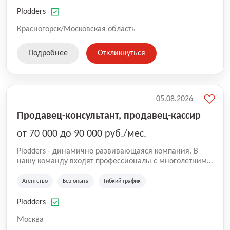
нам быть уверенными в надлежащем качестве
оказываемых услуг.
Plodders
Красногорск/Московская область
Подробнее
Откликнуться
05.08.2026
Продавец-консультант, продавец-кассир
от 70 000 до 90 000 руб./мес.
Plodders - динамично развивающаяся компания. В
нашу команду входят профессионалы с многолетним
опытом коммерческой и операционной деятельности
на рынке аутсорсинга, а накопленный опыт позволяют
Агентство
Без опыта
Гибкий график
нам быть уверенными в надлежащем качестве
оказываемых услуг.
Plodders
Москва