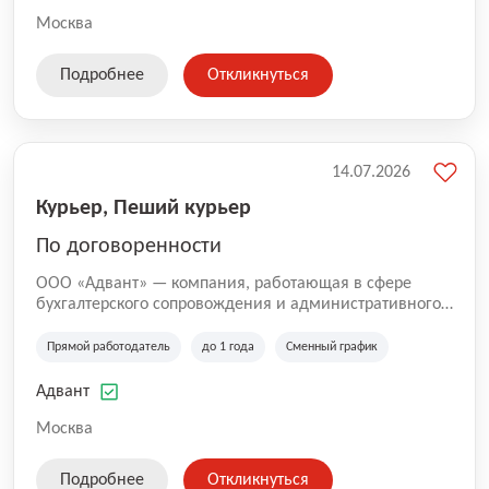
Москва
Подробнее
Откликнуться
14.07.2026
Курьер, Пеший курьер
По договоренности
ООО «Адвант» — компания, работающая в сфере
бухгалтерского сопровождения и административного
обслуживания бизнеса с 1996 года. Организация
зарегистрирована в Санкт-Петербурге и
Прямой работодатель
до 1 года
Сменный график
специализируется на оказании услуг для юридических
лиц и коммерческих организаций.
Адвант
Москва
Подробнее
Откликнуться