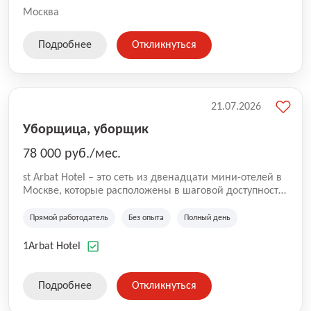
Москва
Подробнее
Откликнуться
21.07.2026
Уборщица, уборщик
78 000 руб./мес.
st Arbat Hotel – это сеть из двенадцати мини-отелей в
Москве, которые расположены в шаговой доступности
от метро Шоссе Энтузиастов, Авиамоторная,
Семеновская, Измайловская, Ботанический сад,
Прямой работодатель
Без опыта
Полный день
Чистые Пруды, Каширская, Таганская и
Академическая, Фрунзенская, Профсоюзная и
1Arbat Hotel
Тушинская. Все отели имеют рейтинг 8+ по оценкам
гостей booking.com
Подробнее
Откликнуться