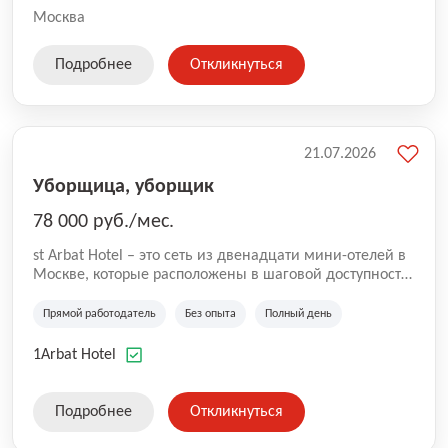
Москва
Подробнее
Откликнуться
21.07.2026
Уборщица, уборщик
78 000 руб./мес.
st Arbat Hotel – это сеть из двенадцати мини-отелей в
Москве, которые расположены в шаговой доступности
от метро Шоссе Энтузиастов, Авиамоторная,
Семеновская, Измайловская, Ботанический сад,
Прямой работодатель
Без опыта
Полный день
Чистые Пруды, Каширская, Таганская и
Академическая, Фрунзенская, Профсоюзная и
1Arbat Hotel
Тушинская. Все отели имеют рейтинг 8+ по оценкам
гостей booking.com
Подробнее
Откликнуться