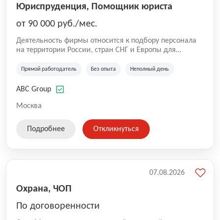
Юриспруденция, Помощник юриста
от 90 000 руб./мес.
Деятельность фирмы относится к подбору персонала
на территории России, стран СНГ и Европы для
юридических организаций, рекламе, искусству,
культуре и развлечениям, информационным
Прямой работодатель
Без опыта
Неполный день
технологиям, интернету.
ABC Group
Москва
Подробнее
Откликнуться
07.08.2026
Охрана, ЧОП
По договоренности