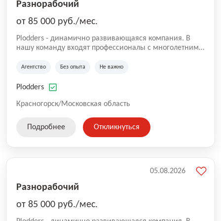
Разнорабочий
от 85 000 руб./мес.
Plodders - динамично развивающаяся компания. В
нашу команду входят профессионалы с многолетним
опытом коммерческой и операционной деятельности
на рынке аутсорсинга, а накопленный опыт позволяют
Агентство
Без опыта
Не важно
нам быть уверенными в надлежащем качестве
оказываемых услуг.
Plodders
Красногорск/Московская область
Подробнее
Откликнуться
05.08.2026
Разнорабочий
от 85 000 руб./мес.