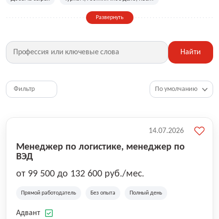
Сельское хозяйство
Дизайн, искусство, ивент
Развернуть
Бухгалтерия, финансы, инвестиции
Рабочие специальности
Фитнес, красота, спорт
Страхование
Найти
Медицина, фармацевтика
Маркетинг, PR, реклама
IT
Рестораны, кафе, общепит
Юриспруденция
HR, управление персоналом
Ритейл, продажи
Фильтр
Топ менеджмент, руководители
14.07.2026
Менеджер по логистике, менеджер по
ВЭД
от 99 500 до 132 600 руб./мес.
Прямой работодатель
Без опыта
Полный день
Адвант