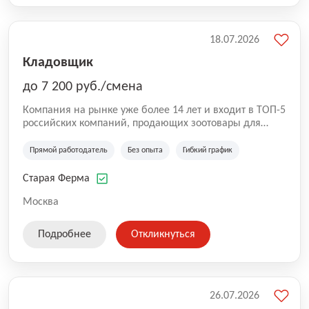
18.07.2026
Кладовщик
до 7 200 руб./смена
Компания на рынке уже более 14 лет и входит в ТОП-5
российских компаний, продающих зоотовары для
домашних животных. Помимо онлайн-магазина,
компания владеет 5 розничными магазинами, а также
Прямой работодатель
Без опыта
Гибкий график
представлена на всех крупнейших маркетплейсах
России (Wildberries, Ozon, Яндекс. Маркет и
Старая Ферма
СберМегаМаркет). «Старая ферма» специализируется
на глобальной доставке товаров по всей территории
Москва
России и за ее пределами. У компании более 18 000
SKU, премиальные бренды кормов и собственные
Подробнее
Откликнуться
СТМ.
26.07.2026