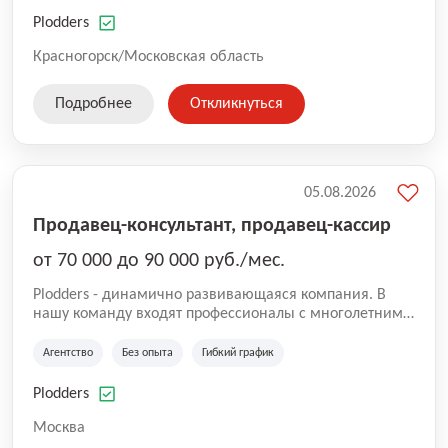
нам быть уверенными в надлежащем качестве
оказываемых услуг.
Plodders
Красногорск/Московская область
Подробнее
Откликнуться
05.08.2026
Продавец-консультант, продавец-кассир
от 70 000 до 90 000 руб./мес.
Plodders - динамично развивающаяся компания. В
нашу команду входят профессионалы с многолетним
опытом коммерческой и операционной деятельности
на рынке аутсорсинга, а накопленный опыт позволяют
Агентство
Без опыта
Гибкий график
нам быть уверенными в надлежащем качестве
оказываемых услуг.
Plodders
Москва