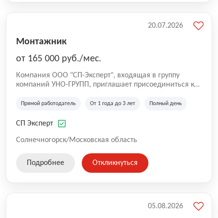
20.07.2026
Монтажник
от 165 000 руб./мес.
Компания ООО "СП-Эксперт", входящая в группу
компаний УНО-ГРУПП, приглашает присоединиться к
нашей команде на производственную площадку! Мы
работаем на рынке с 2005 года и оказываем комплекс
Прямой работодатель
От 1 года до 3 лет
Полный день
услуг по проектированию и строительству капитальных
зданий из гибридных модульных блоков свободной
СП Эксперт
планировки, используя современную технологию
гибридно-модульного строительства.
Солнечногорск/Московская область
Подробнее
Откликнуться
05.08.2026