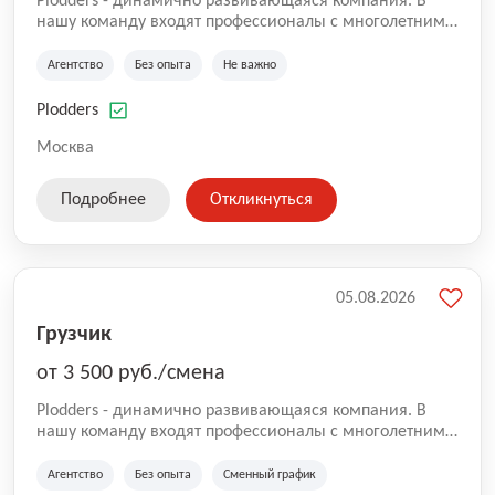
Plodders - динамично развивающаяся компания. В
нашу команду входят профессионалы с многолетним
опытом коммерческой и операционной деятельности
на рынке аутсорсинга, а накопленный опыт позволяют
Агентство
Без опыта
Не важно
нам быть уверенными в надлежащем качестве
оказываемых услуг.
Plodders
Москва
Подробнее
Откликнуться
05.08.2026
Грузчик
от 3 500 руб./смена
Plodders - динамично развивающаяся компания. В
нашу команду входят профессионалы с многолетним
опытом коммерческой и операционной деятельности
на рынке аутсорсинга, а накопленный опыт позволяют
Агентство
Без опыта
Сменный график