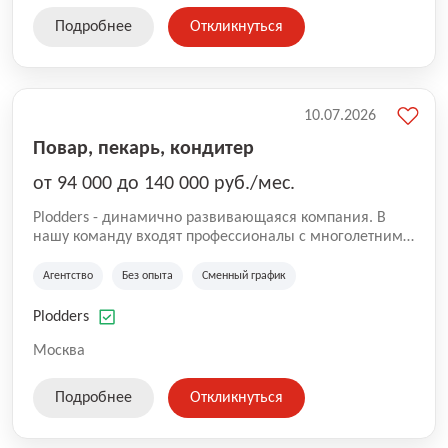
Подробнее
Откликнуться
10.07.2026
Повар, пекарь, кондитер
от 94 000 до 140 000 руб./мес.
Plodders - динамично развивающаяся компания. В
нашу команду входят профессионалы с многолетним
опытом коммерческой и операционной деятельности
на рынке аутсорсинга, а накопленный опыт позволяют
Агентство
Без опыта
Сменный график
нам быть уверенными в надлежащем качестве
оказываемых услуг.
Plodders
Москва
Подробнее
Откликнуться