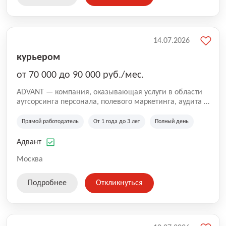
14.07.2026
курьером
от 70 000 до 90 000 руб./мес.
ADVANT — компания, оказывающая услуги в области
аутсорсинга персонала, полевого маркетинга, аудита и
сопровождения проектов для федеральных и
региональных клиентов. Мы работаем на рынке с
Прямой работодатель
От 1 года до 3 лет
Полный день
2001 года и реализуем проекты на территории России,
Казахстана и Беларуси, сотрудничая с компаниями из
Адвант
различных отраслей.
Москва
Подробнее
Откликнуться