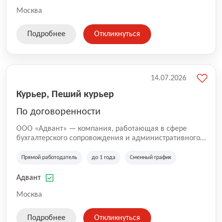
Москва
Подробнее
Откликнуться
14.07.2026
Курьер, Пеший курьер
По договоренности
ООО «Адвант» — компания, работающая в сфере
бухгалтерского сопровождения и административного
обслуживания бизнеса с 1996 года. Организация
зарегистрирована в Санкт-Петербурге и
Прямой работодатель
до 1 года
Сменный график
специализируется на оказании услуг для юридических
лиц и коммерческих организаций.
Адвант
Москва
Подробнее
Откликнуться