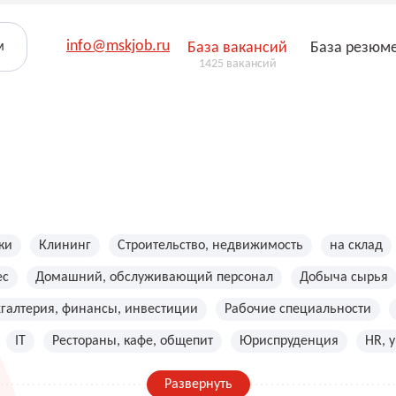
info@mskjob.ru
м
База вакансий
База резюм
1425 вакансий
ки
Клининг
Строительство, недвижимость
на склад
ес
Домашний, обслуживающий персонал
Добыча сырья
хгалтерия, финансы, инвестиции
Рабочие специальности
IT
Рестораны, кафе, общепит
Юриспруденция
HR, 
Развернуть