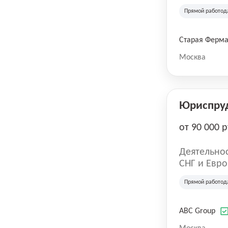
компания в
Прямой работод
крупнейших
СберМегаМ
товаров по
Старая Ферм
SKU, прем
Москва
Юриспру
от 90 000 р
Деятельнос
СНГ и Евро
развлечен
Прямой работод
ABC Group