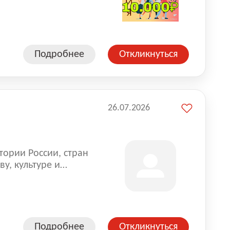
влена на всех
. Маркет и
альной доставке
пании более 18 000
Подробнее
Откликнуться
26.07.2026
тории России, стран
у, культуре и
Подробнее
Откликнуться