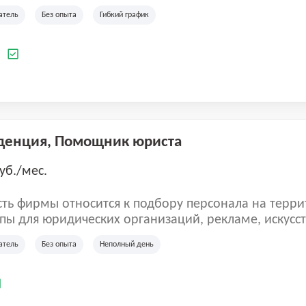
ладеет 5 розничными магазинами, а также предста
атель
Без опыта
Гибкий график
 маркетплейсах России (Wildberries, Ozon, Яндекс
аркет). «Старая ферма» специализируется на глоб
 всей территории России и за ее пределами. У ком
а
иальные бренды кормов и собственные СТМ.
денция, Помощник юриста
уб./мес.
ть фирмы относится к подбору персонала на терри
пы для юридических организаций, рекламе, искусств
иям, информационным технологиям, интернету.
атель
Без опыта
Неполный день