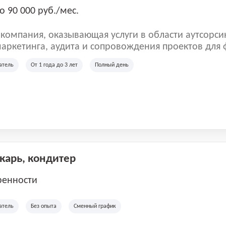
о 90 000 руб./мес.
омпания, оказывающая услуги в области аутсорси
аркетинга, аудита и сопровождения проектов для
ых клиентов. Мы работаем на рынке с 2001 года и
атель
От 1 года до 3 лет
Полный день
рии России, Казахстана и Беларуси, сотрудничая с
отраслей.
екарь, кондитер
ренности
атель
Без опыта
Сменный график