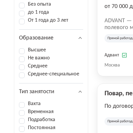
Без опыта
от 70 000 д
до 1 года
От 1 года до 3 лет
ADVANT — к
полевого м
региональн
Образование
Прямой работод
на террито
различных 
Высшее
Адвант
Не важно
Москва
Среднее
Среднее-специальное
Тип занятости
Повар, п
Вахта
По догово
Временная
Подработка
Прямой работод
Постоянная