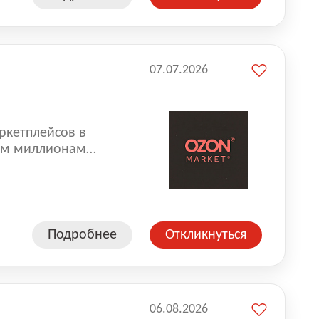
07.07.2026
ркетплейсов в
аем миллионам
одавцам — развивать
улыбкой 😊 Работая у
еской сети, где
а. Ozon
Подробнее
Откликнуться
ддержку
06.08.2026