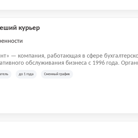
Пеший курьер
ренности
нт» — компания, работающая в сфере бухгалтерск
тивного обслуживания бизнеса с 1996 года. Орган
рована в Санкт-Петербурге и специализируется на 
атель
до 1 года
Сменный график
их лиц и коммерческих организаций.
м