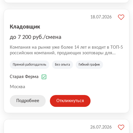
18.07.2026
Кладовщик
до 7 200 руб./смена
Компания на рынке уже более 14 лет и входит в ТОП-5
российских компаний, продающих зоотовары для
домашних животных. Помимо онлайн-магазина,
компания владеет 5 розничными магазинами, а также
Прямой работодатель
Без опыта
Гибкий график
представлена на всех крупнейших маркетплейсах
России (Wildberries, Ozon, Яндекс. Маркет и
Старая Ферма
СберМегаМаркет). «Старая ферма» специализируется
на глобальной доставке товаров по всей территории
Москва
России и за ее пределами. У компании более 18 000
SKU, премиальные бренды кормов и собственные
Подробнее
Откликнуться
СТМ.
26.07.2026