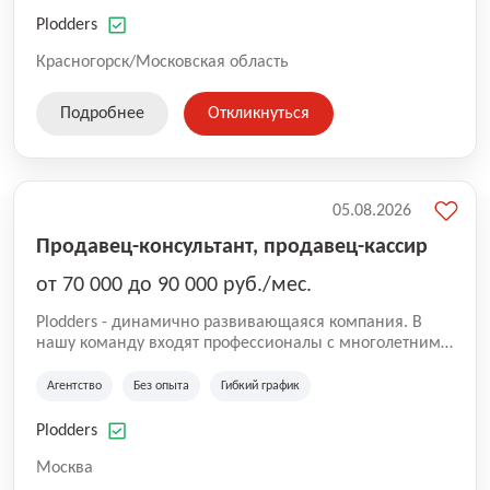
нам быть уверенными в надлежащем качестве
оказываемых услуг.
Plodders
Красногорск/Московская область
Подробнее
Откликнуться
05.08.2026
Продавец-консультант, продавец-кассир
от 70 000 до 90 000 руб./мес.
Plodders - динамично развивающаяся компания. В
нашу команду входят профессионалы с многолетним
опытом коммерческой и операционной деятельности
на рынке аутсорсинга, а накопленный опыт позволяют
Агентство
Без опыта
Гибкий график
нам быть уверенными в надлежащем качестве
оказываемых услуг.
Plodders
Москва