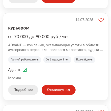
14.07.2026
курьером
от 70 000 до 90 000 руб./мес.
ADVANT — компания, оказывающая услуги в области
аутсорсинга персонала, полевого маркетинга, аудита и
сопровождения проектов для федеральных и
региональных клиентов. Мы работаем на рынке с
Прямой работодатель
От 1 года до 3 лет
Полный день
2001 года и реализуем проекты на территории России,
Казахстана и Беларуси, сотрудничая с компаниями из
Адвант
различных отраслей.
Москва
Подробнее
Откликнуться