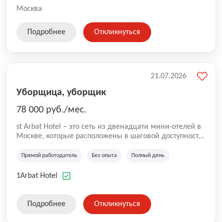
Москва
Подробнее
Откликнуться
21.07.2026
Уборщица, уборщик
78 000 руб./мес.
st Arbat Hotel – это сеть из двенадцати мини-отелей в
Москве, которые расположены в шаговой доступности
от метро Шоссе Энтузиастов, Авиамоторная,
Семеновская, Измайловская, Ботанический сад,
Прямой работодатель
Без опыта
Полный день
Чистые Пруды, Каширская, Таганская и
Академическая, Фрунзенская, Профсоюзная и
1Arbat Hotel
Тушинская. Все отели имеют рейтинг 8+ по оценкам
гостей booking.com
Подробнее
Откликнуться