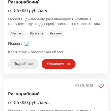
Разнорабочий
от 85 000 руб./мес.
Plodders - динамично развивающаяся компания. В
нашу команду входят профессионалы с многолетним
опытом коммерческой и операционной деятельности
на рынке аутсорсинга, а накопленный опыт позволяют
Агентство
Без опыта
Не важно
нам быть уверенными в надлежащем качестве
оказываемых услуг.
Plodders
Красногорск/Московская область
Подробнее
Откликнуться
05.08.2026
Разнорабочий
от 85 000 руб./мес.