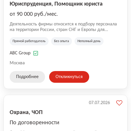
Юриспруденция, Помощник юриста
от 90 000 руб./мес.
Деятельность фирмы относится к подбору персонала
на территории России, стран СНГ и Европы для
юридических организаций, рекламе, искусству,
культуре и развлечениям, информационным
Прямой работодатель
Без опыта
Неполный день
технологиям, интернету.
ABC Group
Москва
Подробнее
Откликнуться
07.07.2026
Охрана, ЧОП
По договоренности