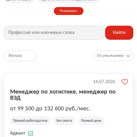
Сельское хозяйство
Дизайн, искусство, ивент
Развернуть
Бухгалтерия, финансы, инвестиции
Рабочие специальности
Фитнес, красота, спорт
Страхование
Найти
Медицина, фармацевтика
Маркетинг, PR, реклама
IT
Рестораны, кафе, общепит
Юриспруденция
HR, управление персоналом
Ритейл, продажи
Фильтр
Топ менеджмент, руководители
14.07.2026
Менеджер по логистике, менеджер по
ВЭД
от 99 500 до 132 600 руб./мес.
Прямой работодатель
Без опыта
Полный день
Адвант