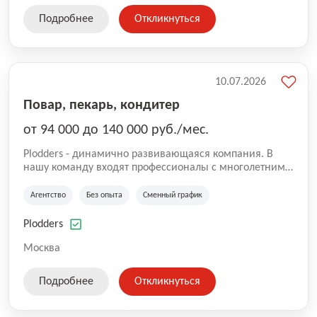
Подробнее
Откликнуться
10.07.2026
Повар, пекарь, кондитер
от 94 000 до 140 000 руб./мес.
Plodders - динамично развивающаяся компания. В
нашу команду входят профессионалы с многолетним
опытом коммерческой и операционной деятельности
на рынке аутсорсинга, а накопленный опыт позволяют
Агентство
Без опыта
Сменный график
нам быть уверенными в надлежащем качестве
оказываемых услуг.
Plodders
Москва
Подробнее
Откликнуться