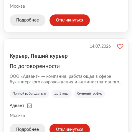
Москва
Подробнее
Откликнуться
14.07.2026
Курьер, Пеший курьер
По договоренности
ООО «Адвант» — компания, работающая в сфере
бухгалтерского сопровождения и административного
обслуживания бизнеса с 1996 года. Организация
зарегистрирована в Санкт-Петербурге и
Прямой работодатель
до 1 года
Сменный график
специализируется на оказании услуг для юридических
лиц и коммерческих организаций.
Адвант
Москва
Подробнее
Откликнуться