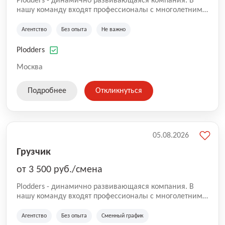
Plodders - динамично развивающаяся компания. В
нашу команду входят профессионалы с многолетним
опытом коммерческой и операционной деятельности
на рынке аутсорсинга, а накопленный опыт позволяют
Агентство
Без опыта
Не важно
нам быть уверенными в надлежащем качестве
оказываемых услуг.
Plodders
Москва
Подробнее
Откликнуться
05.08.2026
Грузчик
от 3 500 руб./смена
Plodders - динамично развивающаяся компания. В
нашу команду входят профессионалы с многолетним
опытом коммерческой и операционной деятельности
на рынке аутсорсинга, а накопленный опыт позволяют
Агентство
Без опыта
Сменный график