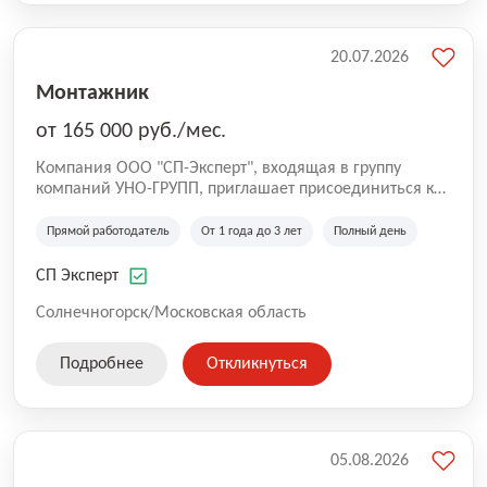
20.07.2026
Монтажник
от 165 000 руб./мес.
Компания ООО "СП-Эксперт", входящая в группу
компаний УНО-ГРУПП, приглашает присоединиться к
нашей команде на производственную площадку! Мы
работаем на рынке с 2005 года и оказываем комплекс
Прямой работодатель
От 1 года до 3 лет
Полный день
услуг по проектированию и строительству капитальных
зданий из гибридных модульных блоков свободной
СП Эксперт
планировки, используя современную технологию
гибридно-модульного строительства.
Солнечногорск/Московская область
Подробнее
Откликнуться
05.08.2026