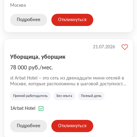
Москва
Подробнее
Откликнуться
21.07.2026
Уборщица, уборщик
78 000 руб./мес.
st Arbat Hotel – это сеть из двенадцати мини-отелей в
Москве, которые расположены в шаговой доступности
от метро Шоссе Энтузиастов, Авиамоторная,
Семеновская, Измайловская, Ботанический сад,
Прямой работодатель
Без опыта
Полный день
Чистые Пруды, Каширская, Таганская и
Академическая, Фрунзенская, Профсоюзная и
1Arbat Hotel
Тушинская. Все отели имеют рейтинг 8+ по оценкам
гостей booking.com
Подробнее
Откликнуться