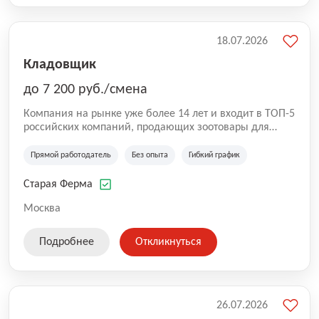
18.07.2026
Кладовщик
до 7 200 руб./смена
Компания на рынке уже более 14 лет и входит в ТОП-5
российских компаний, продающих зоотовары для
домашних животных. Помимо онлайн-магазина,
компания владеет 5 розничными магазинами, а также
Прямой работодатель
Без опыта
Гибкий график
представлена на всех крупнейших маркетплейсах
России (Wildberries, Ozon, Яндекс. Маркет и
Старая Ферма
СберМегаМаркет). «Старая ферма» специализируется
на глобальной доставке товаров по всей территории
Москва
России и за ее пределами. У компании более 18 000
SKU, премиальные бренды кормов и собственные
Подробнее
Откликнуться
СТМ.
26.07.2026