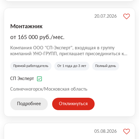
20.07.2026
Монтажник
от 165 000 руб./мес.
Компания ООО "СП-Эксперт", входящая в группу
компаний УНО-ГРУПП, приглашает присоединиться к
нашей команде на производственную площадку! Мы
работаем на рынке с 2005 года и оказываем комплекс
Прямой работодатель
От 1 года до 3 лет
Полный день
услуг по проектированию и строительству капитальных
зданий из гибридных модульных блоков свободной
СП Эксперт
планировки, используя современную технологию
гибридно-модульного строительства.
Солнечногорск/Московская область
Подробнее
Откликнуться
05.08.2026