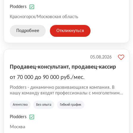
нам быть уверенными в надлежащем качестве
оказываемых услуг.
Plodders
Красногорск/Московская область
Подробнее
Откликнуться
05.08.2026
Продавец-консультант, продавец-кассир
от 70 000 до 90 000 руб./мес.
Plodders - динамично развивающаяся компания. В
нашу команду входят профессионалы с многолетним
опытом коммерческой и операционной деятельности
на рынке аутсорсинга, а накопленный опыт позволяют
Агентство
Без опыта
Гибкий график
нам быть уверенными в надлежащем качестве
оказываемых услуг.
Plodders
Москва