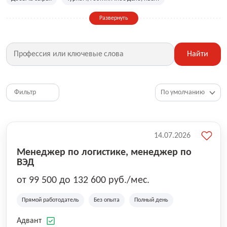
Сельское хозяйство
Дизайн, искусство, ивент
Развернуть
Бухгалтерия, финансы, инвестиции
Рабочие специальности
Фитнес, красота, спорт
Страхование
Найти
Медицина, фармацевтика
Маркетинг, PR, реклама
IT
Рестораны, кафе, общепит
Юриспруденция
HR, управление персоналом
Ритейл, продажи
Фильтр
Топ менеджмент, руководители
14.07.2026
Менеджер по логистике, менеджер по
ВЭД
от 99 500 до 132 600 руб./мес.
Прямой работодатель
Без опыта
Полный день
Адвант