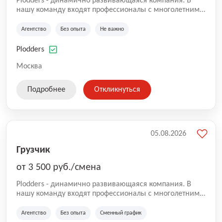
Plodders - динамично развивающаяся компания. В
нашу команду входят профессионалы с многолетним
опытом коммерческой и операционной деятельности
на рынке аутсорсинга, а накопленный опыт позволяют
Агентство
Без опыта
Не важно
нам быть уверенными в надлежащем качестве
оказываемых услуг.
Plodders
Москва
Подробнее
Откликнуться
05.08.2026
Грузчик
от 3 500 руб./смена
Plodders - динамично развивающаяся компания. В
нашу команду входят профессионалы с многолетним
опытом коммерческой и операционной деятельности
на рынке аутсорсинга, а накопленный опыт позволяют
Агентство
Без опыта
Сменный график