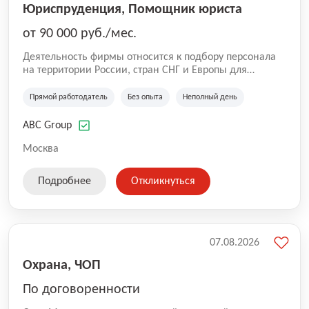
Юриспруденция, Помощник юриста
от 90 000 руб./мес.
Деятельность фирмы относится к подбору персонала
на территории России, стран СНГ и Европы для
юридических организаций, рекламе, искусству,
культуре и развлечениям, информационным
Прямой работодатель
Без опыта
Неполный день
технологиям, интернету.
ABC Group
Москва
Подробнее
Откликнуться
07.08.2026
Охрана, ЧОП
По договоренности