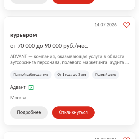
14.07.2026
курьером
от 70 000 до 90 000 руб./мес.
ADVANT — компания, оказывающая услуги в области
аутсорсинга персонала, полевого маркетинга, аудита и
сопровождения проектов для федеральных и
региональных клиентов. Мы работаем на рынке с
Прямой работодатель
От 1 года до 3 лет
Полный день
2001 года и реализуем проекты на территории России,
Казахстана и Беларуси, сотрудничая с компаниями из
Адвант
различных отраслей.
Москва
Подробнее
Откликнуться