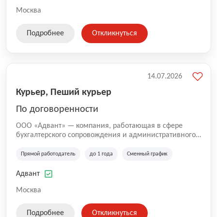
Москва
Подробнее
Откликнуться
14.07.2026
Курьер, Пеший курьер
По договоренности
ООО «Адвант» — компания, работающая в сфере
бухгалтерского сопровождения и административного
обслуживания бизнеса с 1996 года. Организация
зарегистрирована в Санкт-Петербурге и
Прямой работодатель
до 1 года
Сменный график
специализируется на оказании услуг для юридических
лиц и коммерческих организаций.
Адвант
Москва
Подробнее
Откликнуться