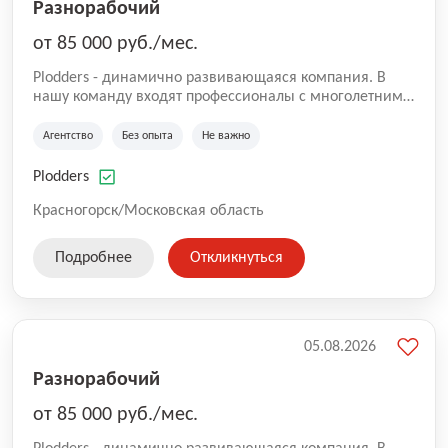
Разнорабочий
от 85 000 руб./мес.
Plodders - динамично развивающаяся компания. В
нашу команду входят профессионалы с многолетним
опытом коммерческой и операционной деятельности
на рынке аутсорсинга, а накопленный опыт позволяют
Агентство
Без опыта
Не важно
нам быть уверенными в надлежащем качестве
оказываемых услуг.
Plodders
Красногорск/Московская область
Подробнее
Откликнуться
05.08.2026
Разнорабочий
от 85 000 руб./мес.