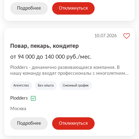
Подробнее
Откликнуться
10.07.2026
Повар, пекарь, кондитер
от 94 000 до 140 000 руб./мес.
Plodders - динамично развивающаяся компания. В
нашу команду входят профессионалы с многолетним
опытом коммерческой и операционной деятельности
на рынке аутсорсинга, а накопленный опыт позволяют
Агентство
Без опыта
Сменный график
нам быть уверенными в надлежащем качестве
оказываемых услуг.
Plodders
Москва
Подробнее
Откликнуться