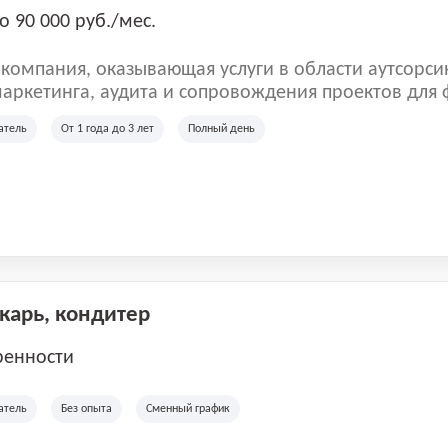
о 90 000 руб./мес.
омпания, оказывающая услуги в области аутсорси
аркетинга, аудита и сопровождения проектов для
ых клиентов. Мы работаем на рынке с 2001 года и
атель
От 1 года до 3 лет
Полный день
рии России, Казахстана и Беларуси, сотрудничая с
отраслей.
екарь, кондитер
ренности
атель
Без опыта
Сменный график