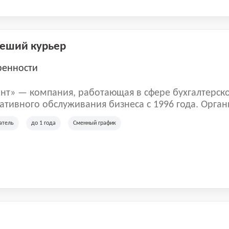
Пеший курьер
ренности
нт» — компания, работающая в сфере бухгалтерск
тивного обслуживания бизнеса с 1996 года. Орган
рована в Санкт-Петербурге и специализируется на 
атель
до 1 года
Сменный график
их лиц и коммерческих организаций.
м