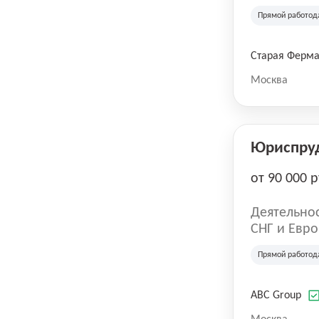
компания в
Прямой работод
крупнейших
СберМегаМ
товаров по
Старая Ферм
SKU, прем
Москва
Юриспру
от 90 000 р
Деятельнос
СНГ и Евро
развлечен
Прямой работод
ABC Group