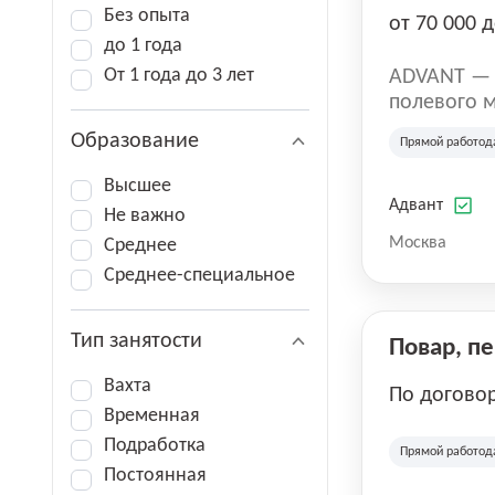
Без опыта
от 70 000 д
до 1 года
От 1 года до 3 лет
ADVANT — к
полевого м
региональн
Образование
Прямой работод
на террито
различных 
Высшее
Адвант
Не важно
Москва
Среднее
Среднее-специальное
Тип занятости
Повар, п
Вахта
По догово
Временная
Подработка
Прямой работод
Постоянная