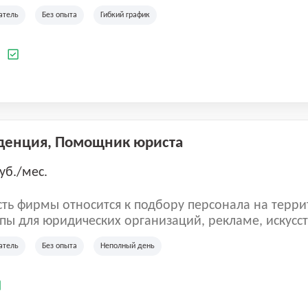
ладеет 5 розничными магазинами, а также предста
атель
Без опыта
Гибкий график
 маркетплейсах России (Wildberries, Ozon, Яндекс
аркет). «Старая ферма» специализируется на глоб
 всей территории России и за ее пределами. У ком
а
иальные бренды кормов и собственные СТМ.
денция, Помощник юриста
уб./мес.
ть фирмы относится к подбору персонала на терри
пы для юридических организаций, рекламе, искусств
иям, информационным технологиям, интернету.
атель
Без опыта
Неполный день