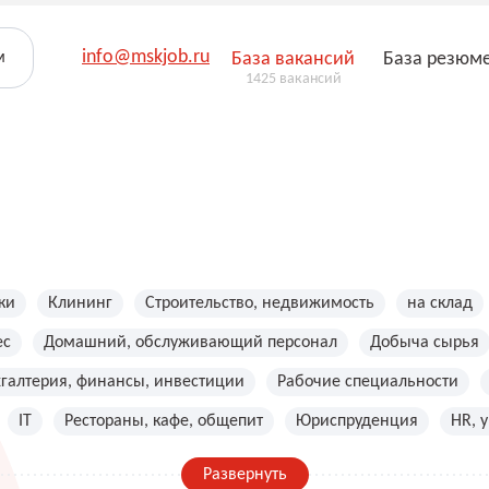
info@mskjob.ru
м
База вакансий
База резюм
1425 вакансий
ки
Клининг
Строительство, недвижимость
на склад
ес
Домашний, обслуживающий персонал
Добыча сырья
хгалтерия, финансы, инвестиции
Рабочие специальности
IT
Рестораны, кафе, общепит
Юриспруденция
HR, 
Развернуть