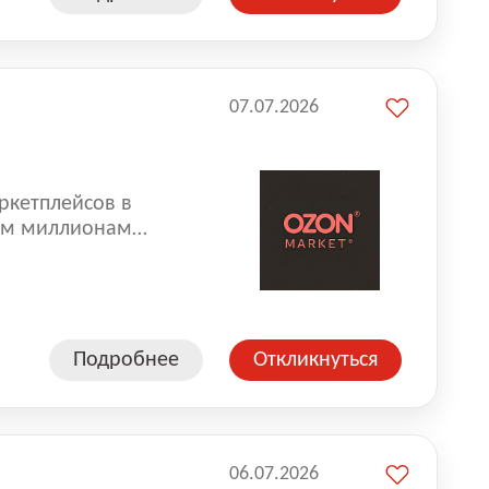
07.07.2026
ркетплейсов в
аем миллионам
одавцам — развивать
улыбкой 😊 Работая у
еской сети, где
а. Ozon
Подробнее
Откликнуться
ддержку
06.07.2026