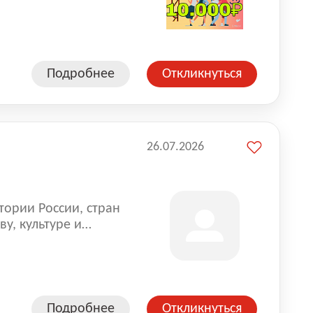
влена на всех
. Маркет и
альной доставке
пании более 18 000
Подробнее
Откликнуться
26.07.2026
тории России, стран
у, культуре и
Подробнее
Откликнуться