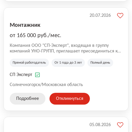
20.07.2026
Монтажник
от 165 000 руб./мес.
Компания ООО "СП-Эксперт", входящая в группу
компаний УНО-ГРУПП, приглашает присоединиться к
нашей команде на производственную площадку! Мы
работаем на рынке с 2005 года и оказываем комплекс
Прямой работодатель
От 1 года до 3 лет
Полный день
услуг по проектированию и строительству капитальных
зданий из гибридных модульных блоков свободной
СП Эксперт
планировки, используя современную технологию
гибридно-модульного строительства.
Солнечногорск/Московская область
Подробнее
Откликнуться
05.08.2026