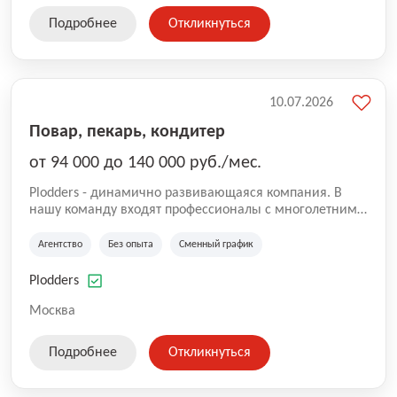
Подробнее
Откликнуться
10.07.2026
Повар, пекарь, кондитер
от 94 000 до 140 000 руб./мес.
Plodders - динамично развивающаяся компания. В
нашу команду входят профессионалы с многолетним
опытом коммерческой и операционной деятельности
на рынке аутсорсинга, а накопленный опыт позволяют
Агентство
Без опыта
Сменный график
нам быть уверенными в надлежащем качестве
оказываемых услуг.
Plodders
Москва
Подробнее
Откликнуться