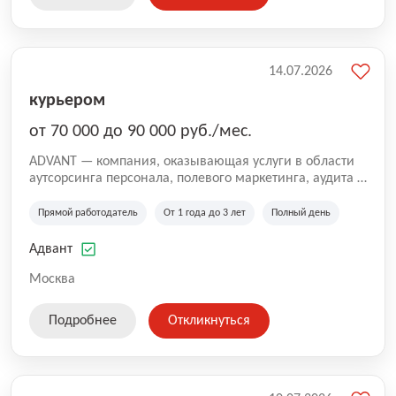
14.07.2026
курьером
от 70 000 до 90 000 руб./мес.
ADVANT — компания, оказывающая услуги в области
аутсорсинга персонала, полевого маркетинга, аудита и
сопровождения проектов для федеральных и
региональных клиентов. Мы работаем на рынке с
Прямой работодатель
От 1 года до 3 лет
Полный день
2001 года и реализуем проекты на территории России,
Казахстана и Беларуси, сотрудничая с компаниями из
Адвант
различных отраслей.
Москва
Подробнее
Откликнуться