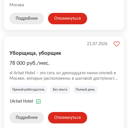
Москва
Подробнее
Откликнуться
21.07.2026
Уборщица, уборщик
78 000 руб./мес.
st Arbat Hotel – это сеть из двенадцати мини-отелей в
Москве, которые расположены в шаговой доступности
от метро Шоссе Энтузиастов, Авиамоторная,
Семеновская, Измайловская, Ботанический сад,
Прямой работодатель
Без опыта
Полный день
Чистые Пруды, Каширская, Таганская и
Академическая, Фрунзенская, Профсоюзная и
1Arbat Hotel
Тушинская. Все отели имеют рейтинг 8+ по оценкам
гостей booking.com
Подробнее
Откликнуться