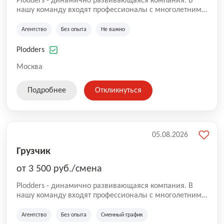
Plodders - динамично развивающаяся компания. В
нашу команду входят профессионалы с многолетним
опытом коммерческой и операционной деятельности
на рынке аутсорсинга, а накопленный опыт позволяют
Агентство
Без опыта
Не важно
нам быть уверенными в надлежащем качестве
оказываемых услуг.
Plodders
Москва
Подробнее
Откликнуться
05.08.2026
Грузчик
от 3 500 руб./смена
Plodders - динамично развивающаяся компания. В
нашу команду входят профессионалы с многолетним
опытом коммерческой и операционной деятельности
на рынке аутсорсинга, а накопленный опыт позволяют
Агентство
Без опыта
Сменный график