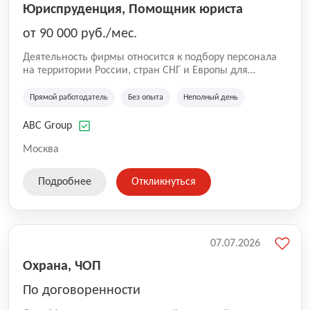
Юриспруденция, Помощник юриста
от 90 000 руб./мес.
Деятельность фирмы относится к подбору персонала
на территории России, стран СНГ и Европы для
юридических организаций, рекламе, искусству,
культуре и развлечениям, информационным
Прямой работодатель
Без опыта
Неполный день
технологиям, интернету.
ABC Group
Москва
Подробнее
Откликнуться
07.07.2026
Охрана, ЧОП
По договоренности