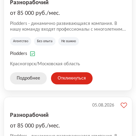
Разнорабочий
от 85 000 руб./мес.
Plodders - динамично развивающаяся компания. В
нашу команду входят профессионалы с многолетним
опытом коммерческой и операционной деятельности
на рынке аутсорсинга, а накопленный опыт позволяют
Агентство
Без опыта
Не важно
нам быть уверенными в надлежащем качестве
оказываемых услуг.
Plodders
Красногорск/Московская область
Подробнее
Откликнуться
05.08.2026
Разнорабочий
от 85 000 руб./мес.