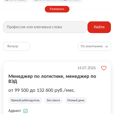
Сельское хозяйство
Дизайн, искусство, ивент
Развернуть
Бухгалтерия, финансы, инвестиции
Рабочие специальности
Фитнес, красота, спорт
Страхование
Найти
Медицина, фармацевтика
Маркетинг, PR, реклама
IT
Рестораны, кафе, общепит
Юриспруденция
HR, управление персоналом
Ритейл, продажи
Фильтр
Топ менеджмент, руководители
14.07.2026
Менеджер по логистике, менеджер по
ВЭД
от 99 500 до 132 600 руб./мес.
Прямой работодатель
Без опыта
Полный день
Адвант