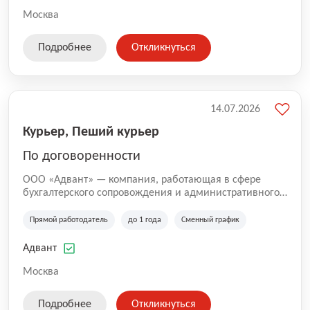
Москва
Подробнее
Откликнуться
14.07.2026
Курьер, Пеший курьер
По договоренности
ООО «Адвант» — компания, работающая в сфере
бухгалтерского сопровождения и административного
обслуживания бизнеса с 1996 года. Организация
зарегистрирована в Санкт-Петербурге и
Прямой работодатель
до 1 года
Сменный график
специализируется на оказании услуг для юридических
лиц и коммерческих организаций.
Адвант
Москва
Подробнее
Откликнуться