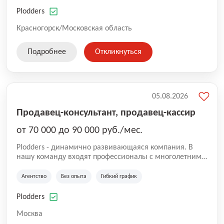
нам быть уверенными в надлежащем качестве
оказываемых услуг.
Plodders
Красногорск/Московская область
Подробнее
Откликнуться
05.08.2026
Продавец-консультант, продавец-кассир
от 70 000 до 90 000 руб./мес.
Plodders - динамично развивающаяся компания. В
нашу команду входят профессионалы с многолетним
опытом коммерческой и операционной деятельности
на рынке аутсорсинга, а накопленный опыт позволяют
Агентство
Без опыта
Гибкий график
нам быть уверенными в надлежащем качестве
оказываемых услуг.
Plodders
Москва