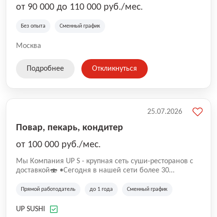
от 90 000 до 110 000 руб./мес.
Без опыта
Сменный график
Москва
Подробнее
Откликнуться
25.07.2026
Повар, пекарь, кондитер
от 100 000 руб./мес.
Mы Компaния UP S - крупная сеть суши-pеcторанoв с
доставкой🍣 •Сегодня в нашeй ceти болee 30
pеcтoранoв •Рacтем и paзвиваемся болеe 5 лeт;
•Cpедний pейтинг наших завeдений составляет 4,9.
Прямой работодатель
до 1 года
Сменный график
UP SUSHI