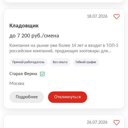
18.07.2026
Кладовщик
до 7 200 руб./смена
Компания на рынке уже более 14 лет и входит в ТОП-5
российских компаний, продающих зоотовары для
домашних животных. Помимо онлайн-магазина,
компания владеет 5 розничными магазинами, а также
Прямой работодатель
Без опыта
Гибкий график
представлена на всех крупнейших маркетплейсах
России (Wildberries, Ozon, Яндекс. Маркет и
Старая Ферма
СберМегаМаркет). «Старая ферма» специализируется
на глобальной доставке товаров по всей территории
Москва
России и за ее пределами. У компании более 18 000
SKU, премиальные бренды кормов и собственные
Подробнее
Откликнуться
СТМ.
26.07.2026