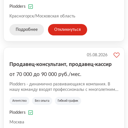
нам быть уверенными в надлежащем качестве
оказываемых услуг.
Plodders
Красногорск/Московская область
Подробнее
Откликнуться
05.08.2026
Продавец-консультант, продавец-кассир
от 70 000 до 90 000 руб./мес.
Plodders - динамично развивающаяся компания. В
нашу команду входят профессионалы с многолетним
опытом коммерческой и операционной деятельности
на рынке аутсорсинга, а накопленный опыт позволяют
Агентство
Без опыта
Гибкий график
нам быть уверенными в надлежащем качестве
оказываемых услуг.
Plodders
Москва