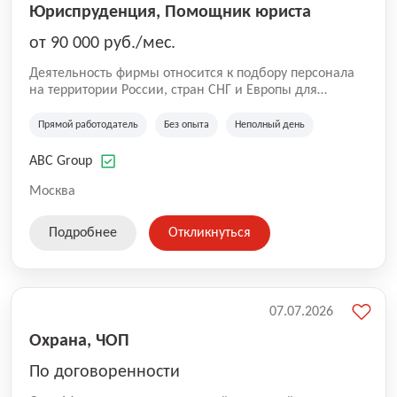
Юриспруденция, Помощник юриста
от 90 000 руб./мес.
Деятельность фирмы относится к подбору персонала
на территории России, стран СНГ и Европы для
юридических организаций, рекламе, искусству,
культуре и развлечениям, информационным
Прямой работодатель
Без опыта
Неполный день
технологиям, интернету.
ABC Group
Москва
Подробнее
Откликнуться
07.07.2026
Охрана, ЧОП
По договоренности