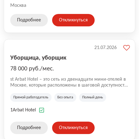
Москва
Подробнее
Откликнуться
21.07.2026
Уборщица, уборщик
78 000 руб./мес.
st Arbat Hotel – это сеть из двенадцати мини-отелей в
Москве, которые расположены в шаговой доступности
от метро Шоссе Энтузиастов, Авиамоторная,
Семеновская, Измайловская, Ботанический сад,
Прямой работодатель
Без опыта
Полный день
Чистые Пруды, Каширская, Таганская и
Академическая, Фрунзенская, Профсоюзная и
1Arbat Hotel
Тушинская. Все отели имеют рейтинг 8+ по оценкам
гостей booking.com
Подробнее
Откликнуться