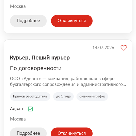
Москва
Подробнее
Откликнуться
14.07.2026
Курьер, Пеший курьер
По договоренности
ООО «Адвант» — компания, работающая в сфере
бухгалтерского сопровождения и административного
обслуживания бизнеса с 1996 года. Организация
зарегистрирована в Санкт-Петербурге и
Прямой работодатель
до 1 года
Сменный график
специализируется на оказании услуг для юридических
лиц и коммерческих организаций.
Адвант
Москва
Подробнее
Откликнуться