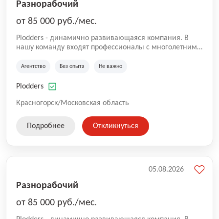
Разнорабочий
от 85 000 руб./мес.
Plodders - динамично развивающаяся компания. В
нашу команду входят профессионалы с многолетним
опытом коммерческой и операционной деятельности
на рынке аутсорсинга, а накопленный опыт позволяют
Агентство
Без опыта
Не важно
нам быть уверенными в надлежащем качестве
оказываемых услуг.
Plodders
Красногорск/Московская область
Подробнее
Откликнуться
05.08.2026
Разнорабочий
от 85 000 руб./мес.