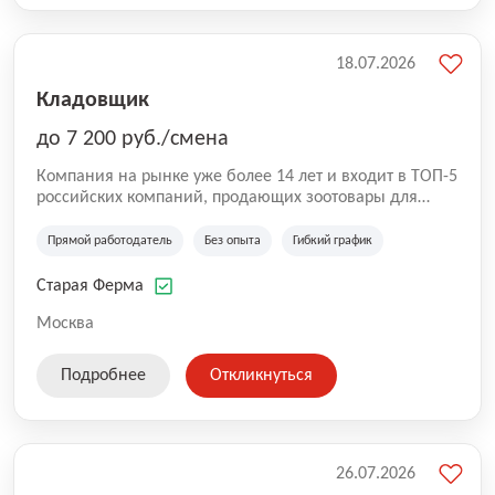
18.07.2026
Кладовщик
до 7 200 руб./смена
Компания на рынке уже более 14 лет и входит в ТОП-5
российских компаний, продающих зоотовары для
домашних животных. Помимо онлайн-магазина,
компания владеет 5 розничными магазинами, а также
Прямой работодатель
Без опыта
Гибкий график
представлена на всех крупнейших маркетплейсах
России (Wildberries, Ozon, Яндекс. Маркет и
Старая Ферма
СберМегаМаркет). «Старая ферма» специализируется
на глобальной доставке товаров по всей территории
Москва
России и за ее пределами. У компании более 18 000
SKU, премиальные бренды кормов и собственные
Подробнее
Откликнуться
СТМ.
26.07.2026