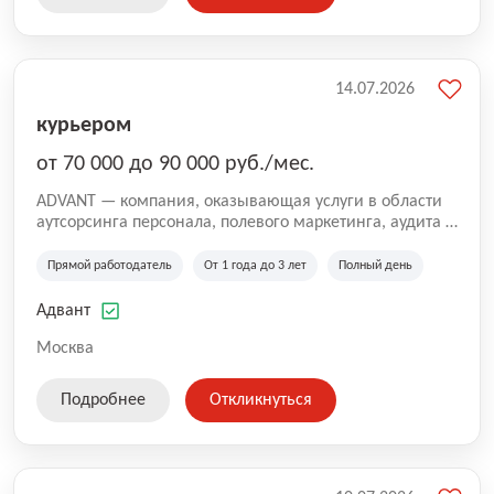
14.07.2026
курьером
от 70 000 до 90 000 руб./мес.
ADVANT — компания, оказывающая услуги в области
аутсорсинга персонала, полевого маркетинга, аудита и
сопровождения проектов для федеральных и
региональных клиентов. Мы работаем на рынке с
Прямой работодатель
От 1 года до 3 лет
Полный день
2001 года и реализуем проекты на территории России,
Казахстана и Беларуси, сотрудничая с компаниями из
Адвант
различных отраслей.
Москва
Подробнее
Откликнуться