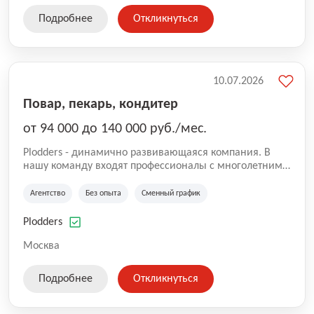
Подробнее
Откликнуться
10.07.2026
Повар, пекарь, кондитер
от 94 000 до 140 000 руб./мес.
Plodders - динамично развивающаяся компания. В
нашу команду входят профессионалы с многолетним
опытом коммерческой и операционной деятельности
на рынке аутсорсинга, а накопленный опыт позволяют
Агентство
Без опыта
Сменный график
нам быть уверенными в надлежащем качестве
оказываемых услуг.
Plodders
Москва
Подробнее
Откликнуться