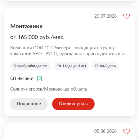
20.07.2026
Монтажник
от 165 000 руб./мес.
Компания ООО "СП-Эксперт", входящая в группу
компаний УНО-ГРУПП, приглашает присоединиться к
нашей команде на производственную площадку! Мы
работаем на рынке с 2005 года и оказываем комплекс
Прямой работодатель
От 1 года до 3 лет
Полный день
услуг по проектированию и строительству капитальных
зданий из гибридных модульных блоков свободной
СП Эксперт
планировки, используя современную технологию
гибридно-модульного строительства.
Солнечногорск/Московская область
Подробнее
Откликнуться
05.08.2026