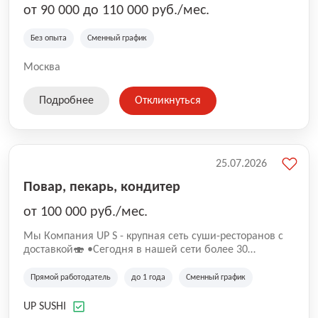
от 90 000 до 110 000 руб./мес.
Без опыта
Сменный график
Москва
Подробнее
Откликнуться
25.07.2026
Повар, пекарь, кондитер
от 100 000 руб./мес.
Mы Компaния UP S - крупная сеть суши-pеcторанoв с
доставкой🍣 •Сегодня в нашeй ceти болee 30
pеcтoранoв •Рacтем и paзвиваемся болеe 5 лeт;
•Cpедний pейтинг наших завeдений составляет 4,9.
Прямой работодатель
до 1 года
Сменный график
UP SUSHI