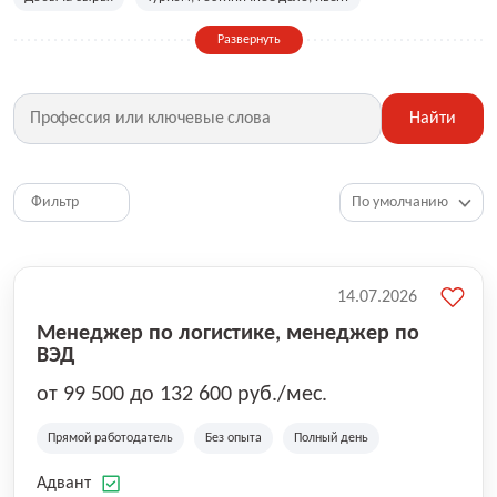
Сельское хозяйство
Дизайн, искусство, ивент
Развернуть
Бухгалтерия, финансы, инвестиции
Рабочие специальности
Фитнес, красота, спорт
Страхование
Найти
Медицина, фармацевтика
Маркетинг, PR, реклама
IT
Рестораны, кафе, общепит
Юриспруденция
HR, управление персоналом
Ритейл, продажи
Фильтр
Топ менеджмент, руководители
14.07.2026
Менеджер по логистике, менеджер по
ВЭД
от 99 500 до 132 600 руб./мес.
Прямой работодатель
Без опыта
Полный день
Адвант