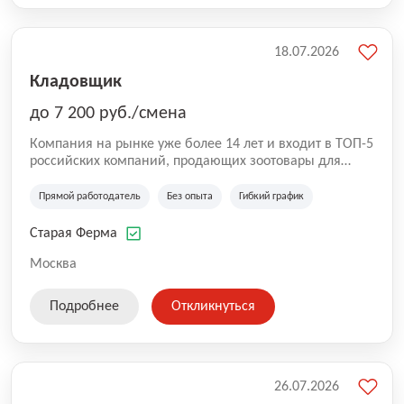
18.07.2026
Кладовщик
до 7 200 руб./смена
Компания на рынке уже более 14 лет и входит в ТОП-5
российских компаний, продающих зоотовары для
домашних животных. Помимо онлайн-магазина,
компания владеет 5 розничными магазинами, а также
Прямой работодатель
Без опыта
Гибкий график
представлена на всех крупнейших маркетплейсах
России (Wildberries, Ozon, Яндекс. Маркет и
Старая Ферма
СберМегаМаркет). «Старая ферма» специализируется
на глобальной доставке товаров по всей территории
Москва
России и за ее пределами. У компании более 18 000
SKU, премиальные бренды кормов и собственные
Подробнее
Откликнуться
СТМ.
26.07.2026