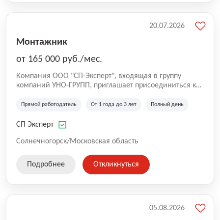
20.07.2026
Монтажник
от 165 000 руб./мес.
Компания ООО "СП-Эксперт", входящая в группу
компаний УНО-ГРУПП, приглашает присоединиться к
нашей команде на производственную площадку! Мы
работаем на рынке с 2005 года и оказываем комплекс
Прямой работодатель
От 1 года до 3 лет
Полный день
услуг по проектированию и строительству капитальных
зданий из гибридных модульных блоков свободной
СП Эксперт
планировки, используя современную технологию
гибридно-модульного строительства.
Солнечногорск/Московская область
Подробнее
Откликнуться
05.08.2026