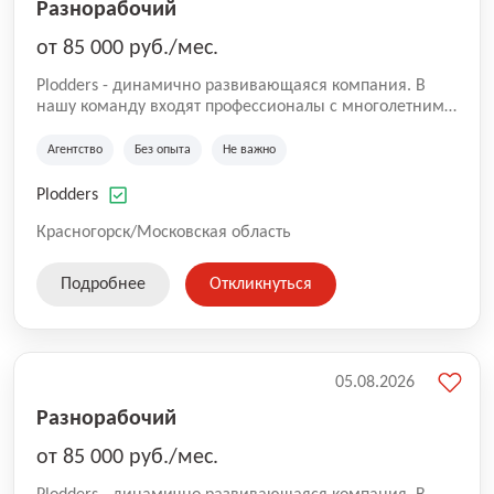
Разнорабочий
от 85 000 руб./мес.
Plodders - динамично развивающаяся компания. В
нашу команду входят профессионалы с многолетним
опытом коммерческой и операционной деятельности
на рынке аутсорсинга, а накопленный опыт позволяют
Агентство
Без опыта
Не важно
нам быть уверенными в надлежащем качестве
оказываемых услуг.
Plodders
Красногорск/Московская область
Подробнее
Откликнуться
05.08.2026
Разнорабочий
от 85 000 руб./мес.