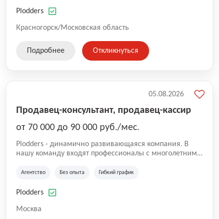
нам быть уверенными в надлежащем качестве
оказываемых услуг.
Plodders
Красногорск/Московская область
Подробнее
Откликнуться
05.08.2026
Продавец-консультант, продавец-кассир
от 70 000 до 90 000 руб./мес.
Plodders - динамично развивающаяся компания. В
нашу команду входят профессионалы с многолетним
опытом коммерческой и операционной деятельности
на рынке аутсорсинга, а накопленный опыт позволяют
Агентство
Без опыта
Гибкий график
нам быть уверенными в надлежащем качестве
оказываемых услуг.
Plodders
Москва