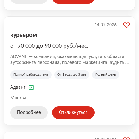
14.07.2026
курьером
от 70 000 до 90 000 руб./мес.
ADVANT — компания, оказывающая услуги в области
аутсорсинга персонала, полевого маркетинга, аудита и
сопровождения проектов для федеральных и
региональных клиентов. Мы работаем на рынке с
Прямой работодатель
От 1 года до 3 лет
Полный день
2001 года и реализуем проекты на территории России,
Казахстана и Беларуси, сотрудничая с компаниями из
Адвант
различных отраслей.
Москва
Подробнее
Откликнуться