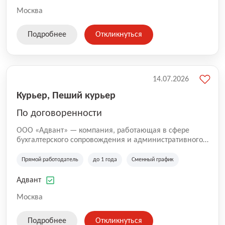
Москва
Подробнее
Откликнуться
14.07.2026
Курьер, Пеший курьер
По договоренности
ООО «Адвант» — компания, работающая в сфере
бухгалтерского сопровождения и административного
обслуживания бизнеса с 1996 года. Организация
зарегистрирована в Санкт-Петербурге и
Прямой работодатель
до 1 года
Сменный график
специализируется на оказании услуг для юридических
лиц и коммерческих организаций.
Адвант
Москва
Подробнее
Откликнуться