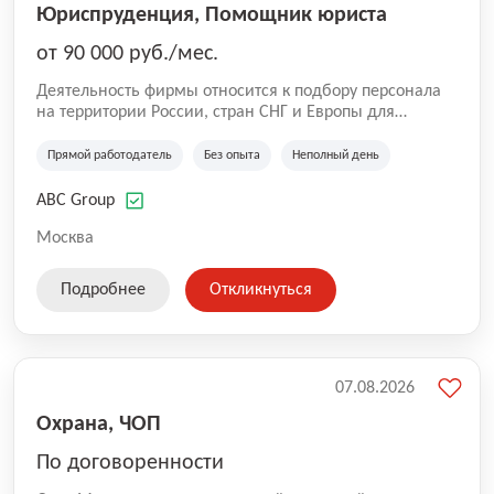
Юриспруденция, Помощник юриста
от 90 000 руб./мес.
Деятельность фирмы относится к подбору персонала
на территории России, стран СНГ и Европы для
юридических организаций, рекламе, искусству,
культуре и развлечениям, информационным
Прямой работодатель
Без опыта
Неполный день
технологиям, интернету.
ABC Group
Москва
Подробнее
Откликнуться
07.08.2026
Охрана, ЧОП
По договоренности