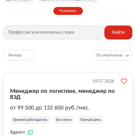
Сельское хозяйство
Дизайн, искусство, ивент
Развернуть
Бухгалтерия, финансы, инвестиции
Рабочие специальности
Фитнес, красота, спорт
Страхование
Найти
Медицина, фармацевтика
Маркетинг, PR, реклама
IT
Рестораны, кафе, общепит
Юриспруденция
HR, управление персоналом
Ритейл, продажи
Фильтр
Топ менеджмент, руководители
14.07.2026
Менеджер по логистике, менеджер по
ВЭД
от 99 500 до 132 600 руб./мес.
Прямой работодатель
Без опыта
Полный день
Адвант