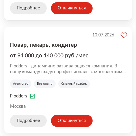
Подробнее
Откликнуться
10.07.2026
Повар, пекарь, кондитер
от 94 000 до 140 000 руб./мес.
Plodders - динамично развивающаяся компания. В
нашу команду входят профессионалы с многолетним
опытом коммерческой и операционной деятельности
на рынке аутсорсинга, а накопленный опыт позволяют
Агентство
Без опыта
Сменный график
нам быть уверенными в надлежащем качестве
оказываемых услуг.
Plodders
Москва
Подробнее
Откликнуться