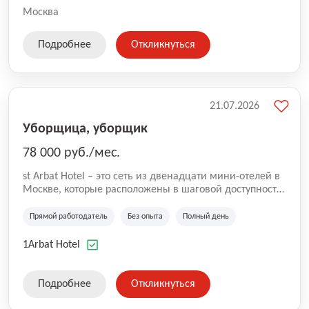
Москва
Подробнее
Откликнуться
21.07.2026
Уборщица, уборщик
78 000 руб./мес.
st Arbat Hotel – это сеть из двенадцати мини-отелей в
Москве, которые расположены в шаговой доступности
от метро Шоссе Энтузиастов, Авиамоторная,
Семеновская, Измайловская, Ботанический сад,
Прямой работодатель
Без опыта
Полный день
Чистые Пруды, Каширская, Таганская и
Академическая, Фрунзенская, Профсоюзная и
1Arbat Hotel
Тушинская. Все отели имеют рейтинг 8+ по оценкам
гостей booking.com
Подробнее
Откликнуться