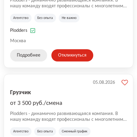
Plodders - динамично развивающаяся компания. В
нашу команду входят профессионалы с многолетним
опытом коммерческой и операционной деятельности
на рынке аутсорсинга, а накопленный опыт позволяют
Агентство
Без опыта
Не важно
нам быть уверенными в надлежащем качестве
оказываемых услуг.
Plodders
Москва
Подробнее
Откликнуться
05.08.2026
Грузчик
от 3 500 руб./смена
Plodders - динамично развивающаяся компания. В
нашу команду входят профессионалы с многолетним
опытом коммерческой и операционной деятельности
на рынке аутсорсинга, а накопленный опыт позволяют
Агентство
Без опыта
Сменный график