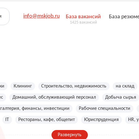
info@mskjob.ru
м
База вакансий
База резюм
1425 вакансий
ки
Клининг
Строительство, недвижимость
на склад
ес
Домашний, обслуживающий персонал
Добыча сырья
хгалтерия, финансы, инвестиции
Рабочие специальности
IT
Рестораны, кафе, общепит
Юриспруденция
HR, 
Развернуть