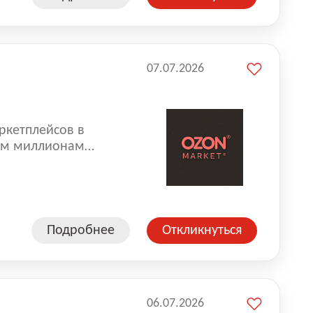
07.07.2026
ркетплейсов в
аем миллионам
одавцам — развивать
улыбкой 😊 Работая у
еской сети, где
а. Ozon
Подробнее
Откликнуться
ддержку
06.07.2026