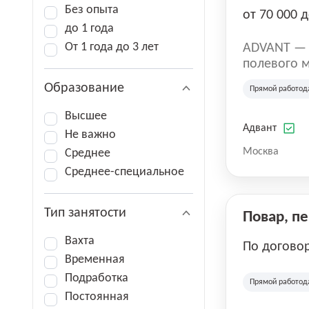
Без опыта
от 70 000 д
до 1 года
От 1 года до 3 лет
ADVANT — к
полевого м
региональн
Образование
Прямой работод
на террито
различных 
Высшее
Адвант
Не важно
Москва
Среднее
Среднее-специальное
Тип занятости
Повар, п
Вахта
По догово
Временная
Подработка
Прямой работод
Постоянная