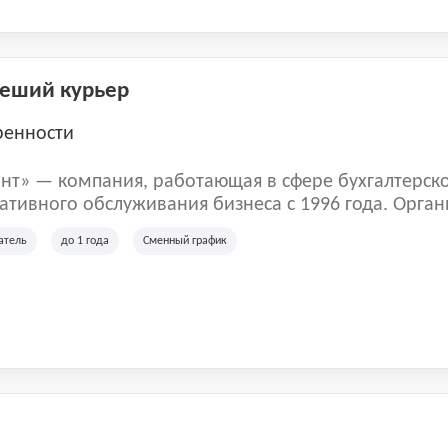
Пеший курьер
ренности
нт» — компания, работающая в сфере бухгалтерск
тивного обслуживания бизнеса с 1996 года. Орган
рована в Санкт-Петербурге и специализируется на 
атель
до 1 года
Сменный график
их лиц и коммерческих организаций.
м