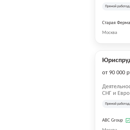
компания в
Прямой работод
крупнейших
СберМегаМ
товаров по
Старая Ферм
SKU, прем
Москва
Юриспру
от 90 000 р
Деятельнос
СНГ и Евро
развлечен
Прямой работод
ABC Group