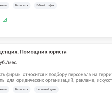
ладеет 5 розничными магазинами, а также предста
атель
Без опыта
Гибкий график
 маркетплейсах России (Wildberries, Ozon, Яндекс
аркет). «Старая ферма» специализируется на глоб
 всей территории России и за ее пределами. У ком
а
иальные бренды кормов и собственные СТМ.
денция, Помощник юриста
уб./мес.
ть фирмы относится к подбору персонала на терри
пы для юридических организаций, рекламе, искусств
иям, информационным технологиям, интернету.
атель
Без опыта
Неполный день