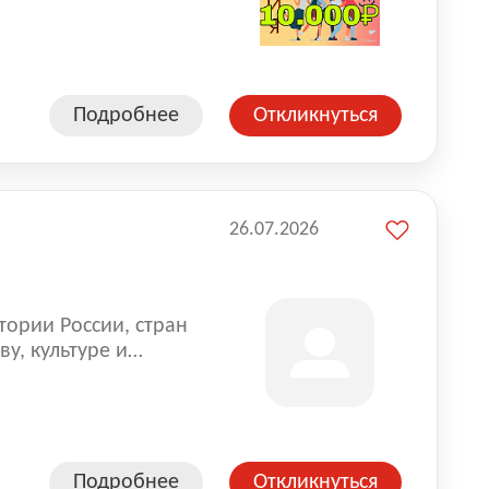
влена на всех
. Маркет и
альной доставке
пании более 18 000
Подробнее
Откликнуться
26.07.2026
тории России, стран
у, культуре и
Подробнее
Откликнуться