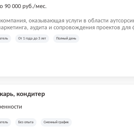
о 90 000 руб./мес.
омпания, оказывающая услуги в области аутсорси
аркетинга, аудита и сопровождения проектов для
ых клиентов. Мы работаем на рынке с 2001 года и
атель
От 1 года до 3 лет
Полный день
рии России, Казахстана и Беларуси, сотрудничая с
отраслей.
екарь, кондитер
ренности
атель
Без опыта
Сменный график