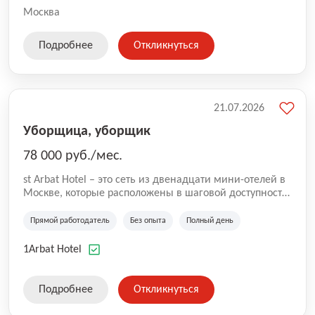
Москва
Подробнее
Откликнуться
21.07.2026
Уборщица, уборщик
78 000 руб./мес.
st Arbat Hotel – это сеть из двенадцати мини-отелей в
Москве, которые расположены в шаговой доступности
от метро Шоссе Энтузиастов, Авиамоторная,
Семеновская, Измайловская, Ботанический сад,
Прямой работодатель
Без опыта
Полный день
Чистые Пруды, Каширская, Таганская и
Академическая, Фрунзенская, Профсоюзная и
1Arbat Hotel
Тушинская. Все отели имеют рейтинг 8+ по оценкам
гостей booking.com
Подробнее
Откликнуться