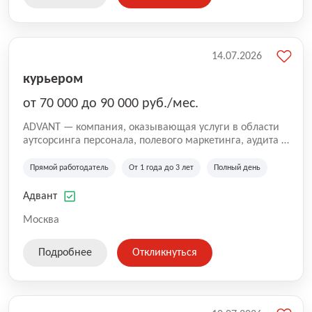
14.07.2026
курьером
от 70 000 до 90 000 руб./мес.
ADVANT — компания, оказывающая услуги в области
аутсорсинга персонала, полевого маркетинга, аудита и
сопровождения проектов для федеральных и
региональных клиентов. Мы работаем на рынке с
Прямой работодатель
От 1 года до 3 лет
Полный день
2001 года и реализуем проекты на территории России,
Казахстана и Беларуси, сотрудничая с компаниями из
Адвант
различных отраслей.
Москва
Подробнее
Откликнуться