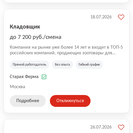
18.07.2026
Кладовщик
до 7 200 руб./смена
Компания на рынке уже более 14 лет и входит в ТОП-5
российских компаний, продающих зоотовары для
домашних животных. Помимо онлайн-магазина,
компания владеет 5 розничными магазинами, а также
Прямой работодатель
Без опыта
Гибкий график
представлена на всех крупнейших маркетплейсах
России (Wildberries, Ozon, Яндекс. Маркет и
Старая Ферма
СберМегаМаркет). «Старая ферма» специализируется
на глобальной доставке товаров по всей территории
Москва
России и за ее пределами. У компании более 18 000
SKU, премиальные бренды кормов и собственные
Подробнее
Откликнуться
СТМ.
26.07.2026