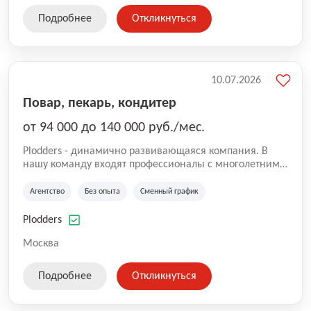
Подробнее
Откликнуться
10.07.2026
Повар, пекарь, кондитер
от 94 000 до 140 000 руб./мес.
Plodders - динамично развивающаяся компания. В
нашу команду входят профессионалы с многолетним
опытом коммерческой и операционной деятельности
на рынке аутсорсинга, а накопленный опыт позволяют
Агентство
Без опыта
Сменный график
нам быть уверенными в надлежащем качестве
оказываемых услуг.
Plodders
Москва
Подробнее
Откликнуться