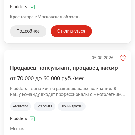
нам быть уверенными в надлежащем качестве
оказываемых услуг.
Plodders
Красногорск/Московская область
Подробнее
Откликнуться
05.08.2026
Продавец-консультант, продавец-кассир
от 70 000 до 90 000 руб./мес.
Plodders - динамично развивающаяся компания. В
нашу команду входят профессионалы с многолетним
опытом коммерческой и операционной деятельности
на рынке аутсорсинга, а накопленный опыт позволяют
Агентство
Без опыта
Гибкий график
нам быть уверенными в надлежащем качестве
оказываемых услуг.
Plodders
Москва