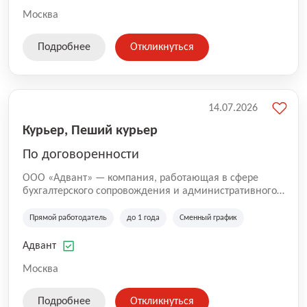
Москва
Подробнее
Откликнуться
14.07.2026
Курьер, Пеший курьер
По договоренности
ООО «Адвант» — компания, работающая в сфере
бухгалтерского сопровождения и административного
обслуживания бизнеса с 1996 года. Организация
зарегистрирована в Санкт-Петербурге и
Прямой работодатель
до 1 года
Сменный график
специализируется на оказании услуг для юридических
лиц и коммерческих организаций.
Адвант
Москва
Подробнее
Откликнуться