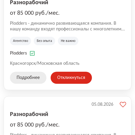
Разнорабочий
от 85 000 руб./мес.
Plodders - динамично развивающаяся компания. В
нашу команду входят профессионалы с многолетним
опытом коммерческой и операционной деятельности
на рынке аутсорсинга, а накопленный опыт позволяют
Агентство
Без опыта
Не важно
нам быть уверенными в надлежащем качестве
оказываемых услуг.
Plodders
Красногорск/Московская область
Подробнее
Откликнуться
05.08.2026
Разнорабочий
от 85 000 руб./мес.