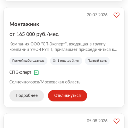
20.07.2026
Монтажник
от 165 000 руб./мес.
Компания ООО "СП-Эксперт", входящая в группу
компаний УНО-ГРУПП, приглашает присоединиться к
нашей команде на производственную площадку! Мы
работаем на рынке с 2005 года и оказываем комплекс
Прямой работодатель
От 1 года до 3 лет
Полный день
услуг по проектированию и строительству капитальных
зданий из гибридных модульных блоков свободной
СП Эксперт
планировки, используя современную технологию
гибридно-модульного строительства.
Солнечногорск/Московская область
Подробнее
Откликнуться
05.08.2026