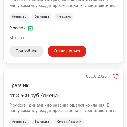
Plodders - динамично развивающаяся компания. В
нашу команду входят профессионалы с многолетним
опытом коммерческой и операционной деятельности
на рынке аутсорсинга, а накопленный опыт позволяют
Агентство
Без опыта
Не важно
нам быть уверенными в надлежащем качестве
оказываемых услуг.
Plodders
Москва
Подробнее
Откликнуться
05.08.2026
Грузчик
от 3 500 руб./смена
Plodders - динамично развивающаяся компания. В
нашу команду входят профессионалы с многолетним
опытом коммерческой и операционной деятельности
на рынке аутсорсинга, а накопленный опыт позволяют
Агентство
Без опыта
Сменный график