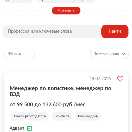
Сельское хозяйство
Дизайн, искусство, ивент
Развернуть
Бухгалтерия, финансы, инвестиции
Рабочие специальности
Фитнес, красота, спорт
Страхование
Найти
Медицина, фармацевтика
Маркетинг, PR, реклама
IT
Рестораны, кафе, общепит
Юриспруденция
HR, управление персоналом
Ритейл, продажи
Фильтр
Топ менеджмент, руководители
14.07.2026
Менеджер по логистике, менеджер по
ВЭД
от 99 500 до 132 600 руб./мес.
Прямой работодатель
Без опыта
Полный день
Адвант