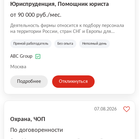
Юриспруденция, Помощник юриста
от 90 000 руб./мес.
Деятельность фирмы относится к подбору персонала
на территории России, стран СНГ и Европы для
юридических организаций, рекламе, искусству,
культуре и развлечениям, информационным
Прямой работодатель
Без опыта
Неполный день
технологиям, интернету.
ABC Group
Москва
Подробнее
Откликнуться
07.08.2026
Охрана, ЧОП
По договоренности