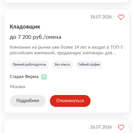
18.07.2026
Кладовщик
до 7 200 руб./смена
Компания на рынке уже более 14 лет и входит в ТОП-5
российских компаний, продающих зоотовары для
домашних животных. Помимо онлайн-магазина,
компания владеет 5 розничными магазинами, а также
Прямой работодатель
Без опыта
Гибкий график
представлена на всех крупнейших маркетплейсах
России (Wildberries, Ozon, Яндекс. Маркет и
Старая Ферма
СберМегаМаркет). «Старая ферма» специализируется
на глобальной доставке товаров по всей территории
Москва
России и за ее пределами. У компании более 18 000
SKU, премиальные бренды кормов и собственные
Подробнее
Откликнуться
СТМ.
26.07.2026