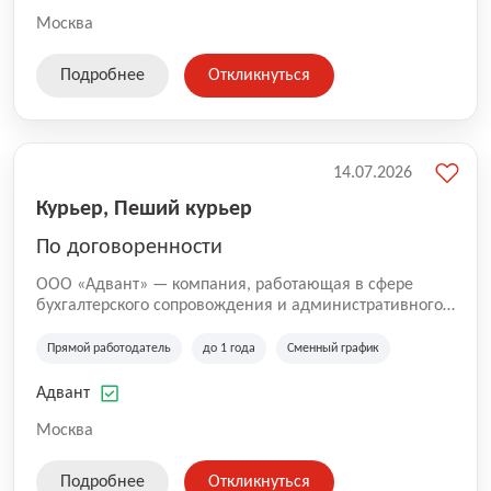
Москва
Подробнее
Откликнуться
14.07.2026
Курьер, Пеший курьер
По договоренности
ООО «Адвант» — компания, работающая в сфере
бухгалтерского сопровождения и административного
обслуживания бизнеса с 1996 года. Организация
зарегистрирована в Санкт-Петербурге и
Прямой работодатель
до 1 года
Сменный график
специализируется на оказании услуг для юридических
лиц и коммерческих организаций.
Адвант
Москва
Подробнее
Откликнуться