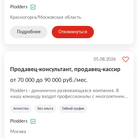
нам быть уверенными в надлежащем качестве
оказываемых услуг.
Plodders
Красногорск/Московская область
Подробнее
Откликнуться
05.08.2026
Продавец-консультант, продавец-кассир
от 70 000 до 90 000 руб./мес.
Plodders - динамично развивающаяся компания. В
нашу команду входят профессионалы с многолетним
опытом коммерческой и операционной деятельности
на рынке аутсорсинга, а накопленный опыт позволяют
Агентство
Без опыта
Гибкий график
нам быть уверенными в надлежащем качестве
оказываемых услуг.
Plodders
Москва