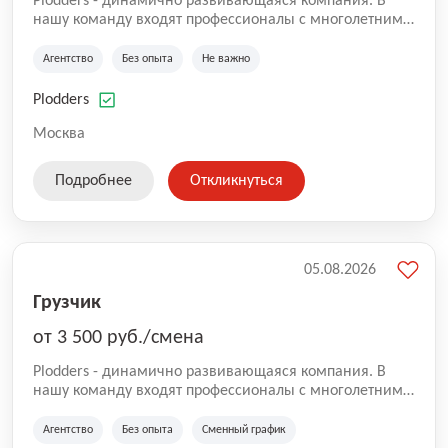
Plodders - динамично развивающаяся компания. В
нашу команду входят профессионалы с многолетним
опытом коммерческой и операционной деятельности
на рынке аутсорсинга, а накопленный опыт позволяют
Агентство
Без опыта
Не важно
нам быть уверенными в надлежащем качестве
оказываемых услуг.
Plodders
Москва
Подробнее
Откликнуться
05.08.2026
Грузчик
от 3 500 руб./смена
Plodders - динамично развивающаяся компания. В
нашу команду входят профессионалы с многолетним
опытом коммерческой и операционной деятельности
на рынке аутсорсинга, а накопленный опыт позволяют
Агентство
Без опыта
Сменный график