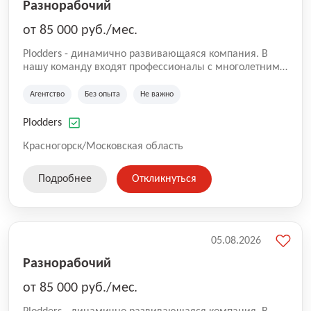
Разнорабочий
от 85 000 руб./мес.
Plodders - динамично развивающаяся компания. В
нашу команду входят профессионалы с многолетним
опытом коммерческой и операционной деятельности
на рынке аутсорсинга, а накопленный опыт позволяют
Агентство
Без опыта
Не важно
нам быть уверенными в надлежащем качестве
оказываемых услуг.
Plodders
Красногорск/Московская область
Подробнее
Откликнуться
05.08.2026
Разнорабочий
от 85 000 руб./мес.