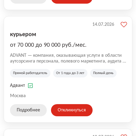
14.07.2026
курьером
от 70 000 до 90 000 руб./мес.
ADVANT — компания, оказывающая услуги в области
аутсорсинга персонала, полевого маркетинга, аудита и
сопровождения проектов для федеральных и
региональных клиентов. Мы работаем на рынке с
Прямой работодатель
От 1 года до 3 лет
Полный день
2001 года и реализуем проекты на территории России,
Казахстана и Беларуси, сотрудничая с компаниями из
Адвант
различных отраслей.
Москва
Подробнее
Откликнуться