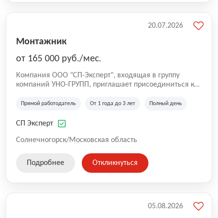
20.07.2026
Монтажник
от 165 000 руб./мес.
Компания ООО "СП-Эксперт", входящая в группу
компаний УНО-ГРУПП, приглашает присоединиться к
нашей команде на производственную площадку! Мы
работаем на рынке с 2005 года и оказываем комплекс
Прямой работодатель
От 1 года до 3 лет
Полный день
услуг по проектированию и строительству капитальных
зданий из гибридных модульных блоков свободной
СП Эксперт
планировки, используя современную технологию
гибридно-модульного строительства.
Солнечногорск/Московская область
Подробнее
Откликнуться
05.08.2026