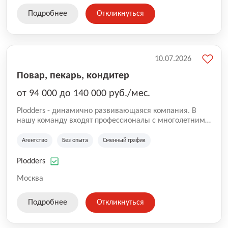
Подробнее
Откликнуться
10.07.2026
Повар, пекарь, кондитер
от 94 000 до 140 000 руб./мес.
Plodders - динамично развивающаяся компания. В
нашу команду входят профессионалы с многолетним
опытом коммерческой и операционной деятельности
на рынке аутсорсинга, а накопленный опыт позволяют
Агентство
Без опыта
Сменный график
нам быть уверенными в надлежащем качестве
оказываемых услуг.
Plodders
Москва
Подробнее
Откликнуться