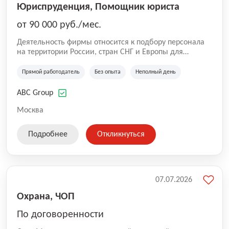
Юриспруденция, Помощник юриста
от 90 000 руб./мес.
Деятельность фирмы относится к подбору персонала
на территории России, стран СНГ и Европы для
юридических организаций, рекламе, искусству,
культуре и развлечениям, информационным
Прямой работодатель
Без опыта
Неполный день
технологиям, интернету.
ABC Group
Москва
Подробнее
Откликнуться
07.07.2026
Охрана, ЧОП
По договоренности