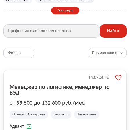
Сельское хозяйство
Дизайн, искусство, ивент
Развернуть
Бухгалтерия, финансы, инвестиции
Рабочие специальности
Фитнес, красота, спорт
Страхование
Найти
Медицина, фармацевтика
Маркетинг, PR, реклама
IT
Рестораны, кафе, общепит
Юриспруденция
HR, управление персоналом
Ритейл, продажи
Фильтр
Топ менеджмент, руководители
14.07.2026
Менеджер по логистике, менеджер по
ВЭД
от 99 500 до 132 600 руб./мес.
Прямой работодатель
Без опыта
Полный день
Адвант