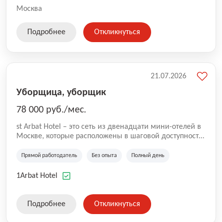
Москва
Подробнее
Откликнуться
21.07.2026
Уборщица, уборщик
78 000 руб./мес.
st Arbat Hotel – это сеть из двенадцати мини-отелей в
Москве, которые расположены в шаговой доступности
от метро Шоссе Энтузиастов, Авиамоторная,
Семеновская, Измайловская, Ботанический сад,
Прямой работодатель
Без опыта
Полный день
Чистые Пруды, Каширская, Таганская и
Академическая, Фрунзенская, Профсоюзная и
1Arbat Hotel
Тушинская. Все отели имеют рейтинг 8+ по оценкам
гостей booking.com
Подробнее
Откликнуться