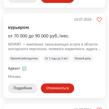
14.07.2026
курьером
от 70 000 до 90 000 руб./мес.
ADVANT — компания, оказывающая услуги в области
аутсорсинга персонала, полевого маркетинга, аудита и
сопровождения проектов для федеральных и
региональных клиентов. Мы работаем на рынке с
Прямой работодатель
От 1 года до 3 лет
Полный день
2001 года и реализуем проекты на территории России,
Казахстана и Беларуси, сотрудничая с компаниями из
Адвант
различных отраслей.
Москва
Подробнее
Откликнуться