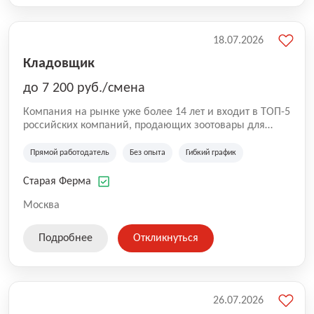
18.07.2026
Кладовщик
до 7 200 руб./смена
Компания на рынке уже более 14 лет и входит в ТОП-5
российских компаний, продающих зоотовары для
домашних животных. Помимо онлайн-магазина,
компания владеет 5 розничными магазинами, а также
Прямой работодатель
Без опыта
Гибкий график
представлена на всех крупнейших маркетплейсах
России (Wildberries, Ozon, Яндекс. Маркет и
Старая Ферма
СберМегаМаркет). «Старая ферма» специализируется
на глобальной доставке товаров по всей территории
Москва
России и за ее пределами. У компании более 18 000
SKU, премиальные бренды кормов и собственные
Подробнее
Откликнуться
СТМ.
26.07.2026