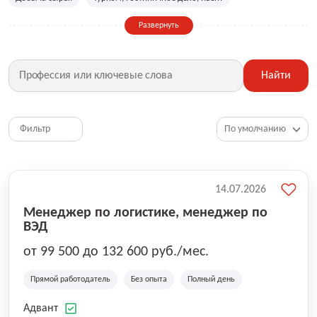
Сельское хозяйство
Дизайн, искусство, ивент
Развернуть
Бухгалтерия, финансы, инвестиции
Рабочие специальности
Фитнес, красота, спорт
Страхование
Найти
Медицина, фармацевтика
Маркетинг, PR, реклама
IT
Рестораны, кафе, общепит
Юриспруденция
HR, управление персоналом
Ритейл, продажи
Фильтр
Топ менеджмент, руководители
14.07.2026
Менеджер по логистике, менеджер по
ВЭД
от 99 500 до 132 600 руб./мес.
Прямой работодатель
Без опыта
Полный день
Адвант