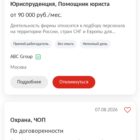
Юриспруденция, Помощник юриста
от 90 000 руб./мес.
Деятельность фирмы относится к подбору персонала
на территории России, стран СНГ и Европы для
юридических организаций, рекламе, искусству,
культуре и развлечениям, информационным
Прямой работодатель
Без опыта
Неполный день
технологиям, интернету.
ABC Group
Москва
Подробнее
Откликнуться
07.08.2026
Охрана, ЧОП
По договоренности