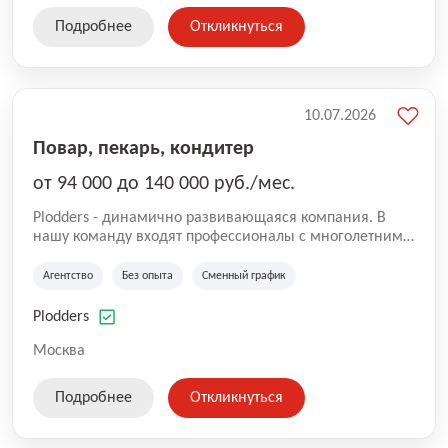
Подробнее
Откликнуться
10.07.2026
Повар, пекарь, кондитер
от 94 000 до 140 000 руб./мес.
Plodders - динамично развивающаяся компания. В
нашу команду входят профессионалы с многолетним
опытом коммерческой и операционной деятельности
на рынке аутсорсинга, а накопленный опыт позволяют
Агентство
Без опыта
Сменный график
нам быть уверенными в надлежащем качестве
оказываемых услуг.
Plodders
Москва
Подробнее
Откликнуться