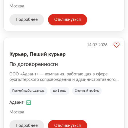
Москва
Подробнее
Откликнуться
14.07.2026
Курьер, Пеший курьер
По договоренности
ООО «Адвант» — компания, работающая в сфере
бухгалтерского сопровождения и административного
обслуживания бизнеса с 1996 года. Организация
зарегистрирована в Санкт-Петербурге и
Прямой работодатель
до 1 года
Сменный график
специализируется на оказании услуг для юридических
лиц и коммерческих организаций.
Адвант
Москва
Подробнее
Откликнуться