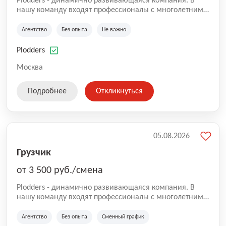
Plodders - динамично развивающаяся компания. В
нашу команду входят профессионалы с многолетним
опытом коммерческой и операционной деятельности
на рынке аутсорсинга, а накопленный опыт позволяют
Агентство
Без опыта
Не важно
нам быть уверенными в надлежащем качестве
оказываемых услуг.
Plodders
Москва
Подробнее
Откликнуться
05.08.2026
Грузчик
от 3 500 руб./смена
Plodders - динамично развивающаяся компания. В
нашу команду входят профессионалы с многолетним
опытом коммерческой и операционной деятельности
на рынке аутсорсинга, а накопленный опыт позволяют
Агентство
Без опыта
Сменный график