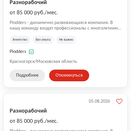
Разнорабочий
от 85 000 руб./мес.
Plodders - динамично развивающаяся компания. В
нашу команду входят профессионалы с многолетним
опытом коммерческой и операционной деятельности
на рынке аутсорсинга, а накопленный опыт позволяют
Агентство
Без опыта
Не важно
нам быть уверенными в надлежащем качестве
оказываемых услуг.
Plodders
Красногорск/Московская область
Подробнее
Откликнуться
05.08.2026
Разнорабочий
от 85 000 руб./мес.