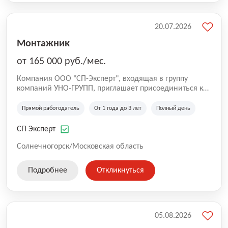
20.07.2026
Монтажник
от 165 000 руб./мес.
Компания ООО "СП-Эксперт", входящая в группу
компаний УНО-ГРУПП, приглашает присоединиться к
нашей команде на производственную площадку! Мы
работаем на рынке с 2005 года и оказываем комплекс
Прямой работодатель
От 1 года до 3 лет
Полный день
услуг по проектированию и строительству капитальных
зданий из гибридных модульных блоков свободной
СП Эксперт
планировки, используя современную технологию
гибридно-модульного строительства.
Солнечногорск/Московская область
Подробнее
Откликнуться
05.08.2026