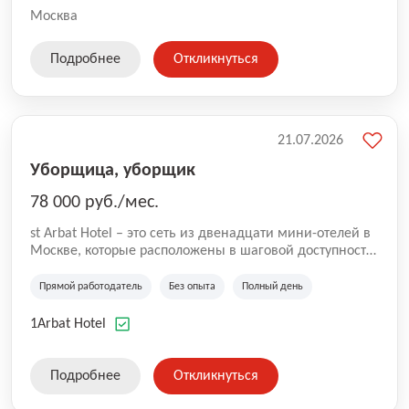
Москва
Подробнее
Откликнуться
21.07.2026
Уборщица, уборщик
78 000 руб./мес.
st Arbat Hotel – это сеть из двенадцати мини-отелей в
Москве, которые расположены в шаговой доступности
от метро Шоссе Энтузиастов, Авиамоторная,
Семеновская, Измайловская, Ботанический сад,
Прямой работодатель
Без опыта
Полный день
Чистые Пруды, Каширская, Таганская и
Академическая, Фрунзенская, Профсоюзная и
1Arbat Hotel
Тушинская. Все отели имеют рейтинг 8+ по оценкам
гостей booking.com
Подробнее
Откликнуться