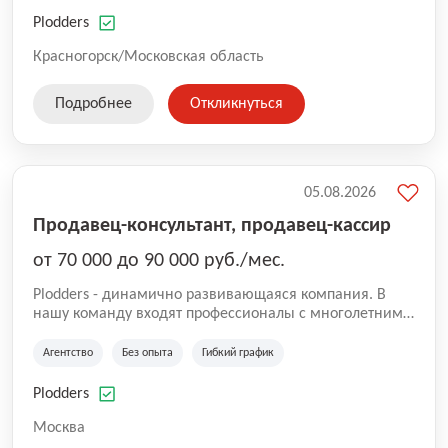
нам быть уверенными в надлежащем качестве
оказываемых услуг.
Plodders
Красногорск/Московская область
Подробнее
Откликнуться
05.08.2026
Продавец-консультант, продавец-кассир
от 70 000 до 90 000 руб./мес.
Plodders - динамично развивающаяся компания. В
нашу команду входят профессионалы с многолетним
опытом коммерческой и операционной деятельности
на рынке аутсорсинга, а накопленный опыт позволяют
Агентство
Без опыта
Гибкий график
нам быть уверенными в надлежащем качестве
оказываемых услуг.
Plodders
Москва