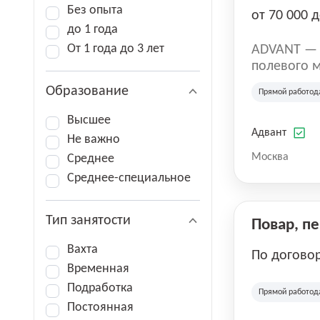
Без опыта
от 70 000 д
до 1 года
От 1 года до 3 лет
ADVANT — к
полевого м
региональн
Образование
Прямой работод
на террито
различных 
Высшее
Адвант
Не важно
Москва
Среднее
Среднее-специальное
Тип занятости
Повар, п
Вахта
По догово
Временная
Подработка
Прямой работод
Постоянная