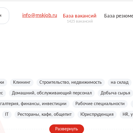
info@mskjob.ru
м
База вакансий
База резюм
1425 вакансий
ки
Клининг
Строительство, недвижимость
на склад
ес
Домашний, обслуживающий персонал
Добыча сырья
хгалтерия, финансы, инвестиции
Рабочие специальности
IT
Рестораны, кафе, общепит
Юриспруденция
HR, 
Развернуть