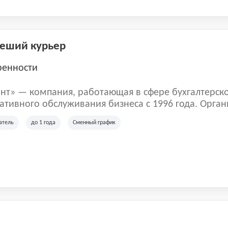
Пеший курьер
ренности
нт» — компания, работающая в сфере бухгалтерск
тивного обслуживания бизнеса с 1996 года. Орган
рована в Санкт-Петербурге и специализируется на 
атель
до 1 года
Сменный график
их лиц и коммерческих организаций.
м