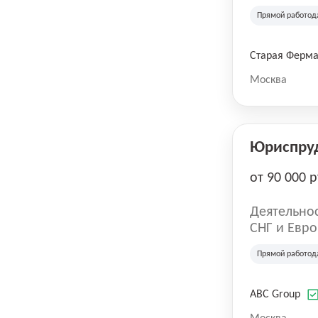
компания в
Прямой работод
крупнейших
СберМегаМ
товаров по
Старая Ферм
SKU, прем
Москва
Юриспру
от 90 000 р
Деятельнос
СНГ и Евро
развлечен
Прямой работод
ABC Group