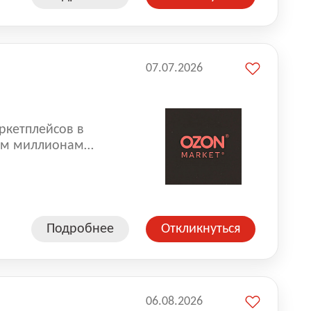
07.07.2026
ркетплейсов в
аем миллионам
одавцам — развивать
улыбкой 😊 Работая у
еской сети, где
а. Ozon
Подробнее
Откликнуться
ддержку
06.08.2026