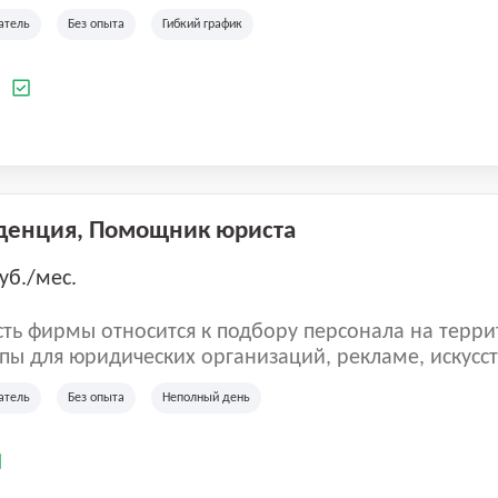
ладеет 5 розничными магазинами, а также предста
атель
Без опыта
Гибкий график
 маркетплейсах России (Wildberries, Ozon, Яндекс
аркет). «Старая ферма» специализируется на глоб
 всей территории России и за ее пределами. У ком
а
иальные бренды кормов и собственные СТМ.
денция, Помощник юриста
уб./мес.
ть фирмы относится к подбору персонала на терри
пы для юридических организаций, рекламе, искусств
иям, информационным технологиям, интернету.
атель
Без опыта
Неполный день