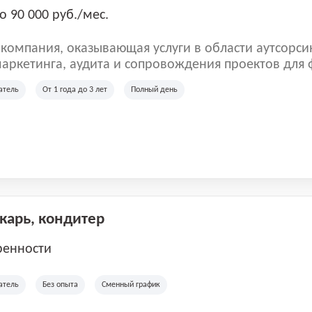
о 90 000 руб./мес.
омпания, оказывающая услуги в области аутсорси
аркетинга, аудита и сопровождения проектов для
ых клиентов. Мы работаем на рынке с 2001 года и
атель
От 1 года до 3 лет
Полный день
рии России, Казахстана и Беларуси, сотрудничая с
отраслей.
екарь, кондитер
ренности
атель
Без опыта
Сменный график