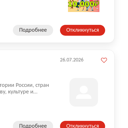
влена на всех
. Маркет и
альной доставке
пании более 18 000
Подробнее
Откликнуться
26.07.2026
тории России, стран
у, культуре и
Подробнее
Откликнуться