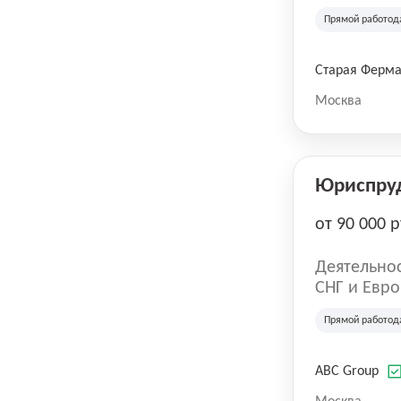
компания в
Прямой работод
крупнейших
СберМегаМ
товаров по
Старая Ферм
SKU, прем
Москва
Юриспру
от 90 000 р
Деятельнос
СНГ и Евро
развлечен
Прямой работод
ABC Group