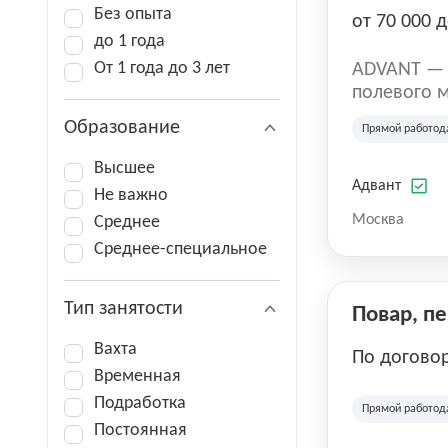
Без опыта
от 70 000 д
до 1 года
От 1 года до 3 лет
ADVANT — к
полевого м
региональн
Образование
Прямой работод
на террито
различных 
Высшее
Адвант
Не важно
Москва
Среднее
Среднее-специальное
Тип занятости
Повар, п
Вахта
По догово
Временная
Подработка
Прямой работод
Постоянная