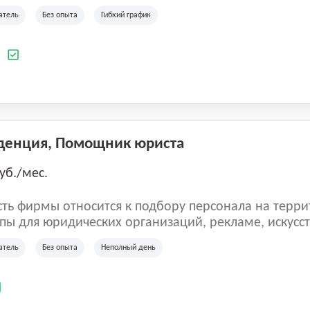
ладеет 5 розничными магазинами, а также предста
атель
Без опыта
Гибкий график
 маркетплейсах России (Wildberries, Ozon, Яндекс
аркет). «Старая ферма» специализируется на глоб
 всей территории России и за ее пределами. У ком
а
иальные бренды кормов и собственные СТМ.
денция, Помощник юриста
уб./мес.
ть фирмы относится к подбору персонала на терри
пы для юридических организаций, рекламе, искусств
иям, информационным технологиям, интернету.
атель
Без опыта
Неполный день