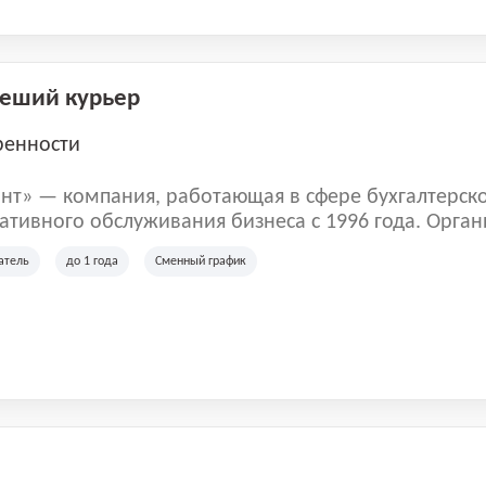
Пеший курьер
ренности
нт» — компания, работающая в сфере бухгалтерск
тивного обслуживания бизнеса с 1996 года. Орган
рована в Санкт-Петербурге и специализируется на 
атель
до 1 года
Сменный график
их лиц и коммерческих организаций.
м