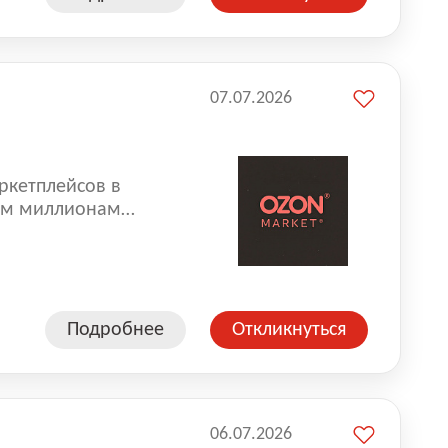
07.07.2026
ркетплейсов в
аем миллионам
одавцам — развивать
улыбкой 😊 Работая у
еской сети, где
а. Ozon
Подробнее
Откликнуться
ддержку
06.07.2026