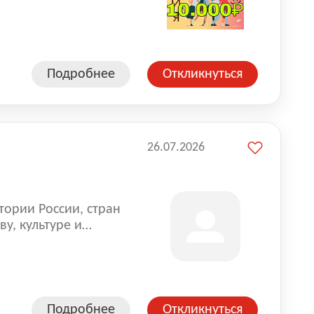
влена на всех
. Маркет и
альной доставке
пании более 18 000
Подробнее
Откликнуться
26.07.2026
тории России, стран
у, культуре и
Подробнее
Откликнуться