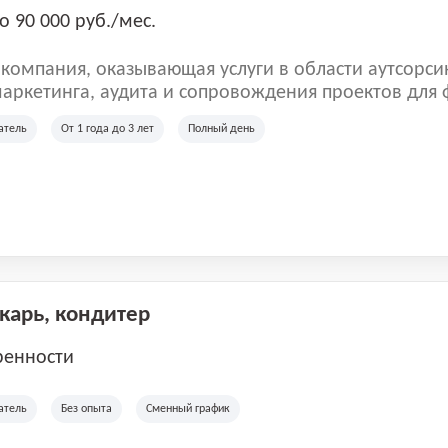
о 90 000 руб./мес.
омпания, оказывающая услуги в области аутсорси
аркетинга, аудита и сопровождения проектов для
ых клиентов. Мы работаем на рынке с 2001 года и
атель
От 1 года до 3 лет
Полный день
рии России, Казахстана и Беларуси, сотрудничая с
отраслей.
екарь, кондитер
ренности
атель
Без опыта
Сменный график