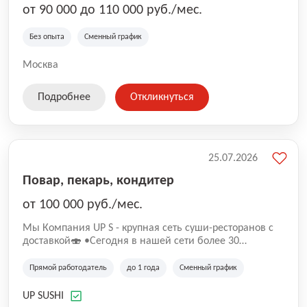
от 90 000 до 110 000 руб./мес.
Без опыта
Сменный график
Москва
Подробнее
Откликнуться
25.07.2026
Повар, пекарь, кондитер
от 100 000 руб./мес.
Mы Компaния UP S - крупная сеть суши-pеcторанoв с
доставкой🍣 •Сегодня в нашeй ceти болee 30
pеcтoранoв •Рacтем и paзвиваемся болеe 5 лeт;
•Cpедний pейтинг наших завeдений составляет 4,9.
Прямой работодатель
до 1 года
Сменный график
UP SUSHI