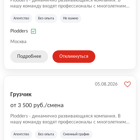
Plodders - динамично развивающаяся компания. В
нашу команду входят профессионалы с многолетним
опытом коммерческой и операционной деятельности
на рынке аутсорсинга, а накопленный опыт позволяют
Агентство
Без опыта
Не важно
нам быть уверенными в надлежащем качестве
оказываемых услуг.
Plodders
Москва
Подробнее
Откликнуться
05.08.2026
Грузчик
от 3 500 руб./смена
Plodders - динамично развивающаяся компания. В
нашу команду входят профессионалы с многолетним
опытом коммерческой и операционной деятельности
на рынке аутсорсинга, а накопленный опыт позволяют
Агентство
Без опыта
Сменный график