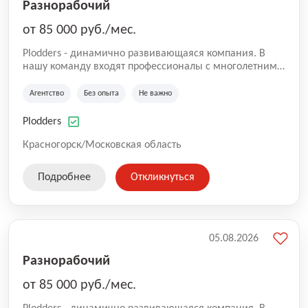
Разнорабочий
от 85 000 руб./мес.
Plodders - динамично развивающаяся компания. В
нашу команду входят профессионалы с многолетним
опытом коммерческой и операционной деятельности
на рынке аутсорсинга, а накопленный опыт позволяют
Агентство
Без опыта
Не важно
нам быть уверенными в надлежащем качестве
оказываемых услуг.
Plodders
Красногорск/Московская область
Подробнее
Откликнуться
05.08.2026
Разнорабочий
от 85 000 руб./мес.