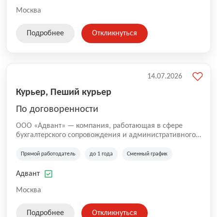
Москва
Подробнее
Откликнуться
14.07.2026
Курьер, Пеший курьер
По договоренности
ООО «Адвант» — компания, работающая в сфере
бухгалтерского сопровождения и административного
обслуживания бизнеса с 1996 года. Организация
зарегистрирована в Санкт-Петербурге и
Прямой работодатель
до 1 года
Сменный график
специализируется на оказании услуг для юридических
лиц и коммерческих организаций.
Адвант
Москва
Подробнее
Откликнуться