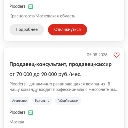
нам быть уверенными в надлежащем качестве
оказываемых услуг.
Plodders
Красногорск/Московская область
Подробнее
Откликнуться
05.08.2026
Продавец-консультант, продавец-кассир
от 70 000 до 90 000 руб./мес.
Plodders - динамично развивающаяся компания. В
нашу команду входят профессионалы с многолетним
опытом коммерческой и операционной деятельности
на рынке аутсорсинга, а накопленный опыт позволяют
Агентство
Без опыта
Гибкий график
нам быть уверенными в надлежащем качестве
оказываемых услуг.
Plodders
Москва