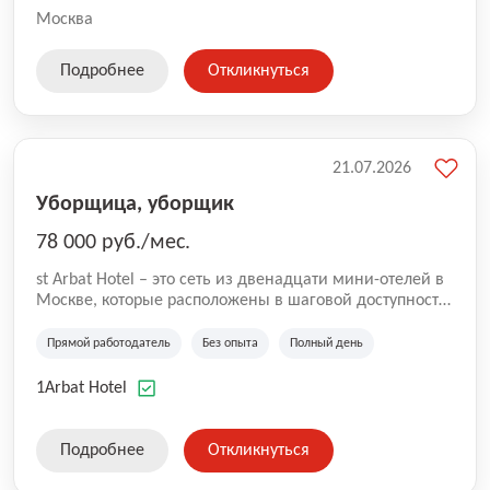
Москва
Подробнее
Откликнуться
21.07.2026
Уборщица, уборщик
78 000 руб./мес.
st Arbat Hotel – это сеть из двенадцати мини-отелей в
Москве, которые расположены в шаговой доступности
от метро Шоссе Энтузиастов, Авиамоторная,
Семеновская, Измайловская, Ботанический сад,
Прямой работодатель
Без опыта
Полный день
Чистые Пруды, Каширская, Таганская и
Академическая, Фрунзенская, Профсоюзная и
1Arbat Hotel
Тушинская. Все отели имеют рейтинг 8+ по оценкам
гостей booking.com
Подробнее
Откликнуться