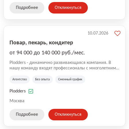
Подробнее
Откликнуться
10.07.2026
Повар, пекарь, кондитер
от 94 000 до 140 000 руб./мес.
Plodders - динамично развивающаяся компания. В
нашу команду входят профессионалы с многолетним
опытом коммерческой и операционной деятельности
на рынке аутсорсинга, а накопленный опыт позволяют
Агентство
Без опыта
Сменный график
нам быть уверенными в надлежащем качестве
оказываемых услуг.
Plodders
Москва
Подробнее
Откликнуться