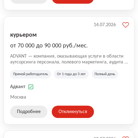
14.07.2026
курьером
от 70 000 до 90 000 руб./мес.
ADVANT — компания, оказывающая услуги в области
аутсорсинга персонала, полевого маркетинга, аудита и
сопровождения проектов для федеральных и
региональных клиентов. Мы работаем на рынке с
Прямой работодатель
От 1 года до 3 лет
Полный день
2001 года и реализуем проекты на территории России,
Казахстана и Беларуси, сотрудничая с компаниями из
Адвант
различных отраслей.
Москва
Подробнее
Откликнуться