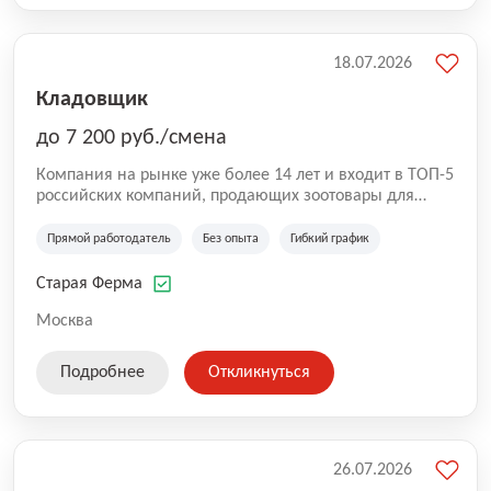
18.07.2026
Кладовщик
до 7 200 руб./смена
Компания на рынке уже более 14 лет и входит в ТОП-5
российских компаний, продающих зоотовары для
домашних животных. Помимо онлайн-магазина,
компания владеет 5 розничными магазинами, а также
Прямой работодатель
Без опыта
Гибкий график
представлена на всех крупнейших маркетплейсах
России (Wildberries, Ozon, Яндекс. Маркет и
Старая Ферма
СберМегаМаркет). «Старая ферма» специализируется
на глобальной доставке товаров по всей территории
Москва
России и за ее пределами. У компании более 18 000
SKU, премиальные бренды кормов и собственные
Подробнее
Откликнуться
СТМ.
26.07.2026