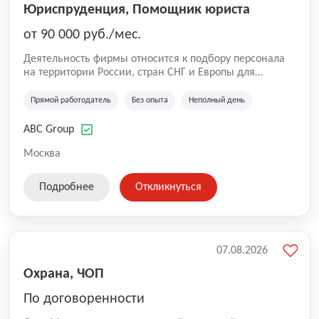
Юриспруденция, Помощник юриста
от 90 000 руб./мес.
Деятельность фирмы относится к подбору персонала
на территории России, стран СНГ и Европы для
юридических организаций, рекламе, искусству,
культуре и развлечениям, информационным
Прямой работодатель
Без опыта
Неполный день
технологиям, интернету.
ABC Group
Москва
Подробнее
Откликнуться
07.08.2026
Охрана, ЧОП
По договоренности