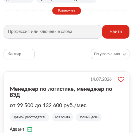
Сельское хозяйство
Дизайн, искусство, ивент
Развернуть
Бухгалтерия, финансы, инвестиции
Рабочие специальности
Фитнес, красота, спорт
Страхование
Найти
Медицина, фармацевтика
Маркетинг, PR, реклама
IT
Рестораны, кафе, общепит
Юриспруденция
HR, управление персоналом
Ритейл, продажи
Фильтр
Топ менеджмент, руководители
14.07.2026
Менеджер по логистике, менеджер по
ВЭД
от 99 500 до 132 600 руб./мес.
Прямой работодатель
Без опыта
Полный день
Адвант