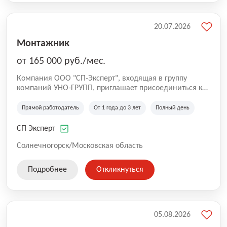
20.07.2026
Монтажник
от 165 000 руб./мес.
Компания ООО "СП-Эксперт", входящая в группу
компаний УНО-ГРУПП, приглашает присоединиться к
нашей команде на производственную площадку! Мы
работаем на рынке с 2005 года и оказываем комплекс
Прямой работодатель
От 1 года до 3 лет
Полный день
услуг по проектированию и строительству капитальных
зданий из гибридных модульных блоков свободной
СП Эксперт
планировки, используя современную технологию
гибридно-модульного строительства.
Солнечногорск/Московская область
Подробнее
Откликнуться
05.08.2026