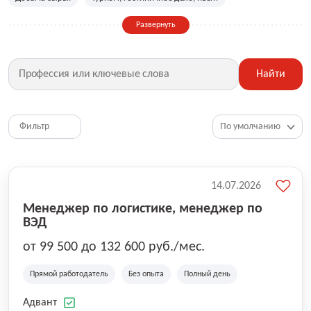
Сельское хозяйство
Дизайн, искусство, ивент
Развернуть
Бухгалтерия, финансы, инвестиции
Рабочие специальности
Фитнес, красота, спорт
Страхование
Найти
Медицина, фармацевтика
Маркетинг, PR, реклама
IT
Рестораны, кафе, общепит
Юриспруденция
HR, управление персоналом
Ритейл, продажи
Фильтр
Топ менеджмент, руководители
14.07.2026
Менеджер по логистике, менеджер по
ВЭД
от 99 500 до 132 600 руб./мес.
Прямой работодатель
Без опыта
Полный день
Адвант