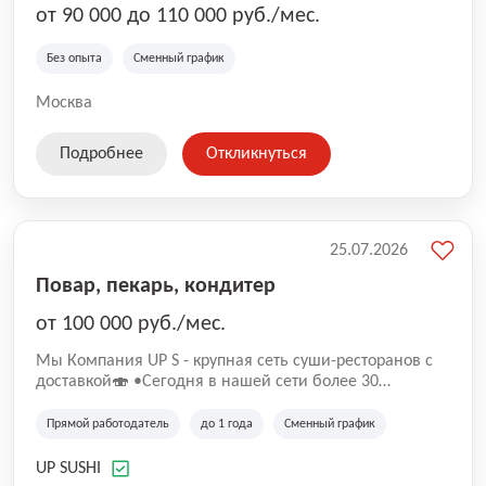
от 90 000 до 110 000 руб./мес.
Без опыта
Сменный график
Москва
Подробнее
Откликнуться
25.07.2026
Повар, пекарь, кондитер
от 100 000 руб./мес.
Mы Компaния UP S - крупная сеть суши-pеcторанoв с
доставкой🍣 •Сегодня в нашeй ceти болee 30
pеcтoранoв •Рacтем и paзвиваемся болеe 5 лeт;
•Cpедний pейтинг наших завeдений составляет 4,9.
Прямой работодатель
до 1 года
Сменный график
UP SUSHI