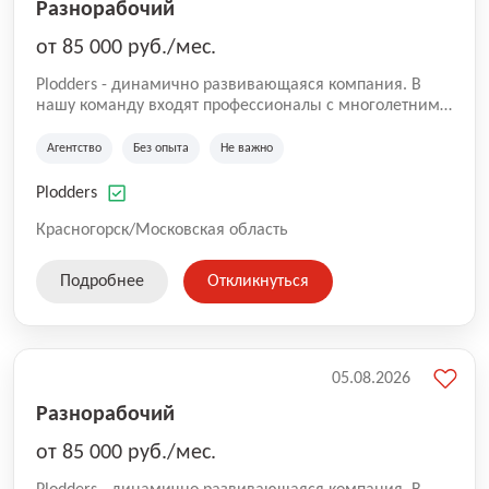
Разнорабочий
от 85 000 руб./мес.
Plodders - динамично развивающаяся компания. В
нашу команду входят профессионалы с многолетним
опытом коммерческой и операционной деятельности
на рынке аутсорсинга, а накопленный опыт позволяют
Агентство
Без опыта
Не важно
нам быть уверенными в надлежащем качестве
оказываемых услуг.
Plodders
Красногорск/Московская область
Подробнее
Откликнуться
05.08.2026
Разнорабочий
от 85 000 руб./мес.