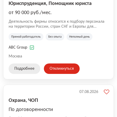
Юриспруденция, Помощник юриста
от 90 000 руб./мес.
Деятельность фирмы относится к подбору персонала
на территории России, стран СНГ и Европы для
юридических организаций, рекламе, искусству,
культуре и развлечениям, информационным
Прямой работодатель
Без опыта
Неполный день
технологиям, интернету.
ABC Group
Москва
Подробнее
Откликнуться
07.08.2026
Охрана, ЧОП
По договоренности