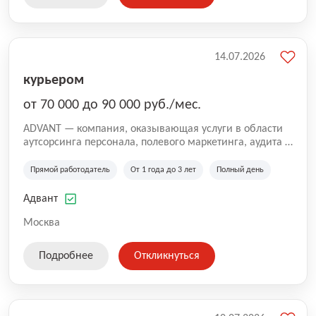
14.07.2026
курьером
от 70 000 до 90 000 руб./мес.
ADVANT — компания, оказывающая услуги в области
аутсорсинга персонала, полевого маркетинга, аудита и
сопровождения проектов для федеральных и
региональных клиентов. Мы работаем на рынке с
Прямой работодатель
От 1 года до 3 лет
Полный день
2001 года и реализуем проекты на территории России,
Казахстана и Беларуси, сотрудничая с компаниями из
Адвант
различных отраслей.
Москва
Подробнее
Откликнуться