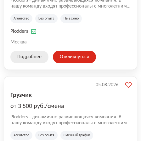
Plodders - динамично развивающаяся компания. В
нашу команду входят профессионалы с многолетним
опытом коммерческой и операционной деятельности
на рынке аутсорсинга, а накопленный опыт позволяют
Агентство
Без опыта
Не важно
нам быть уверенными в надлежащем качестве
оказываемых услуг.
Plodders
Москва
Подробнее
Откликнуться
05.08.2026
Грузчик
от 3 500 руб./смена
Plodders - динамично развивающаяся компания. В
нашу команду входят профессионалы с многолетним
опытом коммерческой и операционной деятельности
на рынке аутсорсинга, а накопленный опыт позволяют
Агентство
Без опыта
Сменный график