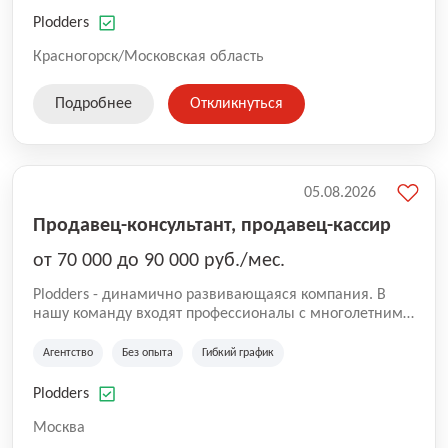
нам быть уверенными в надлежащем качестве
оказываемых услуг.
Plodders
Красногорск/Московская область
Подробнее
Откликнуться
05.08.2026
Продавец-консультант, продавец-кассир
от 70 000 до 90 000 руб./мес.
Plodders - динамично развивающаяся компания. В
нашу команду входят профессионалы с многолетним
опытом коммерческой и операционной деятельности
на рынке аутсорсинга, а накопленный опыт позволяют
Агентство
Без опыта
Гибкий график
нам быть уверенными в надлежащем качестве
оказываемых услуг.
Plodders
Москва