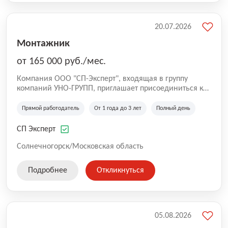
20.07.2026
Монтажник
от 165 000 руб./мес.
Компания ООО "СП-Эксперт", входящая в группу
компаний УНО-ГРУПП, приглашает присоединиться к
нашей команде на производственную площадку! Мы
работаем на рынке с 2005 года и оказываем комплекс
Прямой работодатель
От 1 года до 3 лет
Полный день
услуг по проектированию и строительству капитальных
зданий из гибридных модульных блоков свободной
СП Эксперт
планировки, используя современную технологию
гибридно-модульного строительства.
Солнечногорск/Московская область
Подробнее
Откликнуться
05.08.2026