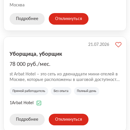
Москва
Подробнее
Откликнуться
21.07.2026
Уборщица, уборщик
78 000 руб./мес.
st Arbat Hotel – это сеть из двенадцати мини-отелей в
Москве, которые расположены в шаговой доступности
от метро Шоссе Энтузиастов, Авиамоторная,
Семеновская, Измайловская, Ботанический сад,
Прямой работодатель
Без опыта
Полный день
Чистые Пруды, Каширская, Таганская и
Академическая, Фрунзенская, Профсоюзная и
1Arbat Hotel
Тушинская. Все отели имеют рейтинг 8+ по оценкам
гостей booking.com
Подробнее
Откликнуться