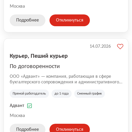
Москва
Подробнее
Откликнуться
14.07.2026
Курьер, Пеший курьер
По договоренности
ООО «Адвант» — компания, работающая в сфере
бухгалтерского сопровождения и административного
обслуживания бизнеса с 1996 года. Организация
зарегистрирована в Санкт-Петербурге и
Прямой работодатель
до 1 года
Сменный график
специализируется на оказании услуг для юридических
лиц и коммерческих организаций.
Адвант
Москва
Подробнее
Откликнуться