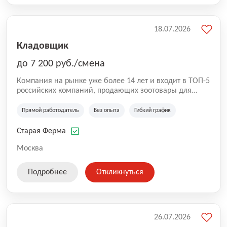
18.07.2026
Кладовщик
до 7 200 руб./смена
Компания на рынке уже более 14 лет и входит в ТОП-5
российских компаний, продающих зоотовары для
домашних животных. Помимо онлайн-магазина,
компания владеет 5 розничными магазинами, а также
Прямой работодатель
Без опыта
Гибкий график
представлена на всех крупнейших маркетплейсах
России (Wildberries, Ozon, Яндекс. Маркет и
Старая Ферма
СберМегаМаркет). «Старая ферма» специализируется
на глобальной доставке товаров по всей территории
Москва
России и за ее пределами. У компании более 18 000
SKU, премиальные бренды кормов и собственные
Подробнее
Откликнуться
СТМ.
26.07.2026