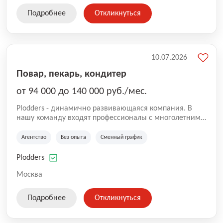
Подробнее
Откликнуться
10.07.2026
Повар, пекарь, кондитер
от 94 000 до 140 000 руб./мес.
Plodders - динамично развивающаяся компания. В
нашу команду входят профессионалы с многолетним
опытом коммерческой и операционной деятельности
на рынке аутсорсинга, а накопленный опыт позволяют
Агентство
Без опыта
Сменный график
нам быть уверенными в надлежащем качестве
оказываемых услуг.
Plodders
Москва
Подробнее
Откликнуться