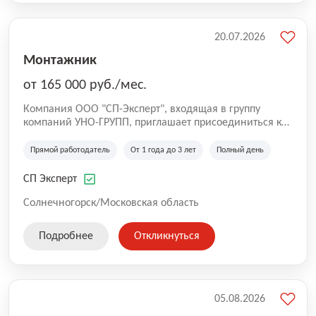
20.07.2026
Монтажник
от 165 000 руб./мес.
Компания ООО "СП-Эксперт", входящая в группу
компаний УНО-ГРУПП, приглашает присоединиться к
нашей команде на производственную площадку! Мы
работаем на рынке с 2005 года и оказываем комплекс
Прямой работодатель
От 1 года до 3 лет
Полный день
услуг по проектированию и строительству капитальных
зданий из гибридных модульных блоков свободной
СП Эксперт
планировки, используя современную технологию
гибридно-модульного строительства.
Солнечногорск/Московская область
Подробнее
Откликнуться
05.08.2026