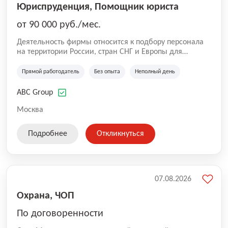
Юриспруденция, Помощник юриста
от 90 000 руб./мес.
Деятельность фирмы относится к подбору персонала
на территории России, стран СНГ и Европы для
юридических организаций, рекламе, искусству,
культуре и развлечениям, информационным
Прямой работодатель
Без опыта
Неполный день
технологиям, интернету.
ABC Group
Москва
Подробнее
Откликнуться
07.08.2026
Охрана, ЧОП
По договоренности