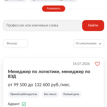
Сельское хозяйство
Дизайн, искусство, ивент
Развернуть
Бухгалтерия, финансы, инвестиции
Рабочие специальности
Фитнес, красота, спорт
Страхование
Найти
Медицина, фармацевтика
Маркетинг, PR, реклама
IT
Рестораны, кафе, общепит
Юриспруденция
HR, управление персоналом
Ритейл, продажи
Фильтр
Топ менеджмент, руководители
14.07.2026
Менеджер по логистике, менеджер по
ВЭД
от 99 500 до 132 600 руб./мес.
Прямой работодатель
Без опыта
Полный день
Адвант