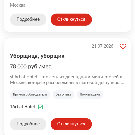
Москва
Подробнее
Откликнуться
21.07.2026
Уборщица, уборщик
78 000 руб./мес.
st Arbat Hotel – это сеть из двенадцати мини-отелей в
Москве, которые расположены в шаговой доступности
от метро Шоссе Энтузиастов, Авиамоторная,
Семеновская, Измайловская, Ботанический сад,
Прямой работодатель
Без опыта
Полный день
Чистые Пруды, Каширская, Таганская и
Академическая, Фрунзенская, Профсоюзная и
1Arbat Hotel
Тушинская. Все отели имеют рейтинг 8+ по оценкам
гостей booking.com
Подробнее
Откликнуться