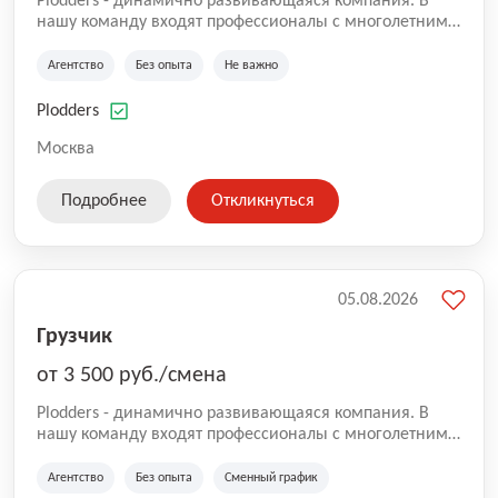
Plodders - динамично развивающаяся компания. В
нашу команду входят профессионалы с многолетним
опытом коммерческой и операционной деятельности
на рынке аутсорсинга, а накопленный опыт позволяют
Агентство
Без опыта
Не важно
нам быть уверенными в надлежащем качестве
оказываемых услуг.
Plodders
Москва
Подробнее
Откликнуться
05.08.2026
Грузчик
от 3 500 руб./смена
Plodders - динамично развивающаяся компания. В
нашу команду входят профессионалы с многолетним
опытом коммерческой и операционной деятельности
на рынке аутсорсинга, а накопленный опыт позволяют
Агентство
Без опыта
Сменный график