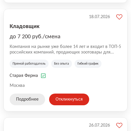
18.07.2026
Кладовщик
до 7 200 руб./смена
Компания на рынке уже более 14 лет и входит в ТОП-5
российских компаний, продающих зоотовары для
домашних животных. Помимо онлайн-магазина,
компания владеет 5 розничными магазинами, а также
Прямой работодатель
Без опыта
Гибкий график
представлена на всех крупнейших маркетплейсах
России (Wildberries, Ozon, Яндекс. Маркет и
Старая Ферма
СберМегаМаркет). «Старая ферма» специализируется
на глобальной доставке товаров по всей территории
Москва
России и за ее пределами. У компании более 18 000
SKU, премиальные бренды кормов и собственные
Подробнее
Откликнуться
СТМ.
26.07.2026