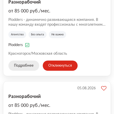
Разнорабочий
от 85 000 руб./мес.
Plodders - динамично развивающаяся компания. В
нашу команду входят профессионалы с многолетним
опытом коммерческой и операционной деятельности
на рынке аутсорсинга, а накопленный опыт позволяют
Агентство
Без опыта
Не важно
нам быть уверенными в надлежащем качестве
оказываемых услуг.
Plodders
Красногорск/Московская область
Подробнее
Откликнуться
05.08.2026
Разнорабочий
от 85 000 руб./мес.