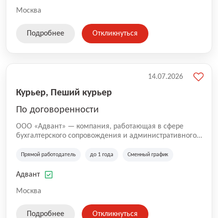
Москва
Подробнее
Откликнуться
14.07.2026
Курьер, Пеший курьер
По договоренности
ООО «Адвант» — компания, работающая в сфере
бухгалтерского сопровождения и административного
обслуживания бизнеса с 1996 года. Организация
зарегистрирована в Санкт-Петербурге и
Прямой работодатель
до 1 года
Сменный график
специализируется на оказании услуг для юридических
лиц и коммерческих организаций.
Адвант
Москва
Подробнее
Откликнуться