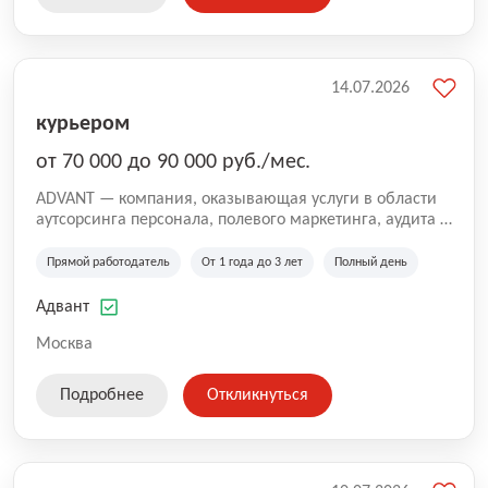
14.07.2026
курьером
от 70 000 до 90 000 руб./мес.
ADVANT — компания, оказывающая услуги в области
аутсорсинга персонала, полевого маркетинга, аудита и
сопровождения проектов для федеральных и
региональных клиентов. Мы работаем на рынке с
Прямой работодатель
От 1 года до 3 лет
Полный день
2001 года и реализуем проекты на территории России,
Казахстана и Беларуси, сотрудничая с компаниями из
Адвант
различных отраслей.
Москва
Подробнее
Откликнуться