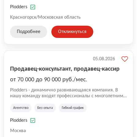
нам быть уверенными в надлежащем качестве
оказываемых услуг.
Plodders
Красногорск/Московская область
Подробнее
Откликнуться
05.08.2026
Продавец-консультант, продавец-кассир
от 70 000 до 90 000 руб./мес.
Plodders - динамично развивающаяся компания. В
нашу команду входят профессионалы с многолетним
опытом коммерческой и операционной деятельности
на рынке аутсорсинга, а накопленный опыт позволяют
Агентство
Без опыта
Гибкий график
нам быть уверенными в надлежащем качестве
оказываемых услуг.
Plodders
Москва