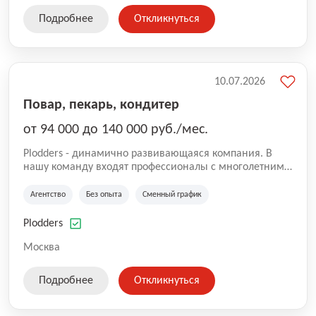
Подробнее
Откликнуться
10.07.2026
Повар, пекарь, кондитер
от 94 000 до 140 000 руб./мес.
Plodders - динамично развивающаяся компания. В
нашу команду входят профессионалы с многолетним
опытом коммерческой и операционной деятельности
на рынке аутсорсинга, а накопленный опыт позволяют
Агентство
Без опыта
Сменный график
нам быть уверенными в надлежащем качестве
оказываемых услуг.
Plodders
Москва
Подробнее
Откликнуться