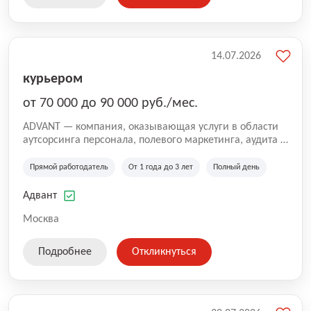
14.07.2026
курьером
от 70 000 до 90 000 руб./мес.
ADVANT — компания, оказывающая услуги в области
аутсорсинга персонала, полевого маркетинга, аудита и
сопровождения проектов для федеральных и
региональных клиентов. Мы работаем на рынке с
Прямой работодатель
От 1 года до 3 лет
Полный день
2001 года и реализуем проекты на территории России,
Казахстана и Беларуси, сотрудничая с компаниями из
Адвант
различных отраслей.
Москва
Подробнее
Откликнуться