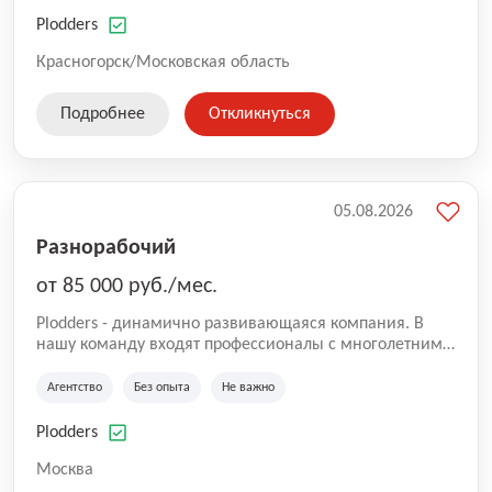
нам быть уверенными в надлежащем качестве
оказываемых услуг.
Plodders
Красногорск/Московская область
Подробнее
Откликнуться
05.08.2026
Разнорабочий
от 85 000 руб./мес.
Plodders - динамично развивающаяся компания. В
нашу команду входят профессионалы с многолетним
опытом коммерческой и операционной деятельности
на рынке аутсорсинга, а накопленный опыт позволяют
Агентство
Без опыта
Не важно
нам быть уверенными в надлежащем качестве
оказываемых услуг.
Plodders
Москва