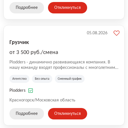
Подробнее
Откликнуться
05.08.2026
Грузчик
от 3 500 руб./смена
Plodders - динамично развивающаяся компания. В
нашу команду входят профессионалы с многолетним
опытом коммерческой и операционной деятельности
на рынке аутсорсинга, а накопленный опыт позволяют
Агентство
Без опыта
Сменный график
нам быть уверенными в надлежащем качестве
оказываемых услуг.
Plodders
Красногорск/Московская область
Подробнее
Откликнуться