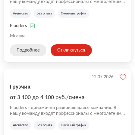
нашу команду входят профессионалы с многолетним
опытом коммерческой и операционной деятельности
на рынке аутсорсинга, а накопленный опыт позволяют
Агентство
Без опыта
Сменный график
нам быть уверенными в надлежащем качестве
оказываемых услуг.
Plodders
Москва
Подробнее
Откликнуться
12.07.2026
Грузчик
от 3 100 до 4 100 руб./смена
Plodders - динамично развивающаяся компания. В
нашу команду входят профессионалы с многолетним
опытом коммерческой и операционной деятельности
на рынке аутсорсинга, а накопленный опыт позволяют
Агентство
Без опыта
Сменный график
нам быть уверенными в надлежащем качестве