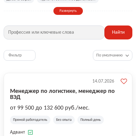
Сельское хозяйство
Дизайн, искусство, ивент
Развернуть
Бухгалтерия, финансы, инвестиции
Рабочие специальности
Фитнес, красота, спорт
Страхование
Найти
Медицина, фармацевтика
Маркетинг, PR, реклама
IT
Рестораны, кафе, общепит
Юриспруденция
HR, управление персоналом
Ритейл, продажи
Фильтр
Топ менеджмент, руководители
14.07.2026
Менеджер по логистике, менеджер по
ВЭД
от 99 500 до 132 600 руб./мес.
Прямой работодатель
Без опыта
Полный день
Адвант