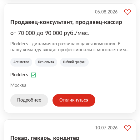
05.08.2026
Продавец-консультант, продавец-кассир
от 70 000 до 90 000 руб./мес.
Plodders - динамично развивающаяся компания. В
нашу команду входят профессионалы с многолетним
опытом коммерческой и операционной деятельности
на рынке аутсорсинга, а накопленный опыт позволяют
Агентство
Без опыта
Гибкий график
нам быть уверенными в надлежащем качестве
оказываемых услуг.
Plodders
Москва
Подробнее
Откликнуться
10.07.2026
Повар, пекарь, кондитер