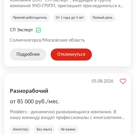
Компания ООО "СП-Эксперт", входящая в группу
компаний УНО-ГРУПП, приглашает присоединиться к
нашей команде на производственную площадку! Мы
работаем на рынке с 2005 года и оказываем комплекс
Прямой работодатель
От 1 года до 3 лет
Полный день
услуг по проектированию и строительству капитальных
зданий из гибридных модульных блоков свободной
СП Эксперт
планировки, используя современную технологию
гибридно-модульного строительства.
Солнечногорск/Московская область
Подробнее
Откликнуться
05.08.2026
Разнорабочий
от 85 000 руб./мес.
Plodders - динамично развивающаяся компания. В
нашу команду входят профессионалы с многолетним
опытом коммерческой и операционной деятельности
на рынке аутсорсинга, а накопленный опыт позволяют
Агентство
Без опыта
Не важно