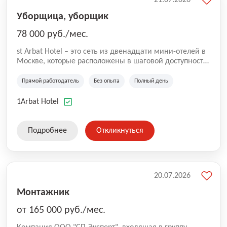
Уборщица, уборщик
78 000 руб./мес.
st Arbat Hotel – это сеть из двенадцати мини-отелей в
Москве, которые расположены в шаговой доступности
от метро Шоссе Энтузиастов, Авиамоторная,
Семеновская, Измайловская, Ботанический сад,
Прямой работодатель
Без опыта
Полный день
Чистые Пруды, Каширская, Таганская и
Академическая, Фрунзенская, Профсоюзная и
1Arbat Hotel
Тушинская. Все отели имеют рейтинг 8+ по оценкам
гостей booking.com
Подробнее
Откликнуться
20.07.2026
Монтажник
от 165 000 руб./мес.