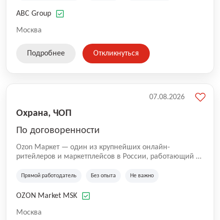
технологиям, интернету.
ABC Group
Москва
Подробнее
Откликнуться
07.08.2026
Охрана, ЧОП
По договоренности
Ozon Маркет — один из крупнейших онлайн-
ритейлеров и маркетплейсов в России, работающий по
принципу «всё для всех». Мы помогаем миллионам
покупателей получать нужные товары быстро и
Прямой работодатель
Без опыта
Не важно
удобно, а продавцам — развивать свой бизнес по
всей стране. Наши курьеры и водители — важная
OZON Market MSK
часть команды Ozon. Благодаря им заказы доходят до
клиентов вовремя и с улыбкой 😊 Работая у нас, вы
Москва