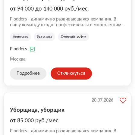
от 94 000 до 140 000 руб./мес.
Plodders - динамично развивающаяся компания. В
нашу команду входят профессионалы с многолетним
опытом коммерческой и операционной деятельности
на рынке аутсорсинга, а накопленный опыт позволяют
Агентство
Без опыта
Сменный график
нам быть уверенными в надлежащем качестве
оказываемых услуг.
Plodders
Москва
Подробнее
Откликнуться
20.07.2026
Уборщица, уборщик
от 85 000 руб./мес.
Plodders - динамично развивающаяся компания. В