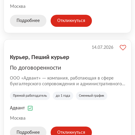
Москва
Подробнее
Откликнуться
14.07.2026
Курьер, Пеший курьер
По договоренности
ООО «Адвант» — компания, работающая в сфере
бухгалтерского сопровождения и административного
обслуживания бизнеса с 1996 года. Организация
зарегистрирована в Санкт-Петербурге и
Прямой работодатель
до 1 года
Сменный график
специализируется на оказании услуг для юридических
лиц и коммерческих организаций.
Адвант
Москва
Подробнее
Откликнуться