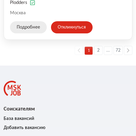
оказываемых услуг.
Plodders
Москва
Подробнее
Откликнуться
2
72
1
...
Соискателям
База вакансий
Добавить вакансию