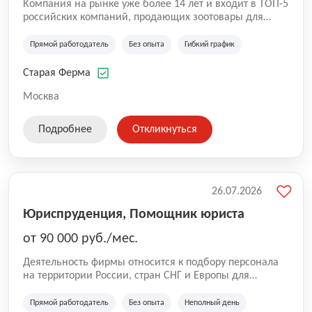
Компания на рынке уже более 14 лет и входит в ТОП-5
российских компаний, продающих зоотовары для
домашних животных. Помимо онлайн-магазина,
компания владеет 5 розничными магазинами, а также
Прямой работодатель
Без опыта
Гибкий график
представлена на всех крупнейших маркетплейсах
России (Wildberries, Ozon, Яндекс. Маркет и
Старая Ферма
СберМегаМаркет). «Старая ферма» специализируется
на глобальной доставке товаров по всей территории
Москва
России и за ее пределами. У компании более 18 000
SKU, премиальные бренды кормов и собственные
Подробнее
Откликнуться
СТМ.
26.07.2026
Юриспруденция, Помощник юриста
от 90 000 руб./мес.
Деятельность фирмы относится к подбору персонала
на территории России, стран СНГ и Европы для
юридических организаций, рекламе, искусству,
культуре и развлечениям, информационным
Прямой работодатель
Без опыта
Неполный день