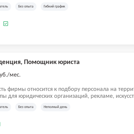
ладеет 5 розничными магазинами, а также предста
атель
Без опыта
Гибкий график
 маркетплейсах России (Wildberries, Ozon, Яндекс
аркет). «Старая ферма» специализируется на глоб
 всей территории России и за ее пределами. У ком
а
иальные бренды кормов и собственные СТМ.
денция, Помощник юриста
уб./мес.
ть фирмы относится к подбору персонала на терри
пы для юридических организаций, рекламе, искусств
иям, информационным технологиям, интернету.
атель
Без опыта
Неполный день