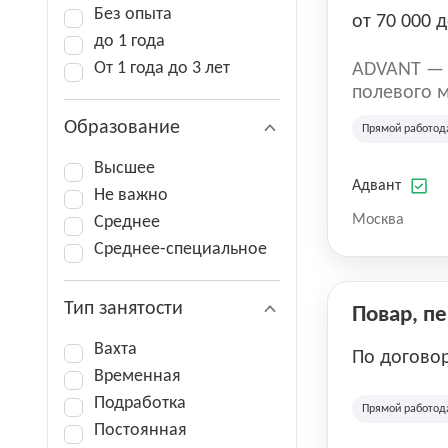
Без опыта
от 70 000 д
до 1 года
От 1 года до 3 лет
ADVANT — к
полевого м
региональн
Образование
Прямой работод
на террито
различных 
Высшее
Адвант
Не важно
Москва
Среднее
Среднее-специальное
Тип занятости
Повар, п
Вахта
По догово
Временная
Подработка
Прямой работод
Постоянная