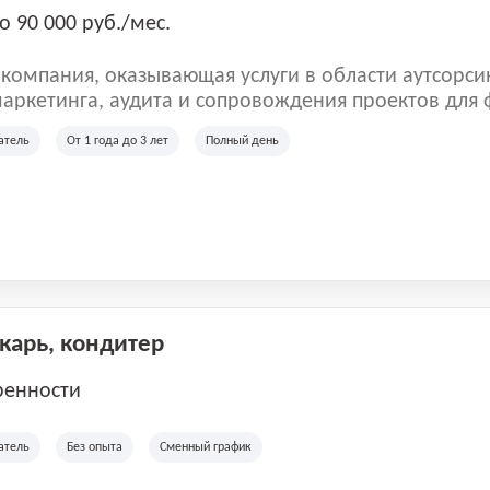
о 90 000 руб./мес.
омпания, оказывающая услуги в области аутсорси
аркетинга, аудита и сопровождения проектов для
ых клиентов. Мы работаем на рынке с 2001 года и
атель
От 1 года до 3 лет
Полный день
рии России, Казахстана и Беларуси, сотрудничая с
отраслей.
екарь, кондитер
ренности
атель
Без опыта
Сменный график