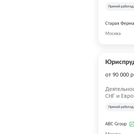
компания в
Прямой работод
крупнейших
СберМегаМ
товаров по
Старая Ферм
SKU, прем
Москва
Юриспру
от 90 000 р
Деятельнос
СНГ и Евро
развлечен
Прямой работод
ABC Group