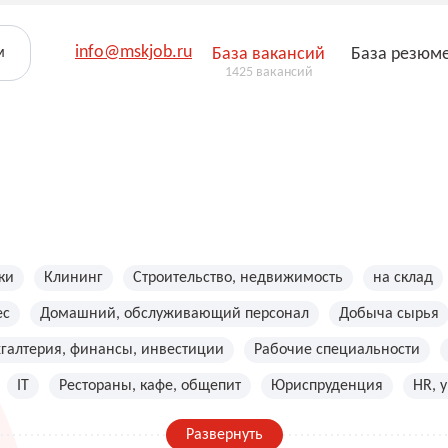
info@mskjob.ru
м
База вакансий
База резюм
1425 вакансий
ки
Клининг
Строительство, недвижимость
на склад
ес
Домашний, обслуживающий персонал
Добыча сырья
хгалтерия, финансы, инвестиции
Рабочие специальности
IT
Рестораны, кафе, общепит
Юриспруденция
HR, 
Развернуть