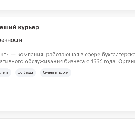
Пеший курьер
ренности
нт» — компания, работающая в сфере бухгалтерск
тивного обслуживания бизнеса с 1996 года. Орган
рована в Санкт-Петербурге и специализируется на 
атель
до 1 года
Сменный график
их лиц и коммерческих организаций.
м