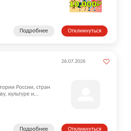
влена на всех
. Маркет и
альной доставке
пании более 18 000
Подробнее
Откликнуться
26.07.2026
тории России, стран
у, культуре и
Подробнее
Откликнуться