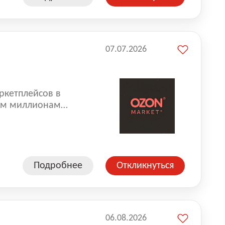
07.07.2026
ркетплейсов в
аем миллионам
одавцам — развивать
улыбкой 😊 Работая у
еской сети, где
а. Ozon
Подробнее
Откликнуться
ддержку
06.08.2026