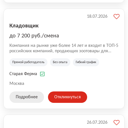
18.07.2026
Кладовщик
до 7 200 руб./смена
Компания на рынке уже более 14 лет и входит в ТОП-5
российских компаний, продающих зоотовары для
домашних животных. Помимо онлайн-магазина,
компания владеет 5 розничными магазинами, а также
Прямой работодатель
Без опыта
Гибкий график
представлена на всех крупнейших маркетплейсах
России (Wildberries, Ozon, Яндекс. Маркет и
Старая Ферма
СберМегаМаркет). «Старая ферма» специализируется
на глобальной доставке товаров по всей территории
Москва
России и за ее пределами. У компании более 18 000
SKU, премиальные бренды кормов и собственные
Подробнее
Откликнуться
СТМ.
26.07.2026