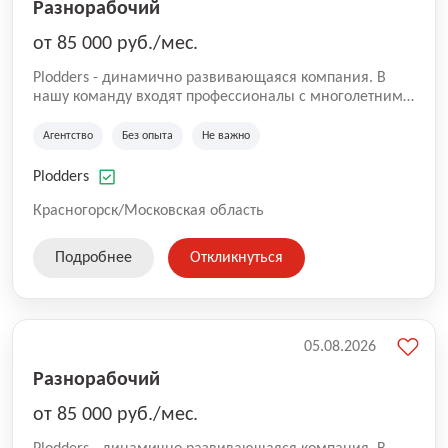
Разнорабочий
от 85 000 руб./мес.
Plodders - динамично развивающаяся компания. В
нашу команду входят профессионалы с многолетним
опытом коммерческой и операционной деятельности
на рынке аутсорсинга, а накопленный опыт позволяют
Агентство
Без опыта
Не важно
нам быть уверенными в надлежащем качестве
оказываемых услуг.
Plodders
Красногорск/Московская область
Подробнее
Откликнуться
05.08.2026
Разнорабочий
от 85 000 руб./мес.