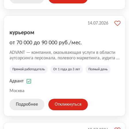
14.07.2026
курьером
от 70 000 до 90 000 руб./мес.
ADVANT — компания, оказывающая услуги в области
аутсорсинга персонала, полевого маркетинга, аудита и
сопровождения проектов для федеральных и
региональных клиентов. Мы работаем на рынке с
Прямой работодатель
От 1 года до 3 лет
Полный день
2001 года и реализуем проекты на территории России,
Казахстана и Беларуси, сотрудничая с компаниями из
Адвант
различных отраслей.
Москва
Подробнее
Откликнуться