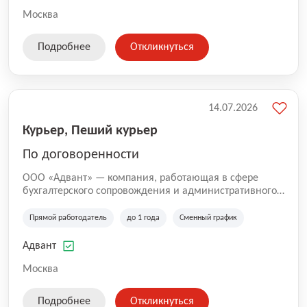
Москва
Подробнее
Откликнуться
14.07.2026
Курьер, Пеший курьер
По договоренности
ООО «Адвант» — компания, работающая в сфере
бухгалтерского сопровождения и административного
обслуживания бизнеса с 1996 года. Организация
зарегистрирована в Санкт-Петербурге и
Прямой работодатель
до 1 года
Сменный график
специализируется на оказании услуг для юридических
лиц и коммерческих организаций.
Адвант
Москва
Подробнее
Откликнуться