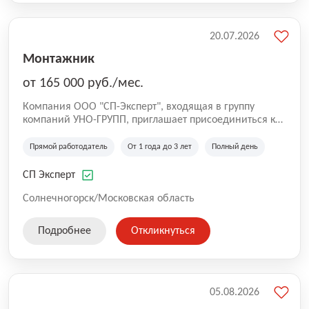
20.07.2026
Монтажник
от 165 000 руб./мес.
Компания ООО "СП-Эксперт", входящая в группу
компаний УНО-ГРУПП, приглашает присоединиться к
нашей команде на производственную площадку! Мы
работаем на рынке с 2005 года и оказываем комплекс
Прямой работодатель
От 1 года до 3 лет
Полный день
услуг по проектированию и строительству капитальных
зданий из гибридных модульных блоков свободной
СП Эксперт
планировки, используя современную технологию
гибридно-модульного строительства.
Солнечногорск/Московская область
Подробнее
Откликнуться
05.08.2026