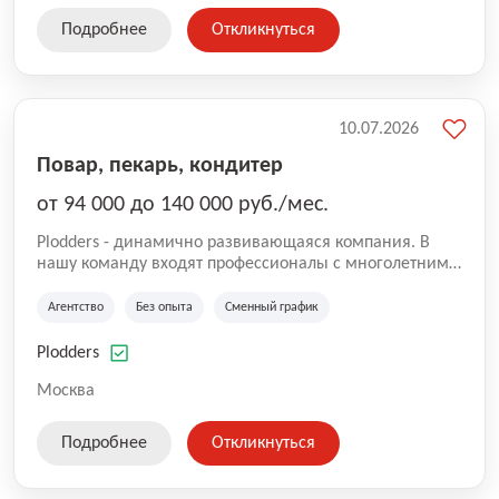
Подробнее
Откликнуться
10.07.2026
Повар, пекарь, кондитер
от 94 000 до 140 000 руб./мес.
Plodders - динамично развивающаяся компания. В
нашу команду входят профессионалы с многолетним
опытом коммерческой и операционной деятельности
на рынке аутсорсинга, а накопленный опыт позволяют
Агентство
Без опыта
Сменный график
нам быть уверенными в надлежащем качестве
оказываемых услуг.
Plodders
Москва
Подробнее
Откликнуться