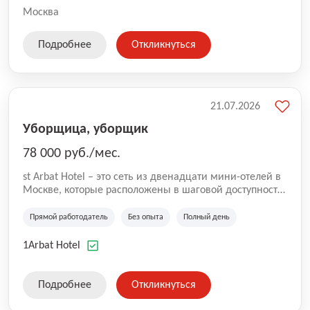
Москва
Подробнее
Откликнуться
21.07.2026
Уборщица, уборщик
78 000 руб./мес.
st Arbat Hotel – это сеть из двенадцати мини-отелей в
Москве, которые расположены в шаговой доступности
от метро Шоссе Энтузиастов, Авиамоторная,
Семеновская, Измайловская, Ботанический сад,
Прямой работодатель
Без опыта
Полный день
Чистые Пруды, Каширская, Таганская и
Академическая, Фрунзенская, Профсоюзная и
1Arbat Hotel
Тушинская. Все отели имеют рейтинг 8+ по оценкам
гостей booking.com
Подробнее
Откликнуться