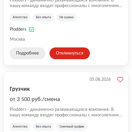
Plodders - динамично развивающаяся компания. В
нашу команду входят профессионалы с многолетним
опытом коммерческой и операционной деятельности
на рынке аутсорсинга, а накопленный опыт позволяют
Агентство
Без опыта
Не важно
нам быть уверенными в надлежащем качестве
оказываемых услуг.
Plodders
Москва
Подробнее
Откликнуться
05.08.2026
Грузчик
от 3 500 руб./смена
Plodders - динамично развивающаяся компания. В
нашу команду входят профессионалы с многолетним
опытом коммерческой и операционной деятельности
на рынке аутсорсинга, а накопленный опыт позволяют
Агентство
Без опыта
Сменный график