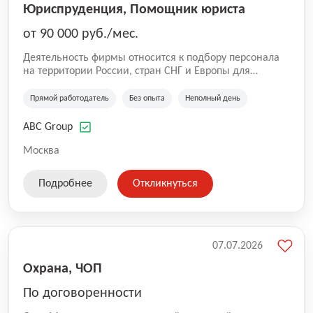
Юриспруденция, Помощник юриста
от 90 000 руб./мес.
Деятельность фирмы относится к подбору персонала
на территории России, стран СНГ и Европы для
юридических организаций, рекламе, искусству,
культуре и развлечениям, информационным
Прямой работодатель
Без опыта
Неполный день
технологиям, интернету.
ABC Group
Москва
Подробнее
Откликнуться
07.07.2026
Охрана, ЧОП
По договоренности