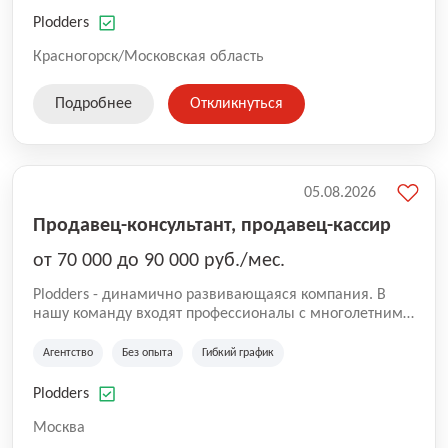
нам быть уверенными в надлежащем качестве
оказываемых услуг.
Plodders
Красногорск/Московская область
Подробнее
Откликнуться
05.08.2026
Продавец-консультант, продавец-кассир
от 70 000 до 90 000 руб./мес.
Plodders - динамично развивающаяся компания. В
нашу команду входят профессионалы с многолетним
опытом коммерческой и операционной деятельности
на рынке аутсорсинга, а накопленный опыт позволяют
Агентство
Без опыта
Гибкий график
нам быть уверенными в надлежащем качестве
оказываемых услуг.
Plodders
Москва