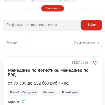
Сельское хозяйство
Дизайн, искусство, ивент
Развернуть
Бухгалтерия, финансы, инвестиции
Рабочие специальности
Фитнес, красота, спорт
Страхование
Найти
Медицина, фармацевтика
Маркетинг, PR, реклама
IT
Рестораны, кафе, общепит
Юриспруденция
HR, управление персоналом
Ритейл, продажи
Фильтр
Топ менеджмент, руководители
14.07.2026
Менеджер по логистике, менеджер по
ВЭД
от 99 500 до 132 600 руб./мес.
Прямой работодатель
Без опыта
Полный день
Адвант