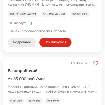
Компания ООО "СП-Эксперт", входящая в группу
компаний УНО-ГРУПП, приглашает присоединиться к
нашей команде на производственную площадку! Мы
работаем на рынке с 2005 года и оказываем комплекс
Прямой работодатель
От 1 года до 3 лет
Полный день
услуг по проектированию и строительству капитальных
зданий из гибридных модульных блоков свободной
СП Эксперт
планировки, используя современную технологию
гибридно-модульного строительства.
Солнечногорск/Московская область
Подробнее
Откликнуться
05.08.2026
Разнорабочий
от 85 000 руб./мес.
Plodders - динамично развивающаяся компания. В
нашу команду входят профессионалы с многолетним
опытом коммерческой и операционной деятельности
на рынке аутсорсинга, а накопленный опыт позволяют
Агентство
Без опыта
Не важно