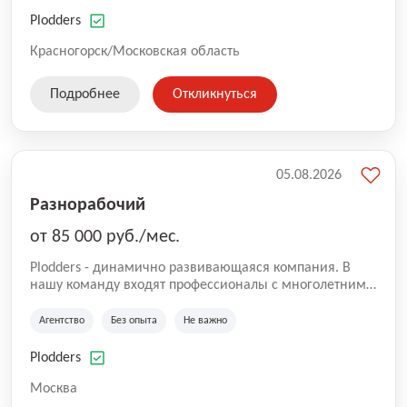
нам быть уверенными в надлежащем качестве
оказываемых услуг.
Plodders
Красногорск/Московская область
Подробнее
Откликнуться
05.08.2026
Разнорабочий
от 85 000 руб./мес.
Plodders - динамично развивающаяся компания. В
нашу команду входят профессионалы с многолетним
опытом коммерческой и операционной деятельности
на рынке аутсорсинга, а накопленный опыт позволяют
Агентство
Без опыта
Не важно
нам быть уверенными в надлежащем качестве
оказываемых услуг.
Plodders
Москва