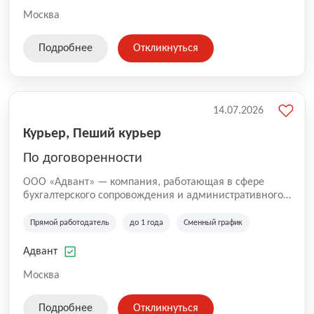
Москва
Подробнее
Откликнуться
14.07.2026
Курьер, Пеший курьер
По договоренности
ООО «Адвант» — компания, работающая в сфере
бухгалтерского сопровождения и административного
обслуживания бизнеса с 1996 года. Организация
зарегистрирована в Санкт-Петербурге и
Прямой работодатель
до 1 года
Сменный график
специализируется на оказании услуг для юридических
лиц и коммерческих организаций.
Адвант
Москва
Подробнее
Откликнуться