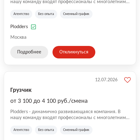
нашу команду входят профессионалы с многолетним
опытом коммерческой и операционной деятельности
на рынке аутсорсинга, а накопленный опыт позволяют
Агентство
Без опыта
Сменный график
нам быть уверенными в надлежащем качестве
оказываемых услуг.
Plodders
Москва
Подробнее
Откликнуться
12.07.2026
Грузчик
от 3 100 до 4 100 руб./смена
Plodders - динамично развивающаяся компания. В
нашу команду входят профессионалы с многолетним
опытом коммерческой и операционной деятельности
на рынке аутсорсинга, а накопленный опыт позволяют
Агентство
Без опыта
Сменный график
нам быть уверенными в надлежащем качестве