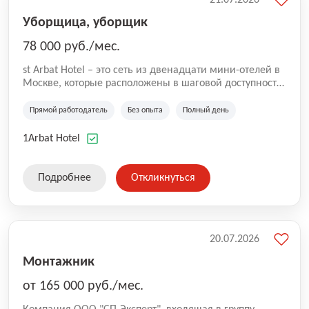
Уборщица, уборщик
78 000 руб./мес.
st Arbat Hotel – это сеть из двенадцати мини-отелей в
Москве, которые расположены в шаговой доступности
от метро Шоссе Энтузиастов, Авиамоторная,
Семеновская, Измайловская, Ботанический сад,
Прямой работодатель
Без опыта
Полный день
Чистые Пруды, Каширская, Таганская и
Академическая, Фрунзенская, Профсоюзная и
1Arbat Hotel
Тушинская. Все отели имеют рейтинг 8+ по оценкам
гостей booking.com
Подробнее
Откликнуться
20.07.2026
Монтажник
от 165 000 руб./мес.