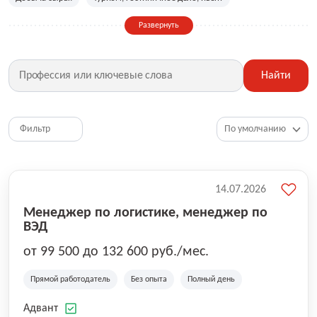
Сельское хозяйство
Дизайн, искусство, ивент
Развернуть
Бухгалтерия, финансы, инвестиции
Рабочие специальности
Фитнес, красота, спорт
Страхование
Найти
Медицина, фармацевтика
Маркетинг, PR, реклама
IT
Рестораны, кафе, общепит
Юриспруденция
HR, управление персоналом
Ритейл, продажи
Фильтр
Топ менеджмент, руководители
14.07.2026
Менеджер по логистике, менеджер по
ВЭД
от 99 500 до 132 600 руб./мес.
Прямой работодатель
Без опыта
Полный день
Адвант