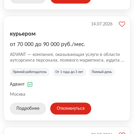
14.07.2026
курьером
от 70 000 до 90 000 руб./мес.
ADVANT — компания, оказывающая услуги в области
аутсорсинга персонала, полевого маркетинга, аудита и
сопровождения проектов для федеральных и
региональных клиентов. Мы работаем на рынке с
Прямой работодатель
От 1 года до 3 лет
Полный день
2001 года и реализуем проекты на территории России,
Казахстана и Беларуси, сотрудничая с компаниями из
Адвант
различных отраслей.
Москва
Подробнее
Откликнуться