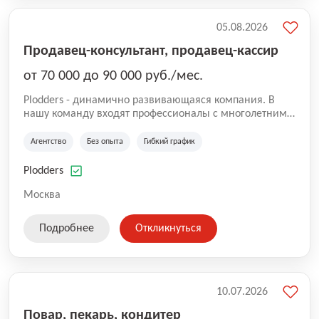
05.08.2026
Продавец-консультант, продавец-кассир
от 70 000 до 90 000 руб./мес.
Plodders - динамично развивающаяся компания. В
нашу команду входят профессионалы с многолетним
опытом коммерческой и операционной деятельности
на рынке аутсорсинга, а накопленный опыт позволяют
Агентство
Без опыта
Гибкий график
нам быть уверенными в надлежащем качестве
оказываемых услуг.
Plodders
Москва
Подробнее
Откликнуться
10.07.2026
Повар, пекарь, кондитер