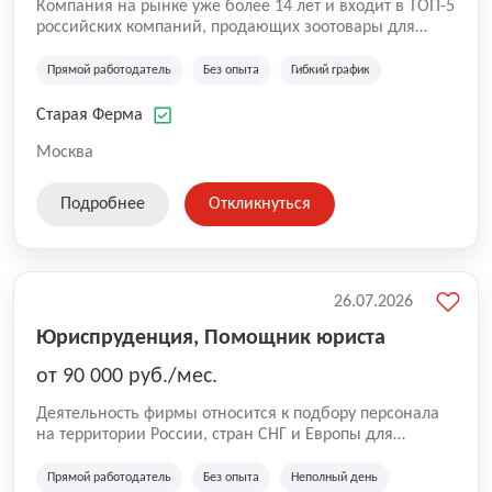
Компания на рынке уже более 14 лет и входит в ТОП-5
российских компаний, продающих зоотовары для
домашних животных. Помимо онлайн-магазина,
компания владеет 5 розничными магазинами, а также
Прямой работодатель
Без опыта
Гибкий график
представлена на всех крупнейших маркетплейсах
России (Wildberries, Ozon, Яндекс. Маркет и
Старая Ферма
СберМегаМаркет). «Старая ферма» специализируется
на глобальной доставке товаров по всей территории
Москва
России и за ее пределами. У компании более 18 000
SKU, премиальные бренды кормов и собственные
Подробнее
Откликнуться
СТМ.
26.07.2026
Юриспруденция, Помощник юриста
от 90 000 руб./мес.
Деятельность фирмы относится к подбору персонала
на территории России, стран СНГ и Европы для
юридических организаций, рекламе, искусству,
культуре и развлечениям, информационным
Прямой работодатель
Без опыта
Неполный день