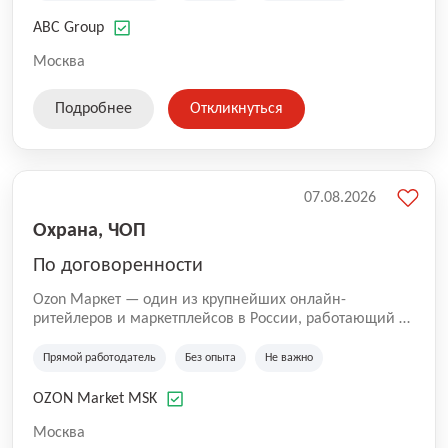
технологиям, интернету.
ABC Group
Москва
Подробнее
Откликнуться
07.08.2026
Охрана, ЧОП
По договоренности
Ozon Маркет — один из крупнейших онлайн-
ритейлеров и маркетплейсов в России, работающий по
принципу «всё для всех». Мы помогаем миллионам
покупателей получать нужные товары быстро и
Прямой работодатель
Без опыта
Не важно
удобно, а продавцам — развивать свой бизнес по
всей стране. Наши курьеры и водители — важная
OZON Market MSK
часть команды Ozon. Благодаря им заказы доходят до
клиентов вовремя и с улыбкой 😊 Работая у нас, вы
Москва