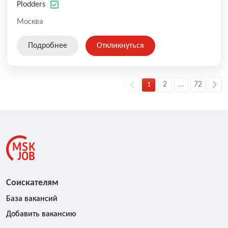
оказываемых услуг.
Plodders
Москва
Подробнее
Откликнуться
2
72
1
...
Соискателям
База вакансий
Добавить вакансию