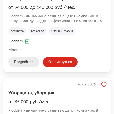
от 94 000 до 140 000 руб./мес.
Plodders - динамично развивающаяся компания. В
нашу команду входят профессионалы с многолетним
опытом коммерческой и операционной деятельности
на рынке аутсорсинга, а накопленный опыт позволяют
Агентство
Без опыта
Сменный график
нам быть уверенными в надлежащем качестве
оказываемых услуг.
Plodders
Москва
Подробнее
Откликнуться
20.07.2026
Уборщица, уборщик
от 85 000 руб./мес.
Plodders - динамично развивающаяся компания. В