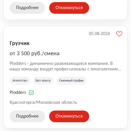
Подробнее
Откликнуться
05.08.2026
Грузчик
от 3 500 руб./смена
Plodders - динамично развивающаяся компания. В
нашу команду входят профессионалы с многолетним
опытом коммерческой и операционной деятельности
на рынке аутсорсинга, а накопленный опыт позволяют
Агентство
Без опыта
Сменный график
нам быть уверенными в надлежащем качестве
оказываемых услуг.
Plodders
Красногорск/Московская область
Подробнее
Откликнуться