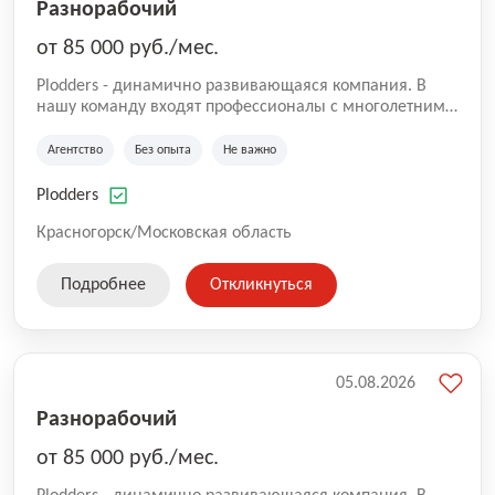
Разнорабочий
от 85 000 руб./мес.
Plodders - динамично развивающаяся компания. В
нашу команду входят профессионалы с многолетним
опытом коммерческой и операционной деятельности
на рынке аутсорсинга, а накопленный опыт позволяют
Агентство
Без опыта
Не важно
нам быть уверенными в надлежащем качестве
оказываемых услуг.
Plodders
Красногорск/Московская область
Подробнее
Откликнуться
05.08.2026
Разнорабочий
от 85 000 руб./мес.