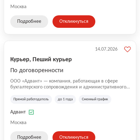
Москва
Подробнее
Откликнуться
14.07.2026
Курьер, Пеший курьер
По договоренности
ООО «Адвант» — компания, работающая в сфере
бухгалтерского сопровождения и административного
обслуживания бизнеса с 1996 года. Организация
зарегистрирована в Санкт-Петербурге и
Прямой работодатель
до 1 года
Сменный график
специализируется на оказании услуг для юридических
лиц и коммерческих организаций.
Адвант
Москва
Подробнее
Откликнуться