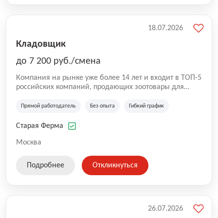
18.07.2026
Кладовщик
до 7 200 руб./смена
Компания на рынке уже более 14 лет и входит в ТОП-5
российских компаний, продающих зоотовары для
домашних животных. Помимо онлайн-магазина,
компания владеет 5 розничными магазинами, а также
Прямой работодатель
Без опыта
Гибкий график
представлена на всех крупнейших маркетплейсах
России (Wildberries, Ozon, Яндекс. Маркет и
Старая Ферма
СберМегаМаркет). «Старая ферма» специализируется
на глобальной доставке товаров по всей территории
Москва
России и за ее пределами. У компании более 18 000
SKU, премиальные бренды кормов и собственные
Подробнее
Откликнуться
СТМ.
26.07.2026