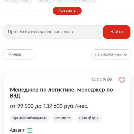
Сельское хозяйство
Дизайн, искусство, ивент
Развернуть
Бухгалтерия, финансы, инвестиции
Рабочие специальности
Фитнес, красота, спорт
Страхование
Найти
Медицина, фармацевтика
Маркетинг, PR, реклама
IT
Рестораны, кафе, общепит
Юриспруденция
HR, управление персоналом
Ритейл, продажи
Фильтр
Топ менеджмент, руководители
14.07.2026
Менеджер по логистике, менеджер по
ВЭД
от 99 500 до 132 600 руб./мес.
Прямой работодатель
Без опыта
Полный день
Адвант