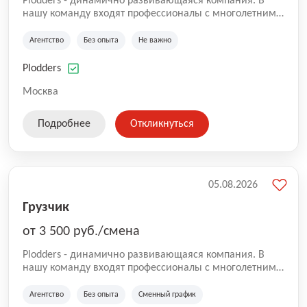
Plodders - динамично развивающаяся компания. В
нашу команду входят профессионалы с многолетним
опытом коммерческой и операционной деятельности
на рынке аутсорсинга, а накопленный опыт позволяют
Агентство
Без опыта
Не важно
нам быть уверенными в надлежащем качестве
оказываемых услуг.
Plodders
Москва
Подробнее
Откликнуться
05.08.2026
Грузчик
от 3 500 руб./смена
Plodders - динамично развивающаяся компания. В
нашу команду входят профессионалы с многолетним
опытом коммерческой и операционной деятельности
на рынке аутсорсинга, а накопленный опыт позволяют
Агентство
Без опыта
Сменный график