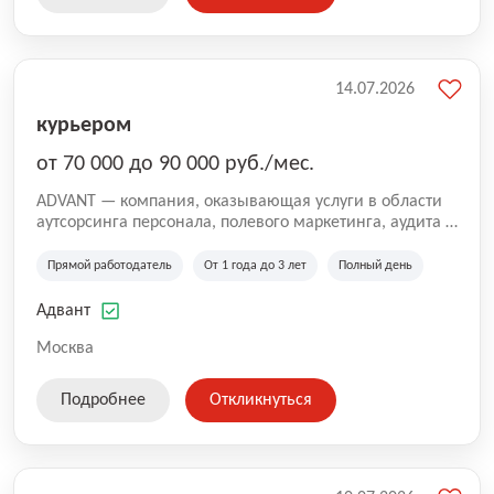
14.07.2026
курьером
от 70 000 до 90 000 руб./мес.
ADVANT — компания, оказывающая услуги в области
аутсорсинга персонала, полевого маркетинга, аудита и
сопровождения проектов для федеральных и
региональных клиентов. Мы работаем на рынке с
Прямой работодатель
От 1 года до 3 лет
Полный день
2001 года и реализуем проекты на территории России,
Казахстана и Беларуси, сотрудничая с компаниями из
Адвант
различных отраслей.
Москва
Подробнее
Откликнуться