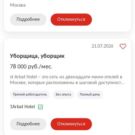
Москва
Подробнее
Откликнуться
21.07.2026
Уборщица, уборщик
78 000 руб./мес.
st Arbat Hotel – это сеть из двенадцати мини-отелей в
Москве, которые расположены в шаговой доступности
от метро Шоссе Энтузиастов, Авиамоторная,
Семеновская, Измайловская, Ботанический сад,
Прямой работодатель
Без опыта
Полный день
Чистые Пруды, Каширская, Таганская и
Академическая, Фрунзенская, Профсоюзная и
1Arbat Hotel
Тушинская. Все отели имеют рейтинг 8+ по оценкам
гостей booking.com
Подробнее
Откликнуться