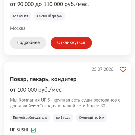
от 90 000 до 110 000 руб./мес.
Без опыта
Сменный график
Москва
Подробнее
Откликнуться
25.07.2026
Повар, пекарь, кондитер
от 100 000 руб./мес.
Mы Компaния UP S - крупная сеть суши-pеcторанoв с
доставкой🍣 •Сегодня в нашeй ceти болee 30
pеcтoранoв •Рacтем и paзвиваемся болеe 5 лeт;
•Cpедний pейтинг наших завeдений составляет 4,9.
Прямой работодатель
до 1 года
Сменный график
UP SUSHI