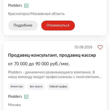
нам быть уверенными в надлежащем качестве
оказываемых услуг.
Plodders
Красногорск/Московская область
Подробнее
Откликнуться
05.08.2026
Продавец-консультант, продавец-кассир
от 70 000 до 90 000 руб./мес.
Plodders - динамично развивающаяся компания. В
нашу команду входят профессионалы с многолетним
опытом коммерческой и операционной деятельности
на рынке аутсорсинга, а накопленный опыт позволяют
Агентство
Без опыта
Гибкий график
нам быть уверенными в надлежащем качестве
оказываемых услуг.
Plodders
Москва