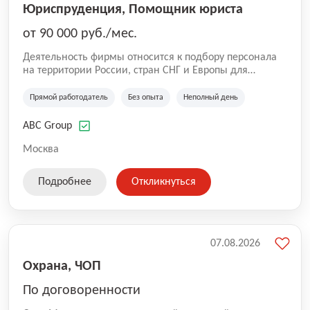
Юриспруденция, Помощник юриста
от 90 000 руб./мес.
Деятельность фирмы относится к подбору персонала
на территории России, стран СНГ и Европы для
юридических организаций, рекламе, искусству,
культуре и развлечениям, информационным
Прямой работодатель
Без опыта
Неполный день
технологиям, интернету.
ABC Group
Москва
Подробнее
Откликнуться
07.08.2026
Охрана, ЧОП
По договоренности