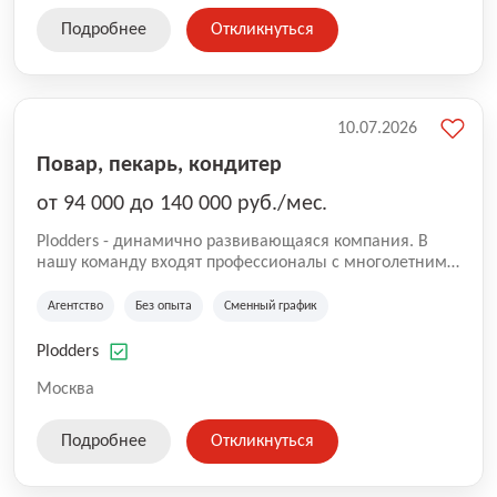
Подробнее
Откликнуться
10.07.2026
Повар, пекарь, кондитер
от 94 000 до 140 000 руб./мес.
Plodders - динамично развивающаяся компания. В
нашу команду входят профессионалы с многолетним
опытом коммерческой и операционной деятельности
на рынке аутсорсинга, а накопленный опыт позволяют
Агентство
Без опыта
Сменный график
нам быть уверенными в надлежащем качестве
оказываемых услуг.
Plodders
Москва
Подробнее
Откликнуться