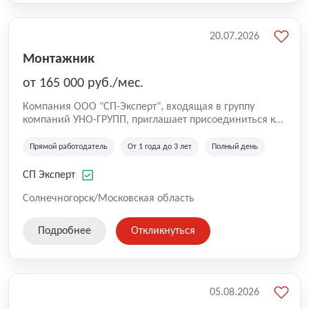
20.07.2026
Монтажник
от 165 000 руб./мес.
Компания ООО "СП-Эксперт", входящая в группу
компаний УНО-ГРУПП, приглашает присоединиться к
нашей команде на производственную площадку! Мы
работаем на рынке с 2005 года и оказываем комплекс
Прямой работодатель
От 1 года до 3 лет
Полный день
услуг по проектированию и строительству капитальных
зданий из гибридных модульных блоков свободной
СП Эксперт
планировки, используя современную технологию
гибридно-модульного строительства.
Солнечногорск/Московская область
Подробнее
Откликнуться
05.08.2026