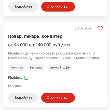
Подробнее
Откликнуться
10.07.2026
Повар, пекарь, кондитер
от 94 000 до 140 000 руб./мес.
Plodders - динамично развивающаяся компания. В
нашу команду входят профессионалы с многолетним
опытом коммерческой и операционной деятельности
на рынке аутсорсинга, а накопленный опыт позволяют
Агентство
Без опыта
Сменный график
нам быть уверенными в надлежащем качестве
оказываемых услуг.
Plodders
Москва
Подробнее
Откликнуться