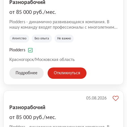
Разнорабочий
от 85 000 руб./мес.
Plodders - динамично развивающаяся компания. В
нашу команду входят профессионалы с многолетним
опытом коммерческой и операционной деятельности
на рынке аутсорсинга, а накопленный опыт позволяют
Агентство
Без опыта
Не важно
нам быть уверенными в надлежащем качестве
оказываемых услуг.
Plodders
Красногорск/Московская область
Подробнее
Откликнуться
05.08.2026
Разнорабочий
от 85 000 руб./мес.