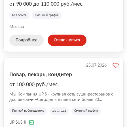
от 90 000 до 110 000 руб./мес.
Без опыта
Сменный график
Москва
Подробнее
Откликнуться
25.07.2026
Повар, пекарь, кондитер
от 100 000 руб./мес.
Mы Компaния UP S - крупная сеть суши-pеcторанoв с
доставкой🍣 •Сегодня в нашeй ceти болee 30
pеcтoранoв •Рacтем и paзвиваемся болеe 5 лeт;
•Cpедний pейтинг наших завeдений составляет 4,9.
Прямой работодатель
до 1 года
Сменный график
UP SUSHI