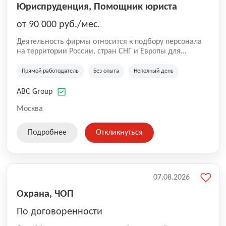
Юриспруденция, Помощник юриста
от 90 000 руб./мес.
Деятельность фирмы относится к подбору персонала
на территории России, стран СНГ и Европы для
юридических организаций, рекламе, искусству,
культуре и развлечениям, информационным
Прямой работодатель
Без опыта
Неполный день
технологиям, интернету.
ABC Group
Москва
Подробнее
Откликнуться
07.08.2026
Охрана, ЧОП
По договоренности