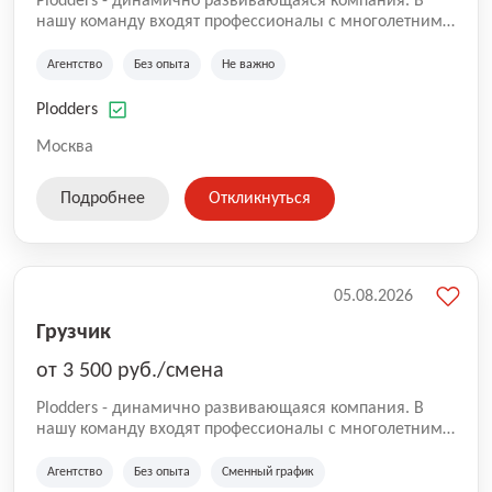
Plodders - динамично развивающаяся компания. В
нашу команду входят профессионалы с многолетним
опытом коммерческой и операционной деятельности
на рынке аутсорсинга, а накопленный опыт позволяют
Агентство
Без опыта
Не важно
нам быть уверенными в надлежащем качестве
оказываемых услуг.
Plodders
Москва
Подробнее
Откликнуться
05.08.2026
Грузчик
от 3 500 руб./смена
Plodders - динамично развивающаяся компания. В
нашу команду входят профессионалы с многолетним
опытом коммерческой и операционной деятельности
на рынке аутсорсинга, а накопленный опыт позволяют
Агентство
Без опыта
Сменный график