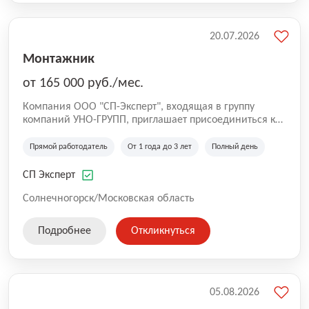
20.07.2026
Монтажник
от 165 000 руб./мес.
Компания ООО "СП-Эксперт", входящая в группу
компаний УНО-ГРУПП, приглашает присоединиться к
нашей команде на производственную площадку! Мы
работаем на рынке с 2005 года и оказываем комплекс
Прямой работодатель
От 1 года до 3 лет
Полный день
услуг по проектированию и строительству капитальных
зданий из гибридных модульных блоков свободной
СП Эксперт
планировки, используя современную технологию
гибридно-модульного строительства.
Солнечногорск/Московская область
Подробнее
Откликнуться
05.08.2026