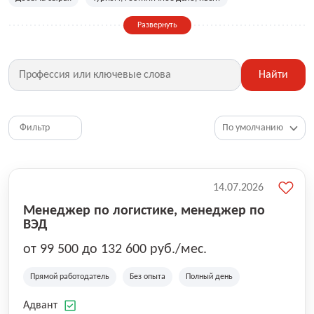
Сельское хозяйство
Дизайн, искусство, ивент
Развернуть
Бухгалтерия, финансы, инвестиции
Рабочие специальности
Фитнес, красота, спорт
Страхование
Найти
Медицина, фармацевтика
Маркетинг, PR, реклама
IT
Рестораны, кафе, общепит
Юриспруденция
HR, управление персоналом
Ритейл, продажи
Фильтр
Топ менеджмент, руководители
14.07.2026
Менеджер по логистике, менеджер по
ВЭД
от 99 500 до 132 600 руб./мес.
Прямой работодатель
Без опыта
Полный день
Адвант