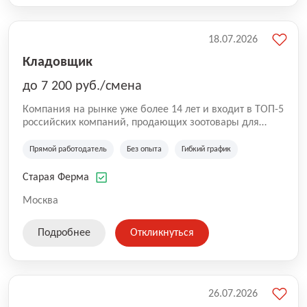
18.07.2026
Кладовщик
до 7 200 руб./смена
Компания на рынке уже более 14 лет и входит в ТОП-5
российских компаний, продающих зоотовары для
домашних животных. Помимо онлайн-магазина,
компания владеет 5 розничными магазинами, а также
Прямой работодатель
Без опыта
Гибкий график
представлена на всех крупнейших маркетплейсах
России (Wildberries, Ozon, Яндекс. Маркет и
Старая Ферма
СберМегаМаркет). «Старая ферма» специализируется
на глобальной доставке товаров по всей территории
Москва
России и за ее пределами. У компании более 18 000
SKU, премиальные бренды кормов и собственные
Подробнее
Откликнуться
СТМ.
26.07.2026