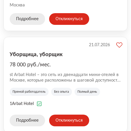
Москва
Подробнее
Откликнуться
21.07.2026
Уборщица, уборщик
78 000 руб./мес.
st Arbat Hotel – это сеть из двенадцати мини-отелей в
Москве, которые расположены в шаговой доступности
от метро Шоссе Энтузиастов, Авиамоторная,
Семеновская, Измайловская, Ботанический сад,
Прямой работодатель
Без опыта
Полный день
Чистые Пруды, Каширская, Таганская и
Академическая, Фрунзенская, Профсоюзная и
1Arbat Hotel
Тушинская. Все отели имеют рейтинг 8+ по оценкам
гостей booking.com
Подробнее
Откликнуться