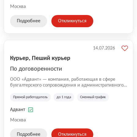
Москва
Подробнее
Откликнуться
14.07.2026
Курьер, Пеший курьер
По договоренности
ООО «Адвант» — компания, работающая в сфере
бухгалтерского сопровождения и административного
обслуживания бизнеса с 1996 года. Организация
зарегистрирована в Санкт-Петербурге и
Прямой работодатель
до 1 года
Сменный график
специализируется на оказании услуг для юридических
лиц и коммерческих организаций.
Адвант
Москва
Подробнее
Откликнуться