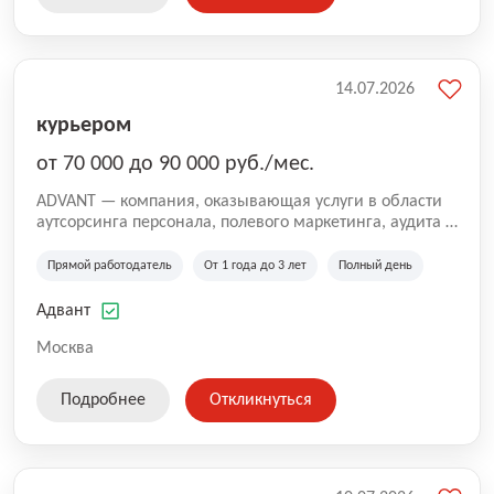
14.07.2026
курьером
от 70 000 до 90 000 руб./мес.
ADVANT — компания, оказывающая услуги в области
аутсорсинга персонала, полевого маркетинга, аудита и
сопровождения проектов для федеральных и
региональных клиентов. Мы работаем на рынке с
Прямой работодатель
От 1 года до 3 лет
Полный день
2001 года и реализуем проекты на территории России,
Казахстана и Беларуси, сотрудничая с компаниями из
Адвант
различных отраслей.
Москва
Подробнее
Откликнуться