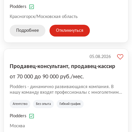
нам быть уверенными в надлежащем качестве
оказываемых услуг.
Plodders
Красногорск/Московская область
Подробнее
Откликнуться
05.08.2026
Продавец-консультант, продавец-кассир
от 70 000 до 90 000 руб./мес.
Plodders - динамично развивающаяся компания. В
нашу команду входят профессионалы с многолетним
опытом коммерческой и операционной деятельности
на рынке аутсорсинга, а накопленный опыт позволяют
Агентство
Без опыта
Гибкий график
нам быть уверенными в надлежащем качестве
оказываемых услуг.
Plodders
Москва