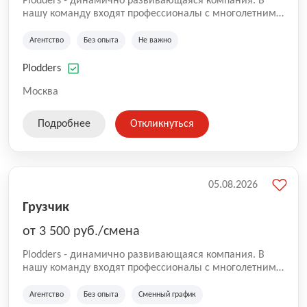
Plodders - динамично развивающаяся компания. В
нашу команду входят профессионалы с многолетним
опытом коммерческой и операционной деятельности
на рынке аутсорсинга, а накопленный опыт позволяют
Агентство
Без опыта
Не важно
нам быть уверенными в надлежащем качестве
оказываемых услуг.
Plodders
Москва
Подробнее
Откликнуться
05.08.2026
Грузчик
от 3 500 руб./смена
Plodders - динамично развивающаяся компания. В
нашу команду входят профессионалы с многолетним
опытом коммерческой и операционной деятельности
на рынке аутсорсинга, а накопленный опыт позволяют
Агентство
Без опыта
Сменный график