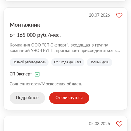
20.07.2026
Монтажник
от 165 000 руб./мес.
Компания ООО "СП-Эксперт", входящая в группу
компаний УНО-ГРУПП, приглашает присоединиться к
нашей команде на производственную площадку! Мы
работаем на рынке с 2005 года и оказываем комплекс
Прямой работодатель
От 1 года до 3 лет
Полный день
услуг по проектированию и строительству капитальных
зданий из гибридных модульных блоков свободной
СП Эксперт
планировки, используя современную технологию
гибридно-модульного строительства.
Солнечногорск/Московская область
Подробнее
Откликнуться
05.08.2026