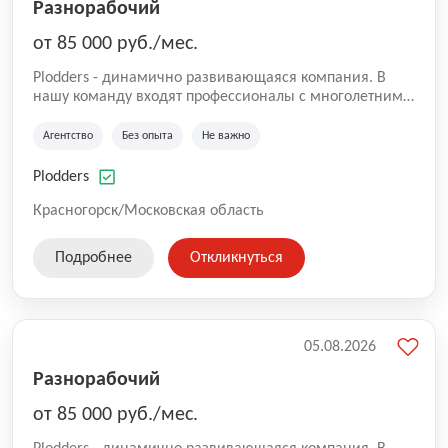
Разнорабочий
от 85 000 руб./мес.
Plodders - динамично развивающаяся компания. В
нашу команду входят профессионалы с многолетним
опытом коммерческой и операционной деятельности
на рынке аутсорсинга, а накопленный опыт позволяют
Агентство
Без опыта
Не важно
нам быть уверенными в надлежащем качестве
оказываемых услуг.
Plodders
Красногорск/Московская область
Подробнее
Откликнуться
05.08.2026
Разнорабочий
от 85 000 руб./мес.