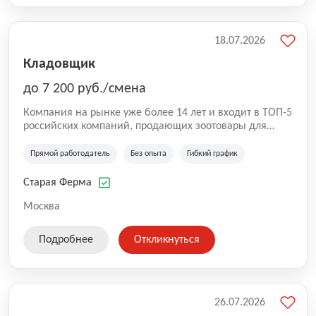
18.07.2026
Кладовщик
до 7 200 руб./смена
Компания на рынке уже более 14 лет и входит в ТОП-5
российских компаний, продающих зоотовары для
домашних животных. Помимо онлайн-магазина,
компания владеет 5 розничными магазинами, а также
Прямой работодатель
Без опыта
Гибкий график
представлена на всех крупнейших маркетплейсах
России (Wildberries, Ozon, Яндекс. Маркет и
Старая Ферма
СберМегаМаркет). «Старая ферма» специализируется
на глобальной доставке товаров по всей территории
Москва
России и за ее пределами. У компании более 18 000
SKU, премиальные бренды кормов и собственные
Подробнее
Откликнуться
СТМ.
26.07.2026