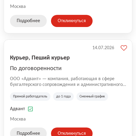
Москва
Подробнее
Откликнуться
14.07.2026
Курьер, Пеший курьер
По договоренности
ООО «Адвант» — компания, работающая в сфере
бухгалтерского сопровождения и административного
обслуживания бизнеса с 1996 года. Организация
зарегистрирована в Санкт-Петербурге и
Прямой работодатель
до 1 года
Сменный график
специализируется на оказании услуг для юридических
лиц и коммерческих организаций.
Адвант
Москва
Подробнее
Откликнуться