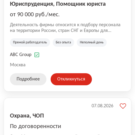
Юриспруденция, Помощник юриста
от 90 000 руб./мес.
Деятельность фирмы относится к подбору персонала
на территории России, стран СНГ и Европы для
юридических организаций, рекламе, искусству,
культуре и развлечениям, информационным
Прямой работодатель
Без опыта
Неполный день
технологиям, интернету.
ABC Group
Москва
Подробнее
Откликнуться
07.08.2026
Охрана, ЧОП
По договоренности