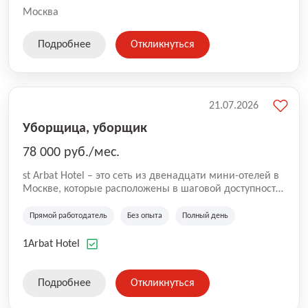
Москва
Подробнее
Откликнуться
21.07.2026
Уборщица, уборщик
78 000 руб./мес.
st Arbat Hotel – это сеть из двенадцати мини-отелей в
Москве, которые расположены в шаговой доступности
от метро Шоссе Энтузиастов, Авиамоторная,
Семеновская, Измайловская, Ботанический сад,
Прямой работодатель
Без опыта
Полный день
Чистые Пруды, Каширская, Таганская и
Академическая, Фрунзенская, Профсоюзная и
1Arbat Hotel
Тушинская. Все отели имеют рейтинг 8+ по оценкам
гостей booking.com
Подробнее
Откликнуться