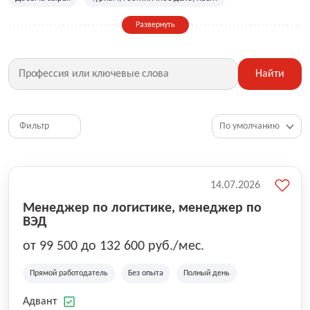
Сельское хозяйство
Дизайн, искусство, ивент
Развернуть
Бухгалтерия, финансы, инвестиции
Рабочие специальности
Фитнес, красота, спорт
Страхование
Найти
Медицина, фармацевтика
Маркетинг, PR, реклама
IT
Рестораны, кафе, общепит
Юриспруденция
HR, управление персоналом
Ритейл, продажи
Фильтр
Топ менеджмент, руководители
14.07.2026
Менеджер по логистике, менеджер по
ВЭД
от 99 500 до 132 600 руб./мес.
Прямой работодатель
Без опыта
Полный день
Адвант