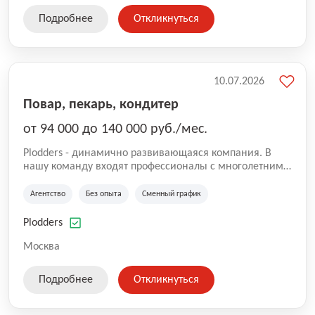
Подробнее
Откликнуться
10.07.2026
Повар, пекарь, кондитер
от 94 000 до 140 000 руб./мес.
Plodders - динамично развивающаяся компания. В
нашу команду входят профессионалы с многолетним
опытом коммерческой и операционной деятельности
на рынке аутсорсинга, а накопленный опыт позволяют
Агентство
Без опыта
Сменный график
нам быть уверенными в надлежащем качестве
оказываемых услуг.
Plodders
Москва
Подробнее
Откликнуться