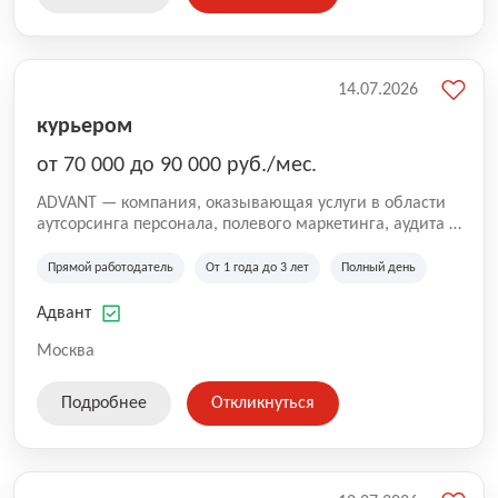
14.07.2026
курьером
от 70 000 до 90 000 руб./мес.
ADVANT — компания, оказывающая услуги в области
аутсорсинга персонала, полевого маркетинга, аудита и
сопровождения проектов для федеральных и
региональных клиентов. Мы работаем на рынке с
Прямой работодатель
От 1 года до 3 лет
Полный день
2001 года и реализуем проекты на территории России,
Казахстана и Беларуси, сотрудничая с компаниями из
Адвант
различных отраслей.
Москва
Подробнее
Откликнуться