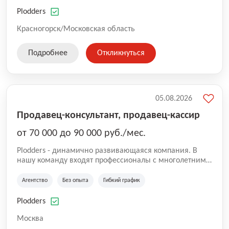
нам быть уверенными в надлежащем качестве
оказываемых услуг.
Plodders
Красногорск/Московская область
Подробнее
Откликнуться
05.08.2026
Продавец-консультант, продавец-кассир
от 70 000 до 90 000 руб./мес.
Plodders - динамично развивающаяся компания. В
нашу команду входят профессионалы с многолетним
опытом коммерческой и операционной деятельности
на рынке аутсорсинга, а накопленный опыт позволяют
Агентство
Без опыта
Гибкий график
нам быть уверенными в надлежащем качестве
оказываемых услуг.
Plodders
Москва